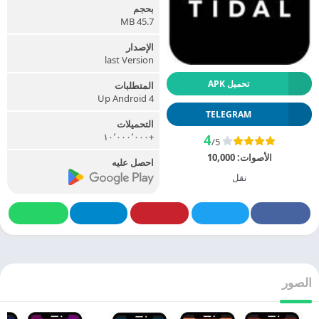
بحجم
45.7 MB
الإصدار
last Version
تحميل APK
المتطلبات
Up Android 4
TELEGRAM
التحميلات
+١٠٬٠٠٠٬٠٠٠
4
/5
الأصوات:
10,000
احصل عليه
نقل
الصور