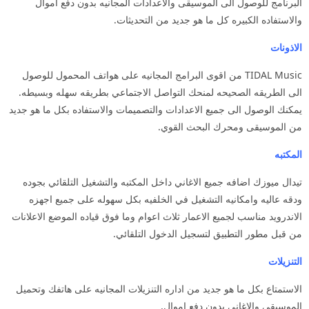
البرنامج للوصول الى الموسيقى والاعدادات المجانيه بدون دفع اموال
والاستفاده الكبيره كل ما هو جديد من التحديثات.
الاذونات
TIDAL Music من اقوى البرامج المجانيه على هواتف المحمول للوصول
الى الطريقه الصحيحه لمنحك التواصل الاجتماعي بطريقه سهله وبسيطه.
يمكنك الوصول الى جميع الاعدادات والتصميمات والاستفاده بكل ما هو جديد
من الموسيقى ومحرك البحث القوي.
المكتبه
تيدال ميوزك اضافه جميع الاغاني داخل المكتبه والتشغيل التلقائي بجوده
ودقه عاليه وامكانيه التشغيل في الخلفيه بكل سهوله على جميع اجهزه
الاندرويد مناسب لجميع الاعمار ثلاث اعوام وما فوق قياده الموضع الاعلانات
من قبل مطور التطبيق لتسجيل الدخول التلقائي.
التنزيلات
الاستمتاع بكل ما هو جديد من اداره التنزيلات المجانيه على هاتفك وتحميل
الموسيقى والاغاني بدون دفع اموال.