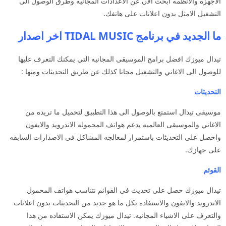
الاجهزه والانظمه ابحث الان عن الاعدادات المجانيه وطرق الوصول الى
التشغيل الامثل بدون اعلانات على هاتفك.
ما الجديد في برنامج TIDAL MUSIC اخر اصدار
تيدال ميوزك افضل برامج الموسيقى المجانيه التي يمكنك التعرف عليها
للوصول الى الاغاني والتشغيل مجانا كذلك عن طريق التحديثات ومنها :
التحديثات
موسيقى تيدال استمتع بالوصول الى هذا التطبيق لتحميل ما تريده من
الاغاني والموسيقى العالميه يدعم هواتف المحموله الاندرويد والايفون
واحصل على التحديثات باستمرار لمعالجه المشاكل في الاصدارات السابقه
على جهازك.
القوئم
تيدال ميوزك حصل على تحديث في القوائم نتناسب هواتف المحمول
الاندرويد والايفون والاستفاده بكل ما هو جديد من التحديثات بدون اعلانات
والتعرف على الاشياء المجانيه. تيدال ميوزك يمكن الاستفاده من هذا