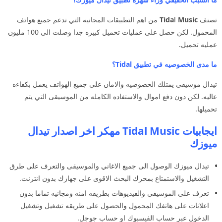
تصنف
Music
l
Tida
من اهم التطبيقات المجانيه التي تدعم جميع هواتف
المحمول. لكن حصل على عمليات تحميل كبيره جدا وصلت الى 100 مليون
عمليه تحميل.
ما مدى الخصوصيه في تطبيق Tidal؟
تيدال موسيقى يمتلك الخصوصيه والامان على جميع الهواتف يعمل بكفاءه
عاليه. لكن دون دفع اموال والاستفاده الكامله من الموسيقى التي يتم
تحميلها.
ايجابيات Tidal Music مهكر اخر اصدار تيدال
ميوزك
تيدال ميوزك الوصول الى جميع الاغاني والموسيقى والتعرف على طرق
التشغيل والاستمتاع بمحرك البحث الاقوى على جهازك بدون انترنت.
تعرف على الموسيقى والفيديوهات بطريقه امنه ومجانيه تماما بدون
اعلانات على هاتفك المحمول والحصول على طريقه تشغيل وتشغيل
الدخول عبر حساب الفيسبوك او حساب جوجل.