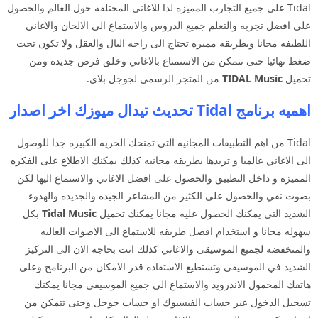
Tidal على جميع التجارب المميزه لذا للاغاني المختلفه حول العالم والحصول
على افضل تجربه والتعلم جميع الدروس والاستماع الى الالحان والاغاني
اللطيفه مجانا وبطريقه مميزه تحتاج الى راحه البال والعقل ولا تكون تحت
ضغط نهائيا حتى تتمكن من الاستمتاع بالاغاني وخلق فرص جديده ومن
تحميل
TIDAL Music
من المتجر الرسمي لجوجل بلاي.
اهميه برنامج Tidal تحديث تيدال ميوزك اخر اصدار
Tidal من اهم التطبيقات المجانيه التي تمنحك الحريه الكبيره جدا للوصول
الى الاغاني عالميا و تريدها بطريقه مجانيه كذلك يمكنك الاطلاع على الفكره
المميزه و داخل التطبيق والحصول على افضل الاغاني والاستماع اليها لكن
بصوت نقي والحصول على الكثير من المشاعر الجيده والجديده والهدوء
الشديد التي يمكنك الحصول عليه مجانا يمكنك تحميل
Tidal Music
بكل
سهوله مجانا و استخدام افضل طريقه للاستماع الى الاصوات العاليه
والمنخفضه لجميع الموسيقى والاغاني كذلك انت بحاجه الان الى التركيز
الشديد في الموسيقى وتستطيع الاستفاده قدر الامكان من البرنامج وعلى
هاتفك المحمول الاندرويد والاستماع الى جميع الموسيقى مجانا يمكنك
تسجيل الدخول عبر حساب الفيسبوك او حساب جوجل وحتى تتمكن من