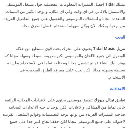
يمتلك
Tidal
افضل المميزات المعلومات التفصيليه حول مشغل الموسيقى
والاستمتاع بالاغاني في اي وقت وفي اي مكان. و يوجد الكثير من السمات
المتعدده مجانا و لمشغلات الموسيقى والحصول على جميع التفاصيل الفريده
من نوعها. يمكنك الان وبكل سهوله استخدام افضل الطرق مجانا.
البحث
تنزيل Tidal Music
يحتوي علي محرك بحث قوي تستطيع من خلاله
الوصول الي جميع الالحان والموسيقى لكن بطريقه بسيطه وسهله مجانا كما
يوفر اليك انشاء قوائم تشغيل مجانا ومختلفه تماما في الاستخدام بطريقه
بسيطه وسهله مجانا. لكن يجب عليك معرفه الطرق الصحيحه في
الاستخدام.
الاعدادات
تطبيق
تيدال ميوزك
تطبيق موسيقى يحتوي على الاعدادات المجانيه الرائعه
خالي تماما من المشاكل والاعلانات. لكن يوجد بداخله الاعدادات المجانيه
صاحبه المميزات الفريده من نوعها يوجد التصميمات وقوائم التشغيل الفريده
لاحتوائه على جميع الموسيقى مجانا لكن حققنا نجاح كبير جدا على جميع