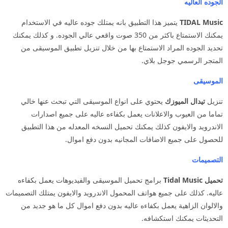
الجوده العاليه
TIDAL Music
يتميز هذا التطبيق بانه يمتلك جوده عاليه في الاستخدام
يمكنك الاستمتاع باكثر من 350 صوت واقعي عالي الجوده. و كذلك يمكنك
تحديد الجوده المراد الاستمتاع بها من خلال تنزيل تطبيق الموسيقى من
المتجر الرسمي جوجل بلاي.
الموسيقى
تنزيل
تيدال الميوزك
يحتوي على انواع الموسيقى التي تبحث عنها خالي
تماما من العيوب والاعلانات يعمل بكفاءه عاليه على جميع اصدارات
الاندرويد والايفون كذلك يمكنك تحميل النسخه المعدله من هذا التطبيق
للحصول على جميع الاضافات المجانيه بدون دفع اموال.
التصميمات
تحميل Tidal Music
برامج تحميل الموسيقى والفيديوهات يعمل بكفاءه
عاليه. كذلك على جميع هواتف المحمول الاندرويد والايفون يمتلك التصميمات
والالوان الزاهية يعمل بكفاءه عاليه بدون دفع اموال كل ما هو جديد من
التحديثات يمكنك استكشافه.