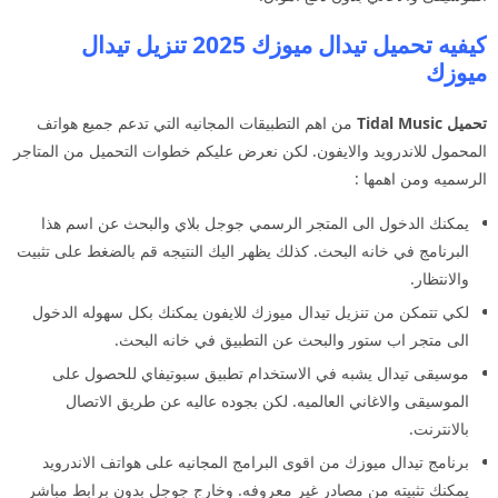
كيفيه تحميل تيدال ميوزك 2025 تنزيل تيدال
ميوزك
تحميل Tidal Music
من اهم التطبيقات المجانيه التي تدعم جميع هواتف
المحمول للاندرويد والايفون. لكن نعرض عليكم خطوات التحميل من المتاجر
الرسميه ومن اهمها :
يمكنك الدخول الى المتجر الرسمي جوجل بلاي والبحث عن اسم هذا
البرنامج في خانه البحث. كذلك يظهر اليك النتيجه قم بالضغط على تثبيت
والانتظار.
لكي تتمكن من تنزيل تيدال ميوزك للايفون يمكنك بكل سهوله الدخول
الى متجر اب ستور والبحث عن التطبيق في خانه البحث.
موسيقى تيدال يشبه في الاستخدام تطبيق سبوتيفاي للحصول على
الموسيقى والاغاني العالميه. لكن بجوده عاليه عن طريق الاتصال
بالانترنت.
برنامج تيدال ميوزك من اقوى البرامج المجانيه على هواتف الاندرويد
يمكنك تثبيته من مصادر غير معروفه. وخارج جوجل بدون برابط مباشر