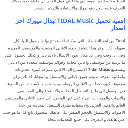
انشاء مكتبه تضم الموسيقى والاغاني حول العالم كل ما هو جديد يمكنك
التعرف عليه بدون دفع اموال والاستفاده بالتركيز الشديد.
اهميه تحميل TIDAL Music تيدال ميوزك اخر
اصدار
Tidal من اهم التطبيقات التي يمكنك الاستمتاع بها والوصول اليها بكل
سهوله. لكن يوفر هذا التطبيق جميع الاغاني المفضله والموسيقى المميزه
وفي اي وقت وفي اي مكان بدون الاتصال بالانترنت. و كذلك الحصول على
ما تريده من موسيقى واغاني مجانيه وقوائم موسيقيه متعدده من الاغاني.
وتستطيع
Tidal Music
الاستماع الى الاغاني بسرعه كبيره مجموعات
وامكانيه معرفه طبيعه جميع الاغاني والاستمتاع بها مجانا. كذالك يتوفر
مجموعه كبيره جدا من الاغاني الرومانسيه والحب و الاستفاده من السرعه
في الوصول الى طرق التشغيل المجانيه والاستماع والى الموسيقى
والادوات والمميزات التي لا غنى عنها الوصول الى جميع الاغاني والموسيقى
العالم والوطن العربي والاستفاده بطرق التشغيل المجانيه من خلال
الاصوات والاستمتاع بالحجم الصغير على هاتفك المحمول تابع كل ما هو جديد
علي هاتفك و التعرف على جميع التحديثات مجانا.