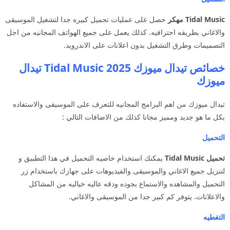
Tidal Music مهكر
حصل على عمليات تحميل كبيره جدا لتشغيل الموسيقى
والاغاني بطريقه احترافيه. كذلك يعمل على جميع الهواتف المجانيه من اجل
التصميمات وطرق التشغيل بدون اعلانات على الاندرويد.
خصائص تيدال ميوزك 2025 Tidal Music تيدال
ميوزك
تيدال ميوزك من اهم البرامج المجانيه للتعرف على الموسيقى والاستفاده
بكل ما هو جديد ومميز مجانا كذلك من الاضافات التالي :
التحميل
تحميل Tidal Music
يمكنك استخدام خاصيه التحميل في هذا التطبيق و
لتنزيل جميع الاغاني والموسيقى والفيديوهات على جهازك باستخدام زر
التحميل والمشاهده والاستماع بجوده ودقه عاليه خياليه من المشاكل
والاعلانات. يتوفر كم كبير جدا من الموسيقى والاغاني.
التغطيه