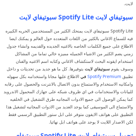
لايت.
سبوتيفاي لايت Spotify Lite سبوتيفاي لايت
Spotify Lite سبوتيفاي لايت يمنحك الكثير من المستخدمين الحريه الكبيره
فيه للسماع الاغاني بالكثير من اللغات المتعدده حول العالم و يمكنك ايضا
الاطلاع على جميع الكلمات الخاصه بالاغنيه الجديده والقديمه وانشاء جدول
زمني يضم الكثير من الاشياء الجميله مميزه خالي تماما من المشاكل
استخدام ايقونه البحث لاستكشاف الاغاني وكتابه اسم الاغنيه والفنان
وسوف يقوم
سبوتيفاي لايت
بتوفيرها. كل ما هو جديد من تحديثات و داخل
تطبيق
Spotify Premium
في
الاطلاع عليها مجانا واستخدامه بكل سهوله
وامكانيه الاستخدام والاستمتاع بدون الاتصال بالانترنت والحصول على رقابه
للبيانات والاستخدامات في اي ظروف شبكه على جهازك المحمول الاندرويد
كما يمكن الوصول الى جميع الادوات المجانيه طرق التشغيل في الخلفيه
والاستماع الى الموسيقى كما يوجد العديد من الادوات المجانيه لتشغيل هذا
التطبيق على هواتف الايفون متوفر على ابل ستور التطبيق الرسمي فقط
لكن الاصدار اللايت لا يوجد على هواتف ابل نهائيا.
تحميل سبوتيفاي لايت Spotify Lite سبوتيفاي