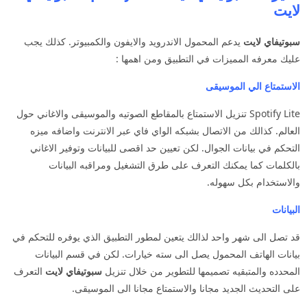
لايت
سبوتيفاي لايت
يدعم المحمول الاندرويد والايفون والكمبيوتر. كذلك يجب
عليك معرفه المميزات في التطبيق ومن اهمها :
الاستمتاع الي الموسيقى
Spotify Lite تنزيل الاستمتاع بالمقاطع الصوتيه والموسيقى والاغاني حول
العالم. كذالك من الاتصال بشبكه الواي فاي عبر الانترنت واضافه ميزه
التحكم في بيانات الجوال. لكن تعيين حد اقصى للبيانات وتوفير الاغاني
بالكلمات كما يمكنك التعرف على طرق التشغيل ومراقبه البيانات
والاستخدام بكل سهوله.
البيانات
قد تصل الى شهر واحد لذالك يتعين لمطور التطبيق الذي يوفره للتحكم في
بيانات الهاتف المحمول يصل الى سته خيارات. لكن في قسم البيانات
المحدده والمتبقيه تصميمها للتطوير من خلال تنزيل
سبوتيفاي لايت
التعرف
على التحديث الجديد مجانا والاستمتاع مجانا الى الموسيقى.