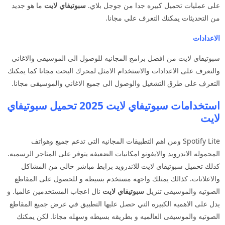
على عمليات تحميل كبيره جدا من جوجل بلاي.
سبوتيفاي لايت
ما هو جديد
من التحديثات يمكنك التعرف علي مجانا.
الاعدادات
سبوتيفاي لايت من افضل برامج المجانيه للوصول الى الموسيقى والاغاني
والتعرف على الاعدادات والاستخدام الامثل لمحرك البحث مجانا كما يمكنك
التعرف على طرق التشغيل والوصول الى جميع الاغاني والموسيقى مجانا.
استخدامات سبوتيفاي لايت 2025 تحميل سبوتيفاي
لايت
Spotify Lite ومن اهم التطبيقات المجانيه التي تدعم جميع وهواتف
المحموله الاندرويد والايفونو امكانيات الضعيفه يتوفر على المتاجر الرسميه.
كذلك تحميل سبوتيفاي لايت للاندرويد برابط مباشر خالي من المشاكل
والاعلانات. كذالك يمتلك واجهه مستخدم بسيطه و للحصول على المقاطع
الصوتيه والموسيقى تنزيل
سبوتيفاي لايت
نال اعجاب المستخدمين عالميا. و
يدل على الاهميه الكبيره التي حصل عليها التطبيق في عرض جميع المقاطع
الصوتيه والموسيقى العالميه و بطريقه بسيطه وسهله مجانا. لكن يمكنك