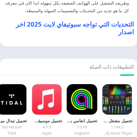
وطريقه التشغيل على الهواتف الضعيفه بكل سهوله ابدا الان في معرفه
كل ما هو جديد من التحديثات والتصميمات السهله والبسيطه.
التحديات التي تواجه سبوتيفاي لايت 2025 اخر
اصدار
التطبيقات ذات الصلة
تحميل مشغل موسيقى الاصلي 2025 Music Player اخر اصدار
تحميل انغامي بلس 2025 Anghami Plus مهكر اخر اصدار مجانا
تحميل موسيقى أبل 2025 Apple Music اخر اصدار مجانا
تحميل تيدال م
last Version
4.7.0
7.0.99
1.144.5
Tidal
Apple
Anghami
Audify Music Player