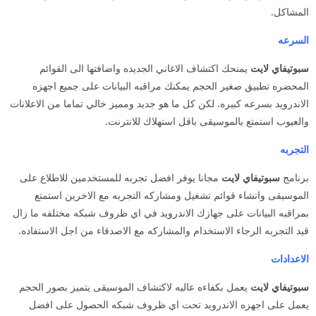
المشاكل.
السرعه
سبوتيفاي لايت
يمنحك اكتشاف الاغاني الجديده واضافتها الى القوائم
المحضره تطبيق صغير الحجم يمكنك مراقبه البيانات على جميع اجهزه
الاندرويد بسرعه كبيره. لكن كل ما هو جديد ومميز خالي تماما من الاعلانات
والعيوب استمتع بالموسيقى باقل استهلاك للانترنت.
التجربه
برنامج
سبوتيفاي لايت
مجانا يوفر افضل تجربه للمستخدمين للاطلاع على
الموسيقى وانشاء قوائم تشغيل ومشاركه التجربه مع الاخرين استمتع
بمراقبه البيانات على جهازك الاندرويد في اي ظروف شبكه مختلفه ما زال
قيد التجربه الرجاء الاستخدام والمشاركه مع الاصدقاء من اجل الاستفاده.
الاعدادات
سبوتيفاي
لايت
يعمل بكفاءه عاليه لاكتشاف الموسيقى يتميز بصور الحجم
يعمل على اجهزه الاندرويد تحت اي ظروف شبكه الحصول على افضل