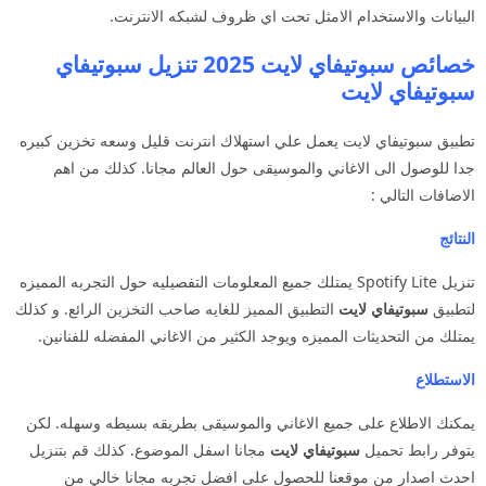
البيانات والاستخدام الامثل تحت اي ظروف لشبكه الانترنت.
خصائص سبوتيفاي لايت 2025 تنزيل سبوتيفاي
سبوتيفاي لايت
تطبيق سبوتيفاي لايت يعمل علي استهلاك انترنت قليل وسعه تخزين كبيره
جدا للوصول الى الاغاني والموسيقى حول العالم مجانا. كذلك من اهم
الاضافات التالي :
النتائج
تنزيل Spotify Lite يمتلك جميع المعلومات التفصيليه حول التجربه المميزه
لتطبيق
سبوتيفاي لايت
التطبيق المميز للغايه صاحب التخزين الرائع. و كذلك
يمتلك من التحديثات المميزه ويوجد الكثير من الاغاني المفضله للفنانين.
الاستطلاع
يمكنك الاطلاع على جميع الاغاني والموسيقى بطريقه بسيطه وسهله. لكن
يتوفر رابط تحميل
سبوتيفاي لايت
مجانا اسفل الموضوع. كذلك قم بتنزيل
احدث اصدار من موقعنا للحصول على افضل تجربه مجانا خالي من