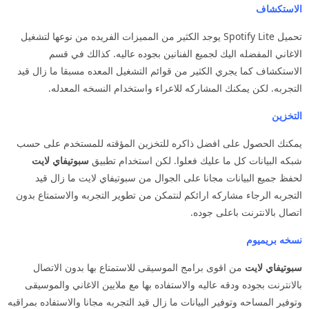
الاستكشاف
تحميل Spotify Lite يوجد الكثير من المميزات الفريده من نوعها لتشغيل
الاغاني المفضله اليك لجميع الفنانين بجوده عاليه. كذالك في قسم
الاستكشاف كما يجري الكثير من قوائم التشغيل المعده مسبقا ما زال قيد
التجربه. لكن يمكنك المشاركه للاعراء واستخدام النسخه المعدله.
التخزين
يمكنك الحصول على افضل ذاكره للتخزين المؤقته للمستخدم على حسب
شبكه البيانات كل ما عليك فعلوا. لكن استخدام تطبيق
سبوتيفاي لايت
لحفظ جميع البيانات مجانا على الجوال من سبوتيفاي لايت ما زال قيد
التجربه الرجاء مشاركه ارائكم لنتمكن من تطوير التجربه والاستمتاع بدون
اتصال بالانترنت باعلى جوده.
نسخه بريميوم
سبوتيفاي لايت
من اقوى برامج الموسيقى للاستمتاع بها بدون الاتصال
بالانترنت بجوده ودقه عاليه والاستفاده بها مع ملايين الاغاني والموسيقى
وتوفير المساحه وتوفير البيانات ما زال قيد التجربه مجانا والاستفاده بمراقبه