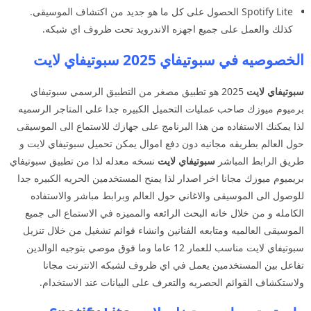
Spotify Lite الحصول على كل ما هو جديد من اكتشاف الموسيقى.
كذلك والعمل على جميع اجهزه الاندرويد تحت ظروف اي شبكه.
الخصوصيه في سبوتيفاي 2025 سبوتيفاي لايت
سبوتيفاي لايت
2025 هو تطبيق مصغر من التطبيق الرسمي سبوتيفاي
برميوم ميوزك صاحب عمليات التحميل الكبيره جدا على المتاجر الرسميه
لذا يمكنك الاستفاده من هذا البرنامج على جهازك للاستماع الى الموسيقى
حول العالم بطريقه مجانيه دون دفع اموال يمكن تحميل سبوتيفاي لايت و
طريق الرابط المباشر
سبوتيفاي لايت
نسخه معدله لذا من تطبيق سبوتيفاي
بريميوم ميوزك مجانا اخر اصدار لذا يمنح المستخدمين الحريه الكبيره جدا
للوصول الى الموسيقى والاغاني حول العالم وبرابط مباشر والاستفاده
الكامله و من خلال خانه البحث الرائعه والمميزه في الاستماع الى جميع
الموسيقى العالميه ومتابعه الفنانين وانشاء قوائم تشغيل من خلال تنزيل
سبوتيفاي لايت مناسب للعمار 12 عاما وما فوق موصي بتوجيه الوالدين
تفاعل بين المستخدمين يعمل في اي ظروف لشبكه الانترنت مجانا
ولاستكشاف القوائم الحصريه والتعرف على البيانات عند الاستخدام.