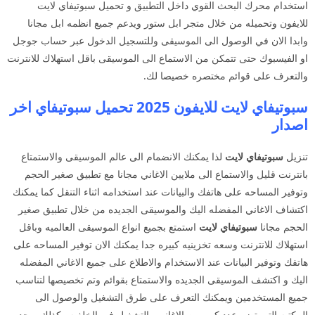
استخدام محرك البحث القوي داخل التطبيق و تحميل سبوتيفاي لايت
للايفون وتحميله من خلال متجر ابل ستور ويدعم جميع انظمه ابل مجانا
وابدا الان في الوصول الى الموسيقى وللتسجيل الدخول عبر حساب جوجل
او الفيسبوك حتى تتمكن من الاستماع الى الموسيقى باقل استهلاك للانترنت
والتعرف على قوائم مختصره خصيصا لك.
سبوتيفاي لايت للايفون 2025 تحميل سبوتيفاي اخر
اصدار
تنزيل
سبوتيفاي لايت
لذا يمكنك الانضمام الى عالم الموسيقى والاستمتاع
بانترنت قليل والاستماع الى ملايين الاغاني مجانا مع تطبيق صغير الحجم
وتوفير المساحه على هاتفك والبيانات عند استخدامه اثناء التنقل كما يمكنك
اكتشاف الاغاني المفضله اليك والموسيقى الجديده من خلال تطبيق صغير
الحجم مجانا
سبوتيفاي لايت
استمتع بجميع انواع الموسيقى العالميه وباقل
استهلاك للانترنت وسعه تخزينيه كبيره جدا يمكنك الان توفير المساحه على
هاتفك وتوفير البيانات عند الاستخدام والاطلاع على جميع الاغاني المفضله
اليك و اكتشف الموسيقى الجديده والاستمتاع بقوائم وتم تخصيصها لتناسب
جميع المستخدمين ويمكنك التعرف على طرق التشغيل والوصول الى
المكتبه التي تضم عدد كبير من الاغاني والتشغيل في الخلفيه وكذلك يوجد