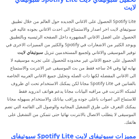
لايت
Spotify Lite الحصول على الاغاني الجديده حول العالم من خلال تطبيق
سبوتيفاي لايت اخر اصدار والاستمتاع الى احدث الاغاني بجوده عاليه في
الحصول على افضل الاغاني المشهوره داخل الصفحه الرئيسيه وبالتطبيق
ويوجد الكثير من الاشعارات في Spotify والكثير من المميزات الاخرى في
توفير الموسيقى والاغاني ولجميع المستخدمين تنزيل
سبوتيفاي لايت
الحصول على جميع الاغاني غير محدوده للحصول على تجربه موسيقيه لا
نهايه لها وفي 24 ساعه فقط من بث الموسيقى عبر الانترنت والاستمتاع
الى الاغاني المفضله لكنها ذات الصله وتحليل جميع الاغاني العربيه الخاصه
بالفنانين في Spotify Lite مجانا لكن يمكنك الاستخدام تحت اي ظروف
لشبكه الانترنت في مراقبه البيانات مجانا يدعم هواتف اندرويد فقط
للاستماع الى اصوات باعلى جوده وراقب بياناتك والاستخدام بسهوله مجانا
يمكنك التعرف على طرق التشغيل المجانيه والوصول الى القائمه التي تضم
الموسيقى لا يتطلب الاتصال بالانترنت نهائيا حتى تتمكن من التشغيل على
هاتفك.
مميزات سبوتيفاي لايت Spotify Lite سبوتيفاي