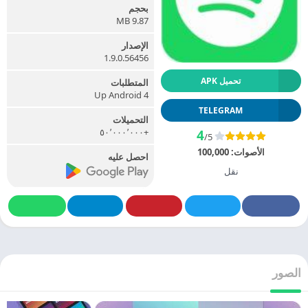
بحجم
9.87 MB
الإصدار
1.9.0.56456
تحميل APK
المتطلبات
Up Android 4
TELEGRAM
التحميلات
+٥٠٬٠٠٠٬٠٠٠
4
/5
الأصوات:
100,000
احصل عليه
نقل
الصور