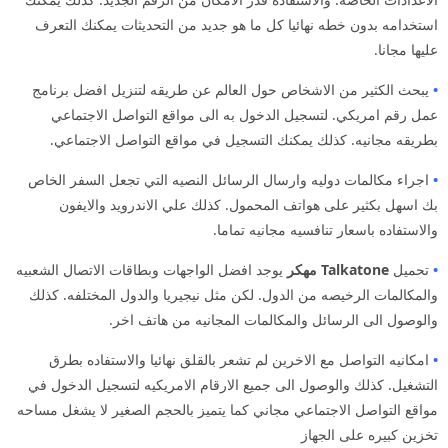
استخدامه بدون خطه نهائيا كل ما هو جديد من التحديثات يمكنك التعرف
عليها مجانا.
•
يبحث الكثير من الاشخاص حول العالم عن طريقه لتنزيل افضل برنامج
عمل رقم امريكي. لتسجيل الدخول به الى مواقع التواصل الاجتماعي
بطريقه مجانيه. كذلك يمكنك التسجيل في مواقع التواصل الاجتماعي.
•
اجراء مكالمات دوليه وارسال الرسائل النصيه التي تجعل السفر الخاص
بك اسهل بكثير على هواتف المحمول. كذلك علي الاندرويد والايفون
والاستفاده باسعار تنافسيه مجانيه تماما.
•
تحميل
Talkatone مهكر
يوجد افضل الواجهات وبطاقات الاتصال الشعبيه
والمكالمات الرخيصه من الدول. لكن مثل نيجيريا والدول المختلفه. كذلك
والوصول الى الرسائل والمكالمات المجانيه من هاتف اخر.
•
امكانيه التواصل مع الاخرين لم تشعر بالقلق نهائيا والاستفاده بطرق
التشغيل. كذلك والوصول الى جميع الارقام الامريكيه لتسجيل الدخول في
مواقع التواصل الاجتماعي مجاني كما يتميز بالحجم الصغير لا يشغل مساحه
تخزين كبيره على الجهاز