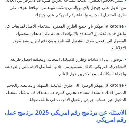
•
يتميز بالحجم الصغير لا يشغل مساحه تخزين كبيره قد لا يتوفر في العديد
من الدول على جوجل بلاي. وبالتالي يمكنك تثبيته من موقعنا تعرف على
طرق التشغيل المجانيه وانشاء رقم امريكي على جهازك.
•
Talkatone مهكر
تابع جميع الطرق المميزه استخدام الامثل لمتابعات كل
ما هو جديد. كذلك والاستفاده بالادوات المجانيه على هاتفك المحمول
الوصول الى افضل طرق التشغيل المجانيه بدون دفع اموال لمنع ظهور
الاعلانات.
•
الوصول الى الاعدادات وطرق التشغيل المجانيه ومضاده افضل طريقه
لانشاء رقم امريكي. كذلك تستطيع من خلالها التواصل الاجتماعي والدردشه
واجراء المكالمات مع الاخرين حول العالم.
•
Talkatone مهكر
الوصول الى طرق التشغيل السهله والبسيطه والحجم
المميز. كذلك لا يشغل مساحه تخزين كبيره على هاتفك كما يمكنك تسجيل
الدخول عبر حساب جوجل وتفعيل الاذونات في هاتفك مجانا.
الاسئله عن برنامج رقم امريكي 2025 برنامج عمل
رقم امريكي