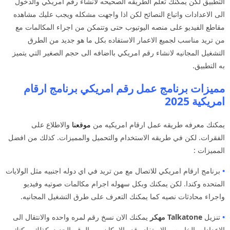
التطبيق لكن يمكنك تعلم الطريقه الصحيحه لانشاء رقم امريكي والدخول
الى الاعدادات واتباع النصائح لكن اذا واجهت مشكله ويجب عليك مشاهده
مقاطع الفيديو على منصه اليوتيوب حتى وتتمكن من اجراء المكالمات مع
من تريد مناسب لجميع الاعمار الاستفاده بكل ما هو جديد من الطرق
التشغيل المجانيه لانشاء رقم امريكي بااضافه الى حجم الصغير التي يتميز
به التطبيق.
مميزات برنامج عمل رقم امريكي برنامج ارقام
امريكية 2025
يمكنك معرفه طريقه عمل ارقام امريكيه من
موقعنا
والاطلاع على
الفقرات. لكن في طريقه الاستخدام والتحميل والمميزات. كذلك من افضل
المميزات :
•
برنامج ارقام امريكي للاتصال مع من تريد في اي دوله اجنبيه مثل الولايات
المتحده وكندا. لكن يمكنك وبكل سهوله اجرام مكالمات صوتيه وفيديو
واجراء محادثات نصيه كما يمكنك التعرف على طرق التشغيل المجانيه.
•
تنزيل
Talkatone
مهكر
يمكنك الان نسخ رقم لمره واحده والانتقال الى
الاعدادات الخاصه. والاستفاده قدر الامكان من الرقم الجديد. كذلك يمكنك