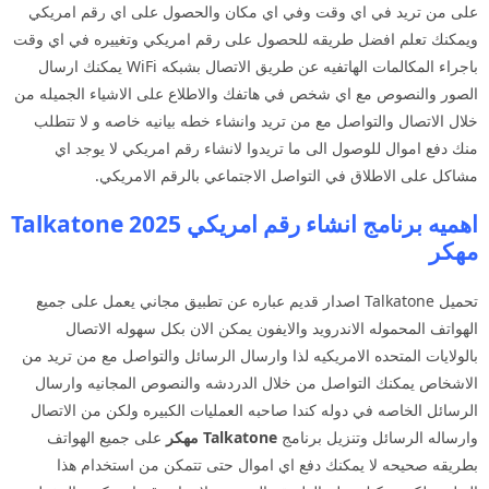
على من تريد في اي وقت وفي اي مكان والحصول على اي رقم امريكي
ويمكنك تعلم افضل طريقه للحصول على رقم امريكي وتغييره في اي وقت
باجراء المكالمات الهاتفيه عن طريق الاتصال بشبكه WiFi يمكنك ارسال
الصور والنصوص مع اي شخص في هاتفك والاطلاع على الاشياء الجميله من
خلال الاتصال والتواصل مع من تريد وانشاء خطه بيانيه خاصه و لا تتطلب
منك دفع اموال للوصول الى ما تريدوا لانشاء رقم امريكي لا يوجد اي
مشاكل على الاطلاق في التواصل الاجتماعي بالرقم الامريكي.
اهميه برنامج انشاء رقم امريكي 2025 Talkatone
مهكر
تحميل Talkatone اصدار قديم عباره عن تطبيق مجاني يعمل على جميع
الهواتف المحموله الاندرويد والايفون يمكن الان بكل سهوله الاتصال
بالولايات المتحده الامريكيه لذا وارسال الرسائل والتواصل مع من تريد من
الاشخاص يمكنك التواصل من خلال الدردشه والنصوص المجانيه وارسال
الرسائل الخاصه في دوله كندا صاحبه العمليات الكبيره ولكن من الاتصال
وارساله الرسائل وتنزيل برنامج
Talkatone
مهكر
على جميع الهواتف
بطريقه صحيحه لا يمكنك دفع اي اموال حتى تتمكن من استخدام هذا