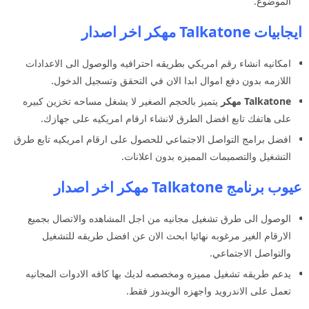
الموضوع.
ايجابيات Talkatone مهكر اخر اصدار
امكانيه انشاء رقم امريكي بطريقه احترافيه والوصول الى الاعدادات
اللازمه بدون دفع اموال ابدا الان في التحقق وتسجيل الدخول.
Talkatone مهكر
يتميز بالحجم الصغير لا يشغل مساحه تخزين كبيره
على هاتفك تابع افضل الطرق لانشاء ارقام امريكيه على جهازك.
افضل برامج التواصل الاجتماعي للحصول على ارقام امريكيه تابع طرق
التشغيل والتصميمات المميزه بدون اعلانات.
عيوب برنامج Talkatone مهكر اخر اصدار
الوصول الى طرق تشغيل مجانيه من اجل المشاهده والاتصال بجميع
الارقام الغير مرغوبه نهائيا ابحث الان عن افضل طريقه للتشغيل
والتواصل الاجتماعي.
يدعم طريقه تشغيل مميزه ومخصصه لديك بها كافه الادوات المجانيه
تعمل على الاندرويد واجهزه الويندوز فقط.