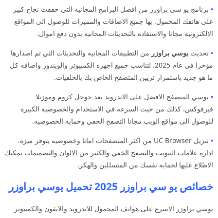
•
برنامج يو سي براوزر من افضل البرامج المجانيه التي حققت نجاح كبير
على هاتفك المحمول. بها جميع الاضافات والمميزات للوصول الى المواقع
الالكترونيه مجانا والاستفاده بالتحديثات المجانيه بدون دفع اموال.
•
تحديث
يوسي براوزر
من التطبيقات المجانيه والتحديثات التي تم اصدارها
مؤخرا في عام 2025. لتناسب جميع اجهزه الكمبيوتر والويندوز واضافه كل
ما هو جديد باستمرار تزيين المتصفح الخاص بك بالخلفيات.
•
يوسي المتصفح الافضل على الاندرويد بعد جوجل كروم وموزيلا
فيرفوكس. كذلك من حيث السرعه في الاستخدام والخصوصيه الكبيره
للوصول الى مواقع الويب مجانا التصفح الخفي وحمايه الخصوصيه.
•
تنزيل UC Browser من اكثر المتصفحات امانا وخصوصيه يتوفر ميزه.
اداره علامات التبويب والتصفح الخفي والكثير من الالوان والتصميمات يمكنك
الاطلاع عليها لحمايه نفسك من المتسللين والهكر.
خصائص يو سي براوزر 2025 تحميل يوسي براوزر
يوسي براوزر الاسرع على هواتف المحمول للاندرويد والايفون والكمبيوتر