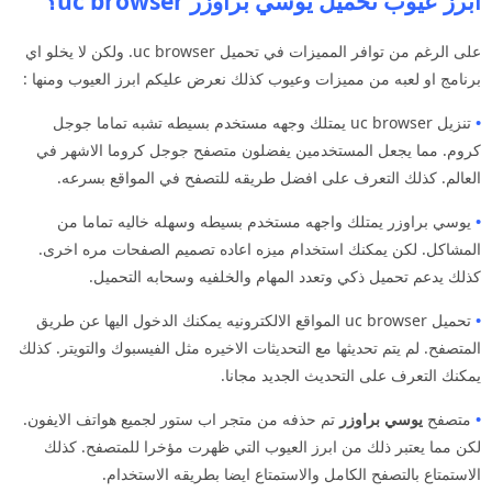
أبرز عيوب تحميل يوسي براوزر uc browser؟
على الرغم من توافر المميزات في تحميل uc browser. ولكن لا يخلو اي
برنامج او لعبه من مميزات وعيوب كذلك نعرض عليكم ابرز العيوب ومنها :
•
تنزيل uc browser يمتلك وجهه مستخدم بسيطه تشبه تماما جوجل
كروم. مما يجعل المستخدمين يفضلون متصفح جوجل كروما الاشهر في
العالم. كذلك التعرف على افضل طريقه للتصفح في المواقع بسرعه.
•
يوسي براوزر يمتلك واجهه مستخدم بسيطه وسهله خاليه تماما من
المشاكل. لكن يمكنك استخدام ميزه اعاده تصميم الصفحات مره اخرى.
كذلك يدعم تحميل ذكي وتعدد المهام والخلفيه وسحابه التحميل.
•
تحميل uc browser المواقع الالكترونيه يمكنك الدخول اليها عن طريق
المتصفح. لم يتم تحديثها مع التحديثات الاخيره مثل الفيسبوك والتويتر. كذلك
يمكنك التعرف على التحديث الجديد مجانا.
•
متصفح
يوسي براوزر
تم حذفه من متجر اب ستور لجميع هواتف الايفون.
لكن مما يعتبر ذلك من ابرز العيوب التي ظهرت مؤخرا للمتصفح. كذلك
الاستمتاع بالتصفح الكامل والاستمتاع ايضا بطريقه الاستخدام.