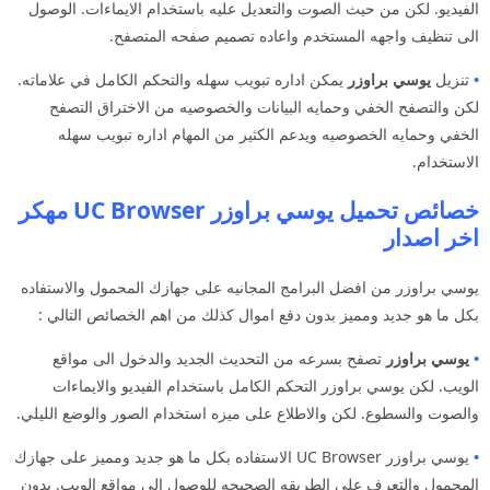
الفيديو. لكن من حيث الصوت والتعديل عليه باستخدام الايماءات. الوصول
الى تنظيف واجهه المستخدم واعاده تصميم صفحه المتصفح.
•
تنزيل
يوسي براوزر
يمكن اداره تبويب سهله والتحكم الكامل في علاماته.
لكن والتصفح الخفي وحمايه البيانات والخصوصيه من الاختراق التصفح
الخفي وحمايه الخصوصيه ويدعم الكثير من المهام اداره تبويب سهله
الاستخدام.
خصائص تحميل يوسي براوزر UC Browser مهكر
اخر اصدار
يوسي براوزر من افضل البرامج المجانيه على جهازك المحمول والاستفاده
بكل ما هو جديد ومميز بدون دفع اموال كذلك من اهم الخصائص التالي :
•
يوسي براوزر
تصفح بسرعه من التحديث الجديد والدخول الى مواقع
الويب. لكن يوسي براوزر التحكم الكامل باستخدام الفيديو والايماءات
والصوت والسطوع. لكن والاطلاع على ميزه استخدام الصور والوضع الليلي.
•
يوسي براوزر UC Browser الاستفاده بكل ما هو جديد ومميز على جهازك
المحمول والتعرف على الطريقه الصحيحه للوصول الى مواقع الويب. بدون