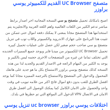
متصفح UC Browser القديم للكمبيوتر يوسي
براوزر
اصبح بامكانك تحميل
متصفح يو سي
النسخه المجانيه اخر اصدار برابط
مباشر تدعم الكثير من اللغات العالميه واهم اللغه العربيه والانجليزيه يتم
استخدامها هذا المتصفح مجانا بمعنى لا يمكنك دفعه اموال حتى تتمكن من
تثبيت هذا البرنامج على جهازك الاندرويد والكمبيوتر واللاب توب في تنزيل
متصفح يو سي صاحب حجم صغير لكن حصل على عمليات تحميل كبيره
تحميل UC Browser للكمبيوتر من ميديا فاير ويوجد جميع المميزات الجديده
التي تختلف تماما عن غيره من المتصفحات الاخرى حجمه ليس بالكبير و
يوجد به الكثير من المهام الرائعه في الاصدار القديم والجديد لذا من هذه
النسخه كذلك متصفح يوسي براوزر الاستمتاع بكل ما هو جديد على هاتفك
المحمول والدخول الى المتصفح والاستمتاع بالترجمه المميزه مجانا كما يوجد
افضل الطرق للعب بدون دفع اموال فاتح اكثر من علامه تبويب في وقت
واحد والحصول على الامان الكامل كما يمكنك الوصول الى افضل طرق
الامان في الاتصال VPN الدخول الى المواقع التي تم حظرها في بلدك.
اختلافات يوسي براوزر uc browser تنزيل يوسي