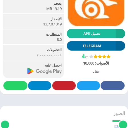
بحجم
19.19 MB
الإصدار
13.7.0.1319
تحميل APK
المتطلبات
8.0
TELEGRAM
التحميلات
+١٬٠٠٠٬٠٠٠٬٠٠٠
4
/5
الأصوات:
10,000
احصل عليه
نقل
الصور