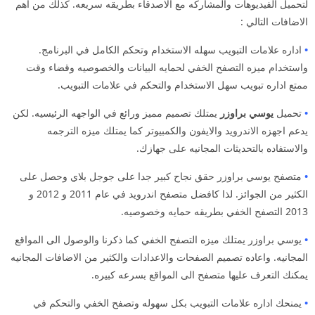
لتحميل الفيديوهات والمشاركه مع الاصدقاء بطريقه سريعه. كذلك من اهم
الاضافات التالي :
•
اداره علامات التبويب سهله الاستخدام وتحكم الكامل في البرنامج.
واستخدام ميزه التصفح الخفي لحمايه البيانات والخصوصيه وقضاء وقت
ممتع اداره تبويب سهل الاستخدام والتحكم في علامات التبويب.
•
تحميل
يوسي براوزر
يمتلك تصميم مميز ورائع في الواجهه الرئيسيه. لكن
يدعم اجهزه الاندرويد والايفون والكمبيوتر كما يمتلك ميزه الترجمه
والاستفاده بالتحديثات المجانيه على جهازك.
•
متصفح يوسي براوزر حقق نجاح كبير جدا على جوجل بلاي وحصل على
الكثير من الجوائز. لذا كافضل متصفح اندرويد في عام 2011 و 2012 و
2013 التصفح الخفي بطريقه حمايه وخصوصيه.
•
يوسي براوزر يمتلك ميزه التصفح الخفي كما ذكرنا والوصول الى المواقع
المجانيه. واعاده تصميم الصفحات والاعدادات والكثير من الاضافات المجانيه
يمكنك التعرف عليها متصفح الى المواقع بسرعه كبيره.
•
يمنحك اداره علامات التبويب بكل سهوله وتصفح الخفي والتحكم في