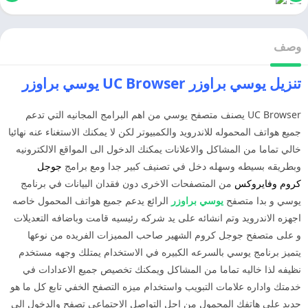
وصف
تنزيل يوسي براوزر UC Browser يوسي براوزر
UC Browser يصنف متصفح يوسي من اهم البرامج المجانيه التي تدعم
جميع هواتف المحموله للاندرويد والكمبيوتر لكن لا يمكنك الاستغناء عنه نهائيا
خالي تماما من المشاكل والاعلانات يمكنك الدخول الى المواقع الالكترونيه
وبطريقه بسيطه وسهله دخل في تصنيف كبير جدا ومع برامج
جوجل
كروم
وفايروكس
من المتصفحات الاخرى دون فقدان البيانات في برنامج
يوسي و بدا متصفح
يوسي براوزر
الرائع يدعم جميع هواتف المحمول خاصه
اجهزه الاندرويد وتم انشائه على يد شركه رئيسيه قامت وباضافه التعديلات
و على متصفح جوجل كروم الشهير صاحب المميزات الفريده من نوعها
يتميز برنامج يوسي بالسرعه الكبيره في الاستخدام يمتلك وجهه مستخدم
نظيفه لذا خاليه تماما من المشاكل ويمكنك تخصيص جميع الاعدادات في
خدمتك واداره علامات التبويب واستخدام ميزه التصفح الخفي تابع كل ما هو
جديد على هاتفك المحمول من اجل التواصل الاجتماعي تصفح والدخول الى