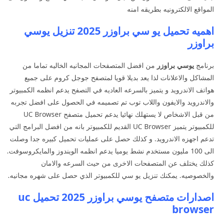
المواقع الالكترونيه بطريقه امنه
اهميه تحميل يو سي براوزر 2025 تنزيل يوسي
براوزر
برنامج
يوسي براوزر
من افضل المتصفحات المجانيه الخاليه تماما من
المشاكل والاعلانات لذا يعد بديلا قويا لمتصفح جوجل كروم على جميع
هواتف الاندرويد و يتميز بالسرعه العاديه في التصفح يدعم انظمه الكمبيوتر
والاندرويد والايفون واللاب توب تم تصميمه في الحصول على افضل تجربه
من قبل الاشخاص لا يستهلك نهائيا يدعم تحميل متصفح UC Browser
للكمبيوتر يتميز UC Browser القديم للكمبيوتر بانه من افضل البرامج التي
تدعم اجهزه الاندرويد. و كذلك حصل على عمليات تحميل كبيره جدا وصلت
الى 100 مليون مستخدم نشط يوميا يدعم انظمه الويندوز والمايكروسوفت.
كذلك يختلف عن المتصفحات الاخرى من حيث السرعه والامان
والخصوصيه. يمكنك تنزيل يو سي للكمبيوتر الذي حصل على شهره مجانيه.
اصدارات متصفح يوسي براوزر 2025 تحميل uc
browser