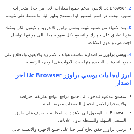
2.
Uc Browser للايفون يدعم جميع اصدارات الابل من خلال متجر اب
ستور. البحث عن اسم التطبيق او المتصفح يظهر اليك والضغط على تثبيت.
3.
بعد الانتهاء من عمليه تثبيت يوسي براوزر للاندرويد والايفون. لكن يمكنك
فتح التطبيق على جهازك والتصفح بكل سهوله مجانا الى مواقع التواصل
اجتماعي. و بدون اعلانات.
4.
يوسي براوزر
تم اصداره لتناسب هواتف الاندرويد والايفون والاطلاع على
جميع التحديثات الجديده منها حيث الادوات في الوجهه الرئيسيه.
ابرز ايجابيات يوسي براوزر Uc Browser اخر
اصدار
متصفح مدعوم للدخول الى جميع مواقع الواقع بطريقه احترافيه
والاستخدام الامثل لتحميل الصفحات بطريقه امنه.
Uc Browser الوصول الى الاعدادات المجانيه والتعرف على طرق
التشغيل السهله والبسيطه بدون اعلانات.
يوسي براوزر حقق نجاح كبير جدا على جميع الاجهزه والانظمه خالي