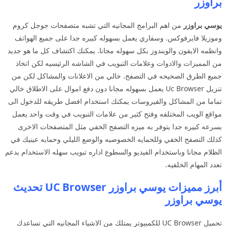
براوزر
يوسي براوزر
من اهم البرامج المجانيه التي تشبه متصفحات جوجل كروم
وموزيلا فايرفوكس. وسفاري يعمل بسهوله كبيره جدا على جميع الهواتف
وانظمه الايفون والويندوز بكل سهوله مجانا. يمكنك اكتشاف كل ما هو جديد
من المميزات والادوات وعلامات التبويب في الشاشه الرئيسيه لكن اتخاذ
جميع الطرق الصحيحه في التصفح. خالي من الاعلانات والمشاكل لكن من
تنزيل Uc Browser يعمل بسهوله مجانا دون دفع اموال على الاطلاق خالي
تماما من المشاكل والفيروسات يمكنك استخدام افضل طريقه للدخول الى
مواقع الويب المختلفه وفتح كثير من علامات التبويب في وقت واحد يعمل
بسرعه كبيره جدا يتوفر به ميزه التصفح الخفي مثل المتصفحات الاخرى
كذلك التصفح الخفي وللحمايه الخصوصيه والوضع الليلي وحمايه عينيك في
الظلام مجانا وباستخدام الفيديو والسطوع اداره تبويب سهله الاستخدام يدعم
تعدد المهام الخلفيه.
أبرز مميزات يوسي براوزر UC Browser تحديث
يوسي براوزر
تحميل UC Browser للكمبيوتر يمتلك من الاشياء المجانيه التي تساعدك