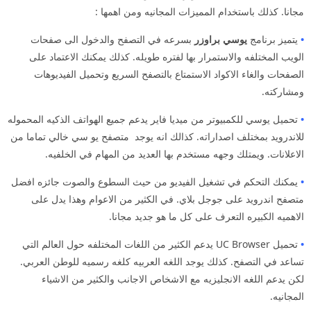
مجانا. كذلك باستخدام المميزات المجانيه ومن اهمها :
•
يتميز برنامج
يوسي براوزر
بسرعه في التصفح والدخول الى صفحات
الويب المختلفه والاستمرار بها لفتره طويله. كذلك يمكنك الاعتماد على
الصفحات والغاء الاكواد الاستمتاع بالتصفح السريع وتحميل الفيديوهات
ومشاركته.
•
تحميل يوسي للكمبيوتر من ميديا فاير يدعم جميع الهواتف الذكيه المحموله
للاندرويد بمختلف اصداراته. كذالك انه يوجد متصفح يو سي خالي تماما من
الاعلانات. ويمتلك وجهه مستخدم بها العديد من المهام في الخلفيه.
•
يمكنك التحكم في تشغيل الفيديو من حيث السطوع والصوت جائزه افضل
متصفح اندرويد على جوجل بلاي. في الكثير من الاعوام وهذا يدل على
الاهميه الكبيره التعرف على كل ما هو جديد مجانا.
•
تحميل UC Browser يدعم الكثير من اللغات المختلفه حول العالم التي
تساعد في التصفح. كذلك يوجد اللغه العربيه كلغه رسميه للوطن العربي.
لكن يدعم اللغه الانجليزيه مع الاشخاص الاجانب والكثير من الاشياء
المجانيه.