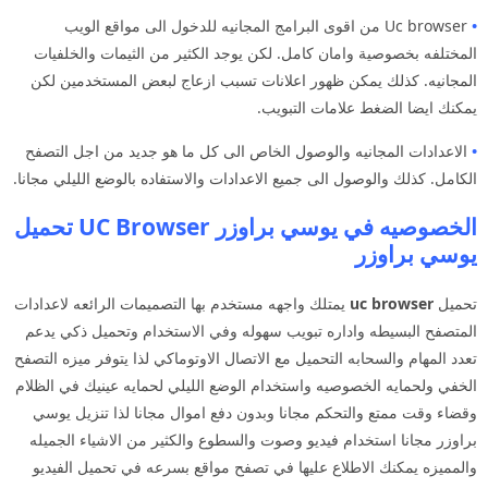
•
Uc browser من اقوى البرامج المجانيه للدخول الى مواقع الويب
المختلفه بخصوصية وامان كامل. لكن يوجد الكثير من الثيمات والخلفيات
المجانيه. كذلك يمكن ظهور اعلانات تسبب ازعاج لبعض المستخدمين لكن
يمكنك ايضا الضغط علامات التبويب.
•
الاعدادات المجانيه والوصول الخاص الى كل ما هو جديد من اجل التصفح
الكامل. كذلك والوصول الى جميع الاعدادات والاستفاده بالوضع الليلي مجانا.
الخصوصيه في يوسي براوزر UC Browser تحميل
يوسي براوزر
تحميل
uc browser
يمتلك واجهه مستخدم بها التصميمات الرائعه لاعدادات
المتصفح البسيطه واداره تبويب سهوله وفي الاستخدام وتحميل ذكي يدعم
تعدد المهام والسحابه التحميل مع الاتصال الاوتوماكي لذا يتوفر ميزه التصفح
الخفي ولحمايه الخصوصيه واستخدام الوضع الليلي لحمايه عينيك في الظلام
وقضاء وقت ممتع والتحكم مجانا وبدون دفع اموال مجانا لذا تنزيل يوسي
براوزر مجانا استخدام فيديو وصوت والسطوع والكثير من الاشياء الجميله
والمميزه يمكنك الاطلاع عليها في تصفح مواقع بسرعه في تحميل الفيديو