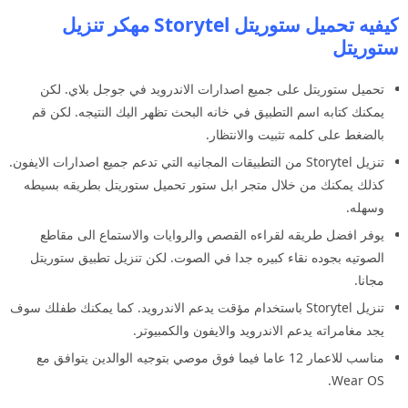
كيفيه تحميل ستوريتل Storytel مهكر تنزيل
ستوريتل
تحميل ستوريتل على جميع اصدارات الاندرويد في جوجل بلاي. لكن
يمكنك كتابه اسم التطبيق في خانه البحث تظهر اليك النتيجه. لكن قم
بالضغط على كلمه تثبيت والانتظار.
تنزيل Storytel من التطبيقات المجانيه التي تدعم جميع اصدارات الايفون.
كذلك يمكنك من خلال متجر ابل ستور تحميل ستوريتل بطريقه بسيطه
وسهله.
يوفر افضل طريقه لقراءه القصص والروايات والاستماع الى مقاطع
الصوتيه بجوده نقاء كبيره جدا في الصوت. لكن تنزيل تطبيق ستوريتل
مجانا.
تنزيل Storytel باستخدام مؤقت يدعم الاندرويد. كما يمكنك طفلك سوف
يجد مغامراته يدعم الاندرويد والايفون والكمبيوتر.
مناسب للاعمار 12 عاما فيما فوق موصي بتوجيه الوالدين يتوافق مع
Wear OS.