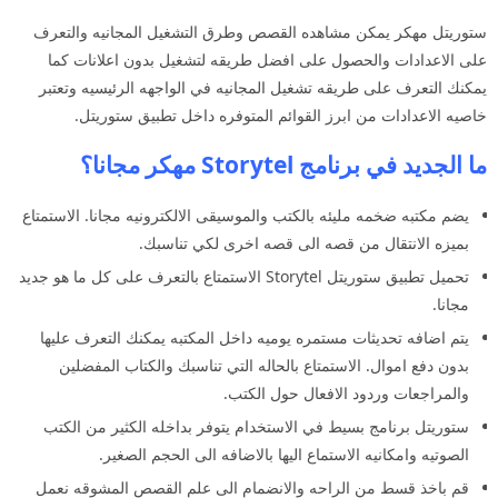
ستوريتل مهكر يمكن مشاهده القصص وطرق التشغيل المجانيه والتعرف
على الاعدادات والحصول على افضل طريقه لتشغيل بدون اعلانات كما
يمكنك التعرف على طريقه تشغيل المجانيه في الواجهه الرئيسيه وتعتبر
خاصيه الاعدادات من ابرز القوائم المتوفره داخل تطبيق ستوريتل.
ما الجديد في برنامج Storytel مهكر مجانا؟
يضم مكتبه ضخمه مليئه بالكتب والموسيقى الالكترونيه مجانا. الاستمتاع
بميزه الانتقال من قصه الى قصه اخرى لكي تناسبك.
تحميل تطبيق ستوريتل Storytel الاستمتاع بالتعرف على كل ما هو جديد
مجانا.
يتم اضافه تحديثات مستمره يوميه داخل المكتبه يمكنك التعرف عليها
بدون دفع اموال. الاستمتاع بالحاله التي تناسبك والكتاب المفضلين
والمراجعات وردود الافعال حول الكتب.
ستوريتل برنامج بسيط في الاستخدام يتوفر بداخله الكثير من الكتب
الصوتيه وامكانيه الاستماع اليها بالاضافه الى الحجم الصغير.
قم باخذ قسط من الراحه والانضمام الى علم القصص المشوقه نعمل