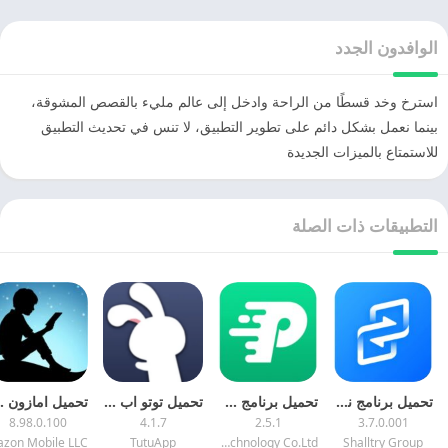
الوافدون الجدد
استرخ وخد قسطًا من الراحة وادخل إلى عالم مليء بالقصص المشوقة،
بينما نعمل بشكل دائم على تطوير التطبيق، لا تنس في تحديث التطبيق
للاستمتاع بالميزات الجديدة
التطبيقات ذات الصلة
تحميل برنامج نقل ومشاركه الملفات 2026 XShare مهكر للاندرويد
تحميل برنامج FitPro مهكر اخر اصدار للاندرويد
تحميل توتو اب الارنب الصيني 2025 Tutuapp اخر اصدار مجانا
تحميل امازون كيندل
8.98.0.100
4.1.7
2.5.1
3.7.0.001
TutuApp
Shenzhen jusheng Intelligent Technology Co.Ltd
Shalltry Group