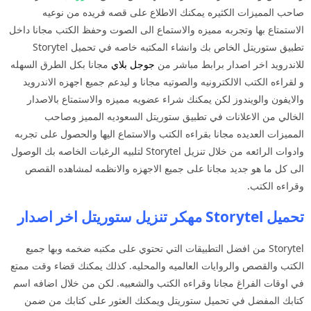
صاحب المميزات الكثيره يمكنك الاطلاع على قصه فريده من نوعيه
الاستمتاع بها وتجربه مميزه والاستماع الى الصوت وحفظ الكتب مجانا داخل
تطبيق ستوريتل الخاص بك وانشاء المكتبه خاصه في تحميل Storytel
للاندرويد اخر اصدار برابط مباشر من
جوجل بلاي
مجانا بكل الطرق السهله
و لقراءه الكتب الالكترونيه والصوتيه مجانا و ليدعم جميع اجهزه الاندرويد
والايفون والويندوز لكن يمكنك شراء عضويه مميزه والاستمتاع بالاصدار
الخالي من الاعلانات في تطبيق ستوريتل السعوديه المميز وصاحب
المميزات العديده مجانا بقراءه الكتب والاستماع اليها والحصول على تجربه
وادوات الرائعه من خلال تنزيل Storytel لتلبيه الرغبات الخاصه بك الوصول
الى كل ما هو جديد مجانا على جميع الاجهزه والانظمه لمشاهده القصص
وقراءه الكتب.
تحميل Storytel مهكر تنزيل ستوريتل اخر اصدار
Storytel من افضل التطبيقات التي تحتوي على مكتبه ضخمه وبها جميع
الكتب والقصص والروايات العالميه والمحليه. كذلك يمكنك قضاء وقت ممتع
في اوقات الفراغ مجانا وقراءه الكتب والشعبيه. لكن من خلال اضافه اسم
كتابك المفضل في تحميل ستوريتل ويمكنك العثور على كتابك من ضمن