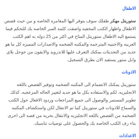
الاطفال
ستوريتل مهكر
طفلك سوف يتوفر اليها المغامره الخاصه و من حيث قصص
الاطفال واظهار الكتب المخفيه واضفت كلمه السر الخاصه بك للتحكم فيما
يستمع اليه الاطفال ستوريتل المتاح في اكثر من 25 دوله به اهم الكتب
العربيه والاجنبيه المترجمه والمكتبه الضخمه والاصدارات المميزه كل ما هو
جديد من التحديثات يمكنك التعرف عليها للاندرويد والايفون من جوجل بلاي
وابل ستور يستفيد الان بطرق التسجيل.
الاذونات
ستوريتل يمكنك الانضمام الى المكتبه الضخمه وتوفير القصص باللغه
الانجليزيه. لكم والاستفاده بكل ما هو جديد لتغيير الحاله المزعجيه. كذلك
تطوير المستمر والوصول الى جميع المراجعات وردود الافعال حول الكتب
والسماح للاذونات في ستوريتل كما تم الانتقال لكن واستكشاف المكتبه
الضخمه من القصص باللغه الانجليزيه والانتقال بحريه من قصه الى اخرى
بناء رف الكتب الخاصه بك والحصول على توصيات تناسبك.
الاعدادات