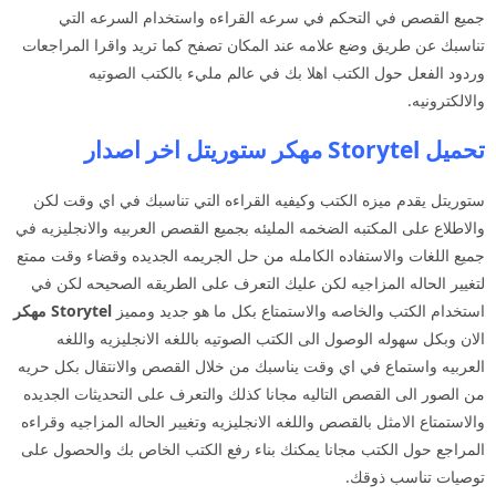
جميع القصص في التحكم في سرعه القراءه واستخدام السرعه التي
تناسبك عن طريق وضع علامه عند المكان تصفح كما تريد واقرا المراجعات
وردود الفعل حول الكتب اهلا بك في عالم مليء بالكتب الصوتيه
والالكترونيه.
تحميل Storytel مهكر ستوريتل اخر اصدار
ستوريتل يقدم ميزه الكتب وكيفيه القراءه التي تناسبك في اي وقت لكن
والاطلاع على المكتبه الضخمه المليئه بجميع القصص العربيه والانجليزيه في
جميع اللغات والاستفاده الكامله من حل الجريمه الجديده وقضاء وقت ممتع
لتغيير الحاله المزاجيه لكن عليك التعرف على الطريقه الصحيحه لكن في
استخدام الكتب والخاصه والاستمتاع بكل ما هو جديد ومميز
Storytel مهكر
الان وبكل سهوله الوصول الى الكتب الصوتيه باللغه الانجليزيه واللغه
العربيه واستماع في اي وقت يناسبك من خلال القصص والانتقال بكل حريه
من الصور الى القصص التاليه مجانا كذلك والتعرف على التحديثات الجديده
والاستمتاع الامثل بالقصص واللغه الانجليزيه وتغيير الحاله المزاجيه وقراءه
المراجع حول الكتب مجانا يمكنك بناء رفع الكتب الخاص بك والحصول على
توصيات تناسب ذوقك.