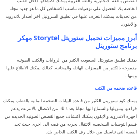
القصص باللغه الانجليزيه واللغه العربيه يمكنك اكتشافها داخل الكتب
الخاصه بك الحصول على توصيات تناسب الاشخاص كل ما هو جديد مجانا
من تحديثات يمكنك التعرف عليها في تطبيق السروتيل اخر اصدار للاندرويد
والايفون.
أبرز مميزات تحميل ستوريتل Storytel مهكر
برنامج ستوريتل
يمتلك تطبيق ستوريتل السعوديه الكثير من الروايات والكتب الصوتيه
مدموجه بالكثير من المميزات الهائله والمجانيه. كذالك يمكنك الاطلاع عليها
ومنها :
قاعده ضخمه من الكتب
يمتلك كود ستوريتل الكثير من قاعده البيانات الضخمه الماليه بالقطب يمكنك
قراءتها وتنزيلها والسماع اليها مجانا بعد ذالك من الاتصال بالانترنت يدعم
اجهزه الاندرويد والايفون يمكنك اكتشاف جميع القصص الصوتيه الجديده من
قسم التوصيات الشخصيه الانتقال بحريه من قصه الى اخرى حيث تجد
القصه التي تناسبك من خلال رف الكتب الخاص بك.