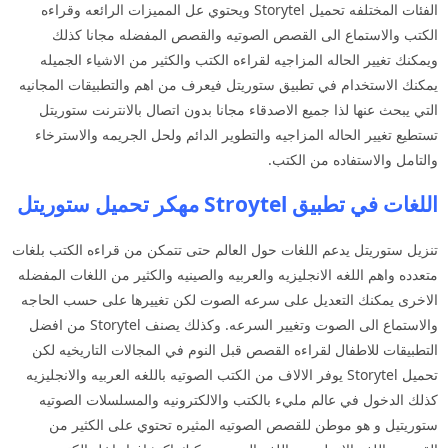
الفئات المختلفه تحميل Storytel ويحتوي عل المميزات الرائعه وقراءه
الكتب والاستماع الى القصص الصوتيه والقصص المفضله مجانا كذلك
ويمكنك تغيير الحاله المزاجيه لقراءه الكتب والكثير من الاشياء الجميله
يمكنك الاستخدام في تطبيق ستوريتل فيعرف من اهم والتطبيقات المجانيه
التي يبحث عنها لذا جميع الاصدقاء مجانا بدون اتصال بالانترنت ستوريتل
تستطيع تغيير الحاله المزاجيه والتطوير الدائم ولحل الجريمه والاسترخاء
والتامل والاستفاده من الكتب.
اللغات في تطبيق Stroytel مهكر تحميل ستوريتل
تنزيل ستوريتل يدعم اللغات حول العالم حتى تتمكن من قراءه الكتب بلغات
متعدده واهم اللغه الانجليزيه والعربيه والصينيه والكثير من اللغات المفضله
الاخرى يمكنك التعديل على سرعه الصوت لكن تغييرها على حسب الحاجه
والاستماع الى الصوت وتغيير السرعه. وكذلك يصنف Storytel من افضل
التطبيقات للاطفال لقراءه القصص قبل النوم في المجالات التاريخيه لكن
تحميل Storytel يوفر الالاف من الكتب الصوتيه باللغه العربيه والانجليزيه
كذلك الدخول في عالم مليء بالكتب والالكترونيه والمسلسلات الصوتيه
ستوريتيل و هو موطن للقصص الصوتيه المثيره تحتوي على الكثير من