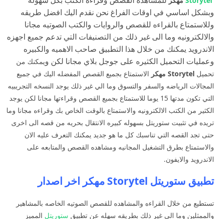
للمشاهده القصص وقراءه الكتب بكل سهوله
Storytel
مهكر
وبشكل اساسي في اوقات الفراغ نحن نقدم اليك افضل طريقه
وللاستمتاع بالقراءه للقصص والروايات والكتب الصوتيه مجانا
والالكترونيه وما الى غير ذلك من التصنيفات التي تدعم جميع اجهزه
الاندرويد يمكنك من خلال هذا التطبيق صاحب الاهميه والكبيره
وعمليات التحميل الكثيره على جوجل بلاي مجانا لكن و
يمكنك من
تحميل
Storytel مهكر
الاستمتاع بجميع القصص المفضله اليك في جميع
المجالات الرياضه والسفر والتسوق وما الي غير ذلك يوجد النسخه التجريبيه
التي تكون مدتها 15 يوما للاستمتاع بجميع القصص وقراءتها مجانا لكن يوجد
الكثير من الكتب الالكترونيه والاستمتاع بالوقت الخاص بك وقراءه مجانا وما
تريده في تثبيت ستوريتل بسهوله كبيره الانتقال بحريه من قصه الى اخرى
حتى تجد القصه التي تناسبك كل ما هو جديد يمكنك التعرف عليه الان
والاستمتاع بطرق التشغيل المجانيه ومشاهده القصص والمتابعه على
الاندرويد والايفون.
تطبيق ستوريتل Storytel مهكر اخر اصدار
تستطيع من خلال القراءه والمشاهده للقصص الصوتيه الخاصه بالمشاهير
والممثلين وما الى غير ذلك بطريقه سهله عن تطبيق
ستوريتل
المميز