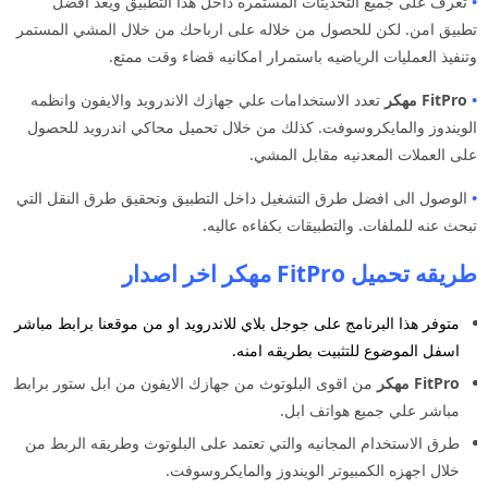
•
تعرف على جميع التحديثات المستمره داخل هذا التطبيق ويعد افضل
تطبيق امن. لكن للحصول من خلاله على ارباحك من خلال المشي المستمر
وتنفيذ العمليات الرياضيه باستمرار امكانيه قضاء وقت ممتع.
•
FitPro مهكر
تعدد الاستخدامات علي جهازك الاندرويد والايفون وانظمه
الويندوز والمايكروسوفت. كذلك من خلال تحميل محاكي اندرويد للحصول
على العملات المعدنيه مقابل المشي.
•
الوصول الى افضل طرق التشغيل داخل التطبيق وتحقيق طرق النقل التي
تبحث عنه للملفات. والتطبيقات بكفاءه عاليه.
طريقه تحميل FitPro مهكر اخر اصدار
متوفر هذا البرنامج على جوجل بلاي للاندرويد او من موقعنا برابط مباشر
اسفل الموضوع للتثبيت بطريقه امنه.
FitPro مهكر
من اقوى البلوتوث من جهازك الايفون من ابل ستور برابط
مباشر علي جميع هواتف ابل.
طرق الاستخدام المجانيه والتي تعتمد على البلوتوث وطريقه الربط من
خلال اجهزه الكمبيوتر الويندوز والمايكروسوفت.