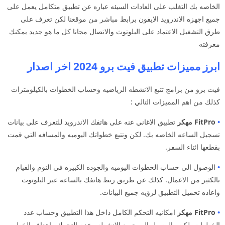
الخاصه بك التغلب على العادات السيئه عباره عن تطبيق متكامل يعمل على
جميع اجهزه الاندرويد الايفون برابط مباشر من موقعنا لكن تعرف على
طرق التشغيل الاعتماد على البلوتوث والاتصال مجانا كل ما هو جديد يمكنك
معرفته
ابرز مميزات تطبيق فيت برو 2024 اخر اصدار
فيت برو من برامج تتبع الانشطه الرياضيه وحساب الخطوات بالكيلومترات
كذلك من اهم المميزات التالي :
•
FitPro مهكر
تطبيق الاغاني عنه على هاتفك الاندرويد للتعرف على بيانات
تسجيل الساعه الخاصه بك. لكن وتتبع خطواتك اليوميه والمسافه التي قمت
بقطعها اثناء السفر.
•
الوصول الى حساب الخطوات اليوميه والجوده الكبيره في النوم والقيام
بالكثير من الاعمال. كذلك عن طريق ربط هاتفك بالساعه عبر البلوتوث
واعاده تحميل التطبيق لرؤيه جميع البيانات.
•
FitPro مهكر
امكانيه التحكم الكامل داخل هذا التطبيق وحساب عدد
الخطوات. لكن والوصول الى جميع الانشطه وعدم التحرك واهداف الخطوه