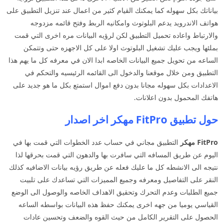
بياناتك بكل سهوله كما يمكنك القيام كثير من اعمال عند تنزيل التطبيق على
هواتف الاندرويد يدعم البلوتوث وامكانيه الربط وفتح قائمه مزدوجه
والارتباط واعاده تحميل التطبيق لكن لرؤيه البيانات مره اخرى التي قمت
بملئها ويجب عليك تشغيل البلوتوث اولا على كل الاجهزه حتى وتتمكن
الساعه من تحويل جميع البيانات الخاصه ابدا الان في معرفه كل ما يهم هذا
التطبيق ومن خلال موقعنا والدخول الى القائمه الرئيسيه والتحكم في
الاعدادات بكل سهوله مجانا بدون دفع اموال استمتع بكل ما هو جديد على
هاتفك المحمول بدون اعلانات.
حول تطبيق FitPro مهكر اخر اصدار
FitPro
مهكر
التطبيق مجاني في حساب عدد الخطوات التي قمت بها في
اليوم عن طريق المسافه التي سافرت بها والدهون التي قمت بحرقها لذا
نتيجه الى الانشطه كل ما عليك فعله عن طريق رؤيه بيانات الاضافيه كذلك
النقر على التفاصيل ومعرفه وجميع المميزات التي تساعدك على تلبيت
جميع الطلبات وعدم التحرك وتحقيق الاهداف الخاصه والوصول الى الوضع
القياسي يوميا من جهه اخرى يمكنك حفظ هذه البيانات بواسطه الساعه
الحصول على التقرير الكامل من حيث القوه والضعف وتحسين عادات