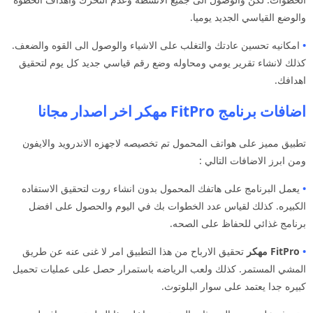
والوضع القياسي الجديد يوميا.
•
امكانيه تحسين عادتك والتغلب على الاشياء والوصول الى القوه والضعف.
كذلك لانشاء تقرير يومي ومحاوله وضع رقم قياسي جديد كل يوم لتحقيق
اهدافك.
اضافات برنامج FitPro مهكر اخر اصدار مجانا
تطبيق مميز على هواتف المحمول تم تخصيصه لاجهزه الاندرويد والايفون
ومن ابرز الاضافات التالي :
•
يعمل البرنامج على هاتفك المحمول بدون انشاء روت لتحقيق الاستفاده
الكبيره. كذلك لقياس عدد الخطوات بك في اليوم والحصول على افضل
برنامج غذائي للحفاظ على الصحه.
•
FitPro مهكر
تحقيق الارباح من هذا التطبيق امر لا غنى عنه عن طريق
المشي المستمر. كذلك ولعب الرياضه باستمرار حصل على عمليات تحميل
كبيره جدا يعتمد على سوار البلوتوث.