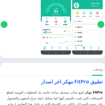
وصف
تطبيق FitPro مهكر اخر اصدار
FitPro
مهكر
لتتبع بيانات تسجيل ساعه خاصه بك للخطوات اليوميه لقطع
المسافات التي قمت بالسفر اليها كما يمكنك ايضا حرق الدهون والحصول
على جوده النوم لكن الكثير من الاشياء الاخرى داخل هذا التطبيق لروايه