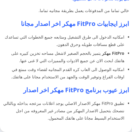
خالي تماما من المدفوعات يعمل بطريقة مجانيه تماما.
ابرز ايجابيات FitPro مهكر اخر اصدار مجانا
امكانيه الدخول الى طرق التشغيل ومتابعه جميع الخطوات التي تساعدك
على قطع مسافات طويله وحرق الدهون.
FitPro مهكر
يتميز بالحجم الصغير لاشغل مساحه تخزين كبيره على
هاتفك ابحث الان عن جميع الادوات والمميزات التي لا غنى عنها.
امكانيه الوصول الى العاب كره القدم المجانيه لقضاء وقت ممتع في
اوقات الفراغ وتوفير الوقت والجهد من الاستخدام مجانا على هاتفك.
ابرز عيوب برنامج FitPro مهكر اخر اصدار
تطبيق FitPro مهكر الاصدار الاصلي يوجد اعلانات مزعجه بداخله وبالتالي
ننصحك بتحميل الاصدار المهكر من مصادر غير المعروفه من اجل
الاستخدام البسيط مجانا على هاتفك المحمول.