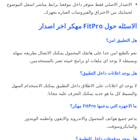
الاصدار الاصلي فقط متوفر داخل موقعنا برابط مباشر اسفل الموضوع
لحمايتك من الاختراق والفيروسات الضاره بجهزك.
الاسئله حول FitPro مهكر اخر اصدار
هل التطبيق امن؟
نعم بالطبع امن جدا على هاتفك المحمول يمكنك الاتصال بطريقه سهله
وبسيطه لا يوجد اي ملفات او برامج خبيثه تضر بالمستخدمين.
هل يوجد اعلانات داخل التطبيق؟
لا يوجد اي اعلانات على الاطلاق داخل التطبيق يمكنك الاستخدام السهل
والبسيط كل ما هو جديد يمكنك التعرف عليه مجانا.
ما الاجهزه التي يدعمها FitPro مهكر؟
يدعم جميع هواتف المحمول والاندرويد والايفون وانظمه الويندوز
والمايكروسوفت.
هل يوجد مدفوعات داخل للتطبيق؟