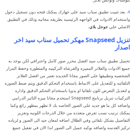
4.
بعد تثبيت تطبيق سناب سيد على جهازك يمكنك فتحه دون تسجيل دخول
واستخدام الادوات في الواجهه الرئيسيه بطريقه مجانيه وذلك في التطبيق
الاصلي علي
جوجل بلاي
.
تنزيل Snapseed مهكر تحميل سناب سيد اخر
اصدار
تحميل تطبيق سناب سيد افضل محرر صور كامل واحترافي لكن يوجد به
جميع الادوات والفلاتر المميزه والفرشاه التركيبيه والمتطوره وحفظ المزار
الشخصيه وتطبيقها على الصور مجانا الجديده تعتبر من افضل الفلاتر
التلقائيه و للتعديل على الانماط باستخدام التحكم الدقيق ويتم ضبط الصوره
و لتعديل التعرض للون تلقائيا او يدويا باستخدام التحكم الدقيق واداره
التركيبات تنزيل برنامج Snapseed استخدم مجانا ميزه التاثير الدرامي
واضافه كل ما هو جديد على الصور الخاصه بك لا تظهر بمظهر رائع وكما
يمكنك ترتيب نسب تعرض متعدده من خلال الدرجات اللونيه وتعزيز
التفاصيل بشكل تلقائي وفي الظلال اضافه لمعان جيد الى الصور و لزياده
تركيز العدسه واضافه بوكيه جميل الى الصور ابدا الان في تفعيل جميع