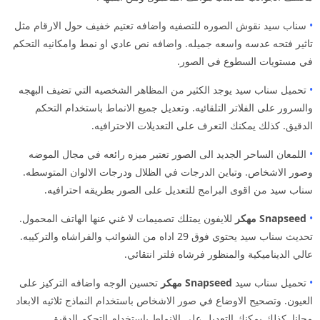
•
سناب سيد نقوش الصوره للتصفيه واضافه تعتيم خفيف حول الارقام مثل
تاثير فتحه عدسه واسعه جميله. واضافه نص عادي او نمط وامكانيه التحكم
في مستويات السطوع في الصور.
•
تحميل سناب سيد يوجد الكثير من المظاهر الشخصيه التي تضيف البهجه
والسرور على الفلاتر التلقائيه. وتعديل جميع الانماط باستخدام التحكم
الدقيق. كذلك يمكنك التعرف على التعديلات الاحترافيه.
•
اللمعان الساحر الجديد الى الصور تعتبر ميزه رائعه في مجال الموضه
وصور الاشخاص. وتباين الدرجات في الظلال ودرجات الالوان المتوسطه.
سناب سيد من اقوى البرامج للتعديل على الصور بطريقه احترافيه.
•
Snapseed مهكر
للايفون يمتلك تصميمات لا غني عنها الهاتف المحمول.
تحديث سناب سيد يحتوي فوق 29 اداه من الشوائب والفراشاه والتركيبه.
عالي الديناميكية والمنظور فرشاه فلتر انتقائي.
•
تحميل سناب سيد
Snapseed مهكر
تحسين الوجه واضافه التركيز على
العيون. وتصحيح الاوضاع في صور الاشخاص باستخدام النماذج ثلاثيه الابعاد
مجانا. كذلك يمكنك التعديل على الانماط باستخدام التحكم الدقيق.