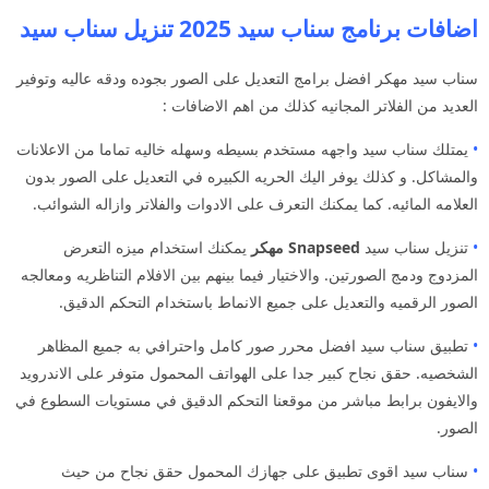
اضافات برنامج سناب سيد 2025 تنزيل سناب سيد
سناب سيد مهكر افضل برامج التعديل على الصور بجوده ودقه عاليه وتوفير
العديد من الفلاتر المجانيه كذلك من اهم الاضافات :
•
يمتلك سناب سيد واجهه مستخدم بسيطه وسهله خاليه تماما من الاعلانات
والمشاكل. و كذلك يوفر اليك الحريه الكبيره في التعديل على الصور بدون
العلامه المائيه. كما يمكنك التعرف على الادوات والفلاتر وازاله الشوائب.
•
تنزيل سناب سيد
Snapseed مهكر
يمكنك استخدام ميزه التعرض
المزدوج ودمج الصورتين. والاختيار فيما بينهم بين الافلام التناظريه ومعالجه
الصور الرقميه والتعديل على جميع الانماط باستخدام التحكم الدقيق.
•
تطبيق سناب سيد افضل محرر صور كامل واحترافي به جميع المظاهر
الشخصيه. حقق نجاح كبير جدا على الهواتف المحمول متوفر على الاندرويد
والايفون برابط مباشر من موقعنا التحكم الدقيق في مستويات السطوع في
الصور.
•
سناب سيد اقوى تطبيق على جهازك المحمول حقق نجاح من حيث