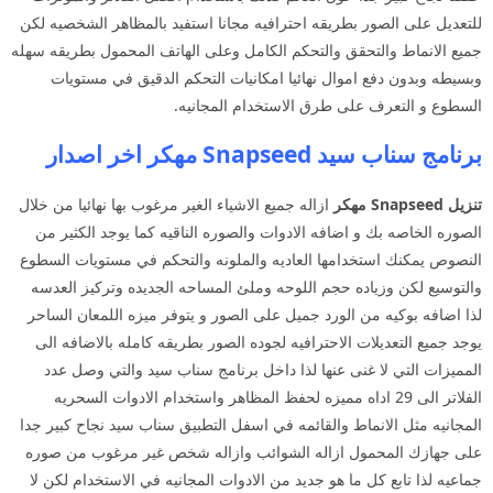
للتعديل على الصور بطريقه احترافيه مجانا استفيد بالمظاهر الشخصيه لكن
جميع الانماط والتحقق والتحكم الكامل وعلى الهاتف المحمول بطريقه سهله
وبسيطه وبدون دفع اموال نهائيا امكانيات التحكم الدقيق في مستويات
السطوع و التعرف على طرق الاستخدام المجانيه.
برنامج سناب سيد Snapseed مهكر اخر اصدار
تنزيل Snapseed مهكر
ازاله جميع الاشياء الغير مرغوب بها نهائيا من خلال
الصوره الخاصه بك و اضافه الادوات والصوره الناقيه كما يوجد الكثير من
النصوص يمكنك استخدامها العاديه والملونه والتحكم في مستويات السطوع
والتوسيع لكن وزياده حجم اللوحه وملئ المساحه الجديده وتركيز العدسه
لذا اضافه بوكيه من الورد جميل على الصور و يتوفر ميزه اللمعان الساحر
يوجد جميع التعديلات الاحترافيه لجوده الصور بطريقه كامله بالاضافه الى
المميزات التي لا غنى عنها لذا داخل برنامج سناب سيد والتي وصل عدد
الفلاتر الى 29 اداه مميزه لحفظ المظاهر واستخدام الادوات السحريه
المجانيه مثل الانماط والقائمه في اسفل التطبيق سناب سيد نجاح كبير جدا
على جهازك المحمول ازاله الشوائب وازاله شخص غير مرغوب من صوره
جماعيه لذا تابع كل ما هو جديد من الادوات المجانيه في الاستخدام لكن لا