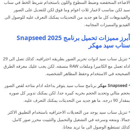
الاضاءه المنخفضه وضبط السطوع واللون باستخدام شريط الخط في سناب
سيد لكن مناسب لاعمار ثلاث اعوام وما فوق لكن للتعديل على الصور
والفيديوهات كل ما هو جديد من التحديثات يمكنك التعرف عليه للوصول الى
الفيديو والمميزات المجانيه.
أبرز مميزات تحميل برنامج Snapseed 2025
سناب سيد مهكر
•
تنزيل سناب سيد ادوات تحرير الصور بطريقه احترافيه. كذلك تصل الى 29
اداه تعمل مع الكاميرا وملفات RAW منسقه. لكن يجب عليك معرفه الطرق
الصحيحه في الاستخدام وحفظ المظاهر الشخصيه.
•
Snapseed مهكر
برنامج سناب سيد يتوفر بداخله ادام متاحه لقص الصور
بحجم مثالي وتحديد الحجم بحريه كبيره جدا. لكن يمكنك تدوير كل صوره
بمقدار 90 درجه. ما هو جديد من التحديثات يمكنك التعرف عليه.
•
تنزيل سناب سيد يوجد من التعديلات الاحترافيه باستخدام التطبيق الاكثر
جمالا. ومتعه وسرعه في التشغيل والتحميل والتثبيت محرر صور كامل.
كذلك تستطيع الوصول الى ما تريد مجانا.