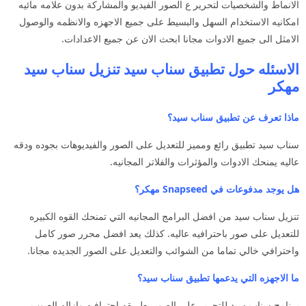
الانماط والشخصيات لتحرير ع الصور الفيديو والمشاركة بدون علامه مائيه
امكانيه الاستخدام السهل والبسيط على جميع الاجهزه والانظمه والوصول
الامثل الى جميع الادوات مجانا ابحث الان عن جميع الاعدادات.
الاسئله حول تطبيق سناب سيد تنزيل سناب سيد
مهكر
ماذا تعرف عن تطبيق سناب سيد؟
سناب سيد تطبيق رائع ومميز للتعديل على الصور والفيديوهات بجوده ودقه
عاليه يمنحك الادوات والمؤثرات والفلاتر المجانيه.
هل يوجد مدفوعات في Snapseed مهكر؟
تنزيل سناب سيد من افضل البرامج المجانيه التي تمنحك القوه الكبيره
للتعديل على صور باحترافيه عاليه. كذلك يعد افضل محرر صور كامل
واحترافي خالي تماما من الشوائب والتعديل على الصور الجديده مجانا.
ما الاجهزه التي يدعمها تطبيق سناب سيد؟
برنامج سناب سيد للتحرير على الصور بطريقه احترافيه وازاله العيوب