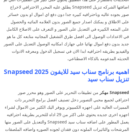
اضافتها الشركه تنزيل Snapseed يطلق عليه المحرر الاحترافي لاخراج
صور بجوده عاليه وباحترافيه كبيره جدا دون دفع اي اموال او بدون خسائر
على الاطلاق و يمكنك اصدار جميع الصور بدون العلامه المائيه والحصول
على المتعه الكبيره في التعديل على الصور و التعرف على الاصلاح الكامل
في الاعدادات الوصول الى افضل طرق التشغيل المجانيه متابعه كل ما هو
جديد بدون دفع اموال نهائيا علي جهازك امكانيه الوصول التعديل على الصور
والفيديو بطريقه احترافيه ابدا الان في تسجيل الدخول ومعرفه الادوات
الحديثه المدعومه بالذكاء الاصطناعي.
اهميه برنامج سناب سيد للايفون 2025 Snapseed
تنزيل سناب سيد
Snapseed مهكر
من تطبيقات التحرير على الصور وهو محرر صور
احترافي لجميع محبي التصوير دخل تصنيف افضل برامج التحرير ذات
المميزات العاليه على اجهزه الكمبيوتر ويوفر اليك الكثير من الاموال لشراء
اجهزه اخرى جديده يحتوي على اكثر من 29 اداه للتحرير بطريقه احترافيه
يعمل المطور على اضافه سناب سيد Snapseed والتعديل على الصور منها
المرشحات والتاثيرات الملونه دون فقدان لجوده الصوره واضافه الملصقات