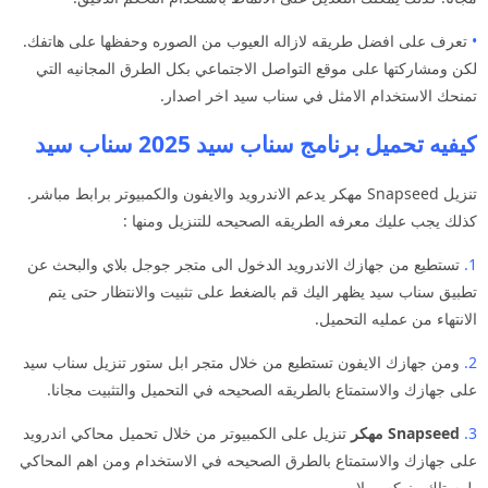
•
تعرف على افضل طريقه لازاله العيوب من الصوره وحفظها على هاتفك.
لكن ومشاركتها على موقع التواصل الاجتماعي بكل الطرق المجانيه التي
تمنحك الاستخدام الامثل في سناب سيد اخر اصدار.
كيفيه تحميل برنامج سناب سيد 2025 سناب سيد
تنزيل Snapseed مهكر يدعم الاندرويد والايفون والكمبيوتر برابط مباشر.
كذلك يجب عليك معرفه الطريقه الصحيحه للتنزيل ومنها :
1.
تستطيع من جهازك الاندرويد الدخول الى متجر جوجل بلاي والبحث عن
تطبيق سناب سيد يظهر اليك قم بالضغط على تثبيت والانتظار حتى يتم
الانتهاء من عمليه التحميل.
2.
ومن جهازك الايفون تستطيع من خلال متجر ابل ستور تنزيل سناب سيد
على جهازك والاستمتاع بالطريقه الصحيحه في التحميل والتثبيت مجانا.
3.
Snapseed مهكر
تنزيل على الكمبيوتر من خلال تحميل محاكي اندرويد
على جهازك والاستمتاع بالطرق الصحيحه في الاستخدام ومن اهم المحاكي
بلوستاك ونوكس بلاير.