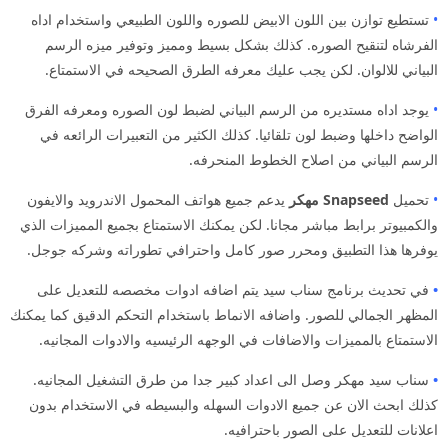
•
تستطيع توازن بين اللون الابيض للصوره واللون الطبيعي واستخدام اداه
الفرشاه لتنقيح الصوره. كذلك بشكل بسيط ومميز وتوفير ميزه الرسم
البياني للالوان. لكن يجب عليك معرفه الطرق الصحيحه في الاستمتاع.
•
يوجد اداه مستديره من الرسم البياني لضبط لون الصوره ومعرفه الفرق
الواضح داخلها وضبط لون تلقائيا. كذلك الكثير من التعبيرات الرائعه في
الرسم البياني من اصلاح الخطوط المنحرفه.
•
تحميل
Snapseed مهكر
يدعم جميع هواتف المحمول الاندرويد والايفون
والكمبيوتر برابط مباشر مجانا. لكن يمكنك الاستمتاع بجميع المميزات الذي
يوفرها هذا التطبيق ومحرر صور كامل واحترافي تطوراته وشركه جوجل.
•
في تحديث برنامج سناب سيد يتم اضافه ادوات مخصصه للتعديل على
المظهر الجمالي للصور. واضافه الانماط باستخدام التحكم الدقيق كما يمكنك
الاستمتاع بالمميزات والاضافات في الوجهه الرئيسيه والادوات المجانيه.
•
سناب سيد مهكر وصل الى اعداد كبير جدا من طرق التشغيل المجانيه.
كذلك ابحث الان عن جميع الادوات السهله والبسيطه في الاستخدام بدون
اعلانات للتعديل على الصور باحترافيه.