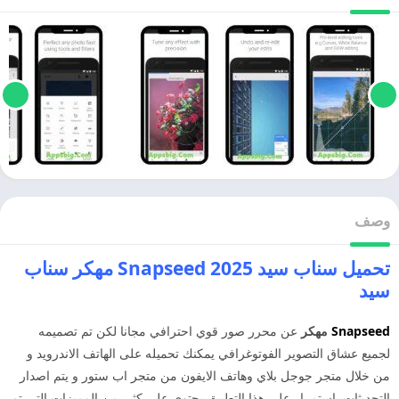
وصف
تحميل سناب سيد 2025 Snapseed مهكر سناب
سيد
Snapseed
مهكر
عن محرر صور قوي احترافي مجانا لكن تم تصميمه
لجميع عشاق التصوير الفوتوغرافي يمكنك تحميله على الهاتف الاندرويد و
من خلال متجر جوجل بلاي وهاتف الايفون من متجر اب ستور و يتم اصدار
التحديثات باستمرار على هذا التطبيق يحتوي على كثير من المميزات التي تم