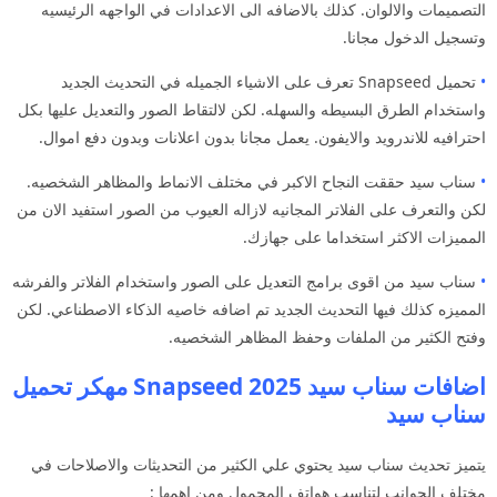
التصميمات والالوان. كذلك بالاضافه الى الاعدادات في الواجهه الرئيسيه
وتسجيل الدخول مجانا.
•
تحميل Snapseed تعرف على الاشياء الجميله في التحديث الجديد
واستخدام الطرق البسيطه والسهله. لكن لالتقاط الصور والتعديل عليها بكل
احترافيه للاندرويد والايفون. يعمل مجانا بدون اعلانات وبدون دفع اموال.
•
سناب سيد حققت النجاح الاكبر في مختلف الانماط والمظاهر الشخصيه.
لكن والتعرف على الفلاتر المجانيه لازاله العيوب من الصور استفيد الان من
المميزات الاكثر استخداما على جهازك.
•
سناب سيد من اقوى برامج التعديل على الصور واستخدام الفلاتر والفرشه
المميزه كذلك فيها التحديث الجديد تم اضافه خاصيه الذكاء الاصطناعي. لكن
وفتح الكثير من الملفات وحفظ المظاهر الشخصيه.
اضافات سناب سيد 2025 Snapseed مهكر تحميل
سناب سيد
يتميز تحديث سناب سيد يحتوي علي الكثير من التحديثات والاصلاحات في
مختلف الجوانب لتناسب هواتف المحمول ومن اهمها :