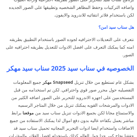
واضافه التركيبات وحفظ المظاهر الشخصيه وتطبيقها على الصور الجديده
لكن باستخدام فلاتر انتقائيه للاندرويد والايفون.
هل سناب سيد امن؟
نتعرف على التعديلات الاحترافيه لجوده الصور باستخدام التطبيق بطريقه
امنه كما يمكنك التعرف على افضل الادوات للتعديل بطريقه احترافيه على
الصور.
الخصوصيه في سناب سيد 2025 سناب سيد مهكر
بشكل عام تستطيع من خلال تنزيل
Snapseed مهكر
جميع المعلومات
التفصيليه حول محرر صور قوي واحترافي. لكن تم استخدامه من قبل
المستخدمين على اجهزه الاندرويد للتحرير على الصور اضافه الكثير من
الادوات والمرشحات القويه يمكنك تنزيل من خلال المتاجر الرسميه
والاستمتاع مجانا لكن بجميع الادوات تنزيل سناب سيد من
موقعنا
برابط
مباشر يعمل بكفاءه عاليه بدون دفع اموال لذا يمكنك الاستفاده من جميع
الاضافات واستخدام ايضا ادوات التحرير المجانيه تحميل سناب سيد قد
حققنا نجاح كبير جدا حول العالم كذلك باستخدام افضل الفلاتر والمؤثرات