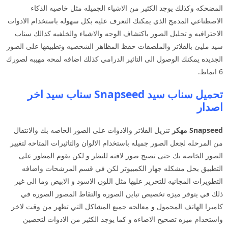
المضحكه وكذلك يوجد الكثير من الاشياء الجميله مثل خاصيه الذكاء
الاصطناعي المدمج الذي يمكنك التعرف عليه بكل سهوله باستخدام الادوات
الاحترافيه و تحليل الصور باكتشاف الوجه والاشياء والخلفيه كذالك سناب
سيد مليئ بالفلاتر والملصقات حفظ المظاهر الشخصيه وتطبيقها على الصور
الجديده يمكنك الوصول الى التاثير الدرامي كذلك اضافه لمحه مهيبه لصورك
6 انماط.
تحميل سناب سيد Snapseed سناب سيد اخر
اصدار
Snapseed مهكر
تنزيل الفلاتر والادوات على الصور الخاصه بك والانتقال
من المرحله لجعل الصور جميله باستخدام الالوان والتاثيرات المتاحه لتغيير
الصور الخاصه بك حتى تصبح صور لافته للنظر و لكن يقوم المطور على
التطبيق بحل مشكله جهاز الكمبيوتر لكن في قسم المرشحات واضافه
التطويرات المجانيه للتحرير عليها مثل اللون الاسود و الابيض وما الى غير
ذلك في يتوفر ميزه تخصيص تباين الصوره والتقاط المصور الصوره في
كاميرا الهاتف المحمول و معالجه جميع المشاكل التي تظهر من وقت لاخر
واستخدام ميزه تصحيح الاضاءه و كما يوجد الكثير من الادوات لتحصين