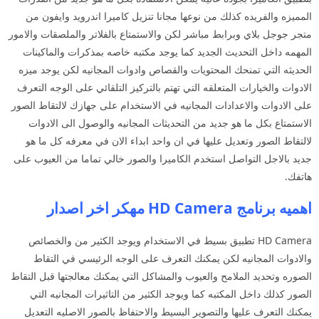
المميزه والفريده كذلك من نوعها مجانا تنزيل كاميرا اندرويد وايفون من
متجر جوجل بلاي وبرابط مباشر لكن والاستمتاع بالفلاتر والملصقات والامور
المهمه داخل التحديث الجديد كما يوجد مكتبه خاصه بمذكرات والماكينات
الحديثه التي تمنحك المحتويات والقصاص وادوات المجانيه لكن يوجد ميزه
الادوات والخيارات المتعلقه التي تهتم بالتركيز التلقائي على الوجه التعرف
على الادوات والاعدادات المجانيه في الاستخدام على جهازك لالتقاط الصور
الاستمتاع بكل ما هو جديد من التحديثات المجانيه والوصول الى الادوات
لالتقاط الصور وتعديل عليها في ان واحد ابداء الان في معرفه كل ما هو
جديد بالاجل التواصل استخدم الكاميرا والصور خالي تماما من العيوب على
هاتفك.
اهميه برنامج HD Camera مهكر اخر اصدار
HD Camera تطبيق بسيط في الاستخدام ويوجد الكثير من والخصائص
والادوات المجانيه لكن يمكنك التعرف على الوجه الرئيسي في التقاط
الصوره وتحديد الملامح والعيوب والمشاكل التي يمكنك معالجتها قبل التقاط
الصور كذلك داخل المكتبه كما ويوجد الكثير من التاثيرات المجانيه التي
يمكنك التعرف عليها والتصوير البسيط والاحتفاظ بالصور الاصليه التعديل