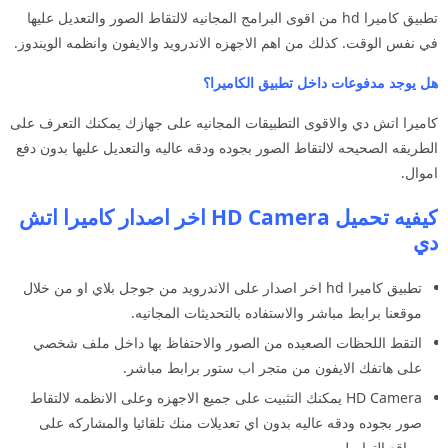
تطبيق كاميرا hd من اقوى البرامج المجانيه لالتقاط الصور والتعديل عليها
في نفس الوقت. كذلك من اهم الاجهزه الاندرويد والايفون وانظمه الويندوز.
هل يوجد مدفوعات داخل تطبيق الكاميرا؟
كاميرا اتش دي والاقوى التطبيقات المجانيه على جهازك يمكنك التعرف على
الطريقه الصحيحه لالتقاط الصور بجوده ودقه عاليه والتعديل عليها بدون دفع
اموال.
كيفيه تحميل HD Camera اخر اصدار كاميرا اتش
دي
تطبيق كاميرا hd اخر اصدار على الاندرويد من جوجل بلاي او من خلال
موقعنا برابط مباشر والاستفاده بالتحديثات المجانيه.
التقط اللحظات الصعيده من الصور والاحتفاظ بها داخل ملف شخصي
على هاتفك الايفون من متجر اب ستور برابط مباشر.
HD Camera يمكنك التثبيت على جميع الاجهزه وعلى الانظمه لالتقاط
صور بجوده ودقه عاليه بدون اي تعديلات منك تلقائيا والمشاركه على
مواقع التواصل.