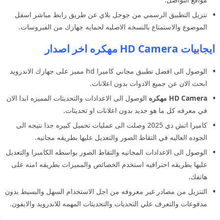
تنزيل التطبيق الرسمي من جوجل بلاي عن طريق رابط مباشر اسفل
الموضوع والاستمتاع بالنسخه الاصليه لحمايه جهازك من الفيروسات.
ايجابيات HD Camera مهكره اخر اصدار
الوصول الى افضل تطبيق مجاني كاميرا hd مميز على جهازك الاندرويد
ابحث الان عن جميع الادوات بدون اعلانات.
HD Camera مهكره
الوصول الى الاعدادات والتحديثات المميزه ابدا الان
في معرفه كل ما هو جديد بدون اعلانات او تحديثات.
كاميرا اتش دي 2025 وصلت الى عمليات تحميل كبيره جدا نتيجه الى
الجوده العاليه في التقاط الصور والتعديل عليها بطريقه مجانيه.
الوصول الى الاعدادات المجانيه والتقاط الصور بواسطه الكاميرا والتعديل
عليها بطريقه احترافيه استخدم الخصائص والمميزات بطريقه امنه على
هاتفك.
التنزيل من مصادر غير معروفه من اجل الاستخدام السهل والبسيط بدون
مدفوعات والتعرف علي التحديات والتحديثات المهمه للاندرويد والايفون.