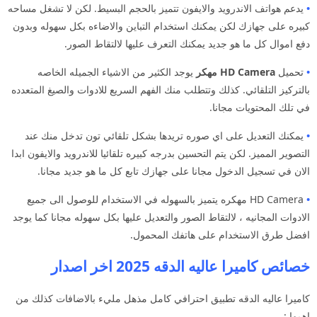
•
يدعم هواتف الاندرويد والايفون تتميز بالحجم البسيط. لكن لا تشغل مساحه
كبيره على جهازك لكن يمكنك استخدام التباين والاضاءه بكل سهوله وبدون
دفع اموال كل ما هو جديد يمكنك التعرف عليها لالتقاط الصور.
•
تحميل
HD Camera مهكر
يوجد الكثير من الاشياء الجميله الخاصه
بالتركيز التلقائي. كذلك وتتطلب منك الفهم السريع للادوات والصيغ المتعدده
في تلك المحتويات مجانا.
•
يمكنك التعديل على اي صوره تريدها بشكل تلقائي تون تدخل منك عند
التصوير المميز. لكن يتم التحسين بدرجه كبيره تلقائيا للاندرويد والايفون ابدا
الان في تسجيل الدخول مجانا على جهازك تابع كل ما هو جديد مجانا.
•
HD Camera مهكره يتميز بالسهوله في الاستخدام للوصول الى جميع
الادوات المجانيه ، لالتقاط الصور والتعديل عليها بكل سهوله مجانا كما يوجد
افضل طرق الاستخدام على هاتفك المحمول.
خصائص كاميرا عاليه الدقه 2025 اخر اصدار
كاميرا عاليه الدقه تطبيق احترافي كامل مذهل مليء بالاضافات كذلك من
اهمها :