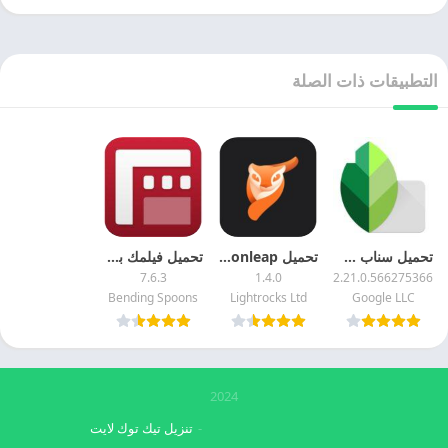
التطبيقات ذات الصلة
تحميل سناب سيد 2025 Snapseed مهكر اخر تحديث مجانا
تحميل motionleap مهكر 2025 اخر اصدار مجانا
تحميل فيلمك برو 2025 Filmic Pro اخر تحديث مجانا
7.6.3
1.4.0
2.21.0.566275366
Bending Spoons
Lightrocks Ltd
Google LLC
2024
تنزيل تيك توك لايت