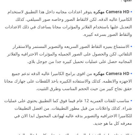
•
Camera HD مهكره
يتوفر اعدادات مجانيه داخل هذا التطبيق لاستخدام
الكاميرا عاليه الدقه. لكن لالتقاط الصور وخاصه صور السيلفي. كذلك
التعديل عليها باستخدام الفلاتر والمؤثرات مجانا يساعدك في ذلك الاعدادات
والتقاط الصور بسرعه كبيره.
•
الاستمتاع بميزه التقاط الصور السريعه والتصوير المستمر والاستقرار
التلقائي. لكن والحصول على الصور الجميله والمؤثرات الاحترافيه والفلاتر
المجانيه حصل على عمليات تحميل كبيره جدا من جوجل بلاي.
•
Camera HD مهكره
من اقوى برامج الكاميرا عاليه الدقه تدعم جميع
الاجهزه والانظمه. كذلك والاستفاده الكبيره باخذ اللقطات على جهازك مجانا
حقق نجاح كبير من حيث الحجم المناسب وطرق التثبيت.
•
مناسب للفئات العمريه 12 عام فيما فوق كما التطبيق يحتوي على عمليات
شراء. كذلك واعلانات من قبل مطور التطبيقات. من افضل التطبيقات
للكاميرا الاحترافيه والتصوير بدقه عاليه لهواتف المحمول ابدا الان في
معرفه كل ما هو جديد.