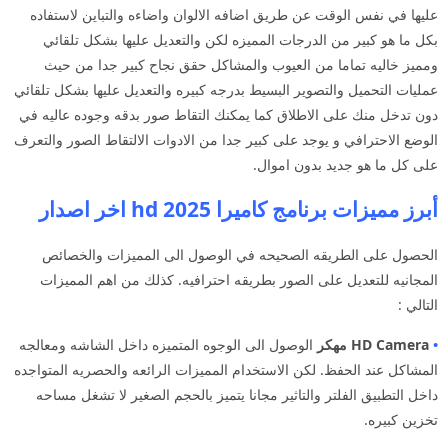
عليها في نفس الوقت عن طريق اضافه الالوان واضاءه والتباين لاستفاده
بكل ما هو كبير من الدرجات المميزه لكن والتعديل عليها بشكل تلقائي
ومميز خاليه تماما من العيوب والمشاكل حقق نجاح كبير جدا من حيث
عمليات التحميل والتصوير البسيط بدرجه كبيره والتعديل عليها بشكل تلقائي
دون تدخل منك على الاطلاق كما يمكنك التقاط صور بدقه وجوده عاليه في
الوضع الاحترافي و يوجد على كبير جدا من الادوات الالتقاط الصور والتعرف
على كل ما هو جديد بدون اموال.
أبرز مميزات برنامج كاميرا hd 2025 اخر اصدار
الحصول على الطريقه الصحيحه في الوصول الى المميزات والخصائص
المجانيه للتعديل على الصور بطريقه احترافيه. كذلك من اهم المميزات
التالي :
•
HD Camera مهكر
الوصول الى الوجوه المتميزه داخل الشاشه ومعالجه
المشاكل عند الحفظ. لكن الاستخدام المميزات الرائعه والحصريه المتواجده
داخل التطبيق الفلتر والتاثير مجانا يتميز بالحجم الصغير لا تشغل مساحه
تخزين كبيره.