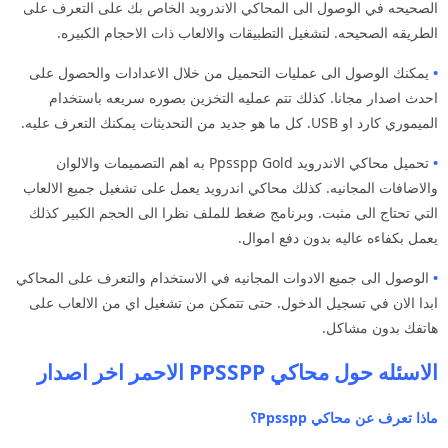
الصحيحه في الوصول الى المحاكي الاندرويد الخاص بك على التعرف على
الطريقه الصحيحه. لتشغيل التطبيقات والالعاب ذات الاحجام الكبيره.
•
يمكنك الوصول الى عمليات التحميل من خلال الاعدادات والحصول على
احدث اصدار مجانا. كذلك تتم عمليه التخزين بصوره سريعه باستخدام
الميموري كارد او USB. كل ما هو جديد من التحديثات يمكنك التعرف عليه.
•
تحميل محاكي الاندرويد Ppsspp Gold به اهم التصميمات والالوان
والاضافات المجانيه. كذلك محاكي اندرويد يعمل على تشغيل جميع الالعاب
التي تحتاج الى مثبت. وبرنامج ضغط للملف نظرا الى الحجم الكبير كذلك
يعمل بكفاءه عاليه بدون دفع اموال.
•
الوصول الى جميع الادوات المجانيه في الاستخدام والتعرف على المحاكي
ابدا الان في تسجيل الدخول. حتى تتمكن من تشغيل اي من الالعاب على
هاتفك بدون مشاكل.
الاسئله حول محاكي PPSSPP الاحمر اخر اصدار
ماذا تعرف عن محاكي Ppsspp؟