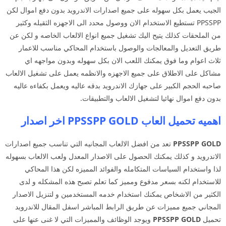
الجيب يعمل بكل سهوله على جميع اصدارات الاندرويد بدون دفع اموال لكن
PPSSPP تستطيع الاستخدام الان ووصول محدد الى الاجهزه الثقيله وكثير
من الملحقات كذلك يتيح اليك تشغيل جميع انواع الالعاب الخاصه و لكن عن
طريق التعديل والمعالجات والوصول باستخدام المحاكي مناسب للاعمار
ثلاث اعوام وما فوق يمكنك اللعب الان بكل سهوله وبدون مواجهه اي
مشاكل على الاطلاق على جميع الاجهزه والانظمه يعمل على تشغيل الالعاب
صاحبه الحجم الكبير على جهازك الاندرويد بدقه عاليه ويعمل بكفاءه عاليه
بدون دفع اموال نهائيا لتشغيل الالعاب والتطبيقات.
اهميه تحميل العاب PPSSPP GOLD اخر اصدار
PPSSPP GOLD
تعد من افضل الالعاب المجانيه التي تناسب جميع اصدارات
الاندرويد و كذلك يمكنك الحصول على الاصدار المعدل ولعب الالعاب بسهوله
لذا واستخدام السياسات المتكامله والفوائد المميزه لكن هذا المحاكي
للاستخدام لكنه بسعر مدفوع ومميز كما تعلم تصبح هذه المشكله و لدى
الكثير من الاشخاص يمكنك استخدام خدمه المستخدمين و لتنزيل الاصدار
المجاني جميع مميزات عن طريق الرابط المباشر اسفل المقال للاندرويد
تحميل
PPSSPP GOLD
ويوجد الوظائف والمميزات التي لا غنى عنها على