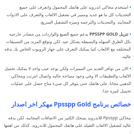
•
استخدم محاكي اندرويد على هاتفك المحمول واتعرف على جميع
التحديثات كل ما هو جديد ومميز في تشغيل الالعاب والتعرف على الادوات
المجانيه. والتحديثات والترجمه وميزه التشغيل السريع.
•
تنزيل PPSSPP GOLD
يدعم جميع الصيغ والواردات من مصادر خارجيه
بكل الطرق السهله والبسيطه بشكل جيد. لكن وتوقع المزيد من التنسيقات
المختلفه مع الالعاب كما يمكنك التعرف على جهاز الروبوت الخاص بك بدقه
عاليه.
•
الان من توافر العديد من المميزات ولكن يوجد عيب واحد لا يمكنك تحميل
الالعاب والتطبيقات الا وفي وجود مساحه خاليه واتصال انترنت ومحاكي
الذهبي مجانا. على هاتفك حتى يتوفر كل شيء متاح حصل على عمليات
تحميل كبيره جدا.
خصائص برنامج Ppsspp Gold مهكر اخر اصدار
محاكي Ppsspp للاندرويد يمنحك الكثير من الاضافات المجانيه. لكن بدقه
عاليه لتشغيل الالعاب الثقيله على هاتفك المحمول للاندرويد. كذلك من اهمها
: