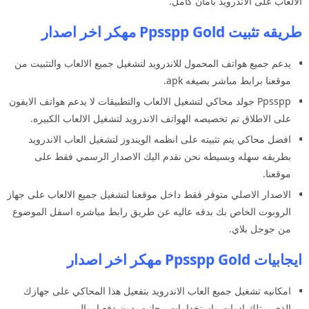
الالعاب على الاندرويد بامان كامل.
طريقه تثبيت Ppsspp Gold مهكر اخر اصدار
يدعم جميع هواتف المحمول للاندرويد لتشغيل جميع الالعاب والتثبيت من
موقعنا برابط مباشر بصيغه apk.
Ppsspp جولد محاكي لتشغيل الالعاب والتطبيقات لا يدعم هواتف الايفون
على الاطلاق تم تخصيصه الهواتف الاندرويد لتشغيل الالعاب الكبيره.
افضل محاكي يتم تثبيته على انظمه الويندوز لتشغيل العاب الاندرويد
بطريقه سهله وبسيطه نحن نقدم اليك الاصدار الرسمي فقط على
موقعنا.
الاصدار الاصلي متوفر فقط داخل موقعنا لتشغيل جميع الالعاب على جهاز
الروبوت الخاص بك بدقه عاليه عن طريق رابط مباشره اسفل الموضوع
من جوجل بلاي.
ايجابيات Ppsspp Gold مهكر اخر اصدار
امكانيه تشغيل جميع العاب الاندرويد بتفعيل هذا المحاكي على جهازك
الذي يمتلك ادوات واستخدامات مجانيه بدون دفع اموال.