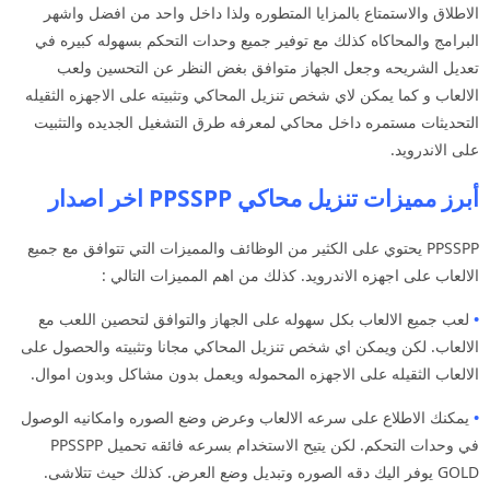
الاطلاق والاستمتاع بالمزايا المتطوره ولذا داخل واحد من افضل واشهر
البرامج والمحاكاه كذلك مع توفير جميع وحدات التحكم بسهوله كبيره في
تعديل الشريحه وجعل الجهاز متوافق بغض النظر عن التحسين ولعب
الالعاب و كما يمكن لاي شخص تنزيل المحاكي وتثبيته على الاجهزه الثقيله
التحديثات مستمره داخل محاكي لمعرفه طرق التشغيل الجديده والتثبيت
على الاندرويد.
أبرز مميزات تنزيل محاكي PPSSPP اخر اصدار
PPSSPP يحتوي على الكثير من الوظائف والمميزات التي تتوافق مع جميع
الالعاب على اجهزه الاندرويد. كذلك من اهم المميزات التالي :
•
لعب جميع الالعاب بكل سهوله على الجهاز والتوافق لتحصين اللعب مع
الالعاب. لكن ويمكن اي شخص تنزيل المحاكي مجانا وتثبيته والحصول على
الالعاب الثقيله على الاجهزه المحموله ويعمل بدون مشاكل وبدون اموال.
•
يمكنك الاطلاع على سرعه الالعاب وعرض وضع الصوره وامكانيه الوصول
في وحدات التحكم. لكن يتيح الاستخدام بسرعه فائقه تحميل PPSSPP
GOLD يوفر اليك دقه الصوره وتبديل وضع العرض. كذلك حيث تتلاشى.