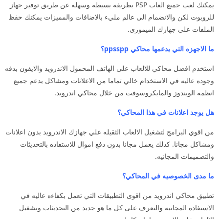
يمكنك لعب جميع العاب PSP بطريقه بسيطه وسهله عن طريق توفير جهاز
للروبوت لكن والانضمام الى عالم مليء بالاضافات والمميزات يمكنك حفظ
الملفات على جهازك الميموري.
ما الاجهزه التي يدعمها محاكي ppsspp؟
استخدم افضل محاكي للالعاب على الهاتف المحمول الاندرويد والايفون بدقه
وجوده عاليه في الاستخدام خالي تماما من الاعلانات ومشاكل يدعم جميع
انظمه الويندوز والمايكروسوفت من خلال محاكي اندرويد.
هل يوجد اعلانات في هذا المحاكي؟
من اقوي البرامج لتشغيل الالعاب الثقيله علي جهازك الاندرويد بدون اعلانات
ومشاكل مجانا. كذلك يعمل مجانا بدون دفع اموال للاستفاده بالتحديثات
والتصميمات المجانيه.
ما مدى الخصوصيه في المحاكي؟
تطبيق محاكي اندرويد من اقوى التطبيقات التي تعمل بكفاءه عاليه في
الاستفاده المجانيه والتعرف على كل ما هو جديد من التحديثات وتشغيل