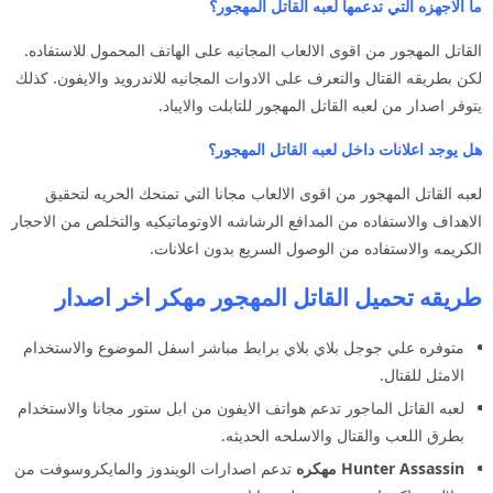
ما الاجهزه التي تدعمها لعبه القاتل المهجور؟
القاتل المهجور من اقوى الالعاب المجانيه على الهاتف المحمول للاستفاده.
لكن بطريقه القتال والتعرف على الادوات المجانيه للاندرويد والايفون. كذلك
يتوفر اصدار من لعبه القاتل المهجور للتابلت والايباد.
هل يوجد اعلانات داخل لعبه القاتل المهجور؟
لعبه القاتل المهجور من اقوى الالعاب مجانا التي تمنحك الحريه لتحقيق
الاهداف والاستفاده من المدافع الرشاشه الاوتوماتيكيه والتخلص من الاحجار
الكريمه والاستفاده من الوصول السريع بدون اعلانات.
طريقه تحميل القاتل المهجور مهكر اخر اصدار
متوفره علي جوجل بلاي بلاي برابط مباشر اسفل الموضوع والاستخدام
الامثل للقتال.
لعبه القاتل الماجور تدعم هواتف الايفون من ابل ستور مجانا والاستخدام
بطرق اللعب والقتال والاسلحه الحديثه.
Hunter Assassin مهكره
تدعم اصدارات الويندوز والمايكروسوفت من