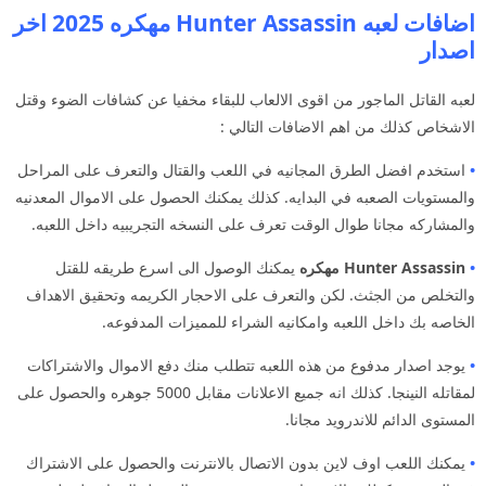
اضافات لعبه Hunter Assassin مهكره 2025 اخر
اصدار
لعبه القاتل الماجور من اقوى الالعاب للبقاء مخفيا عن كشافات الضوء وقتل
الاشخاص كذلك من اهم الاضافات التالي :
•
استخدم افضل الطرق المجانيه في اللعب والقتال والتعرف على المراحل
والمستويات الصعبه في البدايه. كذلك يمكنك الحصول على الاموال المعدنيه
والمشاركه مجانا طوال الوقت تعرف على النسخه التجريبيه داخل اللعبه.
•
Hunter Assassin مهكره
يمكنك الوصول الى اسرع طريقه للقتل
والتخلص من الجثث. لكن والتعرف على الاحجار الكريمه وتحقيق الاهداف
الخاصه بك داخل اللعبه وامكانيه الشراء للمميزات المدفوعه.
•
يوجد اصدار مدفوع من هذه اللعبه تتطلب منك دفع الاموال والاشتراكات
لمقاتله النينجا. كذلك انه جميع الاعلانات مقابل 5000 جوهره والحصول على
المستوى الدائم للاندرويد مجانا.
•
يمكنك اللعب اوف لاين بدون الاتصال بالانترنت والحصول على الاشتراك