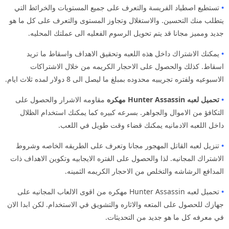
•
تستطيع اصطياد الفريسة والتعرف على جميع المستويات والخرائط التي
يتطلب منك التحسين. والاستغلال وتجاوز المستوى والتعرف على كل ما هو
جديد ومميز مجانا قد يتم تحويل الرسوم الفعليه الى عملتك المحليه.
•
يمكنك الاشتراك داخل هذه اللعبه وتحقيق الاهداف واسقاط ما تريد
اسقاط. كذلك والحصول على الاحجار الكريمه من خلال الاشتراكات
الاسبوعيه ولفتره تجريبيه محدوده بمبلغ ما ليصل الى 8 دولار لمده ثلاث ايام.
•
تحميل لعبه Hunter Assassin مهكره
مقاومه الاشرار والحصول على
التكافؤ من الاموال والجواهر. بسرعه كبيره كما يمكنك استخدام الظلال
داخل اللعبه الادمانيه يمكنك قضاء وقت طويل في اللعب.
•
تنزيل لعبه القاتل المهجور مجانا وتعرف على الطريقه الخاصه وشروط
الاشتراك المجانيه. لذا والحصول على الفتره الايجابيه وتكوين الاهداف ذات
المدافع الرشاشه والتخلص من الاحجار الكريمه الثمينه.
•
تحميل لعبه Hunter Assassin مهكره من اقوى الالعاب المجانيه على
جهازك للحصول على المتعه والاثاره والتشويق في الاستخدام. لكن ابدا الان
في معرفه كل ما هو جديد من التحديثات.