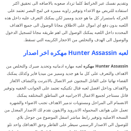
وتقديم نفسك عبر الخرائط كلما تزداد صعوبه بالاضافه الى تحقيق اكثر
استفاده للتربص مع الاعداء وتوفير زاويه مميزه في لمح البصر تعتمد على
الحركه باستمرار كل ما هو جديد ومميز لكن يمكنك التعرف عليه داخل هذه
اللعبه بدون دفع اي اموال على الاطلاق مجانا الوصول الى جميع الاهداف
المحدده داخل اللعبه يمكنك الوصول الى اهم طريقه مجانا لتسجيل الدخول
والوصول الى الهدف والتخلص من الاحجار الكريمه التي تسقط.
لعبه Hunter Assassin مهكره اخر اصدار
Hunter Assassin مهكره
لعبه مهاره ادمانيه وتحديد صبرك والتخلص من
الاهداف والتعرف على كل ما هو جديد ومميز من ميديا فاير وكذلك يمكنك
القضاء نهائيا على القاتل المجنون عبر الاتصال بالانترنت واكتشاف الالغاز
والاهداف وداخل افضل لعبه قتال تكتيكيه تعتمد على الجوانب الخفيه وتوفير
قاتل مستاجر لجميع الاعمال الاجراميه في المناطق المختلفه يمكنك
الانضمام الى المراحل ومستويات تدمير الاهداف تجنب الاضواء والشهره
تعمل على هواتف المحموله الاندرويد والايفون نقدم لك الاصدار المعدل من
النسخه الاصليه وتوفير رابط مباشر اسفل الموضوع من جوجل بلاي
للوصول الى الاصدار الرسمي سيطر على القاطر وحق الاهدافك واحد تلو