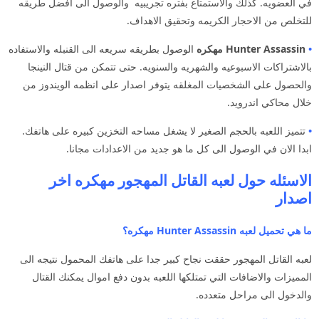
في العضويه. كذلك والاستمتاع بفتره تجريبيه والوصول الى افضل طريقه
للتخلص من الاحجار الكريمه وتحقيق الاهداف.
•
Hunter Assassin مهكره
الوصول بطريقه سريعه الى القنبله والاستفاده
بالاشتراكات الاسبوعيه والشهريه والسنويه. حتى تتمكن من قتال النينجا
والحصول على الشخصيات المغلقه يتوفر اصدار على انظمه الويندوز من
خلال محاكي اندرويد.
•
تتميز اللعبه بالحجم الصغير لا يشغل مساحه التخزين كبيره على هاتفك.
ابدا الان في الوصول الى كل ما هو جديد من الاعدادات مجانا.
الاسئله حول لعبه القاتل المهجور مهكره اخر
اصدار
ما هي تحميل لعبه Hunter Assassin مهكره؟
لعبه القاتل المهجور حققت نجاح كبير جدا على هاتفك المحمول نتيجه الى
المميزات والاضافات التي تمتلكها اللعبه بدون دفع اموال يمكنك القتال
والدخول الى مراحل متعدده.