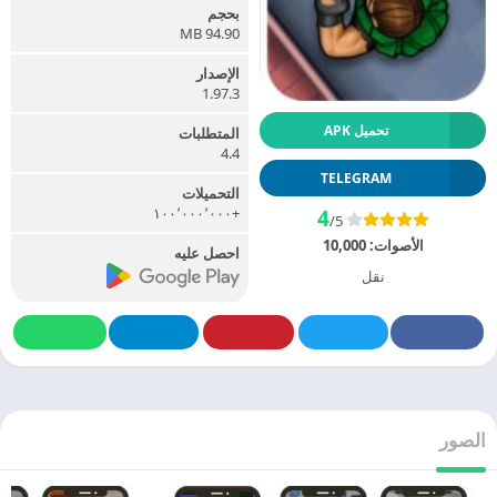
بحجم
94.90 MB
الإصدار
1.97.3
تحميل APK
المتطلبات
4.4
TELEGRAM
التحميلات
+١٠٠٬٠٠٠٬٠٠٠
4
/5
الأصوات:
10,000
احصل عليه
نقل
الصور