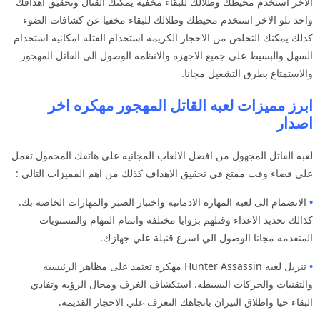
الاخر استخدم محيطك وظلالك للبقاء مخفيه يمكنك القتال وتحقيق اهدافك
واحد تلو الاخر استخدم محيطك وظلالك للبقاء مخفيا عن كشافات الضوء
كذلك يمكنك التخلص من الاحجار الكريمه استخدام القتله امكانيه استخدام
السهل والبسيط على جميع الاجهزه والانظمه الوصول الى القاتل المهجور
والاستمتاع بطرق التشغيل مجانا.
ابرز مميزات لعبه القاتل المهجور مهكره اخر
اصدار
لعبه القاتل المجهول من افضل الالعاب المجانيه على هاتفك المحمول تعمل
على قضاء وقت ممتع في تحقيق الاهداف كذلك من اهم المميزات التالي :
•
الانضمام الى لعبه المهاره الادمانيه واختبار الصبر والمهارات الخاصه بك.
كذالك تحديد الاعداء وقتلهم بزوايا مختلفه واتمام المهام والمستويات
المتقدمه مجانا الوصول الي اسرع قنبلة علي جهازك.
•
تنزيل لعبه Hunter Assassin مهكره تعتمد على مظاهر الرئيسيه
والتقنيات والحركات البسيطه. استكشاف الغرف ومجال الرؤيه وتفادي
البقاء حيا واطلاق النيران باتجاهك التعرف علي الاحجار القديمة.