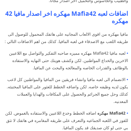
والطبيب والجاسوس والتحميل اخر اصدار مجانا.
اضافات لعبه Mafia42 مهكره اخر اصدار مافيا 42
مهكره
مافيا مهكره من اقوى الالعاب المجانيه على هاتفك المحمول للوصول الى
طريقه اللعب مع الاصدقاء في لعبه المافيا. كذلك من اهم الاضافات التالي :
•
لعبه مافيا Mafia42 مهكره مميزه صاحبه التفكير والتواصل مع اللاعبين
الاخرين والخداع المواطنين. لكن وكشف هويتك حتى النهايه والاستفاده
بالوظائف والقدرات الخاصه والمعالجه والبحث عن المافيا.
•
الانضمام الى لعبه مافيا وانشاء فريقين من المافيا والمواطنين كل لاعب
يكون لديه وظيفه خاصه. لكن واضافه الخطط للعثور على المافيا المختبئه.
كذلك وحل جميع الجرائم والحصول على المكافات والهدايا والعملات
المعدنيه.
•
Mafia42 مهكره
اضافه الخطط وخدع اللاعبين والاستفاده بالغموض. لكن
للفوز في اللعبه الجماعيه والتعرف على طريقه المغامره في هاتفك لا تثق
بي حتى لو كان صديقك قد يكون المافيا.