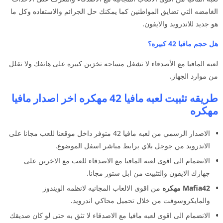
الغامضه التي تضايق المواطنين كما يمكنك حل الجرائم والاستفاده وكل ما
هو جديد للاندرويد والايفون.
هل حجم مافيا 42 كبيره؟
لعبه المافيا مع الأصدقاء لا تشغل مساحه تخزين كبيره على هاتفك ولا تقلل
من موارد الجهاز.
طريقه تثبيت لعبه مافيا 42 مهكره اخر اصدار مافيا
مهكره
الاصدار الرسمي من لعبه مافيا 42 متوفر داخل موقعنا للعب مجانا على
الاندرويد من جوجل بلاي برابط مباشر اسفل الموضوع.
الانضمام الى اقوى لعبه المافيا مع الاصدقاء للعب مع الاخرين على
جهازك الايفون والتثبيت من ابل ستور مجانا.
Mafia42 مهكره
من اقوى الالعاب المجانيه لانظمه الويندوز
والمايكروسوفت من خلال تحميل محاكي اندرويد.
الانضمام الى اقوى لعبه مافيا مع الاصدقاء لا تثق به حتى لو كان صديقك