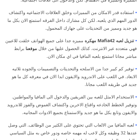
•
استفاده قدر الامكان من المميزات وخلق العلاقات الاجتماعيه واكتشاف
الدور المهم الذي يلعبه. لكن كل مشارك داخل الفرقه استمتع الان بكل ما
هو جديد ومميز من التحديثات على جهازك المحمول.
•
تنزيل لعبه Mafia42 مهكره
مميزه جدا على جميع الهواتف خلقت للاعبين
فهي متعدده عبر الانترنت. كذلك الحصول عليها من خلال
موقعنا
برابط
مباشر مجانا استمتع بلعبه المافيا في اي مكان الان.
•
توفير كم كبير جدا من الاسلحه والتحديثات والتصميمات والجوده ثلاثيه
الابعاد. في اللعب على الاندرويد والايفون ابدا الان في معرفه كل ما هو
جديد في طريقه اللعب مجانا.
•
الاستخدام الامثل للعبه بين الفريقين والدخول الى المافيا والمواطنين.
وتوفير الخطط الخادعه واقناع الاخرين واكتشاف الغموض والفوز للاندرويد
والايفون وتابع بكل ما هو جديد والاستمتاع بجميع الادوات المجانيه.
•
لعبه المافيا من الالعاب التي تحتوي على الكثير من الوظائف. التي وصل
عددها 32 وظيفه وكل لاعب له مهمه خاصه ودور خاص به مثل السياسي