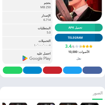
بحجم
250 MB
الإصدار
6.714
تحميل APK
المتطلبات
5.0
TELEGRAM
التحميلات
+١٠٬٠٠٠٬٠٠٠
3.4
/5
الأصوات:
10,000
احصل عليه
نقل
الصور