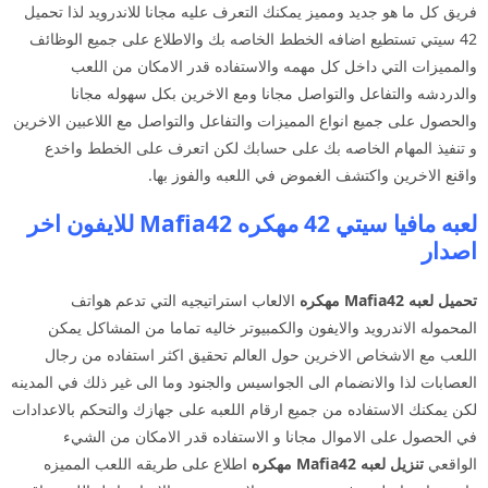
فريق كل ما هو جديد ومميز يمكنك التعرف عليه مجانا للاندرويد لذا تحميل
42 سيتي تستطيع اضافه الخطط الخاصه بك والاطلاع على جميع الوظائف
والمميزات التي داخل كل مهمه والاستفاده قدر الامكان من اللعب
والدردشه والتفاعل والتواصل مجانا ومع الاخرين بكل سهوله مجانا
والحصول على جميع انواع المميزات والتفاعل والتواصل مع اللاعبين الاخرين
و تنفيذ المهام الخاصه بك على حسابك لكن اتعرف على الخطط واخدع
واقنع الاخرين واكتشف الغموض في اللعبه والفوز بها.
لعبه مافيا سيتي 42 مهكره Mafia42 للايفون اخر
اصدار
تحميل لعبه Mafia42
مهكره
الالعاب استراتيجيه التي تدعم هواتف
المحموله الاندرويد والايفون والكمبيوتر خاليه تماما من المشاكل يمكن
اللعب مع الاشخاص الاخرين حول العالم تحقيق اكثر استفاده من رجال
العصابات لذا والانضمام الى الجواسيس والجنود وما الى غير ذلك في المدينه
لكن يمكنك الاستفاده من جميع ارقام اللعبه على جهازك والتحكم بالاعدادات
في الحصول على الاموال مجانا و الاستفاده قدر الامكان من الشيء
الواقعي
تنزيل لعبه Mafia42
مهكره
اطلاع على طريقه اللعب المميزه