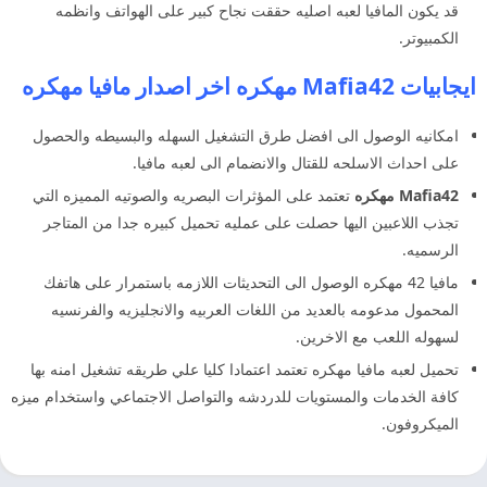
قد يكون المافيا لعبه اصليه حققت نجاح كبير على الهواتف وانظمه
الكمبيوتر.
ايجابيات Mafia42 مهكره اخر اصدار مافيا مهكره
امكانيه الوصول الى افضل طرق التشغيل السهله والبسيطه والحصول
على احداث الاسلحه للقتال والانضمام الى لعبه مافيا.
Mafia42 مهكره
تعتمد على المؤثرات البصريه والصوتيه المميزه التي
تجذب اللاعبين اليها حصلت على عمليه تحميل كبيره جدا من المتاجر
الرسميه.
مافيا 42 مهكره الوصول الى التحديثات اللازمه باستمرار على هاتفك
المحمول مدعومه بالعديد من اللغات العربيه والانجليزيه والفرنسيه
لسهوله اللعب مع الاخرين.
تحميل لعبه مافيا مهكره تعتمد اعتمادا كليا علي طريقه تشغيل امنه بها
كافة الخدمات والمستويات للدردشه والتواصل الاجتماعي واستخدام ميزه
الميكروفون.