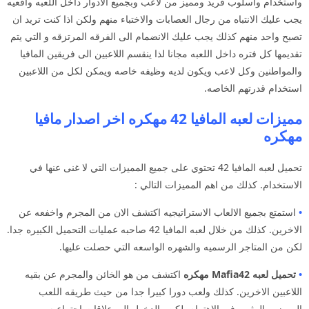
واستخدام واسلوب فريد ومميز من لاعب وبجميع الادوار داخل اللعبه واقعيه
يجب عليك الانتباه من رجال العصابات والاختباء منهم ولكن اذا كنت تريد ان
تصبح واحد منهم كذلك يجب عليك الانضمام الى الفرقه المرتزقه و التي يتم
تقديمها كل فتره داخل اللعبه مجانا لذا ينقسم اللاعبين الى فريقين المافيا
والمواطنين وكل لاعب ويكون لديه وظيفه خاصه ويمكن لكل من اللاعبين
استخدام قدرتهم الخاصه.
مميزات لعبه المافيا 42 مهكره اخر اصدار مافيا
مهكره
تحميل لعبه المافيا 42 تحتوي على جميع المميزات التي لا غنى عنها في
الاستخدام. كذلك من اهم المميزات التالي :
•
استمتع بجميع الالعاب الاستراتيجيه اكتشف الان من المجرم واخفعه عن
الاخرين. كذلك من خلال لعبه المافيا 42 صاحبه عمليات التحميل الكبيره جدا.
لكن من المتاجر الرسميه والشهره الواسعه التي حصلت عليها.
•
تحميل لعبه Mafia42 مهكره
اكتشف من هو الخائن والمجرم عن بقيه
اللاعبين الاخرين. كذلك ولعب دورا كبيرا جدا من حيث طريقه اللعب
المميزه والمثيره في الاهتمام. لكن والدخول الى علاقات اجتماعيه.