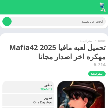
Home
/
استراتيجية
تحميل لعبه مافيا 2025 Mafia42
مهكره اخر اصدار مجانا
6.714
استراتيجية
مطور
TEAM42
تطوير
One Day Ago