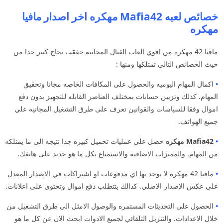
خصائص لعبه Mafia42 مهكره اخر اصدار مافيا
مهكره
مافيا 42 مهكره من اقوي العاب القتال المجانيه حققت نجاح كبير جدا من
حيث الخصائص التالي تمتلكها ومنها :
•
اكمال المهام اليوميه والحصول على المكافات الخاصه مجانا وتحقيق
المهام. كذلك وتزيين حسابات بمختلف العناصر القابله للتجهيز بدون دفع
اموال وفقا للسياسات والقوانين تعرف على طرق التشغيل المجانيه علي
جميع الهواتف.
•
Mafia42 مهكره
حصل على عمليات تحميل كبيره جدا نتيجه الى ما يمتلكه
من المهام. والمميزات الاضافيه والاستمتاع بكل ما هو جديد على هاتفك.
•
مافيا 42 مهكره لا يوجد بها اي مدفوعات او اشتراكات في الاصدار المعدل
علي عكس الاصدار الاصلي. كذالك يتتطلب دفع اموال وتحتوي على اعلانات.
•
الحصول على التحديثات المستمره والوصول الامثل الى طرق التشغيل من
خلال الاعدادات. والتنزيل التلقائي لجميع الادوات ابحث الان عن كل ما هو