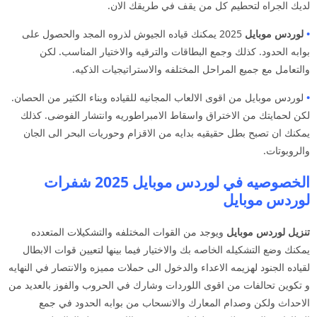
لديك الجراه لتحطيم كل من يقف في طريقك الان.
•
لوردس موبايل
2025 يمكنك قياده الجيوش لذروه المجد والحصول على
بوابه الحدود. كذلك وجمع البطاقات والترقيه والاختيار المناسب. لكن
والتعامل مع جميع المراحل المختلفه والاستراتيجيات الذكيه.
•
لوردس موبايل من اقوى الالعاب المجانيه للقياده وبناء الكثير من الحصان.
لكن لحمايتك من الاختراق واسقاط الامبراطوريه وانتشار الفوضى. كذلك
يمكنك ان تصبح بطل حقيقيه بدايه من الاقزام وحوريات البحر الى الجان
والروبوتات.
الخصوصيه في لوردس موبايل 2025 شفرات
لوردس موبايل
تنزيل لوردس موبايل
ويوجد من القوات المختلفه والتشكيلات المتعدده
يمكنك وضع التشكيله الخاصه بك والاختيار فيما بينها لتعيين قوات الابطال
لقياده الجنود لهزيمه الاعداء والدخول الى حملات مميزه والانتصار في النهايه
و تكوين تحالفات من اقوى اللوردات وشارك في الحروب والفوز بالعديد من
الاحداث ولكن وصدام المعارك والانسحاب من بوابه الحدود في جمع