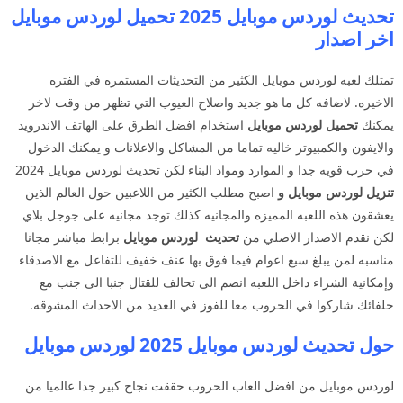
تحديث لوردس موبايل 2025 تحميل لوردس موبايل
اخر اصدار
تمتلك لعبه لوردس موبايل الكثير من التحديثات المستمره في الفتره
الاخيره. لاضافه كل ما هو جديد واصلاح العيوب التي تظهر من وقت لاخر
يمكنك
تحميل لوردس موبايل
استخدام افضل الطرق على الهاتف الاندرويد
والايفون والكمبيوتر خاليه تماما من المشاكل والاعلانات و يمكنك الدخول
في حرب قويه جدا و الموارد ومواد البناء لكن تحديث لوردس موبايل 2024
تنزيل لوردس موبايل و
اصبح مطلب الكثير من اللاعبين حول العالم الذين
يعشقون هذه اللعبه المميزه والمجانيه كذلك توجد مجانيه على جوجل بلاي
لكن نقدم الاصدار الاصلي من
تحديث
لوردس موبايل
برابط مباشر مجانا
مناسبه لمن يبلغ سبع اعوام فيما فوق بها عنف خفيف للتفاعل مع الاصدقاء
وإمكانية الشراء داخل اللعبه انضم الى تحالف للقتال جنبا الى جنب مع
حلفائك شاركوا في الحروب معا للفوز في العديد من الاحداث المشوقه.
حول تحديث لوردس موبايل 2025 لوردس موبايل
لوردس موبايل من افضل العاب الحروب حققت نجاح كبير جدا عالميا من