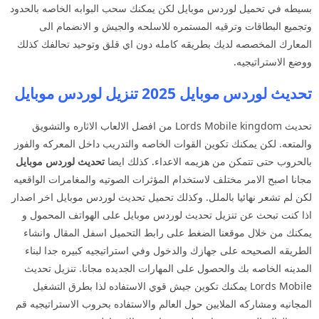
بسيطه في تحميل لوردس موبايل لكن يمكنك سحب البوابه الخاصه بالحدود
وتجميع البطاقات وترقيه المستمره للاسلحه والجيش و الانضمام الى
المعارك المخصصه لديك بطريقه كامله دون اي قلق وتوحيد تحالفك كذلك
ووضع الاستراتيجيه.
تحديث لوردس موبايل 2025 تنزيل لوردس موبايل
تحديث Lords Mobile kingdom من افضل الالعاب الاثاره والتشويق
والمتعه. لكن يمكنك تكوين القوات الخاصه والتدريب داخل المعركه والفوز
بالحروب حتى تتمكن من هزيمه الاعداء. كذلك ايضا
تحديث لوردس موبايل
مجانا اصبح الامر مختلف لاستخدام المؤثرات الصوتيه والمغامرات الواقعيه
لكن لم تشعر نهائيا بالملل. وكذلك تحميل تحديث لوردس موبايل اخر اصدار
اذا كنت تبحث عن تنزيل تحديث لوردس موبايل على الهواتف المحمول و
يمكنك من خلال موقعنا الضغط على رابط التحميل اسفل المقال وانشاء
الطريقه الصحيحه على جهازك والدخول وفي استراتيجيه كبيره جدا لبناء
المدينه الخاصه بك والحصول على المهارات الجديده مجانا. تنزيل تحديث
Lords Mobile يمكنك تكوين جيش قوي الاستفاده لذا بطرق التشغيل
المجانيه ومشاركه الملايين حول العالم والاستفاده بحروب الاستراتيجيه قم