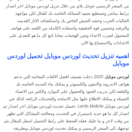
من المتجر الرسمي جوجل بلاي من خلال تنزيل لوردس موبايل اخر اصدار
برابط مباشر وتستطيع تشييد المملكه الخاصه بك للقتال لكن مواجهه
الجاليات الحرب وحشد الجيش الخاص بك واستكشاف الاثار القديمه
والترقيه وتحسين قوه الحقيقيه واستفاده الكامله من اللعبه على هواتف
المحمول لضرب الاعداء وشن الهجمات مجانا تابع كل ما هو للتعديل على
الاعدادات والاستمتاع بها الان.
اهميه تنزيل تحديث لوردس موبايل تحميل لوردس
موبايل
لوردس موبايل
2025 دخلت تصنيف افضل الالعاب المجانيه التي تدعم
هواتف الاندرويد والايفون والكمبيوتر و يمكنك بناء المدينه الخاصه بك
والقلعه لكن تدريب الجنود والحصول على الموارد والكثير من الاشياء
الجميله و يمكنك الاطلاع عليها مثل الاسلحه والتحديثات الرائعه كذلك في
لوردس موبايل Lords Mobile. تحميل تحديث لوردس موبايل اخر اصدار تم
اصدار كل ما هو جديد باستمرار في التحديث ومعالجه المشاكل التي تظهر
من وقت لاخر و ما عليك فعله الضغط على رابط التحميل اسفل المقال يتم
توجيهك الى المتجر الرسمي و يمكنك تحديث لوردس موبايل وبطريقه