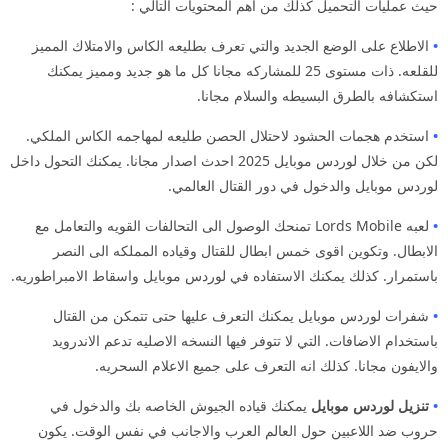
حيث عمليات التحميل كذلك من اهم المحتويات التالي :
•
الاطلاع على الوضع الجديد والتي تعرف بطليعه الكاس والامتلاك المميز
للقلعه. ذات مستوى 25 للمشاركه مجانا كل ما هو جديد ومميز يمكنك
استكشافه بالطرق البسيطه والسلام مجانا.
•
استخدم هجمات الحشود لاحتلال الحصن طليعه لمهاجمه الكاس الملكي.
لكن من خلال لوردس موبايل 2025 احدث اصدار مجانا. يمكنك التحول داخل
لوردس موبايل والدخول في دور القتال العالمي.
•
لعبه Lords Mobile تمنحك الوصول الى التحالفات القويه والتعامل مع
الابطال. وتكوين اقوى خمس ابطال للقتال وقياده المملكه الى النصر
باستمرار. كذلك يمكنك الاستفاده في لوردس موبايل واسقاط الامبراطوريه.
•
شفرات لوردس موبايل يمكنك التعرف عليها حتى تتمكن من القتال
باستخدام الاضافات. التي لا تتوفر فيها النسخه الاصليه تدعم الاندرويد
والايفون مجانا. كذلك انه التعرف على جميع الاعلام السحريه.
•
تنزيل لوردس موبايل
يمكنك قياده الجيوش الخاصه بك والدخول في
حروب ضد اللاعبين حول العالم العرب والاجانب في نفس الوقت. يكون