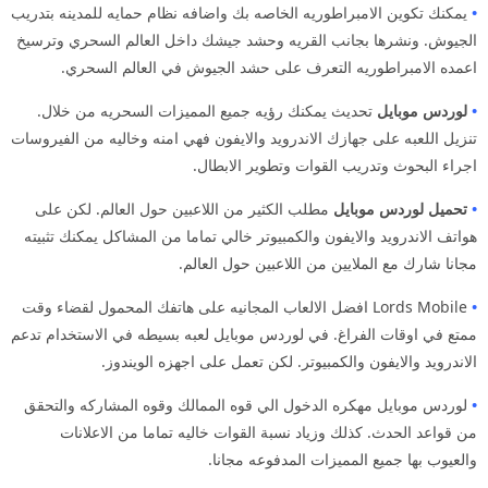
•
يمكنك تكوين الامبراطوريه الخاصه بك واضافه نظام حمايه للمدينه بتدريب
الجيوش. ونشرها بجانب القريه وحشد جيشك داخل العالم السحري وترسيخ
اعمده الامبراطوريه التعرف على حشد الجيوش في العالم السحري.
•
لوردس موبايل
تحديث يمكنك رؤيه جميع المميزات السحريه من خلال.
تنزيل اللعبه على جهازك الاندرويد والايفون فهي امنه وخاليه من الفيروسات
اجراء البحوث وتدريب القوات وتطوير الابطال.
•
تحميل لوردس موبايل
مطلب الكثير من اللاعبين حول العالم. لكن على
هواتف الاندرويد والايفون والكمبيوتر خالي تماما من المشاكل يمكنك تثبيته
مجانا شارك مع الملايين من اللاعبين حول العالم.
•
Lords Mobile افضل الالعاب المجانيه على هاتفك المحمول لقضاء وقت
ممتع في اوقات الفراغ. في لوردس موبايل لعبه بسيطه في الاستخدام تدعم
الاندرويد والايفون والكمبيوتر. لكن تعمل على اجهزه الويندوز.
•
لوردس موبايل مهكره الدخول الي قوه الممالك وقوه المشاركه والتحقق
من قواعد الحدث. كذلك وزياد نسبة القوات خاليه تماما من الاعلانات
والعيوب بها جميع المميزات المدفوعه مجانا.