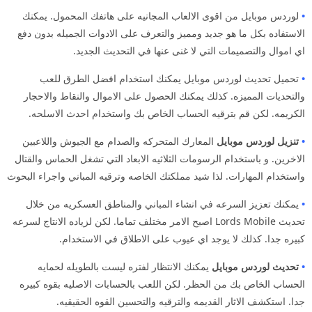
•
لوردس موبايل من اقوى الالعاب المجانيه على هاتفك المحمول. يمكنك
الاستفاده بكل ما هو جديد ومميز والتعرف على الادوات الجميله بدون دفع
اي اموال والتصميمات التي لا غنى عنها في التحديث الجديد.
•
تحميل تحديث لوردس موبايل يمكنك استخدام افضل الطرق للعب
والتحديات المميزه. كذلك يمكنك الحصول على الاموال والنقاط والاحجار
الكريمه. لكن قم بترقيه الحساب الخاص بك واستخدام احدث الاسلحه.
•
تنزيل لوردس موبايل
المعارك المتحركه والصدام مع الجيوش واللاعبين
الاخرين. و باستخدام الرسومات الثلاثيه الابعاد التي تشغل الحماس والقتال
واستخدام المهارات. لذا شيد مملكتك الخاصه وترقيه المباني واجراء البحوث
•
يمكنك تعزيز السرعه في انشاء المباني والمناطق العسكريه من خلال
تحديث Lords Mobile اصبح الامر مختلف تماما. لكن لزياده الانتاج لسرعه
كبيره جدا. كذلك لا يوجد اي عيوب على الاطلاق في الاستخدام.
•
تحديث لوردس موبايل
يمكنك الانتظار لفتره ليست بالطويله لحمايه
الحساب الخاص بك من الحظر. لكن اللعب بالحسابات الاصليه بقوه كبيره
جدا. استكشف الاثار القديمه والترقيه والتحسين القوه الحقيقيه.