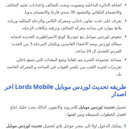
اضافه الدائره الداخليه وتصويت وبحث التحالف واعدادات تجنيد التحالف
والانضمام التلقائي والحشود 30 جندي فارغا والانضمام يدويا.
تعرف على حدث تعاون باجاني ومعركه الكاس والرحله الملكيه وزياده
بلاط موارد في ساحه معركه التحالف وترقيه مكافات الرحله.
تتعوض لوردس موبايل مع جودزيلا كونج الامبراطوريه الجديده لحمايه
ممالك لوردس وصد الاعضاء الغامدين ويكمان المرحله 3 من الحدث
الفردي للتحدي ال 24 ساعه.
مساعد مجموعه الخبره يتم تلقائيا وضع المعدات التي تتمتع باعلي
تعزيزات لخبره اللعب من تكسر القوات في الساحه و المعركه الخاصه
بك.
طريقه تحديث لوردس موبايل Lords Mobile اخر
اصدار
تحميل
تحديث لوردس موبايل
للاندرويد والايفون. كذالك يجب عليك اتباع
افضل الخطوات البسيطه ومن اهمها :
1
.
يمكنك الدخول اولا الى متجر جوجل بلاي لتحميل
تحديث لوردس موبايل