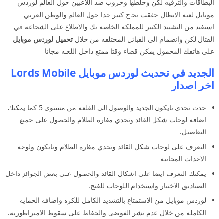
البطاقات والترقيه لكن وخلطها وحروب ضد اللاعبين حول العالم لوردس
موبايل لعبه الابطال حققت نجاح كبير جدا حول العالم والوطن العربي
استفيد من التشييد الكبير للمملكه الخاصه بك والاطلاع على الشجاعه في
القتال لكن وانضمام الى القبائل المختلفه من خلال
تحميل لوردس موبايل
على هاتفك المحمول يمكن قضاء وقتا ممتع داخل اللعبه مجانا.
الجديد في تحديث لوردس موبايل Lords Mobile
اخر اصدار
حدث تحدي تايكون الجديد والوصول الى القلعه من مستوى 5 كما يمكنك
اضافه لوحات شكل القائد وتحدي مغاره الظلام والحصول على جميع
التفاصيل.
التعرف على لوحات شكل القائد وتحدي مغاره الظلام وتايكون ولوحه
الاحداث المجانيه
يمكنك التعرف ايضا على اشكال القائد والحصول على بعض الجوائز داخل
الصناديق الاختبار واستخدام اللوحات للفتح.
لوردس موبايل من الاستمتاع بالتشديد الكامل للكره واضافه الحمايه
الكامله من خلال عدم نشر الفوضى والحفاظ على سقوط الامبراطوريه.