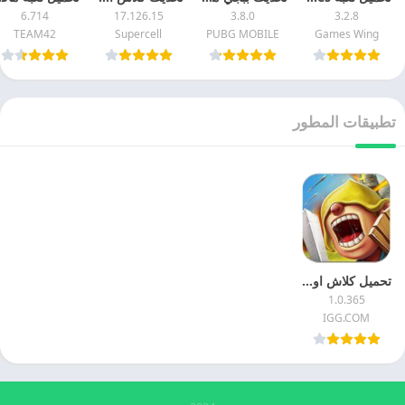
6.714
17.126.15
3.8.0
3.2.8
TEAM42
Supercell
PUBG MOBILE
Games Wing
تطبيقات المطور
تحميل كلاش اوف لوردس 2025 Clach Of Lords 2 APK اخر اصدار
1.0.365
IGG.COM