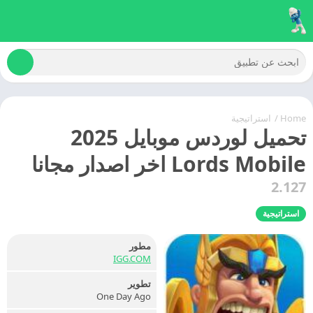
Home
/
استراتيجية
تحميل لوردس موبايل 2025
Lords Mobile اخر اصدار مجانا
2.127
استراتيجية
مطور
IGG.COM
تطوير
One Day Ago