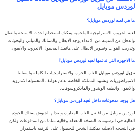
لوردس موبايل
ما هي لعبه لوردس موبايل؟
لعبه الحروب الاستراتيجيه الملحميه يمكنك استخدام احدث الاسلحه والقتال
والدفاع عن المدينه من الاعداء يوجد الابطال والممالك والمباني والبحوثات
وتدريب القوات وتطوير الابطال على هاتفك المحمول الاندرويد والايفون.
ما الاجهزه التي تدعمها لعبه لوردس موبايل؟
تنزيل لوردس موبايل
العاب الحرب والاستراتيجيات الكامله واسقاط
الامبراطوريات وتشييد المملكه الخاصه تدعم هواتف المحموله الاندرويد
والايفون وانظمه الويندوز والمايكروسوفت.
هل يوجد مدفوعات داخل لعبه لوردس موبايل؟
لوردس موبايل من افضل العاب المعارك وصدام الجيوش يمتلك الجوده
العاليه في الرسومات النسخه المعدله وخاليه تماما من المدفوعات ولكن
في النسخه الاصليه يمكنك الشحن للحصول على الترقيه باستمرار.