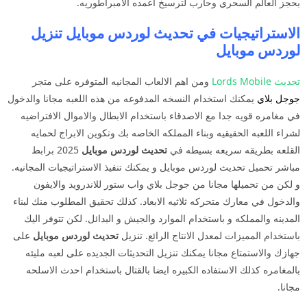
بحجز العالم السحري وحارب لترسيخ اعمده الامبراطوريه.
الاستراتيجيات في تحديث لوردس موبايل تنزيل
لوردس موبايل
تحديث Lords Mobile
ومن اهم الالعاب المجانيه المتوفره على متجر
جوجل بلاي
يمكنك استخدام النسخه المدفوعه من هذه اللعبه مجانا والدخول
في مغامره قويه جدا مع الاصدقاء باستخدام الابطال والاموال الافتراضيه
لشراء اللعبه الحقيقيه وبناء المملكه الخاصه بك وتكوين الابراج لحمايه
القلعه بطريقه سريعه بسيطه في
تحديث لوردس موبايل
2025 برابط
مباشر تحميل تحديث لوردس موبايل و يمكنك تنفيذ الاستراتيجيات المجانيه.
و لكن من تحميلها مجانا من جوجل بلاي واب ستور للاندرويد والايفون
والدخول في معارك متحركه ثلاثيه الابعاد. كذلك تحقيق المطلوب منك لبناء
المدينه والمملكه و باستخدام الموارد والجيش و البدائل. لكن تتوفر اليك
باستخدام المميزات لمعدل الانتاج الرائع. تنزيل
تحديث لوردس موبايل
على
جهازك والاستمتاع مجانا يمكنك تنزيل التحديثات الجديده على لعبه مليئه
بالمغامره كذلك الاستفاده الكبيره ايضا بالقتال باستخدام احدث الاسلحه
مجانا.