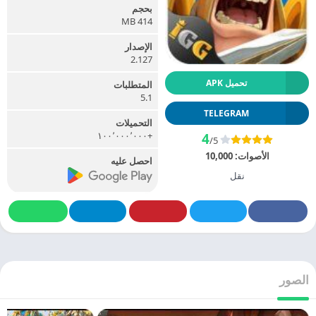
بحجم
414 MB
الإصدار
2.127
تحميل APK
المتطلبات
5.1
TELEGRAM
التحميلات
+١٠٠٬٠٠٠٬٠٠٠
4
/5
الأصوات:
10,000
احصل عليه
نقل
الصور