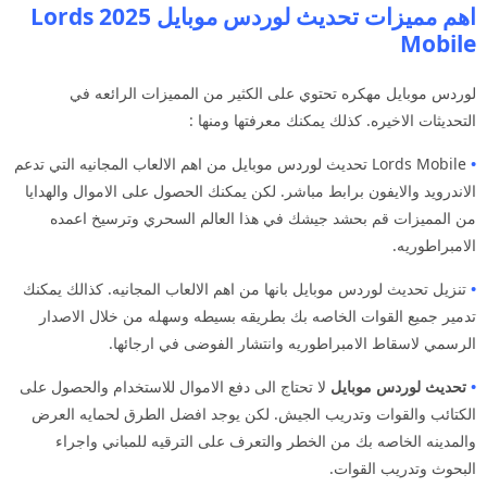
اهم مميزات تحديث لوردس موبايل 2025 Lords
Mobile
لوردس موبايل مهكره تحتوي على الكثير من المميزات الرائعه في
التحديثات الاخيره. كذلك يمكنك معرفتها ومنها :
•
Lords Mobile تحديث لوردس موبايل من اهم الالعاب المجانيه التي تدعم
الاندرويد والايفون برابط مباشر. لكن يمكنك الحصول على الاموال والهدايا
من المميزات قم بحشد جيشك في هذا العالم السحري وترسيخ اعمده
الامبراطوريه.
•
تنزيل تحديث لوردس موبايل بانها من اهم الالعاب المجانيه. كذالك يمكنك
تدمير جميع القوات الخاصه بك بطريقه بسيطه وسهله من خلال الاصدار
الرسمي لاسقاط الامبراطوريه وانتشار الفوضى في ارجائها.
•
تحديث لوردس موبايل
لا تحتاج الى دفع الاموال للاستخدام والحصول على
الكتائب والقوات وتدريب الجيش. لكن يوجد افضل الطرق لحمايه العرض
والمدينه الخاصه بك من الخطر والتعرف على الترقيه للمباني واجراء
البحوث وتدريب القوات.