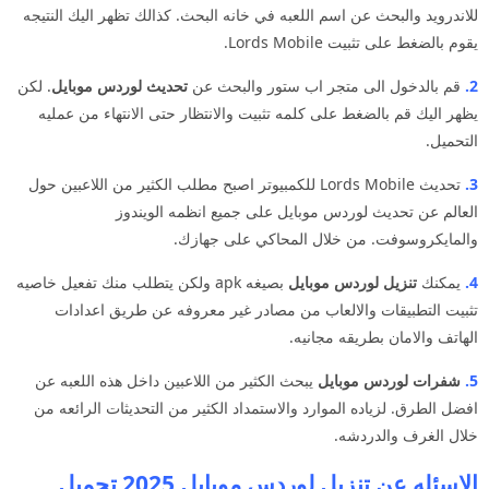
للاندرويد والبحث عن اسم اللعبه في خانه البحث. كذالك تظهر اليك النتيجه
يقوم بالضغط على تثبيت Lords Mobile.
2
.
قم بالدخول الى متجر اب ستور والبحث عن
تحديث لوردس موبايل
. لكن
يظهر اليك قم بالضغط على كلمه تثبيت والانتظار حتى الانتهاء من عمليه
التحميل.
3
.
تحديث Lords Mobile للكمبيوتر اصبح مطلب الكثير من اللاعبين حول
العالم عن تحديث لوردس موبايل على جميع انظمه الويندوز
والمايكروسوفت. من خلال المحاكي على جهازك.
4.
يمكنك
تنزيل لوردس موبايل
بصيغه apk ولكن يتطلب منك تفعيل خاصيه
تثبيت التطبيقات والالعاب من مصادر غير معروفه عن طريق اعدادات
الهاتف والامان بطريقه مجانيه.
5.
شفرات لوردس موبايل
يبحث الكثير من اللاعبين داخل هذه اللعبه عن
افضل الطرق. لزياده الموارد والاستمداد الكثير من التحديثات الرائعه من
خلال الغرف والدردشه.
الاسئله عن تنزيل لوردس موبايل 2025 تحميل