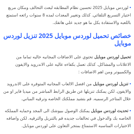
•
لوردس موبايل 2025 تحسين نظام المطابقه لبعث التحالف ومكان مربع
اختيار التسريع التلقائي. كذلك وتغيير المعدات لمده 8 سنوات رائعه استمتع
باللعبه والاستفادة بكل ما هو جديد علي هاتفك.
خصائص تحميل لوردس موبايل 2025 تنزيل لوردس
موبايل
تحميل لوردس موبايل
تحتوي على الاضافات المجانيه خاليه تماما من
الاعلانات والمشاكل. كذلك تعمل بكفاءه عاليه على الاندرويد والايفون
والكمبيوتر ومن اهم الاضافات :
•
تنزيل لوردس موبايل
من افضل الالعاب المجانيه المتوفره على الاندرويد
والايفون. لكن يمكنك تنزيلها عن طريق الرابط المباشر من ميديا فاير او من
خلال المتاجر الرسميه. قم بتشيد مملكتك الخاصه وترقيه المباني.
•
تحديث لوردس موبايل
يمكنك الوصول ببيوشك الى المجد وحمايه المملكه
الخاصه بك والدخول في تحالفات جديده قم بالتنزيل والترقيه. لكن واضافه
الاختيارات المناسبه الاستمتاع بمتجر التعاون على لوردس موبايل.