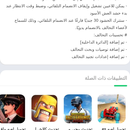
- يمكن للاعبين تشغيل وإيقاف الانضمام التلقائي، وضبط وقت الانتظار عند
بدء حشد العش الأسود
- ستترك الحشود 30 جنديًا فارغًا عند الانضمام التلقائي، وذلك للسماح
لأعضاء التحالف بالانضمام يدويًا.
# تحسينات التحالف:
- تم إضافة [الدائرة الداخلية]
- تم إضافة توصيات وبحث التحالف
- تم إضافة إعدادات تجنيد التحالف
التطبيقات ذات الصلة
تحميل لعبه Formula Car Stunt – Car Games مهكره اخر اصدار
تحديث ببجي موبايل 2025 Pubg Mobile APK اخر اصدار
تحديث كلاش اوف كلانس 2025 Clash of Clans APK مجانا
تحميل لعب