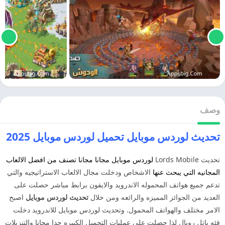
وصف
تحديث لوردس موبايل تحميل لوردس موبايل 2025
تحديث Lords Mobile
لوردس موبايل
مجانا مجانا تصنف من افضل الالعاب
المجانيه التي يبحث عنها
الاشخاص ودخلت مجال الالعاب الاستراتيجيه والتي
تدعم جميع هواتف المحموله الاندرويد والايفون برابط مباشر حصلت على
العديد من الجوائز المميزه والرائعه ومن خلال
تحديث لوردس موبايل
اصبح
الامر مختلف والهواتف المحمول. وتحديث لوردس موبايل للاندرويد دخلت
فئه باتل رويال لذا حصلت على عمليات التحميل الكبيره جدا مجانا والتنزيلات