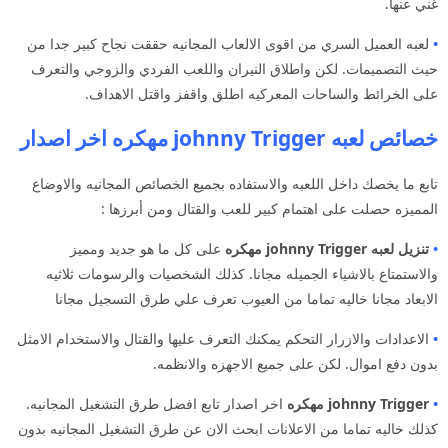
غني عنها.
•
لعبه العميل السري من اقوى الالعاب المجانيه حققت نجاح كبير جدا من
حيث التصميمات. لكن واطلاق النيران واللعب الفردي والزوجي والتعرف
على الخرائط والساحات المعركيه اطلق واقفز واقتل الاهداف.
خصائص لعبه johnny Trigger مهكره اخر اصدار
تابع ما يخصك داخل اللعبه والاستفاده بجميع الخصائص المجانيه والاوضاع
المميزه حصلت على اهتمام كبير للعب والقتال ومن أبرزها :
•
تنزيل لعبه johnny Trigger
مهكره
على كل ما هو جديد ومميز
والاستمتاع بالاشياء الجميله مجانا. كذلك الشخصيات والرسومات ثلاثيه
الابعاد مجانا خاليه تماما من العيوب تعرف علي طرق التسجيل مجانا
•
الاعدادات والازرار التحكم يمكنك التعرف عليها والقتال والاستخدام الامثل
بدون دفع اموال. لكن على جميع الاجهزه والانظمه.
•
johnny Trigger مهكره
اخر اصدار تابع افضل طرق التشغيل المجانيه.
كذلك خاليه تماما من الاعلانات ابحث الان عن طرق التشغيل المجانيه بدون