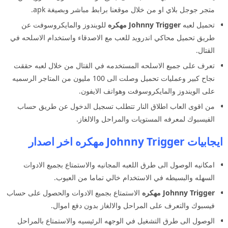
متجر جوجل بلاي او من خلال موقعنا برابط مباشر وبصيغة apk.
تحميل لعبه
Johnny Trigger مهكره
للويندوز والمايكروسوفت عن
طريق تحميل محاكي اندرويد للعب مع الاصدقاء واستخدام الاسلحه في
القتال.
تعرف على جميع الاسلحه المستخدمه في القتال من خلال لعبه حققت
نجاح كبير وعمليات تحميل وصلت الى 100 مليون من المتاجر الرسميه
على الويندوز والمايكروسوفت وهواتف الايفون.
من اقوى العاب اطلاق النار تتطلب تسجيل الدخول عن طريق حساب
الفيسبوك لمعرفه المستويات والمراحل والالغاز.
ايجابيات Johnny Trigger مهكره اخر اصدار
امكانيه الوصول الى طرق اللعبه المجانيه والاستمتاع بجميع الادوات
السهله والبسيطه في الاستخدام خالي تماما من العيوب.
Johnny Trigger مهكره
الاستمتاع بجميع الادوات والحصول على حساب
فيسبوك والتعرف على المراحل والالغاز بدون دفع اموال.
الوصول الى طرق التشغيل في الوجهه الرئيسيه والاستمتاع بالمراحل