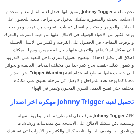
تحديث لعبه
Johnny Trigger
وتتميز بانها افضل لعبه للقتال معا باستخدام
الاسلحه الحديثه والمتطوره يمكنك الدخول في مراحل صعبه للحصول على
العملات والجواهر واستخدام افضل عمليات التصويب من قريب ومن بعيد
يوجد الكثير من الاشياء الجميله في الاطلاع عليها من حيث السرعه والتحرك
والوقوف المفاجئ في الحصول على الفرصه والكثير من الاشياء الجميله
التي يمكنك استكشافها والتعرف عليها داخل لعبه مميزه وسهله يمكنك
اطلاق النار وقتل الاهداف وتصبح العميل السري داخل اللعبه على الاندرويد
والايفون كذلك حققت نجاح كبير جدا في مختلف المحافل العالميه والجوائز
التي حصلت عليها تستطيع استخدام
لعبه Trigger Warning
اخر اصدار
مجانا كما يوجد تعدد للمراحل والاوضاع كل مرحله تحتوي على مكافاه
مختلفه حتي تصبح العميل السري المجنون وتطير في الهواء.
تحميل لعبه Johnny Trigger مهكره اخر اصدار
Johnny Trigger
APK تعرف على اهم طريقه للعب بطريقه سهله
وبسيطه لكن يمكنك الاطلاع على الاسلحه من مسدسات ورشاشات
ومناطق اليه ونصف اليه والقناصه كذلك والكثير من الادوات التي تساعدك