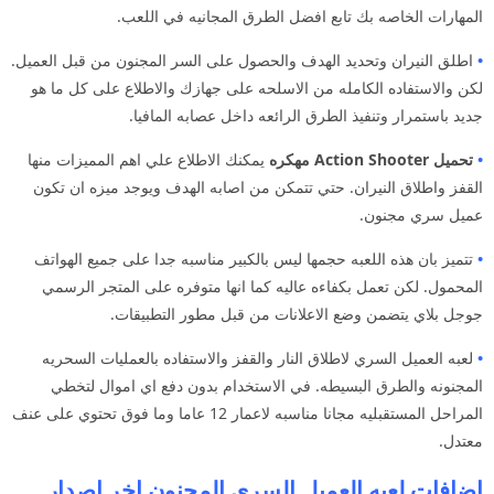
المهارات الخاصه بك تابع افضل الطرق المجانيه في اللعب.
•
اطلق النيران وتحديد الهدف والحصول على السر المجنون من قبل العميل.
لكن والاستفاده الكامله من الاسلحه على جهازك والاطلاع على كل ما هو
جديد باستمرار وتنفيذ الطرق الرائعه داخل عصابه المافيا.
•
تحميل Action Shooter مهكره
يمكنك الاطلاع علي اهم المميزات منها
القفز واطلاق النيران. حتي تتمكن من اصابه الهدف ويوجد ميزه ان تكون
عميل سري مجنون.
•
تتميز بان هذه اللعبه حجمها ليس بالكبير مناسبه جدا على جميع الهواتف
المحمول. لكن تعمل بكفاءه عاليه كما انها متوفره على المتجر الرسمي
جوجل بلاي يتضمن وضع الاعلانات من قبل مطور التطبيقات.
•
لعبه العميل السري لاطلاق النار والقفز والاستفاده بالعمليات السحريه
المجنونه والطرق البسيطه. في الاستخدام بدون دفع اي اموال لتخطي
المراحل المستقبليه مجانا مناسبه لاعمار 12 عاما وما فوق تحتوي على عنف
معتدل.
اضافات لعبه العميل السري المجنون اخر اصدار