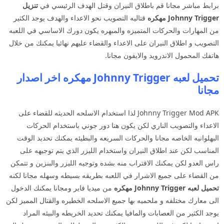
برابط مباشر مجانا قم باطلاق النيران وقتل الهدف الرئيسي في
تنزيل
Johnny Trigger
مهكره
قتاليه التصويب نحو الاعداء والهدف يوجد الكثير
من المهارات والحركات المتميزه والمبهره يكون دورك الاساسي في اللعبه
التصويب و اطلاق النيران على الاعداء والقضاء عليهم نهائيا يمكنك من خلال
هاتفك المحمول الاندرويد والايفون مجانا.
تحميل لعبه Johnny Trigger مهكره اخر اصدار
مجانا
Johnny Trigger Mod APK لذا استخدام الاسلحه الحديثه للقضاء على
الاعداء والتصويب الناري لكن يكون هنا دور جوني باستخدام الحركات
البهلوانيه الخاصه مجانا والحركات السريعه والبطيئه يمكنك تحديد الوقت
المناسب لكن عند اطلاق النيران واستخدام الليزر الذي يتم توجيهه على
راس العدو لكن يمكنك الاقتراب منه بشده وتوجيه الليزر والبنزين و تتمكن
من القضاء على جميع الاشرار في اللعبه بطريقه بسيطه وسهله مجانا لكنه
تحميل لعبه Johnny Trigger
مهكره
من ميديا فاير ومجانا يمكنك الدخول
الى معارك مختلفه و ملحميه بها جميع الاسلحه الخطيره والقتال المميز لكن
يوجد الكثير من العصابات والمافيا يمكنك تحديد الخريطه والبيئه المراد