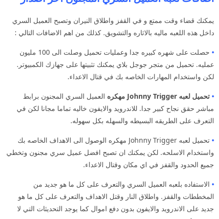
يمكنك قضاء وقت ممتع و في القفز واطلاق النيران وتصبح العميل السري
داخل هذه اللعبه ماليه بالاثاره والتشويق. كذلك من اهم الاضافات التالي :
•
حصلت على شهره كبيره جدا وعمليات تحميل وصلت الى 100 مليون
عمليه. تحميل من متجر جوجل بلاي يمكنك تثبيتها على جهازك الكمبيوتر.
لكن واستخدام المهارات الخاصه بك في قتال الاعداء.
•
تحميل لعبه Johnny Trigger مهكره
العميل السري المجنون برابط
مباشر حقق نجاح كبير جدا. للاندرويد والايفون خاليه تماما مجانا لكن في
التعرف على الطريقه البسيطه والسهله بكل سهوله.
•
تحميل لعبه Johnny Trigger مهكره الوصول الى الاهداف الخاصه بك
واستخدام الاسلحه. لكن يمكنك ان تصبح افضل عميل سري مجنون وتخطي
جميع الحدود والقفز في اي مكان وقتال الاعداء.
•
الاستفاده بلعبه العميل السري والتعرف على كل ما هو جديد من
المخططات والقفز. واطلاق النار وقتل الاهداف والتعرف على كل ما هو
جديد على الاندرويد والايفون بدون دفع اموال كما يوجد التحديثات التي لا