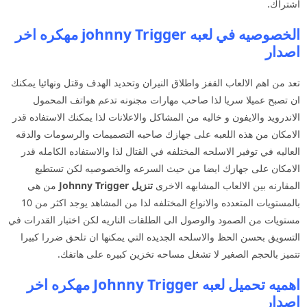
اشتراك.
الخصوصيه في لعبه johnny Trigger مهكره اخر
اصدار
تعد من اهم الالعاب القفز واطلاق النيران وتحديد الهدف وقتل ونهائيا يمكنك
ان تصبح عميلا سريا لذا صاحب مهارات مجنونه تدعم هواتف المحمول
الاندرويد والايفون و خاليه من المشاكل والاعلانات لذا يمكنك الاستفاده قدر
الامكان من هذه اللعبه على جهازك صاحبه التصميمات والرسومات والدقه
العاليه في توفير الاسلحه المختلفه في القتال لذا والاستفاده الكامله قدر
الامكان على جهازك ايضا من حيث السرعه والخصوصيه لكن تستطيع
المقارنه بين الالعاب المشابهه الاخرى
تنزيل Johnny Trigger
من هي
بالمستويات المتعدده والانواع المختلفه لذا من المشاهد يوجد اكثر من 10
مستويات من الصمود والوصول الى الطلقات الناريه لكن اختبار القدرات في
التسويق بحسن الحظ والاسلحه الجديده التي يمكنها ان تلحق ضررا كبيرا
تتميز بالحجم الصغير لا تشغل مساحه تخزين كبيره على هاتفك.
اهميه تحميل لعبه Johnny Trigger مهكره اخر
اصدار