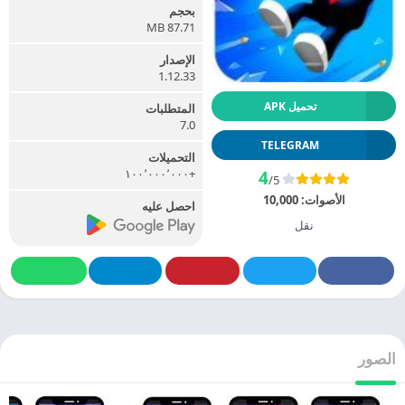
بحجم
87.71 MB
الإصدار
1.12.33
تحميل APK
المتطلبات
7.0
TELEGRAM
التحميلات
+١٠٠٬٠٠٠٬٠٠٠
4
/5
الأصوات:
10,000
احصل عليه
نقل
الصور