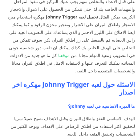
على قتال الاعداء والتخلص منهم يجب عليك التركيز في تنفيذ المراحل
والمهمات الخاصه بك لذا حتى تتمكن من الحصول على الاموال والاحجار
الكريمه يمكن القتال
تحميل لعبه Johnny Trigger مهكره
استخدام ميزه
الانفجار واطلاق النيران على الاشرار وتفجير مخزن الوقود و كما يمكنك
ايضا الاطلاع على الليزر الاحمر و الذي يساعدك على التصويب الجيد على
راس العصابه قم بالضغط على زر اطلاق النيران لكن سوف تتمكن من
التخلص على الهدف الخاص بك كذلك يمكنك ان تلعب دور شخصيه جوني
في التصويب وتنفيذ المهام مجانا من
موقعنا
كل ما هو جديد من الادوات
المجانيه يمكنك التعرف عليها والاستفاده الامثل في اطلاق النيران مجانا
والشخصيات المتعدده داخل اللعبه.
الاسئله حول لعبه Johnny Trigger مهكره اخر
اصدار
ما الميزه الاساسيه في لعبه Johnny؟
الهدف الاساسي القفز واطلاق النيران وقتل الاهداف تصبح عميلا سريا
لتحقيق اكثر استفاده من اطلاق الرصاص على الاهداف ويوجد الكثير من
الشخصيات وتحقيق المتعه داخل اللعبه.