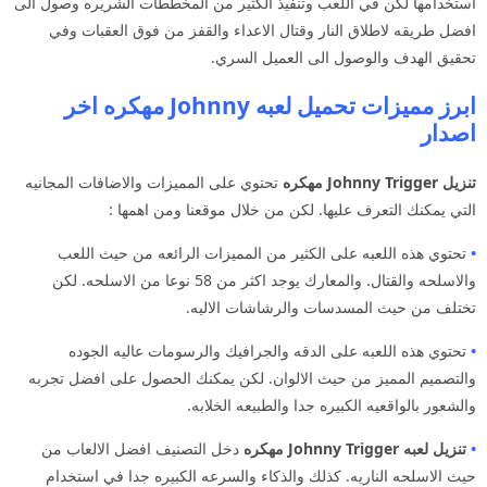
استخدامها لكن في اللعب وتنفيذ الكثير من المخططات الشريره وصول الى
افضل طريقه لاطلاق النار وقتال الاعداء والقفز من فوق العقبات وفي
تحقيق الهدف والوصول الى العميل السري.
ابرز مميزات تحميل لعبه Johnny مهكره اخر
اصدار
تنزيل Johnny Trigger مهكره
تحتوي على المميزات والاضافات المجانيه
التي يمكنك التعرف عليها. لكن من خلال موقعنا ومن اهمها :
•
تحتوي هذه اللعبه على الكثير من المميزات الرائعه من حيث اللعب
والاسلحه والقتال. والمعارك يوجد اكثر من 58 نوعا من الاسلحه. لكن
تختلف من حيث المسدسات والرشاشات الاليه.
•
تحتوي هذه اللعبه على الدقه والجرافيك والرسومات عاليه الجوده
والتصميم المميز من حيث الالوان. لكن يمكنك الحصول على افضل تجربه
والشعور بالواقعيه الكبيره جدا والطبيعه الخلابه.
•
تنزيل لعبه Johnny Trigger
مهكره
دخل التصنيف افضل الالعاب من
حيث الاسلحه الناريه. كذلك والذكاء والسرعه الكبيره جدا في استخدام