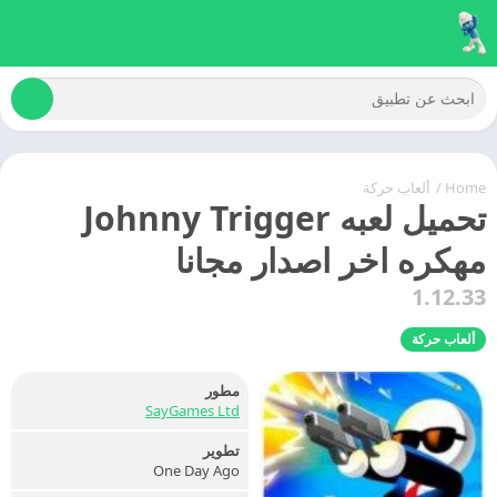
Home
/
ألعاب حركة
تحميل لعبه Johnny Trigger
مهكره اخر اصدار مجانا
1.12.33
ألعاب حركة
مطور
SayGames Ltd
تطوير
One Day Ago