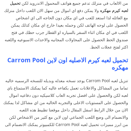
من الالعاب في منزلك تدعم جميع هواتف المحمول الاندرويد لكن
تحميل
لعبه كيرم مهكره
ولا يمكن دفع اي اموال من سهل الان اللعب داخل منزلك
مع العائله لذا استعد للعب في اي مكان دون الحاجه الى اي اشخاص
الحصول على لوحه الهاتف لكن وحمله بعيدا خارج اي مكان كذلك يمكن
اللعب في اي مكان اثناء السفر بالسياره او القطار جرب حظك في فتح
صندوق الحظ الحصول على المحاولات المجانيه والاحداث الاسبوعيه واللعبه
اكثر لفتح عجلات الحظ.
تحميل لعبه كيرم الاصليه اون لاين Carrom Pool
مهكره
تنزيل لعبه Carrom Pool يوجد نسخه معدله وبديله للنسخه الرسميه خاليه
تماما من المشاكل والاعلانات تعمل بكفاءه عاليه كما يمكنك الاستمتاع باي
لعبه لكن والحصول على افضل تجربه العاب كلاسيكيه دون دفاعيه اموال
والحصول على المستويات الاعلى والتجربه الخاليه من اي مشاكل لذا يمكنك
الان من خلال الرابط اسفل المقال داخل موقعنا تظبيط هذه اللعبه
والانضمام الى وضع اللعب الجماعي اون لاين مع كثير من الاشخاص لكن
من ابرز مميزات تحميل لعبه Carrom Pool للكمبيوتر يمكنك الانضمام الى