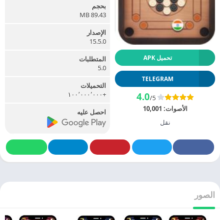
بحجم
89.43 MB
الإصدار
15.5.0
تحميل APK
المتطلبات
5.0
TELEGRAM
التحميلات
+١٠٠٬٠٠٠٬٠٠٠
4.0
/5
الأصوات:
10,001
احصل عليه
نقل
الصور