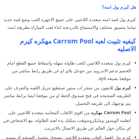
هل كيرم بول امنه؟
كيرم بول لعبه امنه متعدده اللاعبين على جميع الاجهزه العب وضع لعبه جديد
تماما بتنسيق مختلف والاستمتاع بالدردشه اثناء لعب المباراه بطريقه امنه.
كيفيه تثبيت لعبه Carrom Pool مهكره كيرم
الاصليه
كيرم بول متعدده اللاعبين للعب طاوله سهله واسقاط جميع القطع امام
الخصم تدعم الاندرويد من جوجل بلاي او عن طريق رابط مباشر من
موقعنا بصيغه apk.
كيرم بول
للايفون من متجر اب ستور تستطيع تنزيل اللعبه والتعرف على
الطريقه الصحيحه في فتح صندوق الحظ او من موقعنا ايضا برابط مباشر
يتم توجيهك الى طريقه التحميل.
Carrom Pool مهكره
من اقوى الالعاب المجانيه متعدده اللاعبين على
انظمه الويندوز ومايكروسوفت يمكنك بدء لعبه الطاوله. مع الاشخاص في
اي مكان حول العالم عن طريق الاتصال بالانترنت.
كيرم بول افضل العاب متعدده اللاعبين ننصحك بتحميل النسخه الرسميه