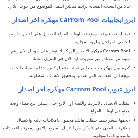
بدلا من النسخه المعدله برابط مباشر اسفل الموضوع من جوجل بلاي.
ابرز ايجابيات Carrom Pool مهكره اخر اصدار
تمنحك قضاء وقت ممتع فيه اوقات الفراغ الحصول على افضل طريقه
لتخطى المراحل بطريقه مجانيه.
Carrom Pool مهكره
الاصدار المهكر لا يتوفر على جوجل بلاي ويتم
تثبيته من مصادر غير معروفه ابدا الان في التنزيل مجانا.
كيرم بول مهكره وصلت الى عمليه تحميل كبيره جدا وتقييمات ايجابيه
نتيجه الى الخدمات التي تقدمها وتحقيق الاهداف المطلوبه.
ابرز عيوب Carrom Pool مهكره اخر اصدار
تتطلب الاتصال بالانترنت واللعبه اون لاين حتى تتمكن من قضاء وقت
ممتع في اوقات الفراغ.
حجمها صغير نسبيا تتطلب هاتف محمول بامكانيات عاليه والاتصال
بالانترنت القوي حتى تتمكن من التنزيل السريع والامن ومعرفه التحديثات
والتصميمات المجانيه.