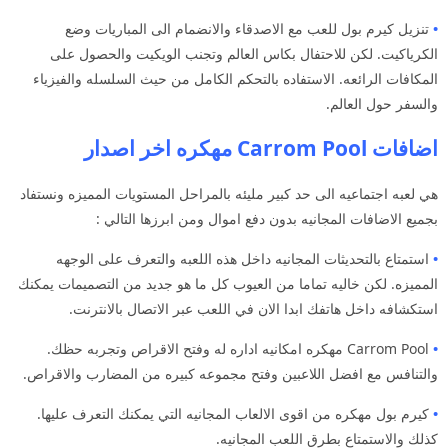
•
تنزيل كيرم بول للعب مع الاصدقاء والانضمام الى المباريات وضع
الكرياكيت. لكن للاحتفال بكاس العالم وتجنب الويكيت والحصول على
المكافات الرائعه. الاستفاده بالتحكم الكامل من حيث السلسله والفيزياء
والسفر حول العالم.
اضافات Carrom Pool مهكره اخر اصدار
هي لعبه اجتماعيه الى حد كبير مليئه بالمراحل المستويات المميزه ونستفاد
بجميع الاضافات المجانيه بدون دفع اموال ومن ابرزها التالي :
•
استمتاع بالتحديثات المجانيه داخل هذه اللعبه والتعرف على الوجهه
المميزه. لكن خاليه تماما من العيوب كل ما هو جديد من التصميمات يمكنك
استكشافه داخل هاتفك ابدا الان في اللعب عبر الاتصال بالانترنت.
•
Carrom Pool مهكره امكانيه اداره له وفتح الاقراص وتجربه حظك.
والتنافس مع افضل اللاعبين وفتح مجموعه كبيره من المضارب والاقراص.
•
كيرم بول مهكره من اقوى الالعاب المجانيه التي يمكنك التعرف عليها.
كذلك والاستمتاع بطرق اللعب المجانيه.