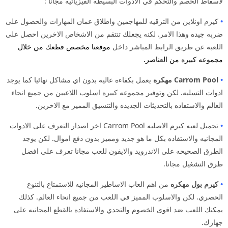
لاسقاط الخصم والتحكم في الادوات البسيطه الفيزيائيه مجانا :
•
كيرم اونلاين من الترقيه للمهاجمين واطلاق عمان المهارات والحصول على
ضربه جيده وهذا الامر. لكنه يجعلك تنتقم من الاشخاص الاخرين احصل على
اللعبه عن طريق الرابط المباشر داخل
موقعنا مخصص قطعك من خلال
مجموعه كبيره من العناصر.
•
Carrom Pool مهكره
يعمل بكفاءه عاليه بدون اي مشاكل نهائيا كما يوجد
ادوات التسليه. لكن وتوفير مجموعه كبيره اسلوب اللاعبين من جميع انحاء
العالم والاستفاده بالتحديثات الجديده والتنسيق المميز مع الاخرين.
•
تحميل لعبه كيرم الاصليه Carrom Pool اخر اصدار التعرف على الادوات
المجانيه والاستفاده بكل ما هو جديد ومميز بدون دفع اموال. لكن يوجد
الطرق الصحيحه على الاندرويد والايفون للعب مجانا تعرف على افضل
طرق التشغيل مجانا.
•
كيرم بول
مهكره
من اهم العاب الاساطير المجانيه للاستمتاع بالتنوع
الحصري. لكن والاسلوب المميز في اللعب من جميع انحاء العالم. كذلك
يمكنك اللعب ضد اقوى الخصوم والتحدي والاستفاده بالقطع المجانيه على
جهازك.