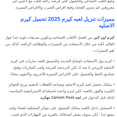
وضع اللعب الجماعي والحصول على فرصه رائعه للعب مع لاعبين غير
معروفين قم بتدوير العجله وفتح اقراص الضرب والاقراص المميزه.
مميزات تنزيل لعبه كيرم 2025 تحميل كيرم
الاصليه
كيرم اون لاين
من افضل الالعاب الجماعيه وتكوين صديقات قويه جدا حول
العالم. لكنه من خلال الاستفاده من المميزات والوظائف الرائعه. كذلك من
اهم المميزات :
•
كيرم بول الاستفاده باوضاع الجديده والتنسيق للعبه مباريات في كيرم
الاصليه الزوجي 2 ضد 2. لكن الدردشه المرئيه ولعب المباريات وفتح
صناديق الحظ والحصول على الاقراض المميزه للاندرويد والايفون مجانا.
•
يمكنك تحميل لعبه كيرم الاصليه وصناعه اللقطات الذهبيه وربح الجوائز
الكبيره والفوز باللعبه. لكن لمره واحده باستخدام الاستراتيجيه المناسبه.
كذلك قبل الدخول في
لعبه Carrom Pool مهكره.
•
التسجيل داخل اللعبه يمكنك الحصول على جوائز المختلفه لقضاء وقت
ممتع جدا . لكن سوف يشعر اصدقائك بالغيره من المهارات الذي قمت