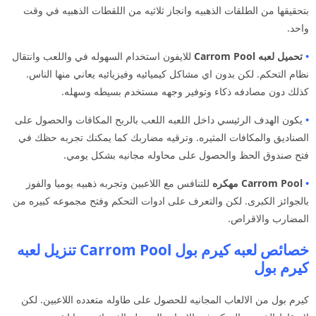
بتحقيقها من الطلقات الذهبيه وانجاز ثلاثيه من اللقطات الذهبيه في وقت
واحد.
•
تحميل لعبه Carrom Pool
للايفون استخدام السهوله في واللعب وانتقال
نظام التحكم. لكن بدون اي مشاكل كيميائيه وفيزيائيه يعاني منها الناس.
كذلك دون مصادفه ذكاء وتوفير وجهه مستخدم بسيطه وسهله.
•
يكون الهدف الرئيسي داخل اللعبه اللعب بالربح المكافات والحصول على
الصناديق والمكافات المثيره. وترقيه مضاربك كما يمكنك تجربه حظك في
فتح صندوق الحظ والحصول على محاوله مجانيه بشكل يومي.
•
Carrom Pool مهكره
للتنافس مع اللاعبين وتجربه ذهبيه يوميا والفوز
بالجوائز الكبرى. لكن والتعرف على ادوات التحكم وفتح مجموعه كبيره من
المضارب والاقراص.
خصائص لعبه كيرم بول Carrom Pool تنزيل لعبه
كيرم بول
كيرم بول من الالعاب المجانيه للحصول على طاوله متعدده اللاعبين. لكن