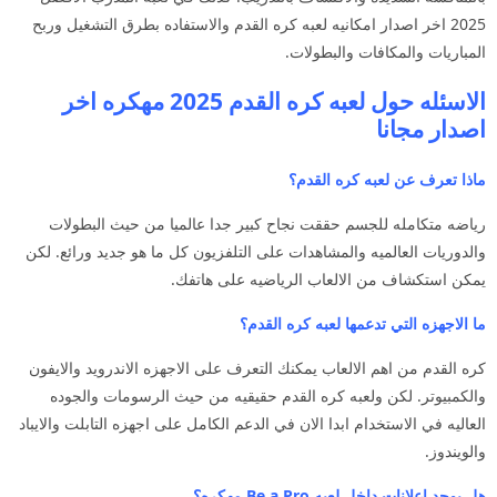
2025 اخر اصدار امكانيه لعبه كره القدم والاستفاده بطرق التشغيل وربح
المباريات والمكافات والبطولات.
الاسئله حول لعبه كره القدم 2025 مهكره اخر
اصدار مجانا
ماذا تعرف عن لعبه كره القدم؟
رياضه متكامله للجسم حققت نجاح كبير جدا عالميا من حيث البطولات
والدوريات العالميه والمشاهدات على التلفزيون كل ما هو جديد ورائع. لكن
يمكن استكشاف من الالعاب الرياضيه على هاتفك.
ما الاجهزه التي تدعمها لعبه كره القدم؟
كره القدم من اهم الالعاب يمكنك التعرف على الاجهزه الاندرويد والايفون
والكمبيوتر. لكن ولعبه كره القدم حقيقيه من حيث الرسومات والجوده
العاليه في الاستخدام ابدا الان في الدعم الكامل على اجهزه التابلت والايباد
والويندوز.
هل يوجد اعلانات داخل لعبه Be a Pro مهكره؟