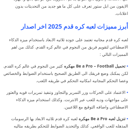
الايفون من ابل ستور تعرف على كل ما هو جديد من التحديثات بدون
اعلانات.
أبرز مميزات لعبه كره قدم 2025 اخر اصدار
لعبه كره قدم مجانيه تعتمد على جوده ثلاثيه الابعاد باستخدام ميزه الذكاء
الاصطناعي لتقويم فريق من النجوم في عالم كره القدم. كذلك من اهم
المميزات التالي :
•
تحميل Be a Pro – Football مهكره
كثير من النجوم في عالم كره القدم.
لكن يمكنك وضع فريقك الى الطريق الصحيح باستخدام الضوابط والخصائص
وعصا التحكم المجانيه امكانيه التحكم في طريقه اللعب.
•
الاعتماد على الحركات وزر التمرير والتجاوز وتنفيذ تمريرات قويه والعثور
على مواجهات وديه للعب عبر الانترنت. وكذلك استخدام ميزه الذكاء
الاصطناعي واضافه التوقيع مع اللاعبين.
•
تنزيل لعبه Be a Pro مهكره
لعبه كره قدم ثلاثيه الابعاد بها الرسومات
المذهله للعب الواقعي. كذلك والتحديد الضوابط للتحكم بطريقه مثاليه