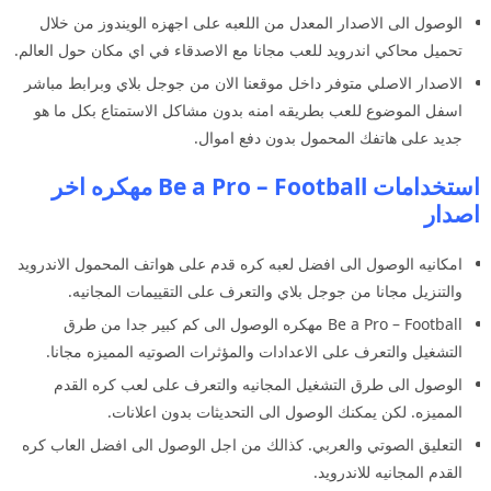
الوصول الى الاصدار المعدل من اللعبه على اجهزه الويندوز من خلال
تحميل محاكي اندرويد للعب مجانا مع الاصدقاء في اي مكان حول العالم.
الاصدار الاصلي متوفر داخل موقعنا الان من جوجل بلاي وبرابط مباشر
اسفل الموضوع للعب بطريقه امنه بدون مشاكل الاستمتاع بكل ما هو
جديد على هاتفك المحمول بدون دفع اموال.
استخدامات Be a Pro – Football مهكره اخر
اصدار
امكانيه الوصول الى افضل لعبه كره قدم على هواتف المحمول الاندرويد
والتنزيل مجانا من جوجل بلاي والتعرف على التقييمات المجانيه.
Be a Pro – Football مهكره الوصول الى كم كبير جدا من طرق
التشغيل والتعرف على الاعدادات والمؤثرات الصوتيه المميزه مجانا.
الوصول الى طرق التشغيل المجانيه والتعرف على لعب كره القدم
المميزه. لكن يمكنك الوصول الى التحديثات بدون اعلانات.
التعليق الصوتي والعربي. كذالك من اجل الوصول الى افضل العاب كره
القدم المجانيه للاندرويد.