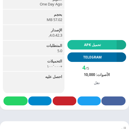
One Day Ago
بحجم
57.02 MB
الإصدار
4.0.42.3,
تحميل APK
المتطلبات
5.0
TELEGRAM
التحميلات
+١٠٠٬٠٠٠
4
/5
الأصوات:
10,000
احصل عليه
نقل
الصور