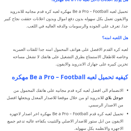
تحميل لعبه Be a Pro – Football مهكره لعبه كره قدم مجانيه للاندرويد
والايفون تعمل بكل سهوله بدون دفع اموال وبدون اعلانات حققت نجاح كبير
جدا. تعرف على الجوده والرسومات والدقه العاليه في اللعب.
هل اللعبه امنه؟
لعبه كره القدم الافضل على هواتف المحمول امنه جدا للفئات العمريه
وخاصه للاطفال الاستمتاع بطرق التشغيل على هاتفك لا تشغل مساحه
تخزين كبيره على جهازك الاندرويد والايفون.
كيفيه تحميل لعبه Be a Pro – Football مهكره
الانضمام الى افضل لعبه كره قدم مجانيه على هاتفك المحمول من
جوجل بلاي
للاندرويد او من خلال موقعنا للاصدار المعدل ويجعلها افضل
من الاصدار الرسمي.
تحميل لعبه كره قدم Be a Pro – Football مهكره اخر اصدار لاجهزه
الايفون من ابل ستور للاصدار الاصلي والتثبيت بكفاءه عاليه تدعم جميع
الاجهزه والانظمه بكل سهوله.