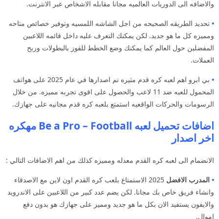
والاضافه الى الدوريات العالميه مجانا مقابله الاشخاص عبر الانترنت.
•
تحديد الطريقه الصحيحه من اجل الشاشه اللمسيه وتوفير خصائص متاحه
ومميزه كل ما هو جديد. لكن يمكنك التعرف عليه داخل قائمه اللاعبين
المفضلين حول العالم كما يمكنك وضع الخطط للفوز بالبطولات وربح
العملات.
•
بي ابرو اهم لعبه كره قدم مثيره تم اصدارها في عام 2025 على هواتف
المحمول للعبه ضد 11 لاعب والحصول على اقوى تجربه مميزه. من خلال
الرسومات والحركات الواقعيه استمتع بلعبه كره قدم مجانيه على جهازك.
اضافات تحميل لعبه Be a Pro – Football مهكره
اخر اصدار
الانضمام الى لعبه كره القدم معدله ومميزه كذلك من اهم الاضافات التالي :
•
المدرب الافضل
2025 الاستمتاع بلعب كره القدم اون لاين مع الاصدقاء
وانشاء فريق خاص بك مجانا. لكن يضم عدد كبير من اللاعبين على الاندرويد
والايفون يستفيد الان بكل ما هو جديد ومميز على جهازك هو بدون دفع
اموال.