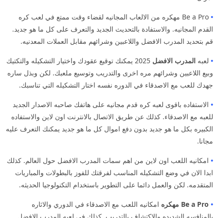
•
Be a Pro مهكره من الالعاب المجانيه لقضاء وقت ممتع في لعب كره
القدم المجانيه. والاستفادة بالتحديث الجديد والتعرف على كل ما هو جديد.
قم بتحديد المدرب الافضل واللاعبين وشرائهم مقابل العملات المعدنيه.
•
لعبه
المدرب الافضل
2025 يمكنك توقيع عقودك واختيار التشكيله والتكتيك
وبيع اللاعبين وشرائهم مره اخرى والتدريب وتوسيع ملعبك. لكن وبذل ساره
جهدك للعب مع الاصدقاء في الدوره نفسه اختار التشكيله التي تناسبك.
•
الاستفاده باقوى لعبه كره قدم مجانيه على هاتفك صاحبه الاصدار الجديد
للعبه مع الاصدقاء. كذلك عن طريق الاتصال بالانترنت اون لاين والاستفاده
الكبيره بكل ما هو جديد بدون دفع اموال كل ما هو جديد يمكنك التعرف عليه
مجانا.
•
امكانيه اللعب اون لاين من اهم سمات المدرب الافضل حول العالم. كذلك
ابدا الان في وضع التشكيله المناسب لفرقتك للفوز بالبطولات والمباريات
المتقدمه. لكن والعمل دائما على التطوير باستخدام التكنولوجيا الحديثه.
•
Be a Pro مهكره
امكانيه اللعب مع الاصدقاء في الدوري والاثاره
بالمنافسه الشديده والاكتشاف بالتدريب. كذلك في لعبه المدرب الافضل