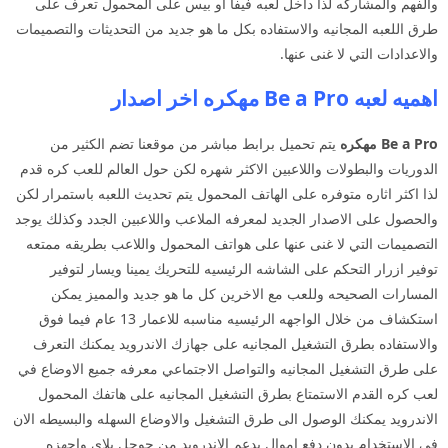
والفهم والمشاركه لذا داخل لعبه فيفا او بيس على المحمول تعرف على
طرق اللعبه المجانيه والاستفاده بكل ما هو جديد من التحديثات والتصميمات
والاعدادات التي لا غنى عنها.
اهميه لعبه Be a Pro مهكره اخر اصدار
Be a Pro
مهكره
يتم تحميل برابط مباشر من موقعنا تضم الكثير من
الدوريات والبطولات واللاعبين الاكثر شهره لكن حول العالم للعب كره قدم
لذا اكثر اثاره متوفره على الهاتف المحمول يتم تحديث اللعبه باستمرار لكن
والحصول على الاصدار الجديد لمعرفه الملاعب واللاعبين الجدد وكذلك يوجد
التصميمات التي لا غنى عنها على هواتف المحمول واللاعب بطريقه ممتعه
توفير ازرار التحكم على الشاشه الرئيسيه للتحريك يمينا ويسار لتوفير
المسارات الصحيحه وللعب مع الاخرين كل ما هو جديد والمميز يمكن
استكشاف من خلال الواجهه الرئيسيه مناسبه للاعمار 13 عام فيما فوق
والاستفاده بطرق التشغيل المجانيه على جهازك الاندرويد يمكنك التعرف
على طرق التشغيل المجانيه والتواصل الاجتماعي معرفه جميع الاوضاع في
لعب كره القدم الاستمتاع بطرق التشغيل المجانيه على هاتفك المحمول
الاندرويد يمكنك الوصول الى طرق التشغيل والاوضاع السهله والبسيطه الان
في الاستخدام بدون دفع اموال يدعم الاندرويد من جوجل بلاي واجهزه