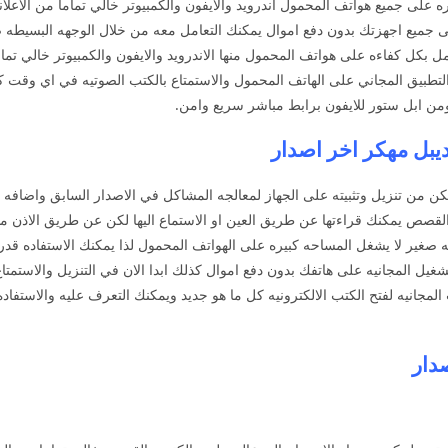
يه المتوفره على جميع هواتف المحمول اندرويد والايفون والكمبيوتر خالي تماما من 
لى جميع اجهزتك بدون دفع اموال يمكنك التعامل معه من خلال الوجهه البسيطه ص
مل بكل كفاءه على هواتف المحمول منها الاندرويد والايفون والكمبيوتر خالي تم
 التطبيق المجاني على الهاتف المحمول والاستمتاع بالكتب الصوتيه في اي وقت 
ومن ابل ستور للايفون برابط مباشر سريع وامن.
 من تنزيل وتثبيته على الجهاز لمعالجه المشاكل في الاصدار السابق واضافه ا
والقصص يمكنك قراءتها عن طريق العين او الاستماع اليها لكن عن طريق الاذن م
يل المجانيه على هاتفك بدون دفع اموال كذلك ابدا الان في التنزيل والاستمتاع 
لمجانيه لفتح الكتب الالكترونيه كل ما هو جديد ويمكنك التعرف عليه والاستفا