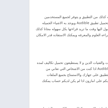
كذلك من التطبيق و يتوفر لجميع المستخدمين
القراءه والاستماع الى الكتب بطريقه بسيطه و سهله و الاستماع ايضا الى البودكاست كذلك تم تطوير التطبيق بواسطه شبكه امازون تحميل تطبيق Audible ويوجد به الاشياء الجميله
 اليها وقت ما تريد قراءتها بكل سهوله مجانا كذلك
اءه العلوم والمعرفه ويمكنك الاستفاده قدر الامكان
عات والفتيات الذين و لا يستطيعون تحميل تكاليف لمده
شهر حيث يمكنك مساعده جميعها على الاشخاص في الاصدار المميز والاستمتاع لكن في جميع المميزات المجانيه مدى الحياه تنزيل Audible اذا كنت من الاشخاص التي تعاني من
تطبيق على جهازك والاستمتاع بجميع الملفات
بكم على امازون اذا لم يكن لديكم حساب يمكنك