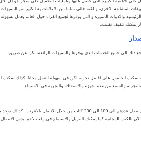
ا يدل على الاهميه الكبيره التي حصل عليها وعمليات التحميل على متجر جوجل بلاي 
يقات المشابهه الاخرى. و لكنه خالي تماما من الاعلانات به الكثير من المميزات 
في الوجهه الرئيسيه والادوات المميزه و التي يوفرها لجميع القراء حول العالم يعمل بسه
از يمكنك تثقيف نفسك.
طه وسهله يمكنك الحصول على افضل تجربه لكن في سهوله التنقل مجانا. كذلك يمكنك ا
والتجربه والسمع من عده اجهزه والاستفاقه والتجربه في الاستماع.
تنزيل Audible سوف تستمتع بالكثير من الكتب والذي يصل عددهم الى 100 الى 200 كتاب من
لان بالكتب المجانيه كما يمكنك التنزيل والاستماع في وقت لاحق بدون الاتصال ب