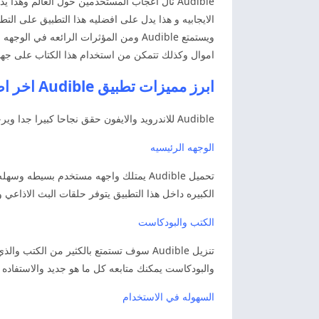
Audible نال اعجاب المستخدمين حول العالم وهذ
الايجابيه و هذا يدل على افضليه هذا التطبيق على التطب
ويستمتع Audible ومن المؤثرات الرائعه 
اموال وكذلك تتمكن من استخدام هذا الكتاب على جه
ابرز مميزات تطبيق Audible اخر اصدار
Audible للاندرويد والايفون حقق نجاحا كبيرا جدا ويرجع ذلك الى جميع الخدمات الذي يوفرها والمميزات الرائعه. لكن عن طريق:
الوجهه الرئيسيه
تحميل Audible يمتلك واجهه مستخدم بسي
الكبيره داخل هذا التطبيق يتوفر حلقات البث الاذاعي 
الكتب والبودكاست
والبودكاست يمكنك متابعه كل ما هو جديد والاستفاده ا
السهوله في الاستخدام