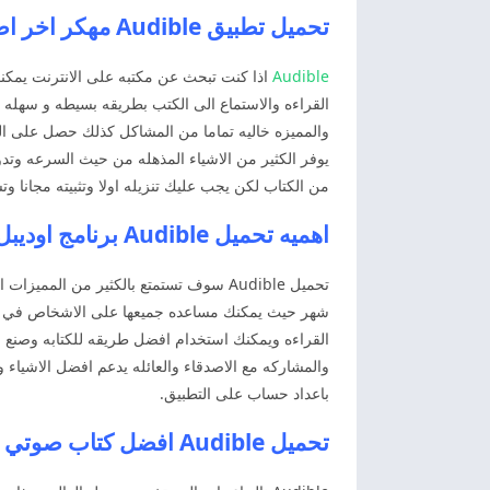
تحميل تطبيق Audible مهكر اخر اصدار
Audible
اذا كنت تبحث عن مكتبه على الانترنت يمك
والمميزه خاليه تماما من المشاكل كذلك حصل على الك
يوفر الكثير من الاشياء المذهله من حيث السرعه وتدوي
من الكتاب لكن يجب عليك تنزيله اولا وتثبيته مجانا و
اهميه تحميل Audible برنامج اوديبل اخر اصدار
تحميل Audible سوف تستمتع بالكثير من 
القراءه ويمكنك استخدام افضل طريقه للكتابه وصنع ال
والمشاركه مع الاصدقاء والعائله يدعم افضل الاشيا
باعداد حساب على التطبيق.
تحميل Audible افضل كتاب صوتي