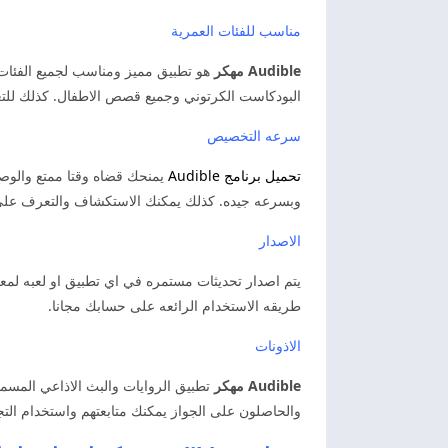
مناسب للفئات العمرية
Audible مهكر
هو تطبيق مميز ومناسب لجميع الفئات 
البودكاست الكرتوني وجميع قصص الاطفال. كذلك للتعر
سرعه التخصيص
تحميل برنامج Audible
يمنحك قضاه وقتا ممتع والوصو
وبسرعه جيده. كذلك يمكنك الاستكشاف والتعرف على 
الاصدار
يتم اصدار تحديثات مستمره في اي تطبيق او لعبه لمع
طريقه الاستخدام الرائعه على حسابك مجانا.
الاذونات
Audible مهكر
تطبيق الروايات والبث الاذاعي المسمو
والحاصلون على الجواز يمكنك متابعتهم واستخدام التجربه ال