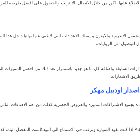
 الاطلاع عليها. لكن من خلال الاتصال بالانترنت والحصول على افضل طريقه للقرا
 هواتف المحمول الاندرويد والايفون و يمتلك الاعدادات التي لا غنى عنها نهائيا داخل 
ال للوصول الى الروايات.
ارات السابقه واضافه كل ما هو جديد باستمرار تعد ذلك من افضل المميزات التي
ريق الاشعارات.
اده بجميع الاشتراكات المميزه والعروض الحصريه كذلك من اهم الاضافات التالي 
يمكنك الاستماع بصوت مميز في تحميل تطبيق Audible اذا كنت تقود السياره وترغب في الاستماع الى البودكا