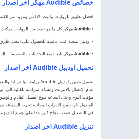
خصائص Audible مهكر اخر اصدار اوديبل مهكر
افضل تطبيق للروايات والبث الاذاعي ومزيد من الكتب 
•
Audible مهكر
كل ما هو جديد من الروايات يمكنك التعرف عليها
•
اوديبل منصه كتب عالميه للحصول على افضل طرق التشغ
•
Audible مهكر
تابع جميع التحديثات والتصميمات المجا
تحميل اوديبل Audible اخر اصدار
تحميل تطبيق اوديبل udible
عدم الاتصال بالانترنت وانشاء المزامنه تلقائيه الى 
مؤقت النوم وحتى الساعه بلوغ الفصل القادم والوصول
الوصول الى جميع الادوات المجانيه تجربه السماعه من
في التشغيل حققت نجاح كبير جدا على جميع الاجهزه.
تنزيل Audible اخر اصدار