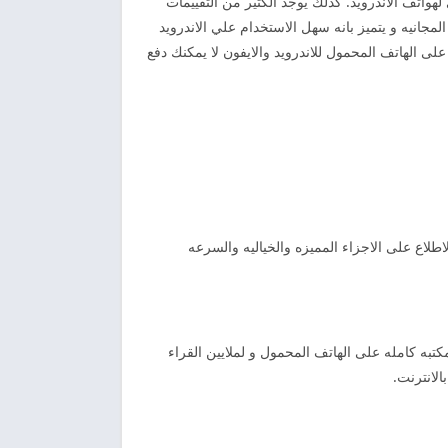
لهواتف الاندرويد. كذلك يوجد الكثير من التقييمات
المجانيه و يتميز بانه سهل الاستخدام علي الاندرويد
وله على الهاتف المحمول للاندرويد والايفون لا يمكنك دفع
لاطلاع على الاجزاء المميزه والخياليه والسرعه
 خلال الاتصال بالانترنت. كذالك يوجد مكتبه كامله على الهاتف المحمول و لملايين القراء
الانترنت.