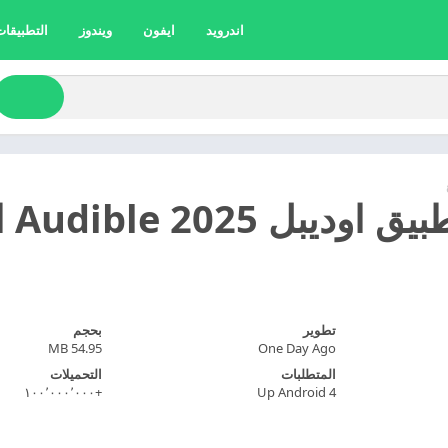
اندرويد
ايفون
ويندوز
التطبيقات 
202 Audible اخر اصدار مجانا
تطوير
بحجم
54.95 MB
One Day Ago
المتطلبات
التحميلات
+١٠٠٬٠٠٠٬٠٠٠
Up Android 4