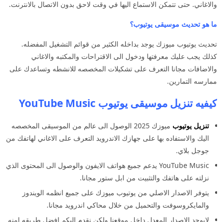
والاغاني. حتى تتمكن الاستماع اليها في وقت لاحق بدون الاتصال بالانترنت.
ما هو تحديث موسيقى يوتيوب؟
تحديث يوتيوب ميوزك يوجد بداخله الكثير من قوائم التشغيل المفضله.
كذلك يجب عليك معرفتها ودخول الى الاقتراحات والمكتبه والاغاني
والاضافات مجانا التعرف على تشكيلات المخصصه للانشطه وتساعدك على
ممارسه التمارين.
كيفيه تنزيل موسيقى يوتيوب YouTube Music
تنزيل
يوتيوب
ميوزك 2025 الوصول الى عالم من الموسيقى المخصصه
اليك والاستفاده بها على جهازك الاندرويد التعرف على الاغاني لهاتفك من
جوجل بلاي.
YouTube Music يدعم جميع هواتف الايفون والوصول الى المحتوى الذي
نزلته على هاتفك والتثبيت من ابل ستور مجانا.
يتوفر الاصدار الاصلي من يوتيوب ميوزك على جميع انظمه الويندوز
والمايكروسوفت والتحميل من خلال محاكي اندرويد مجانا.
لايوجد الاصدار المعدل داخل موقعنا ولكن نقدم اليكم افضل طريقه امنه