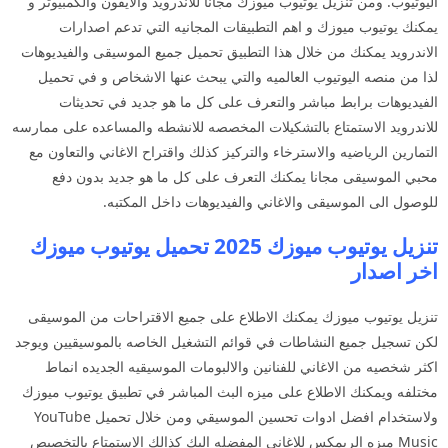
اليوتيوب. ومن تنزيل يوتيوب ميوزك مجانا للاندرويد والايفون والكمبيوتر و
يمكنك يوتيوب ميوزك و اهم التطبيقات المجانيه التي تدعم اصدارات
الاندرويد يمكنك من خلال هذا التطبيق تحميل جميع الموسيقى والفيديوهات
لذا من منصه اليوتيوب العالميه والتي يبحث عنها الاشخاص و في تحميل
الفيديوهات برابط مباشر والتعرف على كل ما هو جديد في تحديثات
للاندرويد الاستمتاع بالتشكيلات المخصصه للانشطه والمساعده على ممارسه
التمارين الرياضيه والاسترخاء والتركيز كذلك واقتراح الاغاني والتعاون مع
محبي الموسيقى مجانا يمكنك التعرف على كل ما هو جديد بدون دفع
للوصول الى الموسيقى والاغاني والفيديوهات داخل المكتبه.
تنزيل يوتيوب ميوزك 2025 تحميل يوتيوب ميوزك
اخر اصدار
تنزيل يوتيوب ميوزك يمكنك الاطلاع على جميع الاقتراحات من الموسيقى
لكن تسجيل جميع النشاطات في قوائم التشغيل الخاصه بالموسيقيين ويوجد
اكثر شخصيه من الاغاني للفنانين والالبومات الموسيقيه الجديده انماط
مختلفه ويمكنك الاطلاع على ميزه البث المباشر في تطبيق يوتيوب ميوزك
ولاستخدام افضل ادوات تحسين الموسيقي ومن خلال تحميل YouTube
Music ميزه الريمكس للاغاني المفضله اليك كذالك الاستمتاع بالتخصيص