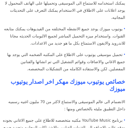
يمكنك استخدامه للاستماع الى الموسيقى وتحميلها على الهاتف المحمول لا
يوجد اعلانات على الاطلاق في الاستخدام يمكنك التعرف على التحديثات
المجانيه.
•
يوتيوب ميوزك يوجد جميع الانشطه المختلفه من الفيديوهات يمكنك متابعه
القنوات. واستخدام ميزه التحميل المباشر لجميع الالبومات الحديثه مجانا
للاندرويد والايفون الاستمتاع بكل ما هو جديد من الاعدادات.
•
تحميل موسيقى يوتيوب على الاطلاع على المكتبه الضخمه التي يوجد بها
جميع الاغاني والاضافات وقوائم التشغيل التي تم انشائها والفنانين
المفضلين. لكن والاستفاده الكامله من التشكيلات المخصصه.
خصائص يوتيوب ميوزك مهكر اخر اصدار يوتيوب
ميوزك
الانضمام الى عالم الموسيقى والاستماع لاكثر من 70 مليون اغنيه رسميه
داخل التطبيق مليئه بالخصائص ومنها :
•
برنامج YouTube Music مكتبه متخصصه للاطلاع على جميع الاغاني بجوده
ودقه عاليه بالاضافه الى القنوات الفنانين والاشتراكات المجانيه وتحديد جميع