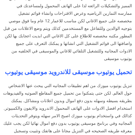
المميز والتشكيلات الرائعه لذا على الهاتف المحمول ولمساعدتك في
ممارسه التمارين الرياضيه وعرض الاقتراحات وانشاء قوائم تشغيل
مخصصه على جميع الاغاني لكن مناسب للاعمار 12 عام وما فوق موصي
بتوجيه الوالدين وللتفاعل مع المستخدمين كذلك ويتم وضع الاعلانات من قبل
المطور مكتبه مخصصه للاطلاع على كل الاغاني التي ابديت اعجابك بها لكن
واضافتها الى قوائم التشغيل التي انشاتها و يمكنك التعرف على جميع
الادوات المجانيه وللتشغيل التلقائي للاغاني والموسيقى في الخلفيه من
يوتيوب موسيقى
تحميل يوتيوب موسيقى للاندرويد موسيقى يوتيوب
تنزيل يوتيوب ميوزك من اهم تطبيقات المجانيه التي يبحث عنها الاشخاص
حول العالم. لكن حتى يتمكنوا من تحميل جميع المقاطع الصوتيه والفيديوهات
بطريقه بسيطه وسهله بدون دفع اموال وبدون اعلانات ومشاكل. يمكنك
استخدام افضل الادوات على الهاتف المحمول الاندرويد والايفون والكمبيوتر.
كذالك في واستخدام يوتيوب ميوزك اصبح الامر سهله ويتوفر التحديثات
المجانيه وفي برنامج موسيقى يوتيوب بدون دفع اموال نهائيا لكن يجب عليك
معرفه طريقه الصحيحه في التنزيل مجانا على هاتفك وتثبيت وتسجيل