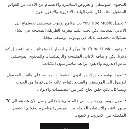
المحتوى الموسيقي والعروض المباشره والانضمام من الالاف من القوائم
التشغيل مجانا. لكن على الهاتف الاندرويد والايفون بدون.
•
تحميل YouTube Music يعد برنامج يوتيوب موسيقي للاستماع الي
الاغاني المجانيه. لكن يجب عليك معرفه الطريقه الصحيحه في انشاء
تشكيلات مخصصه لديك في يوتيوب موسيقى مجانا.
•
يوتيوب YouTube Music مهكر اخر اصدار. الاستمتاع بقوائم التشغيل كما
ذكرنا. لكن واضافه الاغاني المقتبسه والريمكسات والمحتوى الموسيقي
يدعم الاندرويد والايفون برابط مباشر بدون اعلانات.
•
تطبيق يوتيوب ميوزك من اقوى التطبيقات المجانيه على هاتفك المحمول
للوصول الى الموسيقى والفيديو بكفاءه عاليه خالي تماما من العيوب
ومشاكل. لكن حقق نجاح كبير من التصميمات والالوان.
•
تنزيل موسيقى يوتيوب الى عالم مليء بالاغاني وصل الان عددهم الى 70
مليون اغنيه والاستفاده الكامله من العروض المباشره. وقوائم التشغيل
المفضله من الاندرويد والايفون.