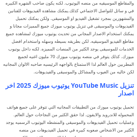
والمقاطع الموسيقيه من منصه اليوتيوب. لكنه يكون صاحب الشهره الكبيره
في و سائل للتواصل الاجتماعي كذلك.يمكنك مشاهده الفيديوهات للفنانين
والمشهورين بمجرد تشغيل الفيديو او الموسيقى. ولكن يمكنك تحميل
الفيديوهات والموسيقى في تنزيل يوتيوب ميوزك جميع المميزات مجانا و
يمكنك استخدام الاصدار المجاني من تحديث يوتيوب ميوزك لمشاهده جميع
مقاطع الفيديو الموسيقيه. لكن بطريقه بسيطه وسهله واستخدام افضل
الخدمات للموسيقى يوجد الكثير من المنصات المميزه. لكنه داخل يوتيوب
ميوزك. كذلك يتوفر في منصه يوتيوب ميوزك 70 مليون اغنيه لجميع
المطربين حول العالم لذا الاستمتاع بالواجهه الرئيسيه صاحبه الالوان المجانيه
لكن خاليه من العيوب والمشاكل والموسيقى والفيديوهات.
تنزيل YouTube Music يوتيوب ميوزك 2025 اخر
اصدار
تحميل يوتيوب ميوزك من التطبيقات المجانيه التي تتوفر على جميع هواتف
المحموله للاندرويد والايفون. لذا حقق الكثير من النجاحات حول العالم.
وعمليات تحميل الفيديوهات والموسيقى والمنشطه اليوتيوب الرسميه يوجد
الكثير من الاشخاص صعوبه كبيره في تحميل الفيديوهات من منصه