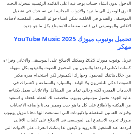
الدخول بدون انشاء حساب يوجد فيه اعلى القائمه الرئيسيه لمحرك البحث
القوي للوصول الى ما تريد والادوات المجانيه التي تساعدك في تشغيل
الموسيقى والفيديو في الخلفيه يمكن انشاء قوائم التشغيل المفضله لاضافه
الاغاني والموسيقى في قائمه مفضله للاستمتاع بكل ما هو جديد.
تحميل يوتيوب ميوزك 2025 YouTube Music
مهكر
تنزيل يوتيوب ميوزك 2025 ويمكنك الاطلاع على الموسيقى والاغاني وقراءه
كلمات الاغاني لترددها والتبديل بين المحتوى الصوت والفيديو بكل سهوله
من خلال هاتفك المحمول وجهازك الكمبيوتر لكن استخدام ميزه مكبر
الصوت الذكي للتلفزيون ولا الهاتف والسياره والسماعه والاشتراك في
الخدمات المميزه لكنه وخالي تماما من المشاكل والاعلانات يعمل بكفاءه
عاليه الجوده تحميل موسيقى يوتيوب مخصصه لك لحظه بلحظه و استفيد
من المكتبه والاطلاع على كل ما هو جديد ومميز مجانا واضافه الاعجابات
وقنوات الفنانين المفضله والالبومات التي استمتعت اليها مجانا تنزيل يوتيوب
ميوزك تجربه الاستماع الى الموسيقى في الاطلاع على كلمات الاغاني
لترددها عند التشغيل للاندرويد والايفون لذا يمكنك التعرف على الادوات التي