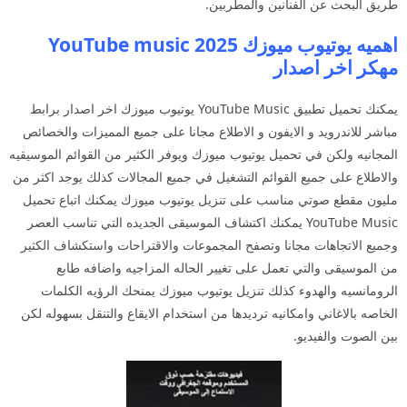
طريق البحث عن الفنانين والمطربين.
اهميه يوتيوب ميوزك 2025 YouTube music
مهكر اخر اصدار
يمكنك تحميل تطبيق YouTube Music يوتيوب ميوزك اخر اصدار برابط
مباشر للاندرويد و الايفون و الاطلاع مجانا على جميع المميزات والخصائص
المجانيه ولكن في تحميل يوتيوب ميوزك ويوفر الكثير من القوائم الموسيقيه
والاطلاع على جميع القوائم التشغيل في جميع المجالات كذلك يوجد اكثر من
مليون مقطع صوتي مناسب على تنزيل يوتيوب ميوزك يمكنك اتباع تحميل
YouTube Music يمكنك اكتشاف الموسيقى الجديده التي تناسب العصر
وجميع الاتجاهات مجانا وتصفح المجموعات والاقتراحات واستكشاف الكثير
من الموسيقى والتي تعمل على تغيير الحاله المزاجيه واضافه طابع
الرومانسيه والهدوء كذلك تنزيل يوتيوب ميوزك يمنحك الرؤيه الكلمات
الخاصه بالاغاني وامكانيه ترديدها من استخدام الايقاع والتنقل بسهوله لكن
بين الصوت والفيديو.