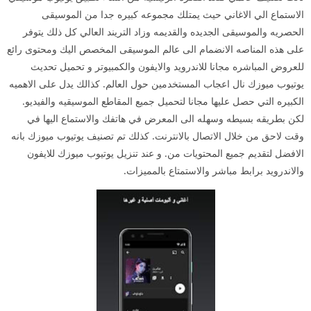
الاستماع الي الاغاني حيث يمتلك مجموعه كبيره جدا من الموسيقى
الحصريه والموسيقى الجديده والقديمه وزاد التريند العالي كل ذلك يتوفر
على هذه المناصه الانضمام الى عالم الموسيقى المخصص اليك ومحتوى رائع
للعروض المباشره مجانا للاندرويد والايفون والكمبيوتر و تحميل تحديث
يوتيوب ميوزك نال اعجاب المستخدمين حول العالم. كذالك يدل على الاهميه
الكبيره التي حصل عليها مجانا لتحميل جميع المقاطع الموسيقيه والفيديو.
لكن بطريقه بسيطه وسهله الى المعرض في هاتفك والاستماع اليها في
وقت لاحق من خلال الاتصال بالانترنت. كذلك تم تصنيف يوتيوب ميوزك بانه
الافضل لتقديم جميع المحتويات من. و عند تنزيل يوتيوب ميوزك للايفون
والاندرويد برابط مباشر والاستمتاع بالمميزات.