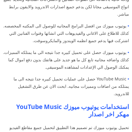
انواع الموسيقى مجانا لكن يدعم جميع اصدارات الاندرويد والايفون برابط
مباشر.
•
يوتيوب ميوزك من افضل البرامج المجانيه للوصول الى المكتبه المخصصه.
كذلك للاطلاع على الاغاني والفيديوهات التي انشاتها وقنوات الفنانين التي
اشتركت فيها يدعم جميع انظمه الويندوز والمايكروسوفت.
•
يوتيوب ميوزك حصل على تحميل كبيره جدا نتيجه الى ما يمتلكه المميزات.
كذلك واضافه مجانيه تابع كل ما هو جديد على هاتفك بدون دفع اموال كما
يمكنك الوصول الي الإعدادات لمشاهده الموسيقى.
•
YouTube Music حصل على عمليات تحميل كبيره جدا نتيجه الى ما
يمتلكه من اضافات ومميزات مجانيه. ابحث الان عن طرق التشغيل
للاندرويد.
استخدامات يوتيوب ميوزك YouTube Music
مهكر اخر اصدار
تحميل يوتيوب ميوزك تم تصميم هذا التطبيق لتحميل جميع مقاطع الفيديو