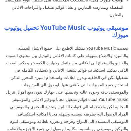
المفضله وممارسه التمارين وانشاء قوائم تشغيل واقتراحات الاغاني
والتعاون.
موسيقى يوتيوب YouTube Music تحميل يوتيوب
ميوزك
تحديث YouTube Music يمكنك الاطلاع على جميع الاشياء الجميله
والمميزه والاطلاع بسهوله على كلمات الاغاني والتبديل بين محتوى الصوت
والفيديو والاستماع الى الاغاني من هاتفك وجهازك الكمبيوتر ومكبر الصوت
الذكي يمكنك استكشاف قوائم تشغيل الاغاني والاستفاده الكامله في
تشغيلها لكن في الخلفيه وبدون اعلانات واستخدام الميزه المحرر الذكي
استخدم جميع المميزات التي لا غنى عنها للوصول الى الفيديوهات
والموسيقى بدقه وجوده عاليه وتحميلها على جهازك بدون دفع اموال تنزيل
YouTube music انشاء قوائم تشغيل مجانا وتوفير الاغاني والموسيقى
المجانيه لكن والانضمام الى قنوات الفنانين وتحديد المحتوى وللموسيقى
المراد الوصول اليه بطريقه بسيطه وسهله مجانا امكانيه استكشاف
الموسيقى المستنده الى المزاج وفرحه ومعززه للطاقه وموسيقى للنوم
والتركيز وموسيقى رومانسيه امكانيه الوصول الى جميع الاجهزه والانظمه