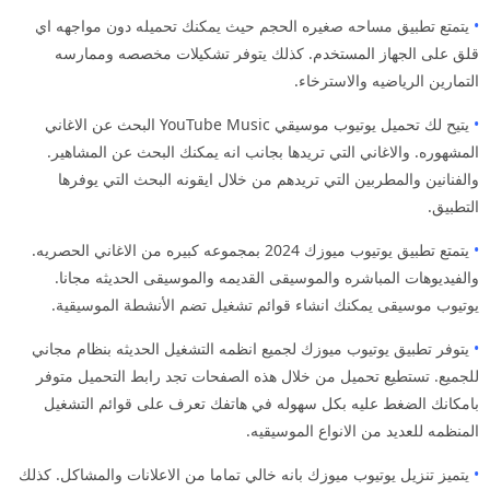
•
يتمتع تطبيق مساحه صغيره الحجم حيث يمكنك تحميله دون مواجهه اي
قلق على الجهاز المستخدم. كذلك يتوفر تشكيلات مخصصه وممارسه
التمارين الرياضيه والاسترخاء.
•
يتيح لك تحميل يوتيوب موسيقي YouTube Music البحث عن الاغاني
المشهوره. والاغاني التي تريدها بجانب انه يمكنك البحث عن المشاهير.
والفنانين والمطربين التي تريدهم من خلال ايقونه البحث التي يوفرها
التطبيق.
•
يتمتع تطبيق يوتيوب ميوزك 2024 بمجموعه كبيره من الاغاني الحصريه.
والفيديوهات المباشره والموسيقى القديمه والموسيقى الحديثه مجانا.
يوتيوب موسيقى يمكنك انشاء قوائم تشغيل تضم الأنشطة الموسيقية.
•
يتوفر تطبيق يوتيوب ميوزك لجميع انظمه التشغيل الحديثه بنظام مجاني
للجميع. تستطيع تحميل من خلال هذه الصفحات تجد رابط التحميل متوفر
بامكانك الضغط عليه بكل سهوله في هاتفك تعرف على قوائم التشغيل
المنظمه للعديد من الانواع الموسيقيه.
•
يتميز تنزيل يوتيوب ميوزك بانه خالي تماما من الاعلانات والمشاكل. كذلك