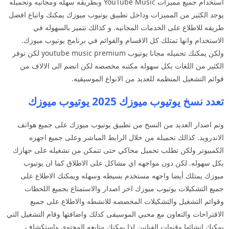
استخدام جميع مميزات YouTube Music وبطريقه سهله ومجانيه وتحميله
يوجد الكثير من المميزات وداخل تطبيق يوتيوب ميوزك يمكنك واتباع افضل
طريقه للاطلاع على الخدمات المجانيه. و كذالك تتميز بالسهوله في
الاستخدام وانها تمتلك كل الاقسام والقوائم في برنامج يوتيوب ميوزك.
ولكن يمكنك تحميله مجانا يوتيوب youtube music premium لكن توفر
الكثير من اللغات بكل سهوله مكتبه مخصصه لكن انضم الى الالاف من
قوائم التشغيل المنظمه للعديد من الانواع الموسيقيه.
تعدد نسخ يوتيوب ميوزك 2025 يوتيوب ميوزك
وتم اصدار العديد من النسخ من تطبيق يوتيوب ميوزك على جميع هواتف
الاندرويد. كذالك تحميله من خلال الرابط المباشر وعلى جميع اجهزه
الكمبيوتر ولكن تطلب تحميل محاكي حتى تتمكن من تشغيله على جهازك
بكل سهوله. لكن دون مواجهه اي مشاكل على الاطلاق كما ان يوتيوب
ميوزك يمتلك أيضا واجهه مستخدم بسيطه وسهله ويمكنك الاطلاع على
جميع التشكيلات يوتيوب ميوزك اخر اصدار والاستمتاع بجميع اللحظات
وقوائم التشغيل والتشكيلات المخصصه للانشطه والاطلاع على جميع
الاقتراحات والتعاون مع محبي الموسيقى كذلك واضافتها وقام التشغيل التي
يمكنك انشائها وقنوات الفنانين لذا يمكنك متابعه المحتوى واستكشاف