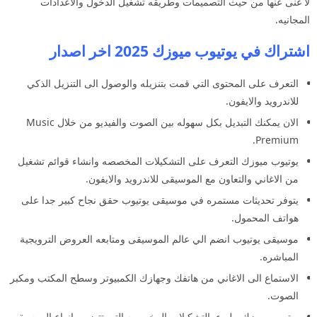
لا غنى عنها من حيث التصميمات وطريقه تشغيل الدخول والاعدادات
المجانيه.
اشتراك في يوتيوب ميوزك 2025 اخر اصدار
التعرف على المحتوى التي قمت بتنزيله والوصول الى التنزيل الذكي
للاندرويد والايفون.
الان يمكنك التبديل بكل سهوله بين الصوت والفيديو من خلال Music
Premium.
يوتيوب ميوزك التعرف على التشكيلات المخصصه وانشاء قوائم تشغيل
من الاغاني والتعاون مع الموسيقى للاندرويد والايفون.
يتوفر تحديثات مستمره في موسيقى يوتيوب حقق نجاح كبير جدا على
هواتف المحمول.
موسيقى يوتيوب انضم الي عالم الموسيقى ومتابعه العروض الترويجية
المباشره.
الاستماع الى الاغاني من هاتفك وجهازك الكمبيوتر وسطح المكتب ومكبر
الصوت.
يوتيوب ميوزك مليء بالتشكيلات المخصصه التي تتضمن انواع الموسيقى