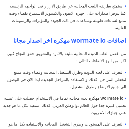
•
استمتع بطريقه اللعب المجانيه عن طريق الازرار في الواجهه الرئيسيه.
كما يتوفر اصدارات على اجهزه الايفون والكمبيوتر للاستمتاع بقضاء وقت
ممتع لساعات طويله ويساعدك في ذلك الجوده والمؤثرات والرسومات
العاليه.
اضافات wormate io مهكره اخر اصدار مجانا
من افضل العاب الدوده المجانيه مليئه بالاثاره والتشويق حقق النجاح كبير.
لكن من ابرز الاضافات التالي :
•
التعرف على لعبه الدوده وطرق التشغيل المجانيه وقضاء وقت ممتع
لتخطي المراحل. كذلك والاستفاده بالمراحل الجديده ابدا الان في الوصول
الى جميع الاوضاع وطرق التشغيل.
•
wormate io مهكره
لعبه مجانيه تماما في الاستخدام حصلت على عمليه
تحميل كبيره جدا حول العالم ,والوطن العربي. كذلك استفيد بكل ما هو جديد
على جهازك الاندرويد.
•
التعرف على المستويات وطرق التشغيل المجانيه والاستفاده بكل ما هو