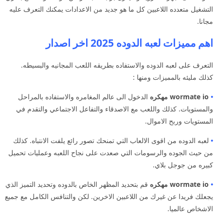
التشغيل متعدده اللاعبين كل ما هو جديد من الاعدادات يمكنك التعرف عليه
مجانا.
اهم مميزات لعبه الدوده 2025 اخر اصدار
التعرف على لعبه الدوده والاستفاده بطريقه اللعب المجانيه والبسيطه.
كذلك مليئه بالمميزات ومنها :
•
wormate io مهكره
الدخول الى عالم المغامره والاستفاده بالمراحل
والمستويات. كذلك واللعب مع الاصدقاء والتفاعل الاجتماعي والتقدم في
المستويات وربح الاموال.
•
لعبه الدوده من اقوى الالعاب التي تمنحك تصور رائع يلفت الانتباه. كذلك
من حيث الجوده والرسومات التي صعدت على نجاح اللعبه وعمليات تحميل
كبيره من جوجل بلاي.
•
wormate io مهكره
قم بتحديد المظهر الخاص بالدوده وتحديد التميز الذي
يجعلك فريدا عن غيرك من اللاعبين الاخرين. لكن والتنافس الكامل مع جميع
الاشخاص عالميا.