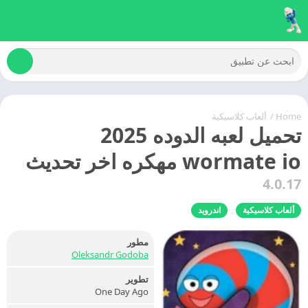
Home
/
ألعاب كلاسيكية
تحميل لعبه الدوده 2025
wormate io مهكره اخر تحديث
4.0.17
ألعاب كلاسيكية
اندرويد
مطور
Oleksandr Godoba
تطوير
One Day Ago