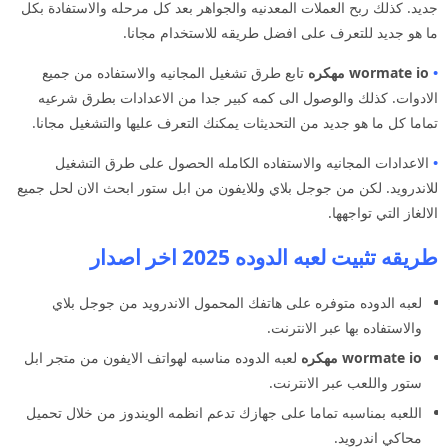
جديد. كذلك ربح العملات المعدنيه والجواهر بعد كل مرحله والاستفادة بكل
ما هو جديد للتعرف على افضل طريقه للاستخدام مجانا.
•
wormate io مهكره
تابع طرق تشغيل المجانيه والاستفاده من جميع
الادوات. كذلك والوصول الى كمه كبير جدا من الاعدادات بطرق شرعيه
تماما كل ما هو جديد من التحديثات يمكنك التعرف عليها والتشغيل مجانا.
•
الاعدادات المجانيه والاستفاده الكامله الحصول على طرق التشغيل
للاندرويد. لكن من جوجل بلاي وللايفون من ابل ستور ابحث الان لحل جميع
الالغاز التي تواجهها.
طريقه تثبيت لعبه الدوده 2025 اخر اصدار
لعبه الدوده متوفره على هاتفك المحمول الاندرويد من جوجل بلاي
والاستفاده بها عبر الانترنت.
wormate io مهكره
لعبه الدوده مناسبه لهواتف الايفون من متجر ابل
ستور واللعب عبر الانترنت.
اللعبه بمناسبه تماما على جهازك تدعم انظمه الويندوز من خلال تحميل
محاكي اندرويد.