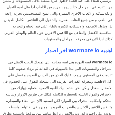
الرسمي للبقاء على قيد الحياه لاطول فتره ممكنه داخل المستويات و تتمكن
من التقدم في المراحل كذلك يوجد مزيج من الالعاب لذا مثل لعبه الثعبان
والكلاسيكيه والالعاب الاخرى المميزه والتي تمنح المستخدمين تجربه رائعه
في اللعب و من جميع الفئات العمريه والدخول الى التنافس الكامل للديدان
لذا وتناول الاطعمه والاستفاده الكبيره بالبقاء على قيد الحياه والتجربه
التنافسيه الافضل والتفاعل مع اللاعبين الاخرين حول العالم والوطن العربي
كذلك ابدا الان في معرفه المراحل والمستويات.
اهميه wormate io اخر اصدار
wormate io
لعبه الدوده هي لعبه مجانيه التي تمنحك اللعب الامثل في
المراحل والمستويات التي تبدا بالسهوله في البدايه ثم تزداد صعوبه كلما
تقدمت في المستوى ويجب عليك الحذر من الديدان العديده و تعمل على
اكل الاطعمه ومعرفه القدرات الفريده التي تمنحك التفوق على الخصوم في
الاصدار المعدل ولكن نحن نقدم اليك اللعبه الاصليه لحمايه جهازك من
الاختراق والمواد الخبيثه للسيطره الكامله كذلك عن طريق الازرار وشاشه
التحكم وامكانيه التحرك بين الموارد لكن استفيد الان من البقاء والسيطره
وتنافس اللاعبين الاخرين والقدرات الفريده المميزه في الالتهام بواسطه
الدوده على اجهزه اندرويد والايفون برابط مباشر من موقعنا واستمتع بطرق