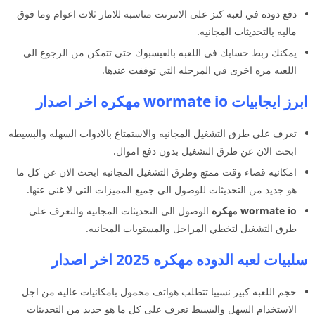
دفع دوده في لعبه كنز على الانترنت مناسبه للامار ثلاث اعوام وما فوق
ماليه بالتحديثات المجانيه.
يمكنك ربط حسابك في اللعبه بالفيسبوك حتى تتمكن من الرجوع الى
اللعبه مره اخرى في المرحله التي توقفت عندها.
ابرز ايجابيات wormate io مهكره اخر اصدار
تعرف على طرق التشغيل المجانيه والاستمتاع بالادوات السهله والبسيطه
ابحث الان عن طرق التشغيل بدون دفع اموال.
امكانيه قضاء وقت ممتع وطرق التشغيل المجانيه ابحث الان عن كل ما
هو جديد من التحديثات للوصول الى جميع المميزات التي لا غنى عنها.
wormate io مهكره
الوصول الى التحديثات المجانيه والتعرف على
طرق التشغيل لتخطي المراحل والمستويات المجانيه.
سلبيات لعبه الدوده مهكره 2025 اخر اصدار
حجم اللعبه كبير نسبيا تتطلب هواتف محمول بامكانيات عاليه من اجل
الاستخدام السهل والبسيط تعرف على كل ما هو جديد من التحديثات