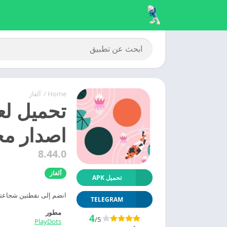
Home
/
ألغاز
اصدار مج
8.44.0
ألغاز
تحميل APK
انضم إلى نقطتين شجاعتين 
TELEGRAM
مطور
4
/5
PlayDots