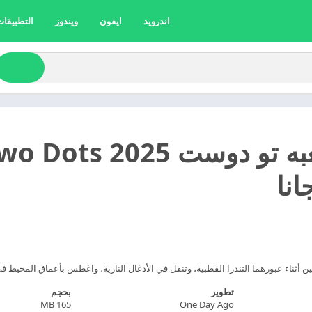
اندرويد
ايفون
ويندوز
التطبيقات 
انا
أثناء عبورهما التندرا القطبية، وتنقل في الأدغال النارية، واغطس بأعماق المحيط في 
تطوير
بحجم
165 MB
One Day Ago