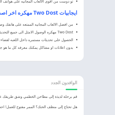
تو دوست من اقوى الالعاب المجانيه على هواتف الم
ايجابيات Two Dost مهكره اخر اصدار تو دوست مهكر
من افضل الالعاب المجانيه الممتعه على هاتفك وص
Two Dost مهكره الوصول الامثل الى جميع التحديثات والتعرف على طرق التشغيل ابحث الان عن كل ما هو جديد بدون اعلانات.
الحصول على تحديثات مستمره داخل اللعبه لقضاء و
بدون اعلانات او مشاكل يمكنك معرفه كل ما هو ج
الوافدون الجدد
قم برحلة لذيذة إلى مطاحن الخطمي وشق طريقك عبر ب
هل تحتاج إلى منظف الحنك؟ الممر مفتوح للعمل! احص