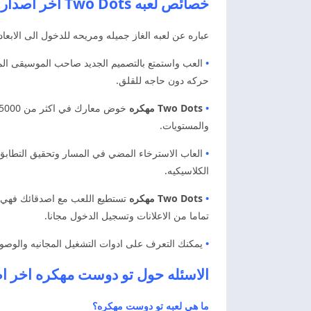
خصائص لعبه Two Dots اخر اصدار تو دوست مهكر
عباره عن لعبه الغاز جميله ومريحه للدخول الى الابعا
•
العب واستمتع بالتصميم الجديد صاحب الموسيقى المر
حركه دون حاجه للقلق.
•
Two Dots مهكره
والمستويات.
•
العاب الاسترخاء المضي في المسار وتحقيق التطابق ال
الكلاسيكيه.
•
Two Dots مهكره
تستطيع اللعب مع اصدقائك فهي مت
تماما من الاعلانات وتسجيل الدخول مجانا.
•
يمكنك التعرف على ادوات التشغيل المجانيه والوصول 
الاسئله حول تو دوست مهكره اخر ا
ما هي لعبه تو دوست مهكره؟