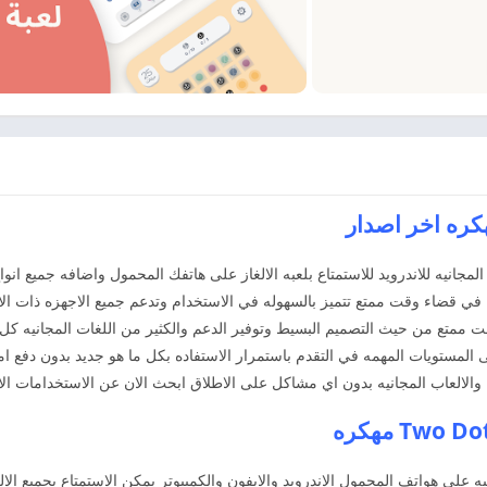
مجانيه للاندرويد للاستمتاع بلعبه الالغاز على هاتفك المحمول واضافه جميع انو
 في قضاء وقت ممتع تتميز بالسهوله في الاستخدام وتدعم جميع الاجهزه ذات ال
وقت ممتع من حيث التصميم البسيط وتوفير الدعم والكثير من اللغات المجانيه ك
لى المستويات المهمه في التقدم باستمرار الاستفاده بكل ما هو جديد بدون دفع ا
العاب المجانيه بدون اي مشاكل على الاطلاق ابحث الان عن الاستخدامات الا
 على هواتف المحمول الاندرويد والايفون والكمبيوتر يمكن الاستمتاع بجميع ال