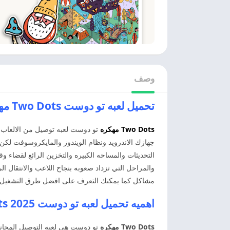
وصف
تحميل لعبه تو دوست Two Dots مهكره اخر اصدار
Two Dots
مهكره
تو دوست لعبه توصيل من الالعاب ال
جهازك الاندرويد ونظام الويندوز والمايكروسوفت لكن
التحديثات والمساحه الكبيره والتخزين الرائع لقضاء 
والمراحل التي تزداد صعوبه بنجاح اللاعب والانتقال ا
مشاكل كما يمكنك التعرف على افضل طرق التشغيل وال
اهميه تحميل لعبه تو دوست 2025 Two Dots مهكره
Two Dots مهكره
تو دوست هي لعبه التوصيل المجانيه