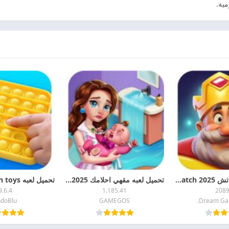
تحميل رويال ماتش 2025 Royal Match مهكره اخر اصدار
تحميل لعبه مقهي احلامك 2025 Manor Cafe مهكره اخر اصدار
9.6.4
1.185.41
208
ndoBlu
GAMEGOS
Dream Gam