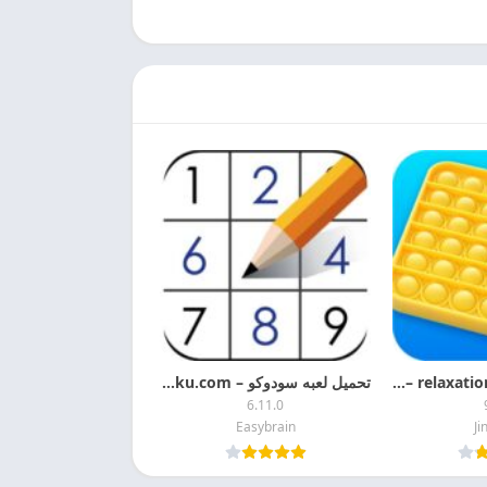
تحميل لعبه Antistress – relaxation toys مهكره اخر تحديث
تحميل لعبه سودوكو – Sudoku.com مهكره اخر اصدار مجانا
6.11.0
Easybrain
Ji