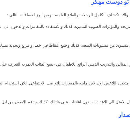
د والاستكشاف الكامل للرحلات والقلاع الغامضه ومن ابرز الاضافات التالي :
يحه والمؤثرات الصوتيه المميزه. كذلك والاستفاده بالمغامرات والدخول الى ا
خوض معارك في اكثر من 5000 مستوى من مستويات المتعه. كذلك وجمع النقاط في خط او مربع وتحد
مثالي والتدريب الذهني الرائع. للاطفال في جميع الفئات العمريه التعرف على 
عدده اللاعبين اون لاين مليئه بالمميزات للتواصل الاجتماعي. لكن استخدام ا
الامثل الى الاعدادات بدون اعلانات على هاتفك. كذلك ويدعم الايفون من ابل س
صدار