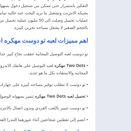
التفكير باستمرار حتى تتمكن من تسجيل دخول بسهول
بشبكه الانترنت وتشغيل ما تريد البحث عنه خاليه تم
عمليات تحميل وصلت الى 50 
بالحجم الصغير لا يشغل مساحه تخزين كبيره.
اهم مميزات لعبه تو دوست مهكره ا
تو دوست لعبه التوصيل المجانيه حققت نجاح كبير جدا ن
•
Two Dots
مهكره
لعبه التوصيل على هاتفك الاندرو
المجانيه والاستفاده بكل ما هو جديد.
•
تو دوست لا تتطلب توفير مساحه كبيره على جهازك تدعم
•
تحميل لعبه Two Dots مهكره
تتميز بسهوله الوصول 
•
تو دوست تتميز باللعب الفردي وبدون اتصال بالانت
•
انضم إلى نقطتين شجاعتين أثناء عبورهما التندرا الق