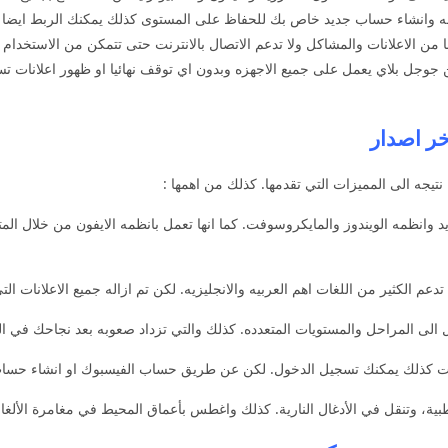
ه وانشاء حساب جديد خاص بك للحفاظ على المستوى كذلك يمكنك الربط ايضا ع
اما من الاعلانات والمشاكل ولا تدعم الاتصال بالانترنت حتى تتمكن من الاست
مليون عمليه تحميل من جوجل بلاي يعمل على جميع الاجهزه وبدون اي توقف نهائيا او ظهور 
خر اصدار
تيجه الى المميزات التي تقدمها. كذلك من اهمها :
يد وانظمه الويندوز والمايكروسوفت. كما انها تعمل بانظمه الايفون من خلال 
 الكثير من اللغات اهم العربيه والانجليزيه. لكن تم ازاله جميع الاعلانات الت
الى المراحل والمستويات المتعدده. كذلك والتي تزداد صعوبه بعد نجاحك في الم
رنت كذلك يمكنك تسجيل الدخول. لكن عن طريق حساب الفيسبوك او انشاء حساب ج
طبية، وتنقل في الأدغال النارية. كذلك واغطس بأعماق المحيط في مغامرة الألغاز