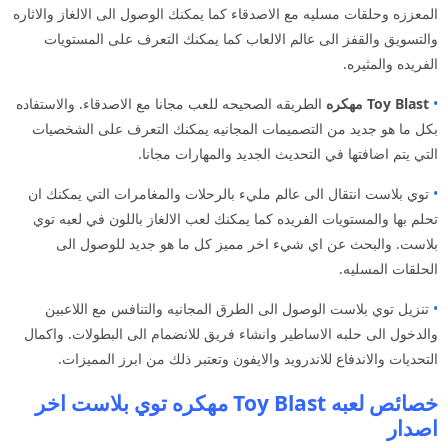
المعززه وحلقات مسليه مع الاصدقاء كما يمكنك الوصول الى الالغاز والاثاره
والتسويق والقفز الى عالم الالعاب كما يمكنك التعرف على المستويات
الفريده والمثيره.
•
Toy Blast مهكره
الطريقه الصحيحه للعب مجانا مع الاصدقاء. والاستفاده
بكل ما هو جديد من التصميمات المجانيه يمكنك التعرف على الشخصيات
التي يتم اضافتها في التحديث الجديد والمهارات مجانا.
•
توي بلاست انتقال الى عالم مليء بالرحلات والمغامرات التي يمكنك ان
تحلم بها والمستويات الفريده كما يمكنك لعب الالغاز باللون في لعبه توي
بلاست. والبحث عن اي شيء اخر مميز كل ما هو جديد للوصول الى
الحلقات المسليه.
•
تنزيل توي بلاست الوصول الى الطرق المجانيه والتنافس مع اللاعبين
والدخول الى حلبه الاساطير وانشاء فريق للانضمام الى البطولات. واكمال
التحديات والاندفاع للاندرويد والايفون وتعتبر ذلك من ابرز المميزات.
خصائص لعبه Toy Blast مهكره توي بلاست اخر
اصدار