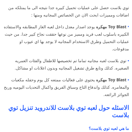
توي بلاست حصل على عمليات تحميل كبيره جدا نتيجه الى ما يمتلكه من
اضافات ومميزات ابحث الان عن الخصائص المجانيه ومنها :
•
Toy Blast مهكره
يوجد اصدار معدل داخل لعبه الغاز المطابقه والاستفاده
الكبيره باسلوب لعب فريد ومميز من نوعها حققت نجاح كبير جدا. من حيث
عمليات التحميل وطرق الاستخدام المجانيه لا يوجد بها اي عيوب او
مدفوعات.
•
توي بلاست لعبه مجانيه تماما تم تخصيصها للاطفال والفئات العمريه
الصغيره. كذلك وتابع طرق تشغيل المجانيه وبدون اعلانات او مشاكل.
•
Toy Blast مهكره
يحتوي على فعاليات ممتعه كل يوم وحفله مكعبات
والمغامره. كذلك واندفاع التاج وسباق الفريق واكمال التحديات اليوميه وربح
الجوائز الرائعه.
الاسئله حول لعبه توي بلاست للاندرويد تنزيل توي
بلاست
ما هي لعبه توي بلاست؟