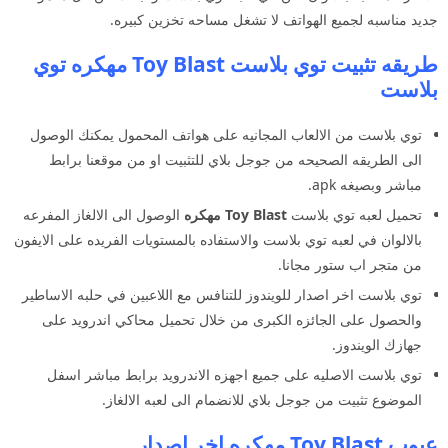
جديد مناسبه لجميع الهواتف لا تشغل مساحه تخزين كبيره.
طريقه تثبيت توي بلاست Toy Blast مهكره توي
بلاست
توي بلاست من الالعاب المجانيه على هواتف المحمول يمكنك الوصول
الى الطريقه الصحيحه من جوجل بلاي للتثبيت او من موقعنا برابط
مباشر وبصيغه apk.
تحميل لعبه توي بلاست
Toy Blast مهكره
الوصول الى الالغاز المفرعه
بالالوان في لعبه توي بلاست والاستفاده بالمستويات الفريده على الايفون
من متجر اب ستور مجانا.
توي بلاست اخر اصدار للويندوز للتنافس مع اللاعبين في حلبه الاساطير
والحصول على الجائزه الكبرى من خلال تحميل محاكي اندرويد على
جهازك الويندوز.
توي بلاست الاصليه على جميع اجهزه الاندرويد برابط مباشر اسفل
الموضوع تثبيت من جوجل بلاي للانضمام الى لعبه الالغاز.
عيوب Toy Blast مهكره اخر اصدار