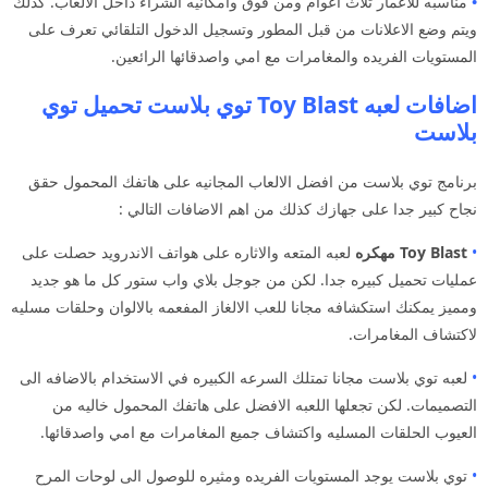
•
مناسبه للاعمار ثلاث اعوام ومن فوق وامكانيه الشراء داخل الالعاب. كذلك
ويتم وضع الاعلانات من قبل المطور وتسجيل الدخول التلقائي تعرف على
المستويات الفريده والمغامرات مع امي واصدقائها الرائعين.
اضافات لعبه Toy Blast توي بلاست تحميل توي
بلاست
برنامج توي بلاست من افضل الالعاب المجانيه على هاتفك المحمول حقق
نجاح كبير جدا على جهازك كذلك من اهم الاضافات التالي :
•
Toy Blast مهكره
لعبه المتعه والاثاره على هواتف الاندرويد حصلت على
عمليات تحميل كبيره جدا. لكن من جوجل بلاي واب ستور كل ما هو جديد
ومميز يمكنك استكشافه مجانا للعب الالغاز المفعمه بالالوان وحلقات مسليه
لاكتشاف المغامرات.
•
لعبه توي بلاست مجانا تمتلك السرعه الكبيره في الاستخدام بالاضافه الى
التصميمات. لكن تجعلها اللعبه الافضل على هاتفك المحمول خاليه من
العيوب الحلقات المسليه واكتشاف جميع المغامرات مع امي واصدقائها.
•
توي بلاست يوجد المستويات الفريده ومثيره للوصول الى لوحات المرح