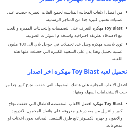
من افضل الالعاب المجانيه المناسبه لجميع الفئات العمريه حصلت على
عمليات تحميل كبيره جدا من المتاجر الرسميه.
Toy Blast مهكره
التعرف على التصميمات والتحديثات المميزه واللعب
مع الاصدقاء بطريقه احترافيه واستخدام المؤثرات الصوتيه.
توي بلاست مهكره وصل عدد تحميلات في جوجل بلاي الى 100 مليون
عمليه تحميل وهذا يدل على الشعبيه الكبيره التي حصلت عليها هذه
اللعبه.
تحميل لعبه Toy Blast مهكره اخر اصدار
افضل الالعاب المجانيه على هاتفك المحموله التي حققت نجاح كبير جدا من
حيث الاستخدامات السهله ومنها :
Toy Blast مهكره
افضل الالعاب المخصصه للاطفال التي حققت نجاح
كبير والتنزيل من مصادر غير معروفه علي هاتفك المحمول الاندرويد
والايفون واجهزه الكمبيوتر تابع طرق التشغيل المجانيه بدون اعلانات او
مدفوعات.