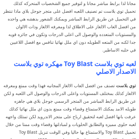
مجانا لذا برابط مباشر مجانا و لتوفير جميع الشخصيات المتحركه كذلك
تحميل توي بلاست تم تصنيف اللعبه افضل على متجر جوجل بلاي ماذا تنتظر
في التحميل عن طريق الرابط المباشر ويمكنك الشعور بدهشه هي واحده
من افضل العاب الالغاز على الاطلاق لذا ومعرفه الالغاز وذات الالوان
والمستويات المتعدده والوصول الى اعلى الدرجات وتكون في جائزه قويه
جدا لكنه من المتعه الطويله دون اي ملل نهائيا تنافس مع افضل اللاعبين
في حلبه الاساطير.
لعبه توي بلاست Toy Blast مهكره توي بلاست
الاصدار الاصلي
توي بلاست
تصنف من افضل العاب الالغاز المجانيه فهذا وقت ممتع ومعرفه
الالغاز كذلك بمختلف المستويات واعلى الدرجات والوصول الى اللعبه و لكن
عن طريق الرابط المباشر من المتجر الرسمي جوجل بلاي هي جاهزه
طويله الامد يمكنك الاستمتاع وقضاء وقت ممتع بدون اي ملل نهائيا كذلك
عرفت بانها افضل لعبه لتحقيق ارباح على متجر الاندرويد لكن تمتلك واجهه
لعبه حلوى مميزه والتطابق الحلويات و لمبادلتها وقضاء وقت ممتا من خلال
تحميل Toy Blast والاستمتاع بها حاليا وفي الوقت تنزيل Toy Blast