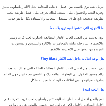
تنزيل لعبه توي بلاست من افضل الالعاب المجانيه لحل الالغاز باسلوب مميز
وفريد للعب والحصول على المتعه. كذلك تعرف على افضل طريقه للعب
بطريقه صحيحه تابع طرق التشغيل المجانيه والاستفاده بكل ما هو جديد.
ما الاجهزه التي تدعمها لعبه توي بلاست؟
توي بلاست من افضل العاب الالغاز المطابقه باسلوب لعب فريد ومميز
والانضمام الى رحله مليئه بالمجامرات والاثاره والتشويق والمستويات
الفريده من نوعها على الاندرويد والايفون.
هل يوجد اعلانات داخل لعبه الالغاز Toy Blast؟
توي بلاست من افضل العاب الالغاز المطابقه الفائقه التي تمتلك اسلوب
رائع ومميز للدخول الى البطولات والمعارك والتنافس مع لاعبين حول العالم
بطريقه مجانيه وبدون اعلانات خاليه تماما من المشاكل.
هل اللعبه امنه؟
نعم بالطبع افضل لعبه الغاز للمطابقه تتميز باسلوب لعب فريد التعرف على
الالغاز المفاعبه بالالوان لكن في لعبه توي بلاست والبحث عن كل ما هو