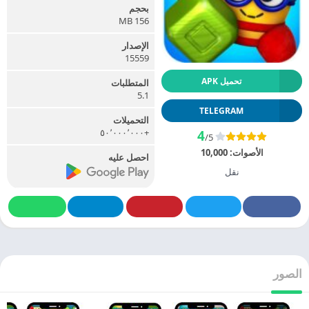
بحجم
156 MB
الإصدار
15559
تحميل APK
المتطلبات
5.1
TELEGRAM
التحميلات
+٥٠٬٠٠٠٬٠٠٠
4
/5
الأصوات:
10,000
احصل عليه
نقل
الصور