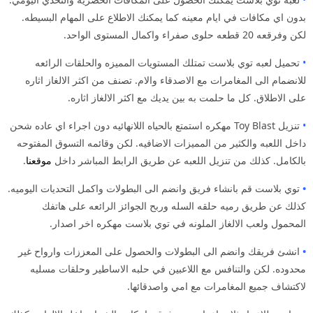
بدون اي مكافات في ايام معينه كما يمكنك الاطلاع على المهام البسيطه.
لكن وفرقعه 20 قطعه حلوى صفراء واكمال المستوى الواحد.
•
تحميل لعبه توي بلاست تمتلك المستويات المميزه والحلقات الرائعه
للانضمام الى المغامرات مع الاصدقاء والام. تصنف من اكثر الالغاز اثاره
على الاطلاق. كل ما حلمت به بين يديك مع اكثر الالغاز اثاره.
•
تنزيل Toy Blast مهكره استمتع بالحياه اللانهائيه دون اجراء اي عاده شحن
داخل اللعبه والكثير من المميزات الاضافيه. لكن وقائمه التسوق المفتوحه
بالكامل. كذلك من تنزيل اللعبه عن طريق الرابط المباشر داخل
موقعنا
.
•
توي بلاست قم بانشاء فريق وانضم الى البطولات واكمل التحديات اليوميه.
كذلك عن طريق رميه حلقه السله وربح الجوائز الرائعه على هاتفك
المحمول ولعب الالغاز الملونه في توي بلاست مهكره اخر اصدار.
•
انشئ فريقك وانضم الى البطولات والحصول على المعززات وارواح غير
محدوده. لكن والتنافس مع اللاعبين في حلبه الاساطير وحلقات مسليه
لاكتشاف جميع المغامرات مع امي واصدقائها.