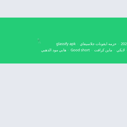
حزمه ايقونات جلاسيفاي
glassify apk
لايكي
ماين كرافت
Good short
هابي مود الذهبي