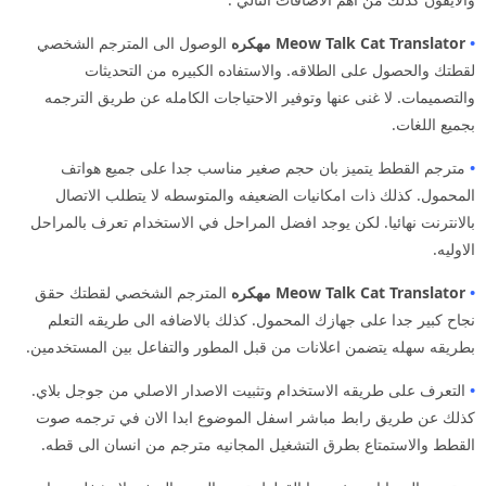
•
Meow Talk Cat Translator مهكره
الوصول الى المترجم الشخصي
لقطتك والحصول على الطلاقه. والاستفاده الكبيره من التحديثات
والتصميمات. لا غنى عنها وتوفير الاحتياجات الكامله عن طريق الترجمه
بجميع اللغات.
•
مترجم القطط يتميز بان حجم صغير مناسب جدا على جميع هواتف
المحمول. كذلك ذات امكانيات الضعيفه والمتوسطه لا يتطلب الاتصال
بالانترنت نهائيا. لكن يوجد افضل المراحل في الاستخدام تعرف بالمراحل
الاوليه.
•
Meow Talk Cat Translator مهكره
المترجم الشخصي لقطتك حقق
نجاح كبير جدا على جهازك المحمول. كذلك بالاضافه الى طريقه التعلم
بطريقه سهله يتضمن اعلانات من قبل المطور والتفاعل بين المستخدمين.
•
التعرف على طريقه الاستخدام وتثبيت الاصدار الاصلي من جوجل بلاي.
كذلك عن طريق رابط مباشر اسفل الموضوع ابدا الان في ترجمه صوت
القطط والاستمتاع بطرق التشغيل المجانيه مترجم من انسان الى قطه.