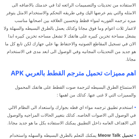
الاستفاده من تحديثات والتصميمات الرائعه لذا في خدمتك بالاضافه الى
الامثله والتي يتم عرضها اليك وفي طريقه التحكم والاستخدام الامثل يتوفر
ميزه ترجمه الفوريه لمواء قطط وتحسين العلاقه بين اصحابها مناسب
لاعمار ثلاث اعوام وما فوق مجانا وكذلك يعمل بالطرق البسيطه والسهلة ولا
يشغل مساحة تخزين كبيره على هاتفك لا تشغل مساحه تخزين كبيره ابدا
الان في تسجيل المقاطع الصوتيه والاحتفاظ بها علي جهازك لكن تابع كل ما
هو جديد من التحديثات المجانيه وفي الوصول الى ابعد مدى في الاستخدام
مجانا.
اهم مميزات تحميل مترجم القطط بالعربي APK
الاستمتاع الطرق البسيطه لترجمة صوت القطط على هاتفك المحمول
والمميزات التي لا غنى عنها. كذلك من اهمها :
•
استخدم تطبيق ترجمه مواء اي قطه بجوارك واستعداد الى النظام الالي
في الوصول الى الاصوات الخاصه. كذلك بتغيير الحالات المزاجيه والوصول
الى الاهداف العامه داخل التطبيق يمكنك الاستفاده بكل ما هو جديد مجانا.
•
تحميل Meow Talk
يمكنك التعلم بالطرق البسيطه والسهله واستخدام