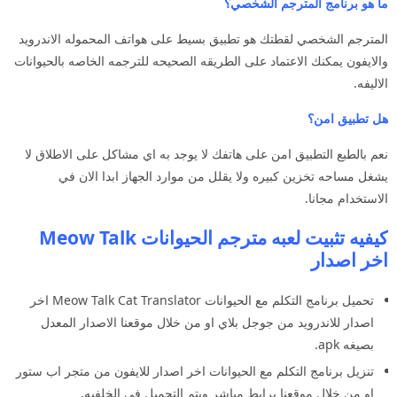
ما هو برنامج المترجم الشخصي؟
المترجم الشخصي لقطتك هو تطبيق بسيط على هواتف المحموله الاندرويد
والايفون يمكنك الاعتماد على الطريقه الصحيحه للترجمه الخاصه بالحيوانات
الاليفه.
هل تطبيق امن؟
نعم بالطبع التطبيق امن على هاتفك لا يوجد به اي مشاكل على الاطلاق لا
يشغل مساحه تخزين كبيره ولا يقلل من موارد الجهاز ابدا الان في
الاستخدام مجانا.
كيفيه تثبيت لعبه مترجم الحيوانات Meow Talk
اخر اصدار
تحميل برنامج التكلم مع الحيوانات Meow Talk Cat Translator اخر
اصدار للاندرويد من جوجل بلاي او من خلال موقعنا الاصدار المعدل
بصيغه apk.
تنزيل برنامج التكلم مع الحيوانات اخر اصدار للايفون من متجر اب ستور
او من خلال موقعنا برابط مباشر ويتم التحميل في الخلفيه.