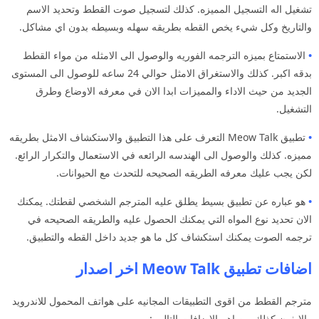
تشغيل اله التسجيل المميزه. كذلك لتسجيل صوت القطط وتحديد الاسم
والتاريخ وكل شيء يخص القطه بطريقه سهله وبسيطه بدون اي مشاكل.
•
الاستمتاع بميزه الترجمه الفوريه والوصول الى الامثله من مواء القطط
بدقه اكبر. كذلك والاستغراق الامثل حوالي 24 ساعه للوصول الى المستوى
الجديد من حيث الاداء والمميزات ابدا الان في معرفه الاوضاع وطرق
التشغيل.
•
تطبيق Meow Talk التعرف على هذا التطبيق والاستكشاف الامثل بطريقه
مميزه. كذلك والوصول الى الهندسه الرائعه في الاستعمال والتكرار الرائع.
لكن يجب عليك معرفه الطريقه الصحيحه للتحدث مع الحيوانات.
•
هو عباره عن تطبيق بسيط يطلق عليه المترجم الشخصي لقطتك. يمكنك
الان تحديد نوع المواه التي يمكنك الحصول عليه والطريقه الصحيحه في
ترجمه الصوت يمكنك استكشاف كل ما هو جديد داخل القطه والتطبيق.
اضافات تطبيق Meow Talk اخر اصدار
مترجم القطط من اقوى التطبيقات المجانيه على هواتف المحمول للاندرويد
والايفون كذلك من اهم الاضافات التالي :