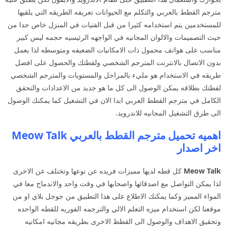
مترجم القطط بالعربي والتكلم مع الحيوانات تعريفه الطريقه التي يلقيها
للمستخدمين يتم استخدامه كثيرا من قبل الفتيات في المنزل خاص جدا من
حيث التصميمات والالوان المجانيه في الواجهه الرئيسيه حجمه ليس كبير
مناسب على هواتف محمول ذات الامكانيات الضعيفه ومتوسطه لذا يعمل
بدون الاتصال بالانترنت المترجم الشخصي ولقطتك والحصول على افضل
طريقه في الاستخدام هو مليء بالمراحل والمستويات والمترجم الشخصي
لقطتك بطلاقه يمكن الوصول الى كل ما هو جديد من الاعدادات والتحقق
الكامل في مترجم القطط العربي ابدا الان في التشغيل كما يمكنك الوصول
الى طرق التشغيل المجانيه للاندرويد.
اهميه تحميل مترجم القطط بالعربي Meow Talk
اخر اصدار
Meow Talk
كل قطه لديها مميزات فريده عن نوعها وتختلف عن الاخرى
لذا يمكن التواصل مع اصدقائها واصحابها في وقت واحد والاندماج معا في
المواء المميز وكما يمكنك الاطلاع على هذا التطبيق من جوجل بلاي او من
موقعنا لكن استخدام ميزه التعلم الالي والترجمه الفوريه للقطه الواحده
وتحقيق الاهداف والوصول الى القطط الاخرى بطريقه مجانيه امكانيه