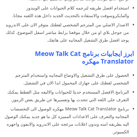
استخدام افضل طريقه لترجمه كلام الحيوانات على الويندوز
والمايكروسوفت والاستفاده بالتحديث الجديد داخل هذه اللعبه مجانا.
الاصدار الاصلي من المترجم الشخصي لقطتك متوفر الان على الاندرويد
من جوجل بلاي او من خلال موقعنا برابط مباشر اسفل الموضوع. كذلك
يوجد افضل طرق التشغيل المجانيه على هاتفك.
ابرز ايجابيات برنامج Meow Talk Cat
Translator مهكره
الحصول على طرق التشغيل والاوضاع المجانيه واستخدام المترجم
الشخصي لقطتك على جهازك المحمول ابدا الان في التشغيل.
البرنامج الافضل المستخدم حديثا للحيوانات والاليفه مثل القطط يمكنك
التعرف على اللغه التي تتحدث بها وتفسيرها عن طريق بعض الرموز.
برنامج Meow Talk Cat Translator مهكره الوصول الى التخصصات
المجانيه والتعرف على الاعدادات المميزه كل ما هو جديد يمكنك الوصول
اليه بطريقه امنه وبدون اعلانات مزعجه على الاندرويد والايفون واجهزه
الكمبيوتر.