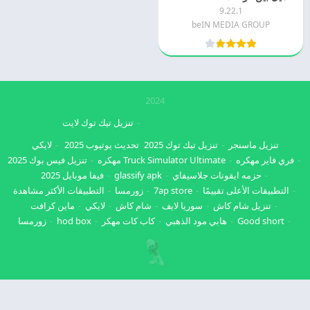
9.22.1
beIN MEDIA GROUP
2024
تنزيل تيك توك لايت
تنزيل ماسنجر
تنزيل تيك توك 2025
تحديث يوتيوب 2025
لايكي
فري فاير مهكره
Truck Simulator Ultimate مهكره
تنزيل فيس بوك 2025
حزمه ايقونات جلاسيفاي
glassify apk
فيفا موبايل 2025
التطبيقات الأعلى تقييمًا
7ap store
زورمسا
التطبيقات الأكثر مشاهدة
تنزيل شام كاش
سوريا لايف
شام كاش
لايكي
ماين كرافت
Good short
هابي مود الذهبي
كاب كات مهكر
hod box
زورمسا