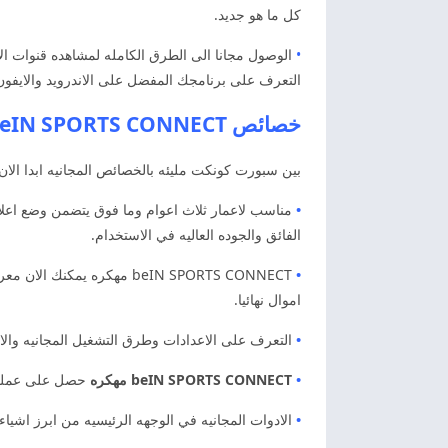
كل ما هو جديد.
•
الوصول مجانا الى الطرق الكامله لمشاهده قنوات ال
التعرف على برنامجك المفضل على الاندرويد والايفون
خصائص beIN SPORTS CONNECT مهكر اخر اصدار
بين سبورت كونكت مليئه بالخصائص المجانيه ابدا الان 
•
مناسب لاعمار ثلاث اعوام وما فوق يتضمن وضع اعلا
الفائق والجوده العاليه في الاستخدام.
•
beIN SPORTS CONNECT مهكره
اموال نهائيا.
•
التعرف على الاعدادات وطرق التشغيل المجانيه والاس
•
beIN SPORTS CONNECT مهكره
حصل على عمليات
•
الادوات المجانيه في الوجهه الرئيسيه من ابرز اشيا