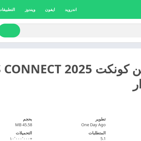
اندرويد
ايفون
ويندوز
التطبيقات 
تحميل بين كونكت 25
ر
تطوير
بحجم
45.58 MB
One Day Ago
المتطلبات
التحميلات
+١٠٬٠٠٠٬٠٠٠
5.1