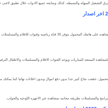
ق التشغيل السهله والبسيطه. كذلك ومتابعه جميع الادوات خلال تطبيق لاغنى عنه
بين كونكت من افضل التطبيقات على جوجل بلاي للمشاهده على هاتفك المحمول يتوف
هده الممتعه للمباريات ويوجد القنوات الافلام والمسلسلات والاطفال الترفيهيه
مول. حققت نجاح كبير جدا بدون دفع اموال وبدون اعلانات نهائيا كما يمكنك مش
برامج والمسلسلات بطريقه مجانيه بمشاهده عبر الاجهزه اللوحيه والجولب.