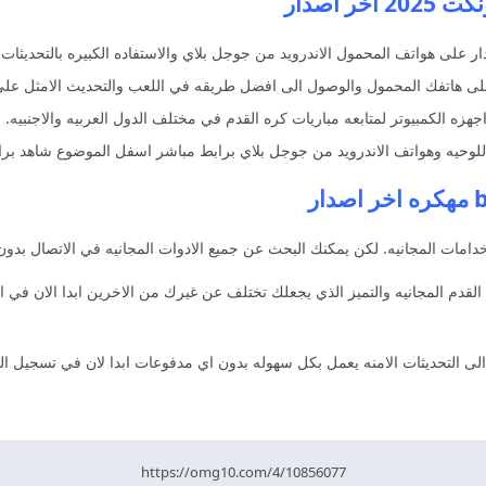
 اصدار
لى هواتف المحمول الاندرويد من جوجل بلاي والاستفاده الكبيره بالتحديثات م
لى هاتفك المحمول والوصول الى افضل طريقه في اللعب والتحديث الامثل على
للوحيه وهواتف الاندرويد من جوجل بلاي برابط مباشر اسفل الموضوع شاهد برام
مات المجانيه. لكن يمكنك البحث عن جميع الادوات المجانيه في الاتصال بدون اع
ف على نتائج كره القدم المجانيه والتميز الذي يجعلك تختلف عن غيرك من الاخرين ابدا ا
التحديثات الامنه يعمل بكل سهوله بدون اي مدفوعات ابدا لان في تسجيل الدخو
https://omg10.com/4/10856077