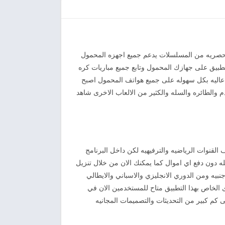
لحصريه من المسلسلات يدعم جميع اجهزه المحمول
التطبيق على جهازك المحمول وتابع جميع مباريات كره
ءه عاليه بكل سهوله على جميع هواتف المحمول اصبح
 والطائره والسله والكثير من الالعاب الاخرى شاهد
مختلف القنوات الرياضيه والترفيهيه لكن داخل البرنامج
ه دون دفع اي اموال كما يمكنك الان من خلال تنزيل
بيه ومن الدوري الانجليزي والاسباني والايطالي
 الخاص بهذا التطبيق متاح للمستخدمين الان في
م كبير من التحديثات والتصميمات المجانيه