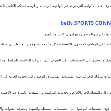
عرف على الادوات. التي توجد في الواجهه الرئيسيه وطريقه التحكم الكامل للاند
بها بكل سهوله بدون دفع اموال كذلك من أهمها :
البرامج المكانيه على الهواتف المحمول. للاستفاده بكل ما هو جديد ومميز للوصول الى
ك والوصول الى التصميمات. لكن التعرف على الادوات الرئيسيه للتواصل مع الاخر
be ما هو جديد من التحديثات يمكنك التعرف عليه المشاهده المباشره والوصول الى الجوده العا
لى المسلسلات والافلام والخدمات الترفيهيه والاستفاده الكبيره عبر الاجهزه ا
بين كونكت beIN SPORTS CONNECT من اقوى التطبيقات. للوصول الى التصميمات البسيطه والسهله ومعرف