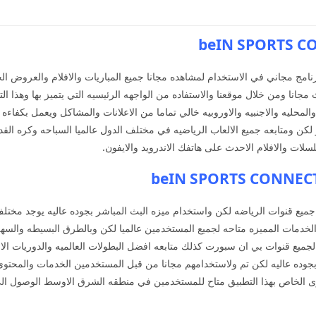
مج مجاني في الاستخدام لمشاهده مجانا جميع المباريات والافلام والعروض ا
 مجانا ومن خلال موقعنا والاستفاده من الواجهه الرئيسيه التي يتميز بها وهذا 
والمحليه والاجنبيه والاوروبيه خالي تماما من الاعلانات والمشاكل ويعمل بكفا
ن ومتابعه جميع الالعاب الرياضيه في مختلف الدول عالميا السباحه وكره القدم
لات والافلام الاحدث على هاتفك الاندرويد والايفون.
كنك الاطلاع على جميع قنوات الرياضه لكن واستخدام ميزه البث المباشر بجوده عاليه يوجد 
لخدمات المميزه متاحه لجميع المستخدمين عالميا لكن وبالطرق البسيطه والسهل
يع قنوات بي ان سبورت كذلك متابعه افضل البطولات العالميه والدوريات الاجن
 بجوده عاليه لكن تم ولاستخدامهم مجانا من قبل المستخدمين الخدمات والمحتوى
الخاص بهذا التطبيق متاح للمستخدمين في منطقه الشرق الاوسط الوصول الى ك