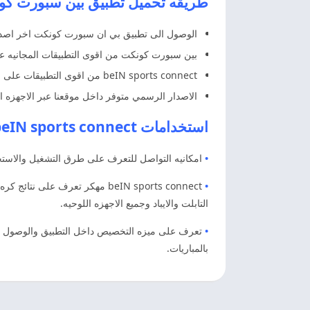
طريقه تحميل تطبيق بين سبورت كونكت 2025 اخر
الوصول الى تطبيق بي ان سبورت كونكت اخر اصدار ع
بين سبورت كونكت من اقوى التطبيقات المجانيه ع
beIN sports connect من اقوى التطبيقات على اجهزه الكمبيوتر لمتابعه مباريات كره القدم في مختلف الدول العربيه والاجنبيه.
الاصدار الرسمي متوفر داخل موقعنا عبر الاجهزه ا
استخدامات beIN sports connect مهكره اخر اصدار
•
امكانيه التواصل للتعرف على طرق التشغيل والاستخدا
•
beIN sports connect مهكر تعر
التابلت والايباد وجميع الاجهزه اللوحيه.
•
تعرف على ميزه التخصيص داخل التطبيق والوصول الى 
بالمباريات.