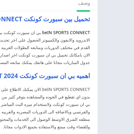
وصف
تحميل بين سبورت كونكت beIN SPORTS CONNECT
beIN SPORTS CONNECT
بي ان سبورت كونكت برنا
الاندرويد والايفون والكمبيوتر الحصول على اخر تحديث
القدم في مختلف الدوريات ومتابعه البطولات العربيه 
الان بامكانك تحميل بي ان سبورت كونكت اخر اصدار لك
جدول المباريات مجانا على هاتفك يمكنك متابعه المسلس
اهميه بي ان سبورت كونكت 2024 beIN SPORTS CONNECT
beIN SPORTS CONNECT الان يم
بدون اي تقطيع في الجوده والمشاهده يتوفر كثير من ا
بي ان سبورت كونكت ولاستخدام ميزه البث المباشر لجم
والفرنسي وبالاضافه الى الدوريات المصريه والعربيه
منطقه الشرق الاوسط الوصول الى الخدمات والمحتوى 
وللقضاء وقت ممتع والاستفاده بجميع الادوات مجانا.