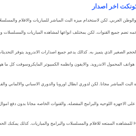
ونكت اخر اصدار
لوطن العربي. لكن لاستخدام ميزه البث المباشر للمباريات والافلام والمسلسلا
beIN SP يمتلك قائمه ضخمه تضم جميع القنوات. لكن بمختلف انواعها لمشاهده المباريات والمس
 الصغير الذي يتميز به. كذالك يدعم جميع اصدارات الاندرويد يتوفر التحديثات 
اتف المحمول الاندرويد. والايفون وانظمه الكمبيوتر المايكروسوفت كل ما هو 
beIN S الاطلاع على ميزه البث المباشر مجانا. لكن لدوري ابطال اوروبا والدوري الاسباني وا
لى الاجهزه اللوحيه والبرامج المفضله. والقنوات الخاصه مجانا بدون دفع اموال ل