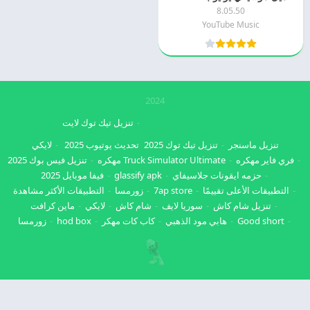
8.05.50
YouTube Music
2024
تنزيل تيك توك لايت
تنزيل ماسنجر
تنزيل تيك توك 2025
تحديث يوتيوب 2025
لايكي
فري فاير مهكره
Truck Simulator Ultimate مهكره
تنزيل فيس بوك 2025
حزمه ايقونات جلاسيفاي
glassify apk
فيفا موبايل 2025
التطبيقات الأعلى تقييمًا
7ap store
زورمسا
التطبيقات الأكثر مشاهدة
تنزيل شام كاش
سوريا لايف
شام كاش
لايكي
ماين كرافت
Good short
هابي مود الذهبي
كاب كات مهكر
hod box
زورمسا