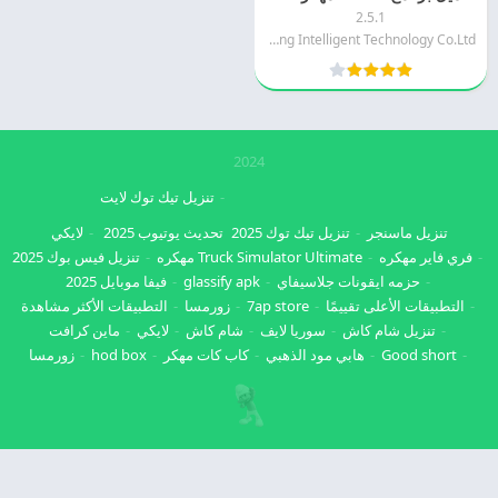
2.5.1
Shenzhen jusheng Intelligent Technology Co.Ltd
2024
تنزيل تيك توك لايت
تنزيل ماسنجر
تنزيل تيك توك 2025
تحديث يوتيوب 2025
لايكي
فري فاير مهكره
Truck Simulator Ultimate مهكره
تنزيل فيس بوك 2025
حزمه ايقونات جلاسيفاي
glassify apk
فيفا موبايل 2025
التطبيقات الأعلى تقييمًا
7ap store
زورمسا
التطبيقات الأكثر مشاهدة
تنزيل شام كاش
سوريا لايف
شام كاش
لايكي
ماين كرافت
Good short
هابي مود الذهبي
كاب كات مهكر
hod box
زورمسا