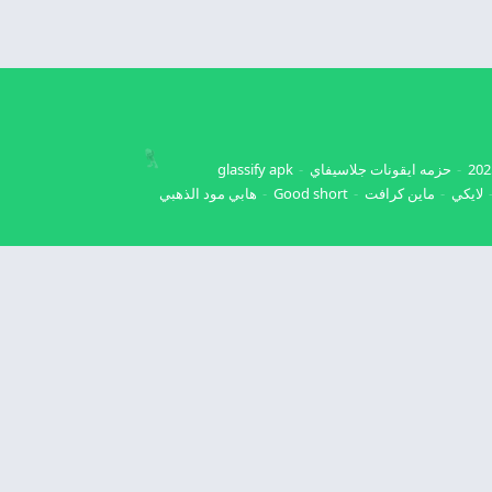
حزمه ايقونات جلاسيفاي
glassify apk
لايكي
ماين كرافت
Good short
هابي مود الذهبي