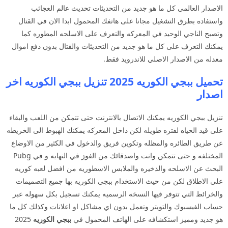
الاصدار العالمي كل ما هو جديد من التحديثات تحديث عالم العجائب
واستفاده بطرق التشغيل مجانا على هاتفك المحمول ابدا الان في القتال
وتصبح الناجي الوحيد في المعركه والتعرف على الاسلحه المطوره كما
يمكنك التعرف على كل ما هو جديد من التحديثات والقتال بدون دفع اموال
معدله من الاصدار الاصلي للاندرويد فقط.
تحميل ببجي الكوريه 2025 تنزيل ببجي الكوريه اخر
اصدار
تنزيل ببجي الكوريه يمكنك الاتصال بالانترنت حتى تتمكن من اللعب والبقاء
على قيد الحياه لفتره طويله لكن داخل المعركه يمكنك الهبوط الى الخريطه
عن طريق الطائره والمظله وتكوين فريق والدخول في الكثير من الاوضاع
المختلفه و حتى تتمكن وانت واصدقائك من الفوز في النهايه و في Pubg
البحث عن الاسلحه والذخيره والملابس الاسطوريه من افضل لعبه كوريه
علي الاطلاق لكن من حيث الاستخدام ببجي الكوريه بها جميع التصميمات
والخرائط التي تتوفر فيها النسخه الرسميه يمكنك تسجيل بكل سهوله عبر
حساب الفيسبوك والتويتر وتعمل بدون اي مشاكل او اعلانات وكذلك كل ما
هو جديد ومميز استكشافه على الهاتف المحمول في
ببجي الكوريه
2025