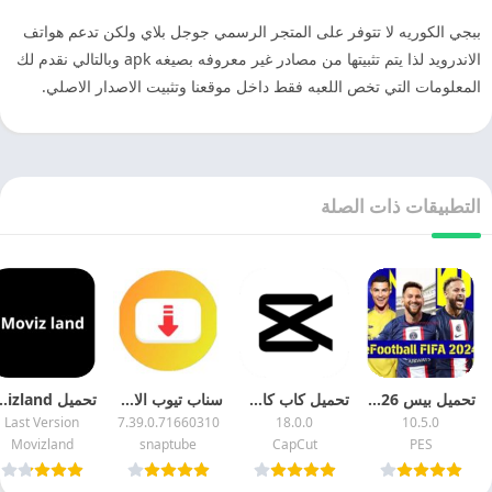
ببجي الكوريه لا تتوفر على المتجر الرسمي جوجل بلاي ولكن تدعم هواتف
الاندرويد لذا يتم تثبيتها من مصادر غير معروفه بصيغه apk وبالتالي نقدم لك
المعلومات التي تخص اللعبه فقط داخل موقعنا وتثبيت الاصدار الاصلي.
التطبيقات ذات الصلة
تحميل بيس 2026 eFootball PES اخر اصدار مجانا
تحميل كاب كات 2026 Capcut مهكر اخر اصدار للاندرويد
سناب تيوب الاصفر القديم 2026 Snaptube APK اخر اصدار مجانا
تحميل movizland مهكر 026
Last Version
7.39.0.71660310
18.0.0
10.5.0
Movizland
snaptube
CapCut
PES