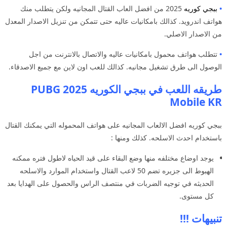
•
ببجي كوريه
2025 من افضل العاب القتال المجانيه ولكن يتطلب منك
هواتف اندرويد. كذالك بامكانيات عاليه حتى تتمكن من تنزيل الاصدار المعدل
من الاصدار الاصلي.
•
تتطلب هواتف محمول بامكانيات عاليه والاتصال بالانترنت من اجل
الوصول الى طرق تشغيل مجانيه. كذالك للعب اون لاين مع جميع الاصدقاء.
طريقه اللعب في ببجي الكوريه 2025 PUBG
Mobile KR
ببجي كوريه افضل الالعاب المجانيه على هواتف المحموله التي يمكنك القتال
باستخدام احدث الاسلحه. كذلك ومنها :
يوجد اوضاع مختلفه منها وضع البقاء على قيد الحياه لاطول فتره ممكنه
الهبوط الى جزيره تضم 50 لاعب القتال واستخدام الموارد والاسلحه
الحديثه في توجيه الضربات في منتصف الراس والحصول على الهدايا بعد
كل مستوى.
تنبيهات !!!