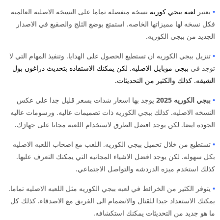
•
يعتبر
لعبه ب
بجي كوريه
نسخه منفصله تماما على النسخه الاصليه العالميه
فكل نسخه لها مميزاتها الخاصه. استمتع بوضع الثلج والصقيع في الاصدار
الجديد من ببجي الكوريه.
•
تنزيل ببجي الكوريه ان تستطيع الحصول على الهدايا. وتنفيذ المهام التي لا
توجد في
ببجي موبايل الاصليه. لكن يمكنك الاستفاده بتحديث دراغون بول
الشيقه. كذلك والكثير من التحديثات.
•
ببجي الكوريه 2025
يوجد بها اسعار شدات بسعر قليل جدا علي عكس
النسخه الاصليه. كذلك ببجي الكوريه ذات تصميمات عاليه. ورسومات عاليه
الجوده ايضا. لكن يوجد افضل الطرق لاستخدام اللعبه مجانا على جهازك.
•
تستطيع من خلال تحميل ببجي الكوريه. اللعب مع اصحاب اللعبه الاصليه
بكل سهوله. لكن يوجد افضل الاشياء المجانيه التي يمكنك التعرف عليها.
كذلك استخدم ميزه الدردشه والتواصل الاجتماعي.
•
يتوفر الكثير من الخرائط في لعبه ببجي الكوريه مثل اللعبه الاصليه تماما.
يمكنك الاستعداد جيدا للقتال والانضمام الى الفريق مع الاصدقاء. كذلك كل
ما هو جديد من التحديثات يمكنك استكشافه.