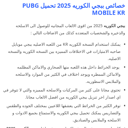
خصائص ببجي الكوريه 2025 تحميل PUBG
MOBILE KR
ببجي الكوريه
2025 من اقوى الالعاب المجانيه للوصول الى الاسلحه
والذخيره والشخصيات المتعدده كذلك من الاضافات التالي :
يمكنك استخدام النسخه الكوريه KR من اللعبه الاصليه ببجي موبايل
صاحبه الامتيازات في الاختلافات المميزه بين النسخه الكوريه والنسخه
الاصليه.
يوجد الخرائط داخل هذه اللعبه منها الصحاري والاماكن المظلمه
والاماكن الممطره ويوجد اختلاف في الكثير من الموارد والاسلحه
والملابس الاسطوريه.
تحتوي مجانا على كثير من المركبات والاسلحه المميزه والتي لا تتوفر في
اي اصدار اخر تنزيل ببجي الكوريه من افضل الالعاب مجانا.
توفر الكثير من الخرائط التي يعشقها اللاعبين بمختلف الجوده والطقس
والتضاريس يمكنك تحميل ببجي الكوريه والاستمتاع بجميع الادوات و
الاسلحه والملابس والصناديق.