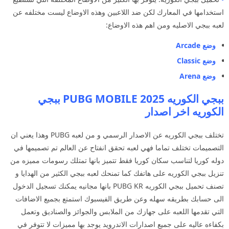
استخدامها في المعارك لكن ضد اللاعبين وهذه الاوضاع ليست مختلفه عن
لعبه ببجي الاصليه ومن اهم هذه الاوضاع:
وضع
Arcade
وضع
Classic
وضع
Arena
ببجي الكوريه PUBG MOBILE 2025 ببجي
الكوريه اخر اصدار
تختلف ببجي الكوريه عن الاصدار الرسمي و من لعبه PUBG وهذا يعني ان
التصميمات تختلف تماما فهي لعبه تحقق انفتاح عن العالم تم تصميمها في
دوله كوريا لتناسب سكان كوريا فقط تتميز بانها تمتلك رسومات مميزه من
تنزيل ببجي الكوريه على هاتفك كما تمنحك لعبه ببجي الكثير من الهدايا و
تصنف تحميل ببجي الكوريه PUBG KR بانها مجانيه يمكنك تسجيل الدخول
الى حسابك بطريقه سهله وعن طريق الفيسبوك استمتع بجميع الاضافات
التي تقدمها اللعبه على جهازك من الملابس والجوائز والصناديق وتعمل
بكفاءه عاليه على جميع اصدارات الاندرويد يوجد بها مميزات لا تتوفر في