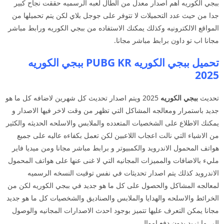
ببجي الكوريه اهم اصدار معدل من الطال لعبه الرسميه حققت نجاح كبير
جدا من حيث عدد التحميلات لا تتوفر على جوجل بلاي لكن يتم تحميلها من
المواقع الالكترونيه وكذلك يمكنك الاستفاده من ببجي الكوريه ورابط مباشر
مجانا اب تو داون برابط مباشر مجانا.
تحميل ببجي الكوريه PUBG KR ببجي الكوريه
2025
تحديث
ببجي الكوريه
2025 ويتم اصدار تحديث كل شهرين لاضافه كل ما هو
جديد باستمرار ومعالجه المشاكل التي تظهر من وقت لاخر فيها الاصدار و
يمكنك الاطلاع على الشخصيات المتعدده والملابس والاسلحه الحديثه والكثير
من الاشياء التي نالت اعجاب اللاعبين لكن تعمل بكفاءه عاليه على جميع
هواتف المحمول الاندرويد والكمبيوتر و برابط مباشر مجانا ومن ميديا فاير
مليء بالاضافات والمميزات المجانيه التي لا غنى عنها على هواتف المحمول
الاندرويد كذلك يتم اصدار تحديثات في نفس توقيت النسخه الرسميه
لمعالجه المشاكل والحصول على كل ما هو جديد في ببجي الكوريه لكن من
الخرائط والاسلحه والهدايا والملابس والصناديق والشخصيات كل ما هو جديد
مجانا يمكن التعرف عليها تتميز بوجود احدث الاصدارات المجانيه والوصول
الى ما تريد بدون دفع اموال.