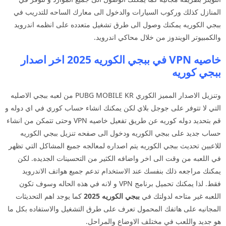
المنازل كذلك وركوب السيارات والدخول الى معارك الساحه للتدريب في
ببجي الكوريه يمكنك وصول الى طرق تشغيل متعدده على انظمه اندرويد
والكمبيوتر الويندوز من خلال محاكي اندرويد.
خاصيه VPN في ببجي الكوريه 2025 اخر اصدار
ببجي كوريه
وتنزيل الاصدار المميز الكوري PUBG MOBILE KR من لعبه ببجي الاصليه
التي لا تتوفر على جوجل بلاي لكن يمكنك انشاء حساب كوري في اي دوله و
قم بتحديد دوله كوريه عن طريق تفعيل خاصيه VPN وحتى تتمكن من انشاء
حساب جديد على ببجي الكوريه ودخول الى صفحه تنزيل ببجي الكوريه
للاعبين تحديث ببجي الكوريه يتم اصداره لمعالجه جميع المشاكل التي تظهر
في اللعبه من وقت الى اخر واضافه الكثير من التحسينات الجديده. لكن
يمكنك مراجعه ذلك بنفسك عند الاستخدام تدعم جميع هواتف الاندرويد
فقط. لذا يمكنك تحميل برنامج VPN و لانه في هذه الحاله وسوف تكون
اللعبه غير متاحه لدولتك في
ببجي الكوريه 2025
كما يوجد اهم التحديثات
المجانيه على هاتفك المحمول تعرف على طرق التشغيل والاستفاده بكل ما
هو جديد واللعب في مختلف الاوضاع والمراحل.