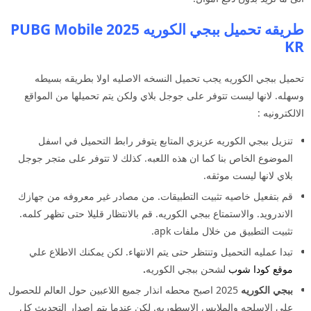
طريقه تحميل ببجي الكوريه 2025 PUBG Mobile
KR
تحميل ببجي الكوريه يجب تحميل النسخه الاصليه اولا بطريقه بسيطه
وسهله. لانها ليست تتوفر على جوجل بلاي ولكن يتم تحميلها من المواقع
الالكترونيه :
تنزيل ببجي الكوريه عزيزي المتابع يتوفر رابط التحميل في اسفل
الموضوع الخاص بنا كما ان هذه اللعبه. كذلك لا تتوفر على متجر جوجل
بلاي لانها ليست موثقه.
قم بتفعيل خاصيه تثبيت التطبيقات. من مصادر غير معروفه من جهازك
الاندرويد. والاستمتاع ببجي الكوريه. قم بالانتظار قليلا حتى تظهر كلمه.
تثبيت التطبيق من خلال ملفات apk.
تبدا عمليه التحميل وتنتظر حتى يتم الانتهاء. لكن يمكنك الاطلاع علي
موقع كودا شوب
لشحن ببجي الكوريه
.
ببجي الكوريه
2025 اصبح محطه انذار جميع اللاعبين حول العالم للحصول
على الاسلحه والملابس الاسطوريه. لكن عندما يتم اصدار التحديث كل