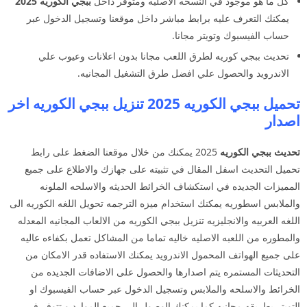
كل ما هو موجود في النسخه الاصليه ومتوفر داخل
ببجي الكوريه 2025
يمكنك التعرف عليه برابط مباشر داخل موقعنا وتسجيل الدخول عبر
حساب الفيسبوك وتويتر مجانا.
تحديث ببجي كوريه لطرق اللعب مجانا بدون اعلانات وعيوب علي
الاندرويد والحصول علي افضل طرق التشغيل المجانيه.
تحميل ببجي الكوريه 2025 تنزيل ببجي الكوريه اخر
اصدار
تحديث ببجي الكوريه
2025 يمكنك من خلال موقعنا الضغط على رابط
تحميل التحديث اسفل المقال في تثبيته على جهازك والاطلاع على جميع
المميزات الجديده في استكشاف الخرائط الحديثه والاسلحه الملونه
والملابس اسطوريه يمكنك استخدام ميزه الترجمه تحويل اللغه الكوريه الى
اللغه العربيه والانجليزيه تنزيل ببجي الكوريه من الالعاب المجانيه المعدله
والمطوره من اللعبه الاصليه خاليه تماما من المشاكل تعمل بكفاءه عاليه
على جميع الهواتف المحمول الاندرويد يمكنك الاستفاده قدر الامكان من
التحديثات المستمره يتم اصدارها والحصول على الاضافات الجديده من
الخرائط والاسلحه والملابس وتسجيل الدخول عبر حساب الفيسبوك او
التويتر بطريقه مجانيه كما يمكنك الوصول الى جميع الموارد و تتوفر في