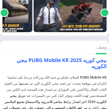
وصف
ببجي كوريه 2025
PUBG Mobile KR ببجي
الكوريه
PUBG Mobile KR
السلام عليكم ورحمه الله وبركاته مرحبا بكم متابعينا
الكرام في موقعنا نتحدث عن لعبه ببجي الكوريه التي تم تصنيفها من افضل
العاب القتال والاكشن على الموبايل تم اصدار هذه النسخه لدى الكثير من
المستخدمين لهذه اللعبه وتوفر اليك كثير من المميزات عند
تنزيل ببجي
الكوريه 2
024 اخر اصدار برابط مباشر للاندرويد والاستمتاع بجميع الملابس
ببجي
الكوريه
من اهم الالعاب المشهوره التي حصلت على عدد تحميلات كبير