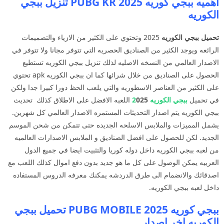
اهميه ببجي كوريه 2025 PUBG KR تنزيل ببجي
الكوريه
تحميل ببجي الكوريه
2025 وتحتوي على الكثير من الازياء والتصميمات
الرائعه ويوجد الكثير من الصناديق الحصريه التي تتوفر مجانا ولا تتوفر في
الاصدار العالمي من النسخه الاصليه لذلك تنزيل ببجي الكوريه تستطيع
الحصول على الصناديق من خلال شرائها كما ان ببجي الكوريه apk تحتوي
على الكثير من العناصر الاسطوريه والتي يلعب الحظ دورا كبيرا جدا ولكن
في تحميل
ببجي الكوريه 2
025
اللعبه الافضل على الاطلاق كذلك تحديث
ببجي الكوريه يتم اصدار التحديثات المستمره الاصدار العالمي كل شهرين.
يشمل المميزات والملابس الاسلحه الجديده حتى تتمكن من شحن الموسم
الجديد. لكن للحصول على افضل الصناديق و الملابس الاصدارات العالميه
من لعبه ببجي الكوريه داخل دوله كوريا والتثبيت ايضا في جميع الدول
العربيه يمكن الوصول على كل ما هو جديد بدون دفع اموال كذلك اللعب مع
اصدقائك والانضمام الى طرق الدردشه يمكنك معرفه الدروس المستفاده
داخل لعبه ببجي الكوريه.
ببجي كوريه PUBG MOBILE 2025 تحميل ببجي
الكوريه اخر اصدار