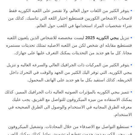
•
يتوفر الكثير من اللغات حول العالم. ولا تقتصر على اللعبه الكوريه فقط
لاصحاب الاشخاص الكوريين فتستطيع اختيار اللغه التي تناسبك. كذلك من
شراء شخصيات المراد استخدامها في اللعب حول العالم.
•
تنزيل
ببجي الكوريه 2025
ليست مخصصه للاشخاص الذين يلعبون اللعبه
فتستطيع مقابله اي شخص لكن من اللعبه الاصليه تمتلك تحديثات مستمره
مجانا. كل ما هو جديد من التحديثات يمكنك التعرف عليها على جهازك.
•
يتوفر الكثير من المركبات ذات الجرافيك العالي والسرعه العاليه و تنزيل
ببجي الكوريه. التي توفر اليك الكثير من الجهد والوقت في التحرك داخل
الخريطه. كذلك استفيد بكل ما هو جديد على الهاتف المحمول.
•
تتميز ببجي الكوريه بالمؤثرات الصوتيه العاليه ذات الجرافيك المميز. كذلك
يمكنك الاستفاده من ميزه الميكروفون للتواصل مع الفريق. يجب عليك
معرفه الطرق المجانيه في الاستخدام والوصول الى الطرق الصحيحه في
الاستخدام.
•
تستطيع التواصل مع الاصدقاء من خلال المحادثات. وتشغيل الميكروفون
في ببجي الكوريه دون حدوث تقطيع او تشويش نهائيا. كذلك يمكنك اللعب