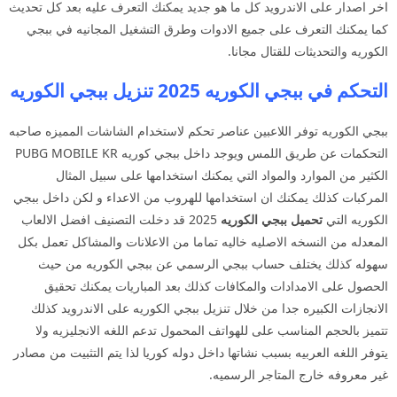
اخر اصدار على الاندرويد كل ما هو جديد يمكنك التعرف عليه بعد كل تحديث
كما يمكنك التعرف على جميع الادوات وطرق التشغيل المجانيه في ببجي
الكوريه والتحديثات للقتال مجانا.
التحكم في ببجي الكوريه 2025 تنزيل ببجي الكوريه
ببجي الكوريه توفر اللاعبين عناصر تحكم لاستخدام الشاشات المميزه صاحبه
التحكمات عن طريق اللمس ويوجد داخل ببجي كوريه PUBG MOBILE KR
الكثير من الموارد والمواد التي يمكنك استخدامها على سبيل المثال
المركبات كذلك يمكنك ان استخدامها للهروب من الاعداء و لكن داخل ببجي
الكوريه التي
تحميل ببجي الكوريه
2025 قد دخلت التصنيف افضل الالعاب
المعدله من النسخه الاصليه خاليه تماما من الاعلانات والمشاكل تعمل بكل
سهوله كذلك يختلف حساب ببجي الرسمي عن ببجي الكوريه من حيث
الحصول على الامدادات والمكافات كذلك بعد المباريات يمكنك تحقيق
الانجازات الكبيره جدا من خلال تنزيل ببجي الكوريه على الاندرويد كذلك
تتميز بالحجم المناسب على للهواتف المحمول تدعم اللغه الانجليزيه ولا
يتوفر اللغه العربيه بسبب نشاتها داخل دوله كوريا لذا يتم التثبيت من مصادر
غير معروفه خارج المتاجر الرسميه.