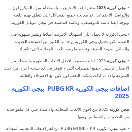
•
ببجي كوريه 2025
تدعم اللغه الانجليزيه. باستخدام ميزه الميكروفون
والتواصل الاجتماعي. تم معالجه جميع المشاكل التي تتعلق بهذه اللعبه
ويوجد ايضا قائمه للموسيقى. وقائمه اساسيه في ببجي موبايل الكوريه.
•
ببجي الكوريه لا تعمل علي استهلاك الانترنت اطلاقا وتتميز بسهوله في
اللعب. لكن تحميل ببجي الكوريه يوجد بها الكثير من الاسلحه الجديده.
والقنابل اليدوية الحديثه وتحديد طريقه اللعب المجانيه التي تناسبك.
•
ببجي كوريه
2025 دخلت تصنيف افضل الالعاب المطوره والمعدله من
الاصدار الرسمي جميع المميزات التي لا تتوفر في اي نسخه اخرى من حيث
السرعه والاداء. كذلك يمكنك اللعب اون لاين مع الاصدقاء والعائله.
اضافات ببجي الكوريه PUBG KR ببجي الكوريه
2025
ببجي كوريه
2025 من اقوي الالعاب المجانيه والاعتماد علي كل ماهو جديد
من التحديثات والخصائص ومنها :
•
لعبه ببجي الكوريه PUBG MOBILE KR من اهم الالعاب المجانيه المعدله