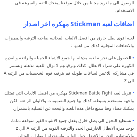
الوصول الى ما تريد مجانا من خلال موقعنا يمنحك الثقه والسرعه في
الاستخدام.
اضافات لعبه Stickman مهكره اخر اصدار
لعبه اقوى بطل خارق من افضل الالعاب المجانيه صاحبه الترقيه والمميزات
والاضافات المجانيه كذلك من اهمها :
•
الحصول على تجربه لعبه مذهله بها جميع الاشياء الجميله والرائعه والقدره
الكبيره على شراء الابطال. كذلك وترقياتهم لا تزال اللعبه مذهله وتستمر
في مشاركه اللاعبين لساعات طويله قم بترقيه قوه الشخصيات من الرتبه A
الي Z.
•
تنزيل لعبه Stickman Battle Fight مهكره من افضل الالعاب التي تمتلك
واجهه مستخدم بسيطه. كذلك بها جميع التصميمات والالوان الرائعه. لكن
يمكنك قضاء وقتا ممتع داخل هذه اللعبه والبحث عن التسليه باستمرار.
•
تستطيع التحول الى بطل خارق يفعل جميع الاشياء الغير متوقعه تماما.
يوجد ميزه الابطال الخارقين الجدد والترقيه القويه من الرتبه A الي z
والاستفاده بالتجربه الافضل حول العالم. واستخدام المهارات القتاليه