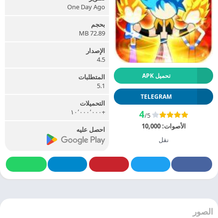
One Day Ago
بحجم
72.89 MB
الإصدار
4.5
تحميل APK
المتطلبات
5.1
TELEGRAM
التحميلات
+١٠٬٠٠٠٬٠٠٠
4
/5
الأصوات:
10,000
احصل عليه
نقل
الصور