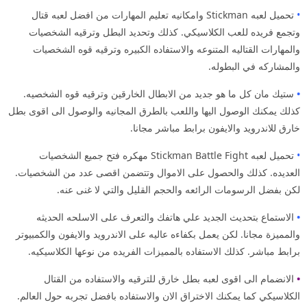
•
تحميل لعبه Stickman وامكانيه تعليم المهارات من افضل لعبه قتال
وتجمع فريده للعب الكلاسيكي. كذلك وتحديد البطل وترقيه الشخصيات
والمهارات القتاليه المتنوعه والاستفاده الكبيره وترقيه قوه الشخصيات
والمشاركه في البطوله.
•
ستيك مان كل ما هو جديد من الابطال الخارقين وترقيه قوه الشخصيه.
كذلك يمكنك الوصول اليها واللعب بالطرق المجانيه والوصول الى اقوى بطل
خارق للاندرويد والايفون برابط مباشر مجانا.
•
تحميل لعبه Stickman Battle Fight مهكره فتح جميع الشخصيات
العديده. كذلك والحصول على الاموال وتتضمن اقصى عدد من الشخصيات.
لكن بفضل الرسومات الرائعه والحجم القليل والتي لا غنى عنه.
•
الاستماع بتحديث الجديد علي هاتفك والتعرف على الاسلحه الحديثه
والمميزة مجانا. لكن يعمل بكفاءه عاليه على الاندرويد والايفون والكمبيوتر
برابط مباشر. كذلك الاستفاده بالمميزات الفريده من نوعها الكلاسيكيه.
•
الانضمام الى اقوى لعبه بطل خارق للترقيه والاستفاده من القتال
الكلاسيكي كما يمكنك الاختراق الان والاستفاده بافضل تجربه حول العالم.