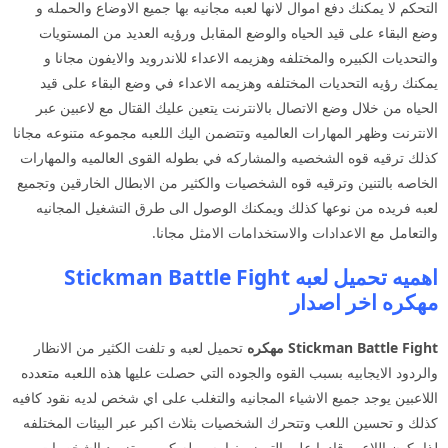
التحكم لا يمكنك دفع اموال لانها لعبه مجانيه بها جميع الاوضاع والحمله و
وضع البقاء على قيد الحياه والوضع المقابل ورؤيه العديد من المستويات
والتحديات الكبيره والمختلفه وهزيمه الاعداء للاندرويد والايفون مجانا و
يمكنك رؤيه التحديات المختلفه وهزيمه الاعداء في وضع البقاء على قيد
الحياه من خلال وضع الاتصال بالانترنت يتعين عليك القتال مع لاعبين عبر
الانترنت وظهر المهارات العالميه وتتضمن اليك اللعبه مجموعه متنوعه مجانا
كذلك ترقيه قوه الشخصيه والمشاركه في بطوله القوى العالميه والمهارات
الخاصه بالتنين وترقيه قوه الشخصيات والكثير من الابطال الخارقين وتجميع
لعبه فريده من نوعها كذلك ويمكنك الوصول الى طرق التشغيل المجانيه
والتعامل مع الاعدادات والاستخدامات الامثل مجانا.
اهميه تحميل لعبه Stickman Battle Fight
مهكره اخر اصدار
Stickman Battle Fight مهكره
تحميل لعبه و تلفت الكثير من الانظار
والردود الايجابيه بسبب القوه والجوده التي حصلت عليها هذه اللعبه متعدده
اللاعبين يوجد جميع الاشياء المجانيه والتغلب على اي شخص لديه نقود كافيه
كذلك و تحسين اللعب وتتحرك الشخصيات بثلاث اكبر عبر البيئات المختلفه
لذا يكون اللاعب قادرا على التميز بينها بسهوله كبيره وتزويد الشخصيات