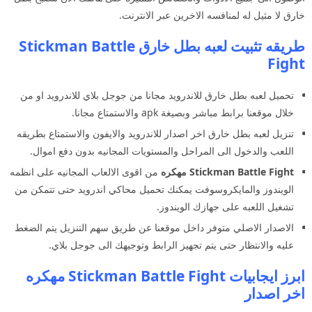
خارق لا مثيل له لمنافسه الاخرين عبر الانترنت.
طريقه تثبيت لعبه بطل خارق Stickman Battle
Fight
تحميل لعبه بطل خارق للاندرويد مجانا من جوجل بلاي للاندرويد او من
خلال موقعنا برابط مباشر وبصيغة apk والاستمتاع مجانا.
تنزيل لعبه بطل خارق اخر اصدار للاندرويد والايفون والاستمتاع بطريقه
اللعب والدخول الى المراحل والمستويات المجانيه بدون دفع اموال.
Stickman Battle Fight مهكره
من اقوى الالعاب المجانيه على انظمه
الويندوز والمايكروسوفت يمكنك تحميل محاكي اندرويد حتى تتمكن من
تشغيل اللعبه على جهازك الويندوز.
الاصدار الاصلي متوفر داخل موقعنا عن طريق سهم التنزيل يتم الضغط
عليه والانتظار حتى يتم تجهيز الرابط وتوجيهك الى جوجل بلاي.
ابرز ايجابيات Stickman Battle Fight مهكره
اخر اصدار