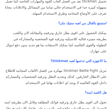
تحميل Stickman تعد من افضل العاب القوه والمهارات الخاصه كما تعمل
بسهوله كبيره جدا في الاستخدام خالي تماما من المشاكل والاعلانات مجانا
تعرف على الأوضاع المجانيه وطرق الاستخدام السهله.
استمتع بالقتال من لعبه ستيك مان؟
يمكنك الحصول على اقوى بطل خارق وترقيته والمقاتله الان واللعب
بطريقه مميزه قتاليه كلاسيكيه وترقيه قوه الشخصيه والمشاركه في
البطوله والقوى العالميه كما يمكنك الاستفاده بما هو جديد بدون دفع اموال
على جهازك.
ما الاجهزه التي تدعمها لعبه Stickman؟
تنزيل Stickman Battle Fight مهكره من افضل الالعاب المجانيه للاطلاع
على الابطال الخارقين. كذلك وتحديد البطل وترقيه الشخصيات والمشاركه
داخل القوه العالميه لا يوجد اي اعلانات نهائيا في الاستخدام.
هل اللعبه امنه؟
تحول الى اقوى بطل خارق وترقيه قواتك المطلقه وقاتل الان بطريقه امنه
الوصول الى جميع الادوات والخصائص المميزه على هاتفك الان لتصبح بطل