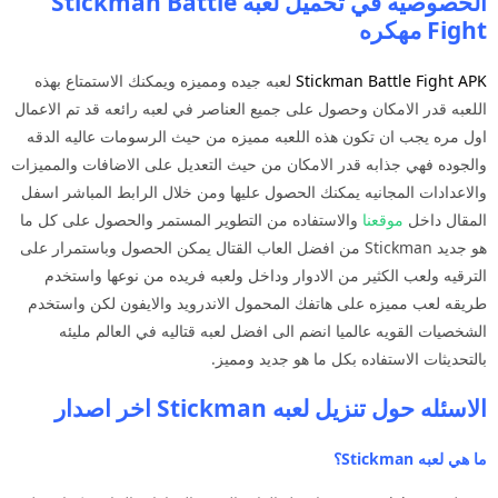
الخصوصيه في تحميل لعبه Stickman Battle
Fight مهكره
Stickman Battle Fight APK
لعبه جيده ومميزه ويمكنك الاستمتاع بهذه
اللعبه قدر الامكان وحصول على جميع العناصر في لعبه رائعه قد تم الاعمال
اول مره يجب ان تكون هذه اللعبه مميزه من حيث الرسومات عاليه الدقه
والجوده فهي جذابه قدر الامكان من حيث التعديل على الاضافات والمميزات
والاعدادات المجانيه يمكنك الحصول عليها ومن خلال الرابط المباشر اسفل
المقال داخل
موقعنا
والاستفاده من التطوير المستمر والحصول على كل ما
هو جديد Stickman من افضل العاب القتال يمكن الحصول وباستمرار على
الترقيه ولعب الكثير من الادوار وداخل ولعبه فريده من نوعها واستخدم
طريقه لعب مميزه على هاتفك المحمول الاندرويد والايفون لكن واستخدم
الشخصيات القويه عالميا انضم الى افضل لعبه قتاليه في العالم مليئه
بالتحديثات الاستفاده بكل ما هو جديد ومميز.
الاسئله حول تنزيل لعبه Stickman اخر اصدار
ما هي لعبه Stickman؟