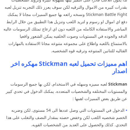
بقدرات كبيره من الاموال والترقيه لكن سوف يعزز ذلك التجربه تنزيل لعبه
Stickman Battle Fight ونسخه رائعه بها جميع المميزات مجانا لا يمكنك
دفع اي اموال او رسوم و لتريد اللعب وتنزيل هذا التطبيق من خلال الرابط
المباشر والاستفاده الكامله من اللعبه دون اي ازعاج تمتلك الرسومات عاليه
الدقه والجوده في المستويات وصوت الخلفيه يمكن الشعور واقعيا
بالاستمتاع باللعبه واطلاع على مجموعه متنوعه مجانا الاستفاده بالمهارات
القتاليه للتنانين المتنوعه وترقيه قوه الشخصيه.
اهم مميزات تحميل لعبه Stickman مهكره اخر
اصدار
Stickman
لعبه مميزه وسهله في الاستخدام. لكن بها جميع الرسومات
والمستويات المختلفه والشخصيات المتعدده. يمكنك الدخول في تحدي كبير
عن طريق بعض المميزات اهمها :
•
الدخول في المستويات التي وصل عددها الى 54 مستوى. لكن وضربه
الخصم شخصيه اللعب لكن وخفض حصته بمقدار النصف والتغلب على هذا
التحدي. كذلك والحصول على العديد من الشخصيات القويه.