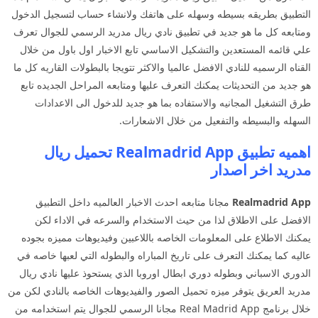
التطبيق بطريقه بسيطه وسهله على هاتفك ولانشاء حساب لتسجيل الدخول
ومتابعه كل ما هو جديد في تطبيق نادي ريال مدريد الرسمي للجوال تعرف
علي قائمه المستعدين والتشكيل الاساسي تابع الاخبار اول باول من خلال
القناه الرسميه للنادي الافضل عالميا والاكثر تتويجا بالبطولات القاريه كل ما
هو جديد من التحديثات يمكنك التعرف عليها ومتابعه المراحل الجديده تابع
طرق التشغيل المجانيه والاستفاده بما هو جديد للدخول الى الاعدادات
السهله والبسيطه والتفعيل من خلال الاشعارات.
اهميه تطبيق Realmadrid App تحميل ريال
مدريد اخر اصدار
Realmadrid App
مجانا متابعه احدث الاخبار العالميه داخل التطبيق
الافضل على الاطلاق لذا من حيث الاستخدام والسرعه في الاداء لكن
يمكنك الاطلاع على المعلومات الخاصه باللاعبين وفيديوهات مميزه بجوده
عاليه كما يمكنك التعرف على تاريخ المباراه والبطوله التي لعبها خاصه في
الدوري الاسباني وبطوله دوري ابطال اوروبا الذي يستحوذ عليها نادي ريال
مدريد العريق يتوفر ميزه تحميل الصور والفيديوهات الخاصه بالنادي لكن من
خلال برنامج Real Madrid App مجانا الرسمي للجوال يتم استخدامه من