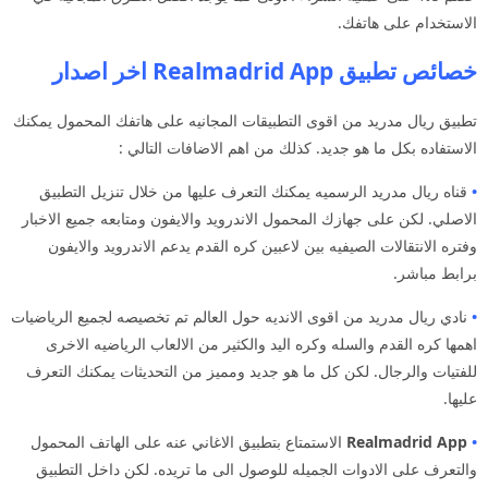
الاستخدام على هاتفك.
خصائص تطبيق Realmadrid App اخر اصدار
تطبيق ريال مدريد من اقوى التطبيقات المجانيه على هاتفك المحمول يمكنك
الاستفاده بكل ما هو جديد. كذلك من اهم الاضافات التالي :
•
قناه ريال مدريد الرسميه يمكنك التعرف عليها من خلال تنزيل التطبيق
الاصلي. لكن على جهازك المحمول الاندرويد والايفون ومتابعه جميع الاخبار
وفتره الانتقالات الصيفيه بين لاعبين كره القدم يدعم الاندرويد والايفون
برابط مباشر.
•
نادي ريال مدريد من اقوى الانديه حول العالم تم تخصيصه لجميع الرياضيات
اهمها كره القدم والسله وكره اليد والكثير من الالعاب الرياضيه الاخرى
للفتيات والرجال. لكن كل ما هو جديد ومميز من التحديثات يمكنك التعرف
عليها.
•
App
Realmadrid
الاستمتاع بتطبيق الاغاني عنه على الهاتف المحمول
والتعرف على الادوات الجميله للوصول الى ما تريده. لكن داخل التطبيق