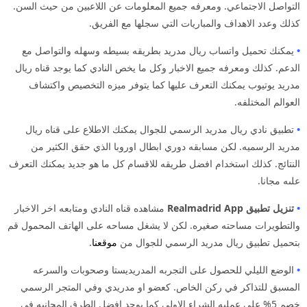
التواصل الاجتماعي. ومعرفه جميع المعلومات عن اللاعبين من حيث السن.
كذلك وعدد الاهداف والمباريات التي سجلها مع الفريق.
•
يمكنك تحميل واتساب ريال مدريد بطريقه بسيطه وسهله والتواصل مع
الدعم. كذلك ومعرفه جميع الاخبار وكل ما يخص النادي كما يوجد قناه ريال
مدريد يوتيوب يمكنك التعرف عليها كما يتوفر ميزه التخصيص واكتشاف
العوالم المختلفه.
•
تطبيق نادي ريال مدريد الرسمي للجوال يمكنك الاطلاع على قناه ريال
مدريد الرسميه. لكن مسابقه دوري ابطال اوروبا الذي حقق الكثير من
النتائج. كذلك استخدام افضل طريقه للاقسام كل ما هو جديد يمكنك التعرف
علىه مجانا.
•
تنزيل تطبيق Realmadrid App
مشاهده قناه النادي ومتابعه اخر الاخبار
والتطويرات مساحته صغيره. لكن لا يشغل مساحه على الهاتف المحمول قم
بتحميل تطبيق ريال مدريد الرسمي للجوال من
موقعنا
.
•
الوضع الليلي للحصول على التجربه المدريديستا وصحوبات والسرعه
المسبق للتذاكر في ركن الخاص. كعضو او مدريدي وفي المتجر الرسمي
خصم 5% على عمليه الشراء الاولى كما يوجد افضل الطرق المجانيه في