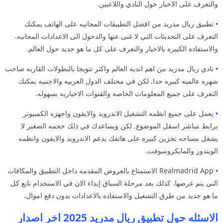
والتعرف على الاخبار حول النادي واللاعبين.
•
تطبيق ريال مدريد من افضل التطبيقات المجانيه على الهاتف يمكنك
التعرف على التحديثات التي لا غنى عنها والدخول الى الاعدادات المجانيه.
والاستفاده الكبيره بالاخبار والتعرف على كل ما هو جديد حول العالم.
•
نادي ريال مدريد من اهم انديه العالم واكثر تتويجا بالبطولات القاريه صاحب
شهره عالميه كبيره جدا. لكن في مختلف الدول العربيه والاجنبيه يمكنك
التعرف على جميع المعلومات الخاصه والقنوات الاخباريه بسهوله.
•
يعمل على جميع انظمه التشغيل الاندرويد والايفون واجهزه الكمبيوتر
برابط مباشر اسفل الموضوع. لكن ويساعدك في ذلك حجمه الصغير لا
يشغل مساحه تخزين كبيره على هاتفك يدعم الاندرويد والايفون وانظمه
الويندوز والمايكروسوفت.
•
Realmadrid App الاستمتاع بالعروض المقدمه داخل التطبيق والمكافات
التي يتم عرضها. كذلك بعد مرحلة السباق إبداء الان في الاستخدام تابع كل
ما هو جديد من طرق التشغيل والاستفاده بالاعدادات بدون دفع اموال.
الاسئله حول تطبيق ريال مدريد 2025 اخر اصدار