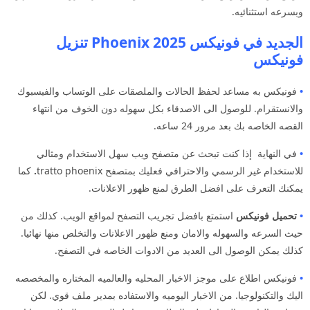
وبسرعه استثنائيه.
الجديد في فونيكس 2025 Phoenix تنزيل
فونيكس
•
فونيكس به مساعد لحفظ الحالات والملصقات على الوتساب والفيسبوك
والانستقرام. للوصول الى الاصدقاء بكل سهوله دون الخوف من انتهاء
القصه الخاصه بك بعد مرور 24 ساعه.
•
في النهاية إذا كنت تبحث عن متصفح ويب سهل الاستخدام ومثالي
للاستخدام غير الرسمي والاحترافي فعليك بمتصفح tratto phoenix
.
كما
يمكنك التعرف على افضل الطرق لمنع ظهور الاعلانات.
•
تحميل فونيكس
استمتع بافضل تجريب التصفح لمواقع الويب. كذلك من
حيث السرعه والسهوله والامان ومنع ظهور الاعلانات والتخلص منها نهائيا.
كذلك يمكن الوصول الى العديد من الادوات الخاصه في التصفح.
•
فونيكس اطلاع على موجز الاخبار المحليه والعالميه المختاره والمخصصه
اليك والتكنولوجيا. من الاخبار اليوميه والاستفاده بمدير ملف قوي. لكن