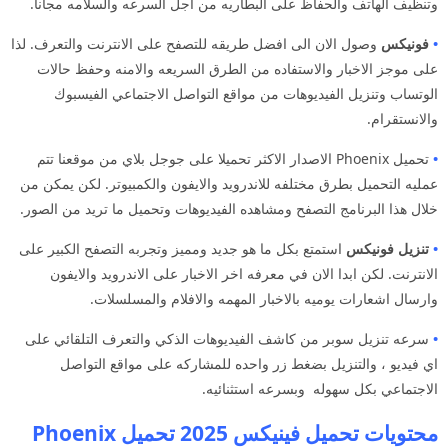
وتنظيف الهاتف والحفاظ على البطاريه من اجل السرعه والسلامه مجانا.
•
فونيكس
وصول الان الى افضل طريقه للتصفح على الانترنت والتعرف. لذا
على موجز الاخبار والاستفاده من الطرق السريعه والامنه وحفظ حالات
الوتساب وتنزيل الفيديوهات من مواقع التواصل الاجتماعي الفيسبوك
والانستقرام.
•
تحميل Phoenix الاصدار الاكثر تحميلا على جوجل بلاي من موقعنا تتم
عمليه التحميل بطرق مختلفه للاندرويد والايفون والكمبيوتر. لكن يمكن من
خلال هذا البرنامج التصفح ومشاهده الفيديوهات وتحميل ما تريد من الصور.
•
تنزيل فونيكس
استمتع بكل ما هو جديد ومميز وتجربه التصفح الكبير على
الانترنت. لكن ابدا الان في معرفه اخر الاخبار على الاندرويد والايفون
وارسال اشعارات يوميه بالاخبار المهمه والافلام والمسلسلات.
•
سرعه تنزيل سوبر من كاشف الفيديوهات الذكي والتعرف التلقائي على
اي فيديو ، والتنزيل بضغط زر واحده للمشاركه على مواقع التواصل
الاجتماعي بكل سهوله وبسرعه استثنائيه.
محتويات تحميل فينيكس 2025 تحميل Phoenix