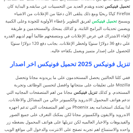
تحميل فينيكس
تجده ويقدم العديد من التحسينات عن سابقه.و البداية كان
Firefox كيانًا ربحيًا ومع ذلك يتلقى الآن دعمًا من الإعلانات من الاشياء
ويسمح
تحميل فينيكس
لفريق التطوير بإعطاء الأولوية للجودة وعلى الكمية
ويضمن تحديثات البرامج الثابتة. و كذالك يمنحك والمستخدمين و طريقة
لإلغاء الاشتراك في عرض الإعلانات في ومتصفحهم طالما أنهم لديهم القدره
علي دفع 36 دولارًا سنويًا ولحظر الإعلانات. بجانب دفع 120 دولارًا سنويًا
للحصول على إصدار متميز ويعمل بكفاءه عاليه.
تنزيل فونيكس 2025 تحميل فونيكس اخر اصدار
ففي كلتا الحالتين يحصل المستخدمون على ما يريدونه مجانا وتحصل
Mozilla على تعليقات على منتجاتها وافضل لتحسين الوظائف وتجربة
المستخدم. و كذلك
تنزيل فينيكس
مجانا من اهم المتصفحات المجانيه التي
تدعم هواتف المحمول الاندرويد والكمبيوتر خالي من المشاكل والاعلانات.
لذا يمكنك استخدامه يعد Phoenix من اهم المتصفحات التي تدعم اجهزه
الاندرويد والايفون والكمبيوتر مجانا لكن يمكنك التعرف على جميع الصور
والفيديوهات والاخبار العالميه لكن تنزيلها على هواتف المحمول بضغطه زر
واحده والاستمتاع اهم تجربه تصفح على الانترنت والدخول الى مواقع الويب