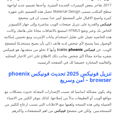
2017 تفاخر ببعض المميزات الجديدة المثيرة. وأحدها تصميم جديد لواجهة
سطح المكتب يسمى Material Design حصل هذه التصميم علي شهره
كبيره واصبح الاقبال علي المتصفح كبير جدا بسبب ان في متصفح
فينيكس
والقدرة على تنزيل صفحات الويب مباشرة وإلى جهاز الكمبيوتر
الخاص بك وعبر وضع HTML5 استمتع بالاضافات مجانا على هاتفك وكانت
هذه الخاصيه تعمل علي تقليل استخدام بيانات الإنترنت ومع تحسين إمكانية
الوصول مما يسمح لأي شخص لديه هاتف ذكي بأن يصبح مستخدمًا لمتصفح
الويب. عن
فينيكس tratto
phoenix
وأنها لا تخلو من منتقديها. هو فينيكس
شفره متاحة مجانًا لأي شخص بجانب ذلك الاطلاع على اخر الاخبار المحليه
والعالميه المختاره خصيصا لك في الصفحه الرئيسيه.
تنزيل فونيكس 2025 تحديث فونيكس phoenix
browser – آمن وسريع
وقد يكون مشكلة اساسيا قد تسبب الإصدارات المعدلة حدوث مشكلات مع
مواقع الويب أو التطبيقات بدلاً من إصلاحها. كذلك يتوفر الكثير من الاشياء
الجميله وفي هذه النسخه واهمها منع الاعلانات التي تسبب ازعاج للكثير من
المستخدمين. ولكن في متصفح
فينيكس
من اهم المتصفحات واكثرهم