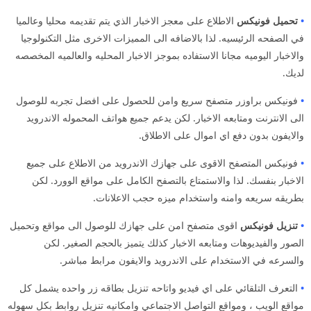
•
تحميل فونيكس
الاطلاع على معجز الاخبار الذي يتم تقديمه محليا وعالميا
في الصفحه الرئيسيه. لذا بالاضافه الى المميزات الاخرى مثل التكنولوجيا
والاخبار اليوميه مجانا الاستفاده بموجز الاخبار المحليه والعالميه المخصصه
لديك.
•
فونيكس براوزر متصفح سريع وامن للحصول على افضل تجربه للوصول
الى الانترنت ومتابعه الاخبار. لكن يدعم جميع هواتف المحموله الاندرويد
والايفون بدون دفع اي اموال على الاطلاق.
•
فونيكس المتصفح الاقوى على جهازك الاندرويد من الاطلاع على جميع
الاخبار بنفسك. لذا والاستمتاع بالتصفح الكامل على مواقع الوورد. لكن
بطريقه سريعه وامنه واستخدام ميزه حجب الاعلانات.
•
تنزيل فونيكس
اقوى متصفح امن على جهازك للوصول الى مواقع وتحميل
الصور والفيديوهات ومتابعه الاخبار كذلك يتميز بالحجم الصغير. لكن
والسرعه في الاستخدام على الاندرويد والايفون مرابط مباشر.
•
التعرف التلقائي على اي فيديو واتاحه تنزيل بطاقه زر واحده يشمل كل
مواقع الويب ، ومواقع التواصل الاجتماعي وامكانيه تنزيل روابط بكل سهوله