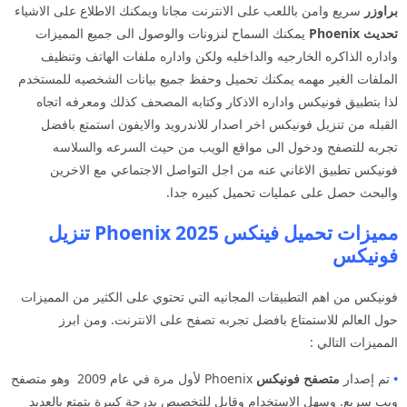
براوزر
سريع وامن باللعب على الانترنت مجانا ويمكنك الاطلاع على الاشياء
تحديث Phoenix
يمكنك السماح لنزونات والوصول الى جميع المميزات
واداره الذاكره الخارجيه والداخليه ولكن واداره ملفات الهاتف وتنظيف
الملفات الغير مهمه يمكنك تحميل وحفظ جميع بيانات الشخصيه للمستخدم
لذا بتطبيق فونيكس واداره الاذكار وكتابه المصحف كذلك ومعرفه اتجاه
القبله من تنزيل فونيكس اخر اصدار للاندرويد والايفون استمتع بافضل
تجربه للتصفح ودخول الى مواقع الويب من حيث السرعه والسلاسه
فونيكس تطبيق الاغاني عنه من اجل التواصل الاجتماعي مع الاخرين
والبحث حصل على عمليات تحميل كبيره جدا.
مميزات تحميل فينكس 2025 Phoenix تنزيل
فونيكس
فونيكس من اهم التطبيقات المجانيه التي تحتوي على الكثير من المميزات
حول العالم للاستمتاع بافضل تجربه تصفح على الانترنت. ومن ابرز
المميزات التالي :
•
تم إصدار
متصفح فونيكس
Phoenix لأول مرة في عام 2009 وهو متصفح
ويب سريع. وسهل الاستخدام وقابل للتخصيص بدرجة كبيرة يتمتع بالعديد