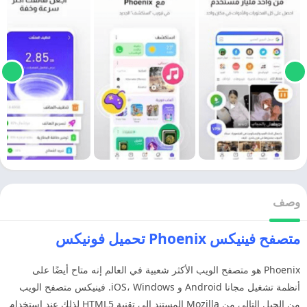
وصف
متصفح فينيكس Phoenix تحميل فونيكس
Phoenix هو متصفح الويب الأكثر شعبية في العالم إنه متاح أيضًا على
أنظمة تشغيل مجانا Android و iOS، Windows. فينيكس متصفح الويب
من الجيل التالي من Mozilla المستند إلى تقنية HTML5 لذلك عند استخدام