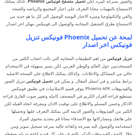
والصور بسرعه كبيره. لكن
تحميل متصفح فونيكس Phoenix.
كذلك يمكنك
الاستمتاع بالمهمات مجانا التعرف على اخبار المجتمع والرياضه والصحه
والفن والتكنولوجيا وميزه الاخبار اليوميه الوصول الى كل ما هو جديد من
الاستمتاع بطرق التشغيل المجانيه والوصول الى فونيكس مهكر اخر اصدار.
لمحة عن تحميل Phoenix فونيكس تنزيل
فونيكس اخر اصدار
تنزيل فونيكس
من اهم التطبيقات المجانيه التي نالت اعجاب الكثير من
المستخدمين حول العالم والوطن العربي. لكن يتميز بسهوله في الاستخدام
خالي من المشاكل والاعلانات. وكذالك يمكنك الاطلاع على النسخه الاصليه
برابط مباشر و في اسفل المقال. و يمكن في
تحميل فونيكس
تنزيل الصور
والفيديوهات Phoenix APK يتوفر قسم الاسلاميات في تطبيق فونيكس
تستطيع قراءه القران الكريم في المصحف كامله وتغيير صوت القارئ قراءه
الاذكار وحسن المسلم والاطلاع على توقيت الاذان ومعرفه اتجاه القبله لكن
الكثير من الفيديوهات والصور الدينيه التي يمكنك التعرف عليها وتحميلها
على هاتفك ومشاركاتها مع الاصدقاء مجانا قم بتحديد محتوى المراد
استخدامه والوصول اليه بسرعه وكفاءه عاليه سرعه تسجيل سوبر ومن
خلال كاشف الفيديوهات الذكي بالتعرف على كل فيديو إتاحة تنزيله بضغطه