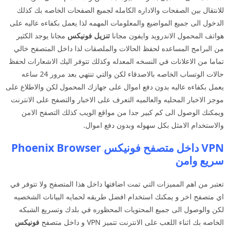
للانتقال بين الصفحات والاداره الكامله لجميع الصفحات الخاصه بك كذلك
الدخول الى جميع المواضيع والمعلومات المهمه لذا يعمل بكفاءه عاليه على
هواتف المحمول الاندرويد وايفون مجانا
تنزيل فونيكس
مجانا يوجد الكثير
من البرامج المساعده لحفظ الحالات والملصقات لذا داخل المتصفح خالي
تماما من الاعلانات في النسخه المعدله وكذلك تتوفر اليك الاشعارات لحفظ
حالات الوتساب الخاصه بالاصدقاء لكن والتي تنتهي بعد مرور 24 ساعه
يعمل بكفاءه عاليه بدون دفع اموال على جهازك المحمول لكن والاطلاع على
موجز الاخبار المحليه والعالميه التعرف على الاخبار والتصفح على الانترنت
ويمكنك الوصول الى كم كبير جدا من مواقع الويب كذلك التصفح الامن
والاستخدام الامثل بكل سهوله وبدون دفع اموال.
VPN داخل متصفح فونيكس Phoenix Browser
سريع وامن
تعتبر من اهم المميزات التي تمت اضافتها داخل هذا المتصفح ولا تتوفر في
اي متصفح اخر و يمكنك استخدام افضل طريقه لحمايه البيانات الشخصيه
لكن والوصول الى جميع المحتويات المحظوره في بلدك وتسريع الشبكه
الخاصه بك اثناء اللعب على الانترنت تتميز VPN و داخل متصفح
فونيكس