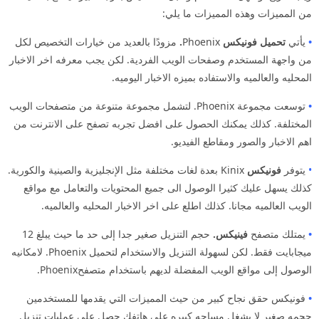
من المميزات وهذه المميزات ما يلي:
•
يأتي
تحميل فونيكس
Phoenix
.
مزودًا بالعديد من خيارات التخصيص لكل
من واجهة المستخدم وصفحات الويب الفردية. لكن يجب معرفه اخر الاخبار
المحليه والعالميه والاستفاده بميزه الاخبار اليوميه.
•
توسعت مجموعة Phoenix. لتشمل مجموعة متنوعة من متصفحات الويب
المختلفة. كذلك يمكنك الحصول على افضل تجربه تصفح على الانترنت من
اهم الاخبار والصور ومقاطع الفيديو.
•
يتوفر
فونيكس
Kinix بعدة لغات مختلفة مثل الإنجليزية والصينية والكورية.
كذلك يسهل عليك كثيرا الوصول الى جميع المحتويات والتعامل مع مواقع
الويب العالميه مجانا. كذلك اطلع على اخر الاخبار المحليه والعالميه.
•
يمتلك متصفح
فينيكس.
حجم التنزيل صغير جدا إلى حد ما حيث يبلغ 12
ميجابايت فقط. لكن لسهولة التنزيل والاستخدام لتحميل Phoenix. لامكانيه
الوصول إلى مواقع الويب المفضلة لديهم باستخدام متصفحPhoenix.
•
فونيكس حقق نجاح كبير من حيث المميزات التي يقدمها للمستخدمين
حجمه صغير لا يشغل مساحه كبيره على هاتفك حصل على عمليات تنزيل