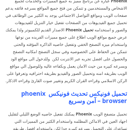
Phoenix
عباره عن برنامج مميز به جميع المميزات والخدمات لجميع
الاشخاص والمستخدمين و تتمكن من فتح جميع المواقع بسرعه فائقه يدعم
صفحات الويب ومواقع التواصل الاجتماعي يوجد به الكثير من الوظائف في
تحميل جميع الفيديوهات من الصفحات تفعيل خيار التنزيل للفيديوهات
والصور و استخدامه
تحميل Phoenix
الاصدار القديم للكمبيوتر ولذا يمكنك
عرض جميع مواقع الويب اطلاع على جميع مميزات الفريده من نوعها
واستخدام ميزه التصفح الخفي وتفعيل خاصيه الذاكره المؤقته والحتى
تتمكن من الحفاظ على الخصوصيه وفي سجل التصفح امكانيه التصفح
والحصول على افضل تجربه عبر الانترنت لكن وللدخول الى مواقع الود
وبسرعه كبيره من حيث الامان يعمل وبكفاءه عاليه وللوصول الي مواقع
الويب بطريقه امنه وتحميل الصور والفيديو بطريقه احترافيه وتعرفوا على
الركن الاسلامي وقراءه القران الكريم وتغيير صوت القارئ وقراءه الاذكار.
تحميل فونيكس تحديث فونيكس phoenix
browser – آمن وسريع
تحميل متصفح الويب
Phoenix
يمكنك تفعيل خاصيه الوضع الليلي لتقليل
اجهاد العين في الاماكن المظلمه واستخدام الكثير من المميزات التي
تساعدك على التحميل بسرعه كبيره جدا لكن واستخدام افضل طريقه