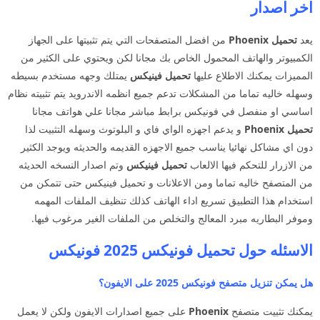
اخر اصدار
يعد
تحميل Phoenix
من افضل المتصفحات التي يتم تثبيتها على الجهاز
الكمبيوتر والهاتف المحمول الخاص بك مجانا لكن ويحتوي على الكثير من
المميزات يمكنك الاطلاع عليها
تحميل فينيكس
يمتلك وجهه مستخدم بسيطه
وسهله خاليه تماما من المشكلات تدعم جميع انظمه الاندرويد يتم تثبيته نظام
اساسي او منفصل في فونيكس برابط مباشر مجانا علي هواتف مجانا
تحميل Phoenix
و يدعم اجهزه الواي فاي و البلوتوث وسهله التثبيت لذا
دون اي مشاكل نهائيا يناسب جميع الاجهزه القديمه والحديثه ويوجد الكثير
من الازرار للتحكم فيها الالعاب
تحميل فينيكس
وتم اصدار النسخه الحديثه
من المتصفح خاليه تماما ومن الاعلانات و تحميل فينيكس حتى تتمكن من
استخدام هذا التطبيق تسريع اداء الهاتف كذلك تنظيف الملفات المهمه
وموفر البطاريه مبرد المعالج والتخلص من الملفات الغير مرغوب فيها.
الاسئله حول تحميل فونيكس 2025 فونيكس
هل يمكن تنزيل متصفح فونيكس 2025 على الايفون؟
يمكنك تثبيت متصفح
Phoenix
على جميع اصدارات الايفون ولكن لا يعمل