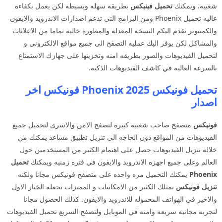
شعبيه. ويمكنك
تحميل فينيكس
بطريقه سهله وبسيطه لكن يعمل بكفاءه
عاليه تحميل Phoenix ومن البرامج التي تدعم اصدارات الاندرويد والايفون
والكمبيوتر نقدم اليكم النسخه المعدله والمطوره خاليه تماما من الاعلانات
والمشاكل لكن يوفر اليك عمليه التصفح الى جميع مواقع الالكتروني و
لتحميل الفيديوهات والصور بطريقه امنه وتخزينها على جهازك الاستمتاع
بالسرعه العاليه في كاشف الفيديوهات الذكيه.
تحميل فونيكس Phoenix 2025 فونيكس اخر
اصدار
فونيكس
متصفح صاحب شعبيه كبيره لتصفح الامن والاسرى لتحميل جميع
الفيديوهات من المواقع دون الحاجه الى تنزيل تطبيق مساعد يمكنك من
خلاله تنزيل الفيديوهات حصل على اهتمام الكثير من المستخدمين حول
العالم وعلى جميع اجهزه الاندرويد والايفون في فتره زمنيه ويمكنك
تحميل
Phoenix
يمكنك التحميل مره واحده على متصفح فونيكس مجانا ولكنه
تنزيل فونيكس
يمتلك الكثير من الامكانيات و المميزات تجعله الخيار الاول
والاخير في الهواتف المحموله للاندرويد والايفون. كذلك الحصول مجانا
لتجربه مجانيه سريعه وامنه في الموبايل ولتصفح السريع تحميل الفيديوهات