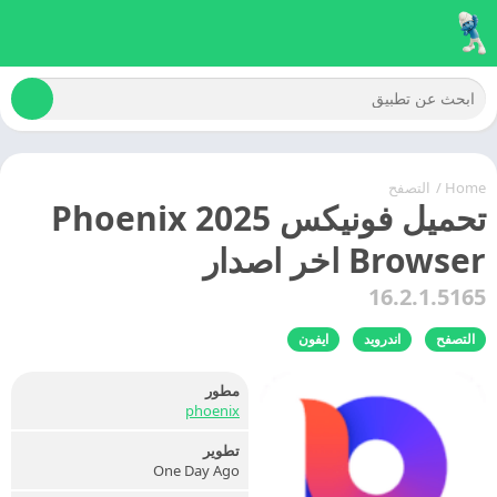
Home
/
التصفح
تحميل فونيكس 2025 Phoenix
Browser اخر اصدار
16.2.1.5165
التصفح
اندرويد
ايفون
مطور
phoenix
تطوير
One Day Ago