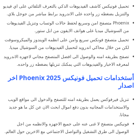
تحميل فونيكس كاشف الفيديوهات الذكي بالتعرف التلقائي على اي فيديو
والتنزيل بضغطه زر واحده على الاندرويد برابط مباشر من جوجل بلاي.
Phoenix متصفح امن وسريع لحفظ حالات الوتساب وتنزيل الفيديوهات
من السوشيال ميديا على هواتف الايفون من ابل ستور.
تحميل متصفح فونكس سريع وامن على انظمه الويندوز والميكروسوفت
لكن من خلال محاكي اندرويد لتحميل الفيديوهات من السوشيال ميديا.
تصفح بطريقه امنه والوصول الى افضل المتصفح مجاني لاجهزه الاندرويد
لمعرفه الاخبار والفيديوهات التي يمكنك تنزيلها بضغطه زر واحده.
أستخدامات تحميل فونيكس 2025 Phoenix اخر
اصدار
تنزيل فيرفوكس يعمل بطريقه امنه للتصفح والدخول الى مواقع الويب
والاستخدامات المجانيه بدون دفع اموال ابحث الان عن كل ما هو جديد
مجانا.
فونيكس متصفح لا غنى عنه على جميع الاجهزه والانظمه من اجل
الوصول الى طرق التشغيل والتواصل الاجتماعي مع الاخرين حول العالم.