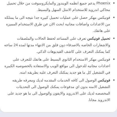
Phoenix يدعم جميع انظمه الويندوز والمايكروسوفت من خلال تحميل
محاكي اندرويد للاستخدام الامثل السهل والبسيط.
فونيكس مهكر حصل على عمليات تحميل كبيره جدا نتيجه الى ما يمتلكه
من الاعدادات واضافات مجانيه ابحث الان عن طرق الاستخدام المميزه
على هاتفك.
تحميل فونيكس
تعرف على المساعد لحفظ الحالات والملصقات
والاشعارات الخاصه بالاصدقاء دون قلق من الانتهاء مدتها لمده 24 ساعه
كما يمكنك التعرف على كاشف الفيديوهات الذكي.
فونيكس مهكر الاستخدام الثانوي البسيط على هاتفك للتعرف على
اعدادات مجانيه للدخول الى مواقع الويب والاستفاده بالخصوصيه الكبيره
في التشغيل كل ما هو جديد يمكنك التعرف عليه بطريقه امنه.
فونيكس
الوصول الى كافه الخدمات المقدمه لديك ومعرفه طريقه
التشغيل الامنه بدون اي مدفوعات يمكنك الوصول الى التحديثات
المخصصه لديك على الاندرويد والايفون والوصول الى ما هو جديد على
الاندرويد مجانا.