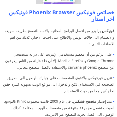
خصائص فونيكس Phoenix Brawser فونيكس
اخر اصدار
فونيكس
براوزر من افضل البرامج المجانيه والامنه للتصفح بطريقه سريعه
والانضمام الى حالات الوتس والاطلاع على احدث الاخبار. كذلك من اهم
الاضافات التالي :
•
على الرغم من أن معظم مستخدمي الإنترنت على دراية بمتصفحي
Google Chrome و Mozilla Firefox. إلا أن قلة قليلة من الناس يعرفون
عن متصفح carvana phoenix والاستفاده بافضل متصفح مجاني.
•
تنزيل فيرفوكس والاقوى المتصفحات على جهازك للوصول الى الطريق
الصحيحه في الاستخدام. لكن والدخول الى مواقع الويب بسهوله كبيره حقق
نجاح كبير جدا من حيث الاستخدام.
•
منذ إصدار
متصفح فينيكس.
في عام 2009 قامت مجموعة Kinix بالتوسع.
اصبحت تشمل مجموعة متنوعة من متصفحات الويب المختلفة. كذلك
الوصول الى افضل تجربه للتصفح عبر الانترنت.