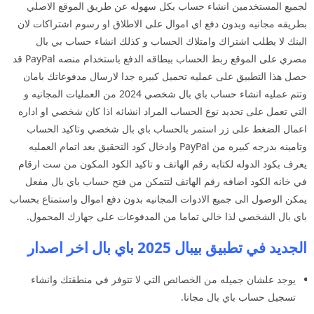
لجميع المستخدمين انشاء حساب بكل سهوله عن طريق الموقع الاصلي
بطريقه مجانيه وبدون دفع اي اموال على الاطلاق او رسوم اشتراكات لان
البنك لا يطلب اشتراك وامتلاك الحساب و كذلك انشاء حساب بي بال
مصري على الموقع ربط الحساب ببطاقه الدفع باستخدام منصه PayPal قد
حصل هذا التطبيق على عمليه تحميل كبيره جدا لارسال مدفوعاتك بامان
وتتم عمليه انشاء حساب باي بال شخصي 2024 من العمليات المجانيه و
التي تعمل على تحديد نوع الحساب المراد انشائه اذا كان شخصي او اداره
اعمال الضغط على زر استمر بالحساب باي بال شخصي وتاكيد الحساب
وتامينه بدرجه كبيره من PayPal وادخال كود التحقيق بعد اتمام العمليه
يعرف بكود الدوله لكتابه رقم الهاتف و تاكيد الكود المكون من ست ارقام
في خانه الكود اضافه رقم الهاتف لتتمكن من فتح حساب باي بال مفعل
يمكن الوصول الى جميع الادوات المجانيه بدون دفع اموال واستمتاع بحساب
باي بال الشخصي لذا خالي تماما من المدفوعات على جهازك المحمول.
الجديد في تطبيق بيبال 2025 باي بال اخر اصدار
يوجد علشان جميله من الخصائص التي لا تتوفر في منطقتك وانشاء
تسجيل حساب باي بال مجانا.