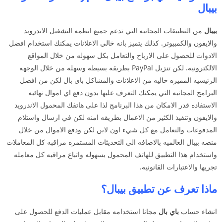
بيبال
بيبال
من التطبيقات المجانيه التي تدعم جميع انظمه التشغيل الاندرويد
والايفون والكمبيوتر. كذلك يتميز بانه خالي الاعلانات يمكنك استخدام افضل
الادوات للحصول على الارباح والتعامل بكل سهوله من خلال المواقع
الالكترونيه. لكن تنزيل PayPal بطريقه بسيطه وسهله من خلال الوجهه
الرئيسيه المميزه خاليه من الاعلانات والمشاكل باي بال لكن من افضل
البرامج المجانيه التي يمكنك التعرف عليها بدون دفع اي اموال نهائيه
الاستفاده قدر الامكان من هذا البرنامج لذا على هاتفك المحمول الاندرويد
والايفون وتنفيذ الكثير من الاعمال بطريقه امنه لكن في ارسال واستلام
المدفوعات والتعامل مع كل شيء اون لاين لكن ودفع الاموال من خلال
منصه بيبال العالميه بالاضافه الى التحديثات المستمره مراقبه كل المعاملات
واستخدام هذا التطبيق للهاتف المحمول بسهوله واتباع مراقبه كل معامله
تجريها والاعتبارات القانونيه.
ماذا تعرف عن تطبيق بيبال؟
انشاء حساب
باي بال
مجانا استخدامه مقابل عمليات الدفع للحصول على