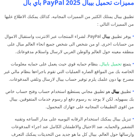
مميزات تحميل بيبال 2025 PayPal باي بال
تطبيق بيبال يمتلك الكثير من المميزات المجانيه. كذالك يمكنك الاطلاع عليها
من المميزات التالي :
•
يوفر تطبيق
بيبال
PayPal. لشراء المنتجات عبر الانترنت واستقبال الاموال
من حسابات اخرى. او من شخص الى شخص جميع انحاء العالم مبال على
منطقه معينه حول العالم والوطن العربي لارسال واستلام مدفوعاتك.
•
يتمتع
تحميل
بايبال
. بنظام حمايه قوي حيث يعمل على حمايه معلومات
الخاصه بك من المواقع الضاره العمليات التي تقوم باجراءها بنظام مالي غير
مصرح بها دون علمك يلزم توفير حساب بيبال لارسال وتلقي المدفوعات.
•
تطبيق
بيبال
هو تطبيق مجاني يستطيع استخدام حساب وفتح حساب خاص
بك بسهوله. لكن لا يوجد به رسوم دفع او رسوم خدمات المتفوقين. بيبال
من اقوى التطبيقات المجانيه على جهازك المحمول.
•
تنزيل بيبال يمكنك استخدام الرقابه اليوميه على مدار الساعه وتقنيه
التشفير والحمايه. ضد الاحتيال والاطمئنان الكامل عند اجراء المدفوعات
وارسالها حول العالم. بيبال كل ما هو جديد من التحديثات يمكنك التعرف