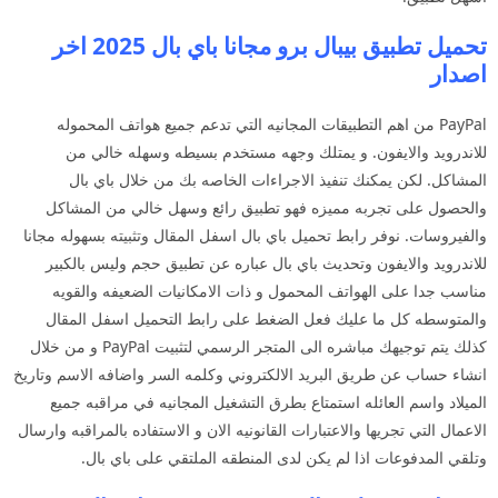
تحميل تطبيق بيبال برو مجانا باي بال 2025 اخر
اصدار
PayPal من اهم التطبيقات المجانيه التي تدعم جميع هواتف المحموله
للاندرويد والايفون. و يمتلك وجهه مستخدم بسيطه وسهله خالي من
المشاكل. لكن يمكنك تنفيذ الاجراءات الخاصه بك من خلال باي بال
والحصول على تجربه مميزه فهو تطبيق رائع وسهل خالي من المشاكل
والفيروسات. نوفر رابط تحميل باي بال اسفل المقال وتثبيته بسهوله مجانا
للاندرويد والايفون وتحديث باي بال عباره عن تطبيق حجم وليس بالكبير
مناسب جدا على الهواتف المحمول و ذات الامكانيات الضعيفه والقويه
والمتوسطه كل ما عليك فعل الضغط على رابط التحميل اسفل المقال
كذلك يتم توجيهك مباشره الى المتجر الرسمي لتثبيت PayPal و من خلال
انشاء حساب عن طريق البريد الالكتروني وكلمه السر واضافه الاسم وتاريخ
الميلاد واسم العائله استمتاع بطرق التشغيل المجانيه في مراقبه جميع
الاعمال التي تجريها والاعتبارات القانونيه الان و الاستفاده بالمراقبه وارسال
وتلقي المدفوعات اذا لم يكن لدى المنطقه الملتقي على باي بال.