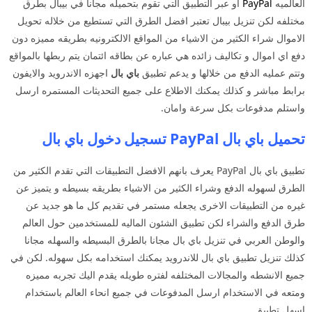
العالميه
PayPal
او عبر التطبيق التي تقوم بتحميله مجانا في بيبال بطرق
مختلفه لكن تنزيل بيبال تعتبر افضل الطرق التي تستطيع من خلاله تحويل
الاموال شراء الكثير من الاشياء من المواقع الالكترونيه بطريقه مميزه دون
دفع اي اموال و تكاليف زائده هي عباره عن بطاقه ائتمان يتم ربطها بالمواقع
وتتم عمليه الدفع من خلالها و يدعم تطبيق
باي بال
اجهزه الاندرويد والايفون
برابط مباشر و كذلك يمكنك الاطلاع على جميع التحديثات المستمره ارسل
واستلم مدفوعات بكل سرعة وامان.
تحميل باي بال PayPal تسجيل دخول باي بال
تطبيق باي بال PayPal يعرف بانهم الافضل التطبيقات التي تقدم الكثير من
الطرق لسهوله الدفع وشراء الكثير من الاشياء بطريقه بسيطه و يتميز عن
غيره من التطبيقات الاخرى يجعله مستمر في تقديم كل ما هو جديد عن
طرق الدفع والشراء لكن تطبيق الشئون الماليه للمستخدمين حول العالم
والوطن العربي في تنزيل باي بال مجانا بالطرق البسيطه والسهله مجانا
كذلك تنزيل تطبيق باي بال للاندرويد يمكنك استخدامه بكل سهوله. لكن في
جميع الانشطه والمجالات المختلفه لفتره طويله يقدم اليك تجربه مميزه
ومتعه في الاستخدام ارسل المدفوعات في جميع انحاء العالم باستخدام
اسهل تطبيق.