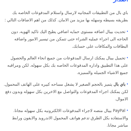
باي بال من التطبيقات المجانيه لارسال واستلام المدفوعات الخاصه بك
بطريقه بسيطه وسهله بها مزيد من الامان. كذلك من اهم الاضافات التالي :
•
تحديث بيبال اضافه مستوى حمايه اضافي يطيح اليك تاكيد الهويه. دون
الحاجه الى اجراء عمليه الشراء حتى تتمكن من تيسير الامور واضافه
البطاقات والمكافات على حسابك.
•
تحميل بيبال يمكنك ارسال المدفوعات من جميع انحاء العالم والحصول
على هذا التطبيق واداره المدفوعات الخاصه بك بكل سهوله. لكن ومراقبه
جميع الاشياء الجميله والمميزه.
•
باي بال
يتميز بالحجم الصغير لا يشغل مساحه كبيره على الهاتف المحمول.
لكن يمكنك اجراء المدفوعات والتواصل مع الاخرين بكل سهوله وبدون دفع
الاموال.
•
PayPal بيبال منصه لاجراء المدفوعات الالكترونيه بكل سهوله مجانا.
والاستفاده بكل الطرق تدعم هواتف المحمول الاندرويد والايفون ورابط
مباشر مجانا.