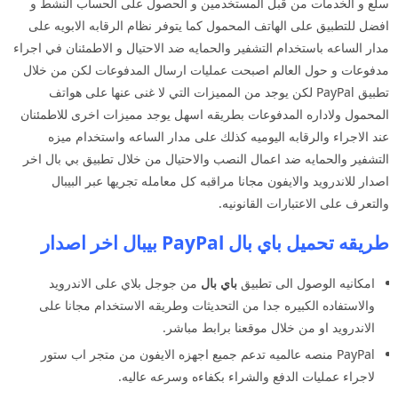
سلع و الخدمات من قبل المستخدمين و الحصول على الحساب النشط و
افضل للتطبيق على الهاتف المحمول كما يتوفر نظام الرقابه الابويه على
مدار الساعه باستخدام التشفير والحمايه ضد الاحتيال و الاطمئنان في اجراء
مدفوعات و حول العالم اصبحت عمليات ارسال المدفوعات لكن من خلال
تطبيق PayPal لكن يوجد من المميزات التي لا غنى عنها على هواتف
المحمول ولاداره المدفوعات بطريقه اسهل يوجد مميزات اخرى للاطمئنان
عند الاجراء والرقابه اليوميه كذلك على مدار الساعه واستخدام ميزه
التشفير والحمايه ضد اعمال النصب والاحتيال من خلال تطبيق بي بال اخر
اصدار للاندرويد والايفون مجانا مراقبه كل معامله تجريها عبر البيبال
والتعرف على الاعتبارات القانونيه.
طريقه تحميل باي بال PayPal بيبال اخر اصدار
امكانيه الوصول الى تطبيق
باي بال
من جوجل بلاي على الاندرويد
والاستفاده الكبيره جدا من التحديثات وطريقه الاستخدام مجانا على
الاندرويد او من خلال موقعنا برابط مباشر.
PayPal منصه عالميه تدعم جميع اجهزه الايفون من متجر اب ستور
لاجراء عمليات الدفع والشراء بكفاءه وسرعه عاليه.