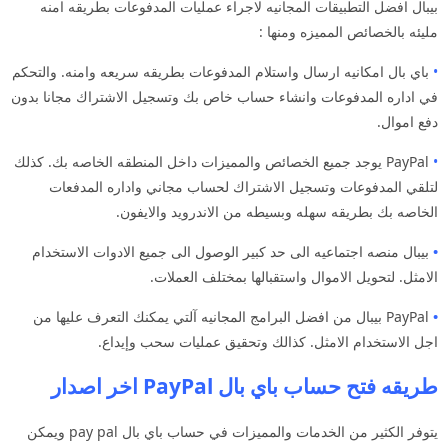
بيبال افضل التطبيقات المجانيه لاجراء عمليات المدفوعات بطريقه امنه
مليئه بالخصائص المميزه ومنها :
•
باي بال امكانيه ارسال واستلام المدفوعات بطريقه سريعه وامنه. والتحكم
في اداره المدفوعات وانشاء حساب خاص بك وتسجيل الاشتراك مجانا بدون
دفع اموال.
•
PayPal يوجد جميع الخصائص والمميزات داخل المنطقه الخاصه بك. كذلك
لتلقي المدفوعات وتسجيل الاشتراك لحساب مجاني واداره المدفعات
الخاصه بك بطريقه سهله وبسيطه من الاندرويد والايفون.
•
بيبال منصه اجتماعيه الى حد كبير الوصول الى جميع الادوات الاستخدام
الامثل. لتحويل الاموال واستقبالها بمختلف العملات.
•
PayPal بيبال من افضل البرامج المجانيه آلتي يمكنك التعرف عليها من
اجل الاستخدام الامثل. كذالك وتحقيق عمليات سحب وإيداع.
طريقه فتح حساب باي بال PayPal اخر اصدار
يتوفر الكثير من الخدمات والمميزات في حساب باي بال pay pal ويمكن