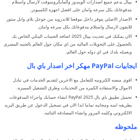
بيبال يدعم جميع اصدارات الويندوز والمايكروسوفت لارسال واستلام
مدفوعاتك بكل سرعه وامان على افضل اجهزه الكمبيوتر.
الاصدار الاصلي يتوفر داخل موقعنا للاندرويد من جوجل بلاي وابل ستور
للايفون لارسال واستلام مدفوعاتك بكل سرعه وامان.
الان يمكنك في تحديث بيبال 2025 اضافه الحساب البنكي الخاص بك
بالحصول على التحويلات الماليه من اي مكان حول العالم بالجنيه المصري
وبعمله بلدك في اي دوله حول العالم.
ايجابيات PayPal مهكر اخر اصدار باي بال
اقوى منصه الكترونيه للتعامل مع الاخرين لتقديم الخدمات في تبادل
الاموال والاستفاده الكبيره من التحديثات وطرق التشغيل المميزه.
تحميل تطبيق باي بال 2025 PayPal انشاء حسابك واجراء المدفوعات
بطريقه امنه ومجانيه تماما ابدا الان في تسجيل الدخول عن طريق البريد
الالكتروني وكلمه المرور وانشاء المصادقه الثنائيه.
ملحوظه