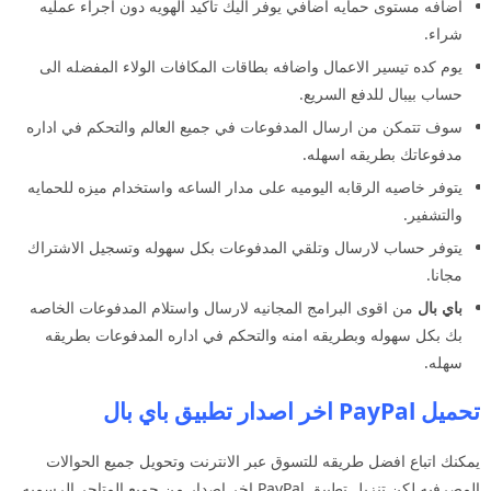
اضافه مستوى حمايه اضافي يوفر اليك تاكيد الهويه دون اجراء عمليه
شراء.
يوم كده تيسير الاعمال واضافه بطاقات المكافات الولاء المفضله الى
حساب بيبال للدفع السريع.
سوف تتمكن من ارسال المدفوعات في جميع العالم والتحكم في اداره
مدفوعاتك بطريقه اسهله.
يتوفر خاصيه الرقابه اليوميه على مدار الساعه واستخدام ميزه للحمايه
والتشفير.
يتوفر حساب لارسال وتلقي المدفوعات بكل سهوله وتسجيل الاشتراك
مجانا.
باي بال
من اقوى البرامج المجانيه لارسال واستلام المدفوعات الخاصه
بك بكل سهوله وبطريقه امنه والتحكم في اداره المدفوعات بطريقه
سهله.
تحميل PayPal اخر اصدار تطبيق باي بال
يمكنك اتباع افضل طريقه للتسوق عبر الانترنت وتحويل جميع الحوالات
المصرفيه لكن تنزيل تطبيق PayPal اخر اصدار من جميع المتاجر الرسميه