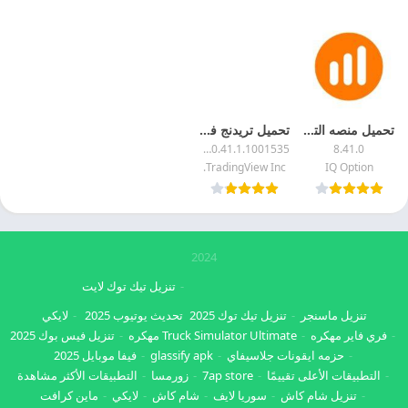
تحميل منصه التداول 2025 IQ Option مهكره اخر اصدار مجانا
تحميل تريدنج فيو 2025 TradingView مهكر احدث اصدار مجانا
1.20.41.1.1001535
8.41.0
TradingView Inc.
IQ Option
2024
تنزيل تيك توك لايت
تنزيل ماسنجر
تنزيل تيك توك 2025
تحديث يوتيوب 2025
لايكي
فري فاير مهكره
Truck Simulator Ultimate مهكره
تنزيل فيس بوك 2025
حزمه ايقونات جلاسيفاي
glassify apk
فيفا موبايل 2025
التطبيقات الأعلى تقييمًا
7ap store
زورمسا
التطبيقات الأكثر مشاهدة
تنزيل شام كاش
سوريا لايف
شام كاش
لايكي
ماين كرافت