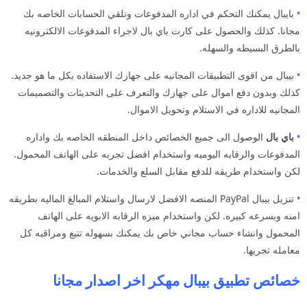
•
بايبال يمكنك التحكم في اداره المدفوعات وتلقي الحسابات الخاصه بك
مجانا. كذلك والحصول على كارت باي بال لاجراء المدفوعات الالكترونيه
بالطرق البسيطه والسهله.
•
بيبال من اقوى التطبيقات المجانيه على جهازك الاستفاده بكل ما هو جديد.
كذلك وبدون دفع اموال على جهازك والتعرف على التحديثات والتصميمات
المجانيه للاداره في الاستلام وتحويل الاموال.
•
باي بال
الوصول الى جميع الخصائص داخل المنطقه الخاصه بك واداره
المدفوعات والرقابه اليوميه واستخدام افضل تجربه على الهاتف المحمول.
لكن واستخدام طريقه للدفع مقابل السلع والخدمات.
•
تنزيل بيبال PayPal المنصه الافضل لارسال واستلام المبالغ الماليه بطريقه
امنه وبسرعه كبيره. لكن واستخدام ميزه الرقابه الابويه على الهاتف
المحمول وانشاء حساب مجاني خاص بك يمكنك بسهوله تتبع ومراقبه كل
معامله تجريها.
خصائص تطبيق بيبال مهكر اخر اصدار مجانا