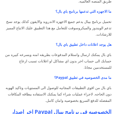
طريق المنصه العالميه.
ما الاجهزه التي تدعمها برنامج باي بال؟
تحميل برنامج بيبال يدعم جميع الاجهزه الاندرويد والايفون كذلك يوجد نسخ
تدعم الويندوز والميكروسوفت للتعامل مع هذا التطبيق عليك الاتباع المميز
للارشادات.
هل يوجد اعلانات داخل تطبيق باي بال؟
باي بال يمكنك ارسال واستلام المدفوعات بطريقه امنه وبسرعه كبيره من
حسابك الى حساب اخر بدون اي مشاكل او اعلانات تسبب ازعاج
للمستخدمين مجانا.
ما مدى الخصوصيه في تطبيق Paypal؟
باي بال من اقوى التطبيقات المجانيه للوصول الى المستويات وتاكيد الهويه
دون الحاجه. لاجراء عمليات شراء كما يمكنك الاستفاده ببطاقه المكافات
المفضله للدفع السريع بخصوصيه وامان كامل.
الخصوصيه في برنامج بيبال Paypal اخر اصدار