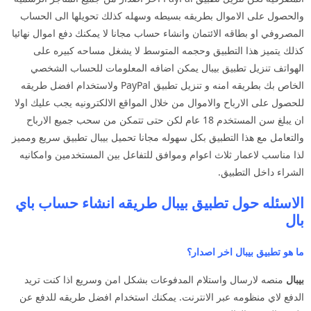
والحصول على الاموال بطريقه بسيطه وسهله كذلك تحويلها الى الحساب
المصروفي او بطاقه الائتمان وانشاء حساب مجانا لا يمكنك دفع اموال نهائيا
كذلك يتميز هذا التطبيق وحجمه المتوسط لا يشغل مساحه كبيره على
الهواتف تنزيل تطبيق بيبال يمكن اضافه المعلومات للحساب الشخصي
الخاص بك بطريقه امنه و تنزيل تطبيق PayPal ولاستخدام افضل طريقه
للحصول على الارباح والاموال من خلال المواقع الالكترونيه يجب عليك اولا
ان يبلغ سن المستخدم 18 عام لكن حتى تتمكن من سحب جميع الارباح
والتعامل مع هذا التطبيق بكل سهوله مجانا تحميل بيبال تطبيق سريع ومميز
لذا مناسب لاعمار ثلاث اعوام وموافق للتفاعل بين المستخدمين وامكانيه
الشراء داخل التطبيق.
الاسئله حول تطبيق بيبال طريقه انشاء حساب باي
بال
ما هو تطبيق بيبال اخر اصدار؟
بيبال
منصه لارسال واستلام المدفوعات بشكل امن وسريع اذا كنت تريد
الدفع لاي منظومه عبر الانترنت. يمكنك استخدام افضل طريقه للدفع عن