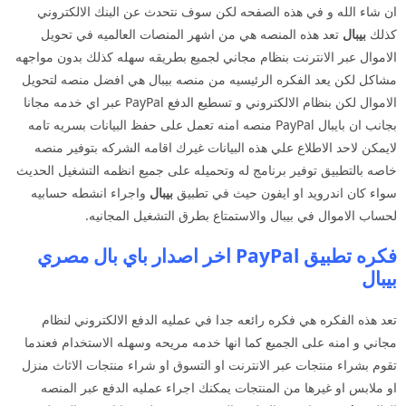
ان شاء الله و في هذه الصفحه لكن سوف نتحدث عن البنك الالكتروني
كذلك
بيبال
تعد هذه المنصه هي من اشهر المنصات العالميه في تحويل
الاموال عبر الانترنت بنظام مجاني لجميع بطريقه سهله كذلك بدون مواجهه
مشاكل لكن يعد الفكره الرئيسيه من منصه بيبال هي افضل منصه لتحويل
الاموال لكن بنظام الالكتروني و تسطيع الدفع PayPal عبر اي خدمه مجانا
بجانب ان بايبال PayPal منصه امنه تعمل على حفظ البيانات بسريه تامه
لايمكن لاحد الاطلاع علي هذه البيانات غيرك اقامه الشركه بتوفير منصه
خاصه بالتطبيق توفير برنامج له وتحميله على جميع انظمه التشغيل الحديث
سواء كان اندرويد او ايفون حيث في تطبيق
بيبال
واجراء انشطه حسابيه
لحساب الاموال في بيبال والاستمتاع بطرق التشغيل المجانيه.
فكره تطبيق PayPal اخر اصدار باي بال مصري
بيبال
تعد هذه الفكره هي فكره رائعه جدا في عمليه الدفع الالكتروني لنظام
مجاني و امنه على الجميع كما انها خدمه مريحه وسهله الاستخدام فعندما
تقوم بشراء منتجات عبر الانترنت او التسوق او شراء منتجات الاثاث منزل
او ملابس او غيرها من المنتجات يمكنك اجراء عمليه الدفع عبر المنصه