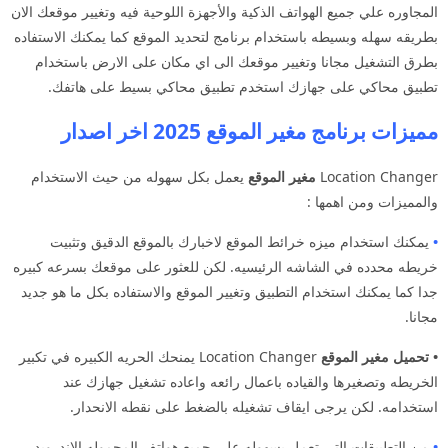
المجاوره علي جميع الهواتف الذكية والأجهزة اللوحية فيه وتغيير موقعك الان
بطريقه سهله وبسيطه باستخدام برنامج لتحديد الموقع كما يمكنك الاستفاده
بطرق التشغيل مجانا وتغيير موقعك الى اي مكان على الارض باستخدام
تطبيق محاكي على جهازك استخدم تطبيق محاكي بسيط على هاتفك.
مميزات برنامج مغير الموقع 2025 اخر اصدار
Location Changer
مغير الموقع
يعمل بكل سهوله من حيث الاستخدام
والمميزات ومن اهمها :
•
يمكنك استخدام ميزه خرائط الموقع لاخبارك بالموقع الدقيق وتثبيت
خريطه محدده في الشاشه الرئيسيه. لكن للعثور على موقعك بسرعه كبيره
جدا كما يمكنك استخدام التطبيق وتغيير الموقع والاستفاده بكل ما هو جديد
مجانا.
• تحميل مغير الموقع
Location Changer يمنحك الحريه الكبيره في تكبير
الخريطه وتصغيرها والقياده باعمال رائعه واعاده تشغيل جهازك عند
استخدامه. لكن يرجى ايقاف تشغيله بالضغط على نقطه الانحدار.
•
من التطبيقات التي تعمل بسهوله على جميع هواتف المحموله الاندرويد