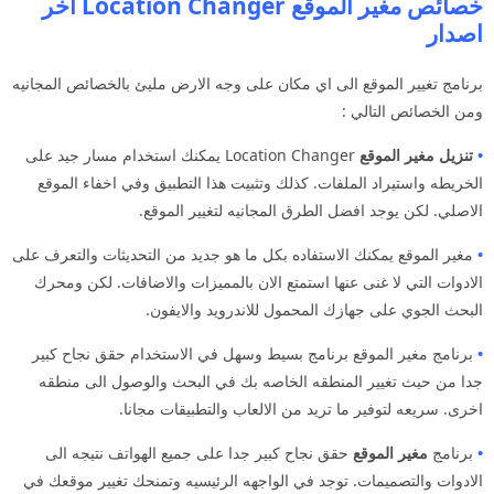
خصائص مغير الموقع Location Changer اخر
اصدار
برنامج تغيير الموقع الى اي مكان على وجه الارض مليئ بالخصائص المجانيه
ومن الخصائص التالي :
•
تنزيل مغير الموقع
Location Changer يمكنك استخدام مسار جيد على
الخريطه واستيراد الملفات. كذلك وتثبيت هذا التطبيق وفي اخفاء الموقع
الاصلي. لكن يوجد افضل الطرق المجانيه لتغيير الموقع.
•
مغير الموقع يمكنك الاستفاده بكل ما هو جديد من التحديثات والتعرف على
الادوات التي لا غنى عنها استمتع الان بالمميزات والاضافات. لكن ومحرك
البحث الجوي على جهازك المحمول للاندرويد والايفون.
•
برنامج مغير الموقع برنامج بسيط وسهل في الاستخدام حقق نجاح كبير
جدا من حيث تغيير المنطقه الخاصه بك في البحث والوصول الى منطقه
اخرى. سريعه لتوفير ما تريد من الالعاب والتطبيقات مجانا.
•
برنامج
مغير الموقع
حقق نجاح كبير جدا على جميع الهواتف نتيجه الى
الادوات والتصميمات. توجد في الواجهه الرئيسيه وتمنحك تغيير موقعك في