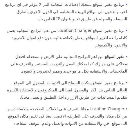
•
برنامج مغير الموقع يمنحك الاضافات المجانيه التي لا تتوفر في اي برنامج
اخر. والدخول الى مواقع الويبده المختلفه في الدول الاخرى بالطرق
البسيطه والسهله عن طريق تغيير عنوان IP الخاص بك.
•
برنامج مغير الموقع Location Changer من اهم البرامج المجانيه يعمل
كاداه رائعه لتغيير المواقع. يعمل بكفاءه عاليه بدون دفع اموال للاندرويد
والايفون والكمبيوتر.
•
مغير الموقع
من اهم البرامج المجانيه على الارض واستخدام افضل
محاكي على جهازك كما يمكنك العمل والتدريب المستمر والتعرف على
الملاحظات. والاستفاده بكل ما هو جديد ومميز للاندرويد والايفون.
•
برنامج مغير الموقع يمكنك السماح الى الاذونات للوصول الى الموقع
الحالي الخاص بك. لكن والوصول ايضا الى الميكروفون والاستفاده الكبيره
بتقديم المساعدات عن طريق الازرار داخل التطبيق والعمل مجانا.
•
Location Changer مجانا التعرف على الاماكن الصحيحه والاستفاده بها
من كل مكان والتعرف على الطريقه الافضل ايضا في تغيير مكان الموقع
الى موقع اخر. والاستفاده من الادوات والعمل وعدم التوقف المفاجئ.