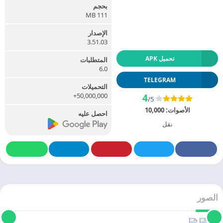
بحجم
111 MB
الإصدار
3.51.03
تحميل APK
المتطلبات
6.0
TELEGRAM
التحميلات
50,000,000+
4
/5
الأصوات:
10,000
احصل عليه
نقل
الصور