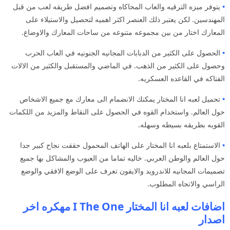
•
يتوفر ميزه الترقيه والعاب المحاكاه وتصميم افضل طريقه لعب من قبل
المهندسين. لكن يعتبر ذلك العنصر اكثر اهميه لتحصيل والاستيلاء على
المعارك اختار من بين مجموعه متنوعه من ساحات المعارك والاوضاع.
•
الحصول على الكثير من الدبابات المجانيه الجنونيه في العاب الحرب
وحصول على الكثير من الذهب. في الماضي والمستقبل والكثير من الالات
الفتاكه في القاعده العسكريه.
•
تحميل لعبه انا المختار يمكنك الانضمام الى معارك مع جميع الاشخاص
حول العالم. واستخدام القوه في الحصول على النقاط والمزيد من اللكمات
القويه بطريقه بسيطه وسهله.
•
الاستمتاع بلعبه انا المختار على الهاتف المحمول حققت نجاح كبير جدا
حول العالم والوطن العربي. خاليه تماما من العيوب والمشاكل بها جميع
تصميمات المجانيه للاندرويد والايفون تعرف على الوضع الافقي والوضع
الراسي والاتجاه المطلوب.
اضافات لعبه انا المختار I The One مهكره اخر
اصدار