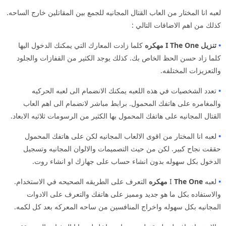
لعبه انا المختار من العاب القتال المجانيه للجمع بين المقاتلين خارج الساحه.
كذلك من اهم الاضافات التالي :
•
تنزيل I The One مهكره
كلما زادت المعارك التي يمكنك الدخول اليها
كلما زاد حسن الحظ الخاص بك. كذلك يوجد الكثير من القفازات والجلود
والتعزيزات المختلفه.
•
تعدد الشخصيات في هذه اللعبه يمكنك الانضمام الى لعبه الحركيه
والمغامره على هاتفك المحمول. برابط مباشر لانضمام الى اهم العاب
القتال المجانيه على هاتفك المحمول بها الكثير من الرسومات ثلاثيه الابعاد.
•
لعبه انا المختار من اقوى الالعاب المجانيه لكن على هاتفك المحمول
حققت نجاح كبير. لكن من حيث التصميمات والالوان المجانيه وتسجيل
الدخول بكل سهوله بدون انشاء حساب على جهازك او انشاء روت.
•
لعبه I
The One مهكره
التعرف على الطريقه الصحيحه في الاستخدام.
والاستفاده بكل ما هو جديد ومميز على هاتفك والتعرف على الادوات
المجانيه بكل سهوله واخراج المنافسين من ساحه المعركه بعد كل لكمه.