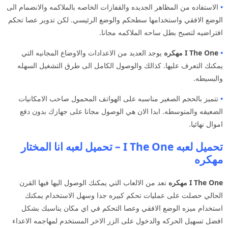
•
الاستفاده من المظاهر الجديده والقفازات الخاصه بالملاكمه والانضمام الى
الوضع الافقي واستخدامها سطحكم والوضع الرئيسي. لكن تدوير عصا تحكم
افتراضيه لتصبح بطل ساحه الملاكمه مجانا.
•
I The One مهكره
يوجد العديد من الاعدادات والاوضاع المجانيه التي
يمكنك التعرف عليها. كذالك والوصول الكامل الى طرق التشغيل السهله
والبسيطه.
•
تتميز بالحجم الصغير مناسبه على الهواتف المحمول صاحب الامكانيات
الضعيفه والمتوسطه. ابدا الان هي الوصول مجانا على جهازك بدون دفع
اموال نهائيا.
تحميل لعبه I The One – تحميل لعبه انا المختار
مهكره
I The One
مهكره
تعد من الالعاب التي يمكنك الوصول اليها فيها القرن
الحالي حصلت على عمليات تحكم كبيره جدا وسهل الاستخدام يمكنك
استخدام ميزه الوضع الافقي وعصا التحكم في اي مكان يناسبك بشكل
افضل تسهيل الحركه والدخول على الزر الاخر المستخدم لمهاجمه الاعداء