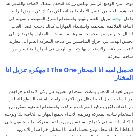
يوجد ميزه الوضع الراسي ونفس زراعه التحكم يمكنك الاضافه واللمس هنا
تعد هذه اللعبه من افضل الالعاب المجانيه لكن يمكنك عن طريق الرابط
داخل
موقعنا
تنزيل اللعبه وتثبيتها واستخدام الطرق البسيطه والسهله في
اضافه الملاكمه الملحميه واستخدام المهارات كذلك دخلت افضل العاب
القتال اختار من بين مجموعه متنوعه من ساحات المعارك والاوضاع وفي
تحقيق الهدف في اخراج المنافسين من ساحه المعركه انضم الى معارك
لاعب ضد لاعب والاستفاده بها وتحقيق الهدف في اخراج المنافسين من
ساحه المعركه.
تحميل لعبه انا المختار I The One مهكره تنزيل انا
المختار
تنزيل لعبه انا المختار يمكنك استخدام الضربه في ركل الاعداء واخراجهم
من الساحه داخل لعبه القتال من الانترنت واستخدام قبه السطح للتخلص
من اعدائك لكن وترقيه الضربات والركلات واستخدام القاضيه تتمكن من
استخدام ساحه المعركه وهزيمه الاعداء بجميع المهارات الخاصه بك وتوجيه
اللكبات القويه في لاخراج المنافسين من ساحه المعركه لذا والحصول على
النقاط الكامله مجانا ومن تحميل لعبه انا المختار اخر اصدار للاندرويد