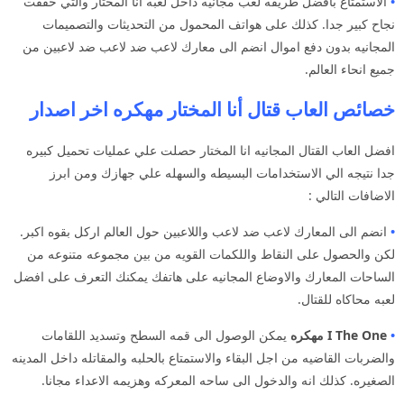
•
الاستمتاع بافضل طريقه لعب مجانيه داخل لعبه انا المختار والتي حققت
نجاح كبير جدا. كذلك على هواتف المحمول من التحديثات والتصميمات
المجانيه بدون دفع اموال انضم الى معارك لاعب ضد لاعب ضد لاعبين من
جميع انحاء العالم.
خصائص العاب قتال أنا المختار مهكره اخر اصدار
افضل العاب القتال المجانيه انا المختار حصلت علي عمليات تحميل كبيره
جدا نتيجه الي الاستخدامات البسيطه والسهله علي جهازك ومن ابرز
الاضافات التالي :
•
انضم الى المعارك لاعب ضد لاعب واللاعبين حول العالم اركل بقوه اكبر.
لكن والحصول على النقاط واللكمات القويه من بين مجموعه متنوعه من
الساحات المعارك والاوضاع المجانيه على هاتفك يمكنك التعرف على افضل
لعبه محاكاه للقتال.
•
I The One مهكره
يمكن الوصول الى قمه السطح وتسديد اللقامات
والضربات القاضيه من اجل البقاء والاستمتاع بالحلبه والمقاتله داخل المدينه
الصغيره. كذلك انه والدخول الى ساحه المعركه وهزيمه الاعداء مجانا.