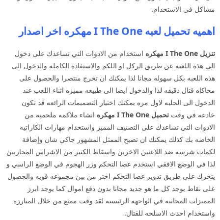
مشاكل في الاستخدام.
اهميه تحميل لعبه I The One مهكره اخر اصدار
تنزيل I The One
مهكره
استخدام من الادوات التي تساعدك على دخول
الى هذه اللعبه عن طريق الركل او اللكم والاستفاده الكامله والدخول الى
هذه اللعبه بكل سهوله مجانا لذا يمكنك ان تخرج منتصرا والحصول على
محاكاه قتال دقيقه لذا والدخول ايضا الى طبيعه مميزه اثناء اللعب عند
الدخول الى الحلبه لاول مره يمكنك اختيار التصميمات الرائعه قد تكون
خادعه في وقت
تحميل I The One
مهكره
انشاء ملاكمه ملحميه من
الادوات التي تساعدك على التصنيف المميز واستخدام مهارات الكاراتيه
الخاصه بك كذلك يمكنك ان تصبح الممثل المشهور جاكي شان وإضافة
لكمات شرسه ضد اللاعبين الاخرين واسقاط الكثير من الاشراس المحاربين
لذا في الوضع الافقي استخدم عصا التحكم وزر الهجوم في الوضع الراسي و
يتحرك على طريق تدوير عصا التحكم اختر من بين مجموعه قويه والحصول
على نقاط يوجد كل ما هو جديد مجانا بدون دفع اموال كما يوجد ابرز
المميزات المجانيه في الواجهه الرئيسيه لقد وقت ممتع من خلال المبارزه
واستخدام احدث الاسلحه للقتال.