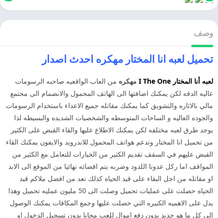
وصف
تحميل لعبه انا المختار مهكره احدث اصدار
لعبه أنا المختار I The One
مهكره
من العاب الواقعيه صاحبه الرسومات
عاليه الدقه لكن يمكنك اضافتها الى الهاتف المحمول والانضمام الى مجتمع
مالي بالاثاره والتشويق كما يمكنك مقاتله جميع الاعداء باستخدام الرسومات
والجوده العاليه و الساحات المتوسطه والشخصيات الشديده والبسيطه لذا
يوجد طرق لعبه مختلفه لكن يمكنك الاطلاع عليها والقاء القبض على الكثير
من تحميل انا المختار وتدعم هواتف المحمول للاندرويد والايفون يمكنك القاء
القبض عليهم في السقف تقديم الكثير من الخيارات للتعامل مع الكثير من
المواقف اما ركل عدونا اللدود وضربه يتم اقصائه نهائيا من الموقع الى الابد
او مقاتله من اجل البقاء على قيد الحياه كذلك تعد من افضل ملاكم قيد
الحياه حصلت على عمليات تحميل وصلت الى 50 مليون عمليه تحميل وهذا
يدل على الاهميه الكبيره التي حصلت عليها وجمع المكافات يمكنك الوصول
الى كل ما هو جديد بدون دفع اموال للعب مجانا بدون تسجيل الدخول او