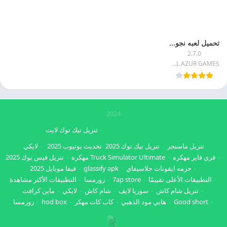
تحميل لعبه نجوم الدبابات 2025 Tank Stars مهكره اخر تحديث
2.7.0
CASUAL AZUR GAMES
2024
تنزيل تيك توك لايت
تنزيل ماسنجر
تنزيل تيك توك 2025
تحديث يوتيوب 2025
لايكي
فري فاير مهكره
Truck Simulator Ultimate مهكره
تنزيل فيس بوك 2025
حزمه ايقونات جلاسيفاي
glassify apk
فيفا موبايل 2025
التطبيقات الأعلى تقييمًا
7ap store
زورمسا
التطبيقات الأكثر مشاهدة
تنزيل شام كاش
سوريا لايف
شام كاش
لايكي
ماين كرافت
Good short
هابي مود الذهبي
كاب كات مهكر
hod box
زورمسا