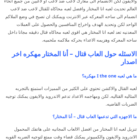
والايفون لكن الانضمام الى معارك لاعب ضد لاعب او لاعبين من جميع انحاء
العالم تحديث لعبه انا المختار وافضل لعبه محاكاه للقتال لاعب ضد لاعب
انضمام الى ساحه المعركه عبر الانترنت ويمكنك ان تصبح في وضع الملاكم
الواحد لكن وتحديد الهدف واخراج المنافسين والحصول على العملات
المعدنيه تعد لعبه انا المختار هي اقوى لعبه محاكاه قتال دقيقه مجانا داخل
ساحه المعركه وهزيمه الاعداء بحركه ملاكمه ملحميه.
الاسئله حول العاب قتال – أنا المختار مهكره اخر
اصدار
ما هي لعبه I the one مهكره؟
لعبه القتال والاكشن تحتوي على الكثير من المميزات استمتع بالتجربه
المثاليه القتاليه. لكن ومهاجمه الاعداد تدعم الاندرويد والايفون يمكنك توجيه
الضربات القاضيه.
ما الاجهزه التي تدعمها العاب قتال – أنا المختار؟
تنزيل لعبه انا المختار من افضل الالعاب المجانيه على هاتفك المحمول
الاندرويد والايفون والكمبيوتر يمكنك قضاء وقت ممتع لتوجيه الضربه القويه