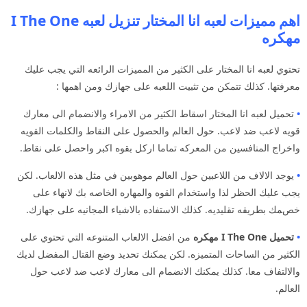
اهم مميزات لعبه انا المختار تنزيل لعبه I The One
مهكره
تحتوي لعبه انا المختار على الكثير من المميزات الرائعه التي يجب عليك
معرفتها. كذلك تتمكن من تثبيت اللعبه على جهازك ومن اهمها :
•
تحميل لعبه انا المختار اسقاط الكثير من الامراء والانضمام الى معارك
قويه لاعب ضد لاعب. حول العالم والحصول على النقاط والكلمات القويه
واخراج المنافسين من المعركه تماما اركل بقوه اكبر واحصل على نقاط.
•
يوجد الالاف من اللاعبين حول العالم موهوبين في مثل هذه الالعاب. لكن
يجب عليك الحظر لذا واستخدام القوه والمهاره الخاصه بك لانهاء على
خصمك بطريقه تقليديه. كذلك الاستفاده بالاشياء المجانيه على جهازك.
•
تحميل I The One
مهكره
من افضل الالعاب المتنوعه التي تحتوي على
الكثير من الساحات المتميزه. لكن يمكنك تحديد وضع القتال المفضل لديك
والالتفاف معا. كذلك يمكنك الانضمام الى معارك لاعب ضد لاعب حول
العالم.