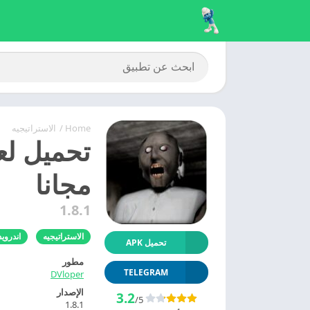
Home
/
الاستراتيجيه
مجانا
1.8.1
الاستراتيجيه
اندرويد
تحميل APK
مطور
TELEGRAM
DVloper
الإصدار
3.2
/5
1.8.1