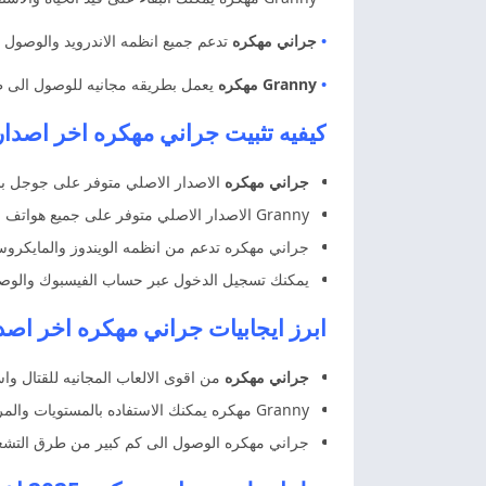
•
جراني مهكره
تدعم جميع انظمه الاندرويد والوصول ا
•
Granny مهكره
يعمل بطريقه مجانيه للوصول الى ط
كيفيه تثبيت جراني مهكره اخر اصدا
جراني مهكره
الاصدار الاصلي متوفر على جوجل بلا
Granny الاصدار الاصلي متوفر على جميع هواتف الايفون من ابل ستور والتثبيت مجانا.
جراني مهكره تدعم من انظمه الويندوز والمايكرو
يمكنك تسجيل الدخول عبر حساب الفيسبوك والوصو
ابرز ايجابيات جراني مهكره اخر اصد
جراني مهكره
من اقوى الالعاب المجانيه للقتال وا
Granny مهكره يمكنك الاستفاده بالمستويات والمراحل والتعرف على طرق التشغيل المجانيه بدون اعلانات ابدا الان في الاستخدام.
جراني مهكره الوصول الى كم كبير من طرق التشغيل