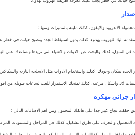
تصبح حياتك في خطر يجب عليك معرفه طريقه الهروب بهدوء.
وله الاندرويد والايفون. كذلك مليئه بالمميزات ومنها :
دده في المنزل. كذلك والبحث عن الادوات والاشياء التي تريدها وتساعدك على ا
 المعارك المرعبه.
ار جراني مهكره
ق حققت نجاح كبير جدا على هاتفك المحمول ومن اهم الاضافات التالي :
ك المحمول والتعرف على طرق التشغيل. كذلك في المراحل والمستويات المرعب