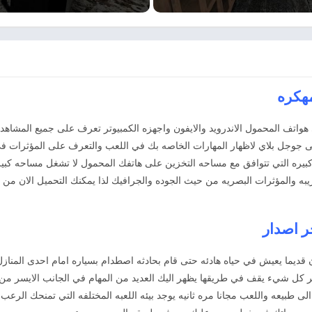
واتف المحمول الاندرويد والايفون واجهزه الكمبيوتر تعرف على جميع المشاهد
ت تحميل لكن وصلت الى 100 مليون على جوجل بلاي لاظهار المهارات الخاصه بك في اللعب والتعرف على
كبيره التي تتوافق مع مساحه التخزين على هاتفك المحمول لا تشغل مساحه كب
ه والمؤثرات البصريه من حيث الجوده والجرافيك لذا يمكنك التحميل الان من خل
ان قديما يعيش في حياه هادئه حتى قام بحادثه اصطدام بسياره امام احدى المناز
ر كل شيء يقف في طريقها يظهر اليك العديد من المهام في الجانب الايسر من ق
ى طبيعه واللعب مجانا مره ثانيه يوجد بيئه اللعبه المختلفه التي تمنحك الرعب