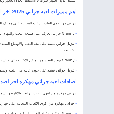
التسلل بدون اظهار صوت لا يستيقظ الجده العجوز و
اهم مميزات لعبه جراني 2025 اخر اصدار
جراني من اقوى العاب الرعب المجانيه على هواتف المحم
•
Granny جراني تعرف على طبيعه اللعب والمهام المقدمه اليك للهروب بهدوء. كذلك بدون استيقاظ الجده وتصبح حياتك في خطر تعرف على الغرف المظلمه.
•
تنزيل جراني
تعتمد على بيئه اللعبه والاوضاع المتع
المتقدمه.
•
Granny يوجد العديد من اماكن الاختباء حتى لا تشعر الجده بمكان وجودك. كذلك واستخدام الادوات مثل الاسلحه الناريه والسكاكين والسيوف لاتمام المهام على اكمل وجه.
•
تنزيل جراني
تعتمد على جوده عاليه في اللعبه وتصميمات 3d واشكال مرعبه. كذلك تمنحك الاستمرار للعب لساعات طويله من اقوى العاب
اضافات لعبه جراني مهكره اخر اصد
جراني مهكره من اقوى العاب الرعب والاثاره والتشوي
•
جراني مهكره
من اقوى الالعاب المجانيه على جهاز
•
Granny مهكره يمكنك البقاء على قيد الحياه والاستفاده بها داخل المنزل. كذالك ابدا الان في المشاركه والتعرف على طرق التشغيل المجانيه لمده خمس ايام.