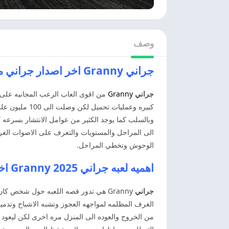
وصف
جراني Granny اخر اصدار جراني مهكره
جراني
Granny
من اقوى العاب الرعب المجانيه على ه
كبيره وعمليا
وبالسلب كما يوجد الكثير من عوامل الانتشار بسرعه 
الى المراحل والمستويات والتعرف على الاصوات الغريب
الوحوش وتخطي المراحل.
اهميه لعبه جراني 2025 Granny اخر اصدار
جراني
Granny هي تدور قصه اللعبه حول شخص ك
الغرف المظلمه لمواجهه العجوز وتشبه الاشباح وتدمي
من الخروج والعوده الى المنزل مره اخرى لكن ليعود ال