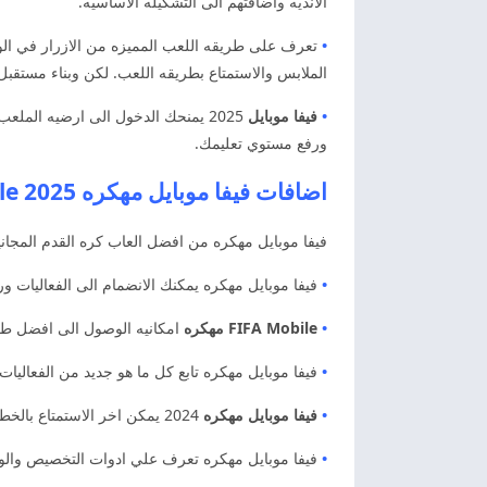
الانديه واضافتهم الى التشكيله الاساسيه.
•
تعرف على طريقه اللعب المميزه من الازرار في الواج
الملابس والاستمتاع بطريقه اللعب. لكن وبناء مستقبل
•
فيفا موبايل
2025 يمنحك الدخول الى ارضيه الم
ورفع مستوي تعليمك.
اضافات فيفا موبايل مهكره 2025 FIFA Mobile مهكره اخر اصدار
فيفا موبايل مهكره من افضل العاب كره القدم المجاني
•
فيفا موبايل مهكره يمكنك الانضمام الى الفعاليات و
•
FIFA Mobile مهكره
امكانيه الوصول الى افضل طرق 
•
فيفا موبايل مهكره تابع كل ما هو جديد من الفعاليات 
•
فيفا موبايل مهكره
2024 يمكن اخر الاستمتاع بالخطط وطرق التشغيل السهله. كذالك واضافه جميع البيانات الخاصه بك في الاستخدام ابدا الان في تجميع اللعيبه واللعب اون لاين.
•
فيفا موبايل مهكره تعرف علي ادوات التخصيص والوصول