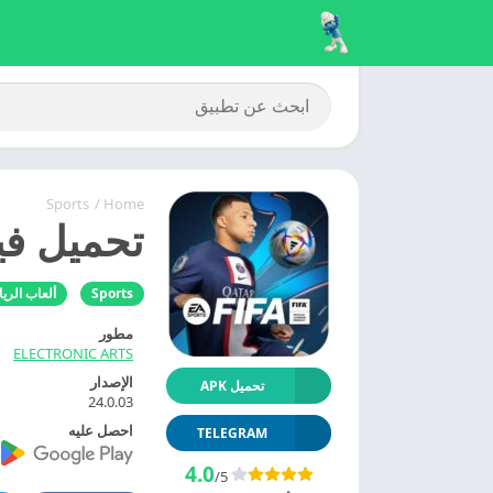
Sports
/
Home
تحميل فيفا 2026 FIFA Mobile 
Sports
ألعاب الري
مطور
ELECTRONIC ARTS
الإصدار
تحميل APK
24.0.03
احصل عليه
TELEGRAM
4.0
/5