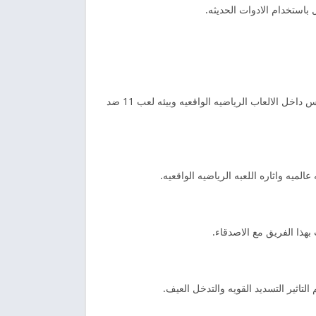
 باستخدام الادوات الحديثه.
فيفا لعبه كره قدم مجانيه تدعم الاندرويد والايفون الانضمام الى عالم المتعه. كذلك وانشاء فريق يعمل على الفوز بالبطولات دائما تنافس داخل الالعاب الرياضيه الواقعيه وبيئه لعب 11 ضد
لميه واثاره اللعبه الرياضيه الواقعيه.