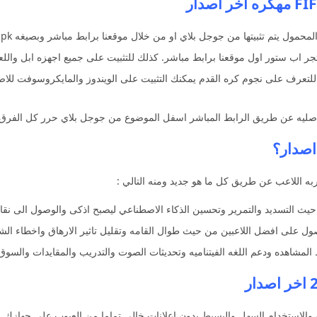
محمول يتم تثبيتها من جوجل بلاي او من خلال موقعنا برابط مباشر وبصيغه apk.
ر اب ستور اول موقعنا برابط مباشر. كذلك للتثبيت على جميع اجهزه ابل واللع
المجانيه للتعرف على نجوم كره القدم يمكنك التثبيت على الويندوز والمايكروسوفت
يق الرابط المباشر اسفل الموضوع من جوجل بلاي حرر كل الفرق ال 32 المتاهله والعب مع دور المجمو
به اللاعب عن طريق كل ما هو جديد ومنه التالي :
حيث التسديد والتمرير وتحسين الذكاء الاصطناعي ليصبح اذكى والوصول الى نقاط
صول على افضل اللاعبين من حيث طوال القامه وتقليل تاثير الارهاق واخطاء الش
المشاهده ودعم اللغه الفيتناميه وتحديثات الصوت والتدريب والمقايدات والسوق 
ه والاستخدام السهل والبسيط بدون اعلانات خالي تماما من العيوب على جهازك.