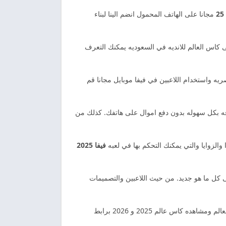
2
مجانا على الهاتف المحمول انضم الينا لبناء
عب والى كاس العالم للانديه في السعوديه يمكنك التعرف
يه واستخدام اللاعبين في فيفا موبايل مجانا قم
افه بكل سهوله بدون دفع اموال على هاتفك. كذلك من
الزوايا والتي يمكنك التحكم بها في لعبه
فيفا 2025
لى كل ما هو جديد. من حيث اللاعبين والتصميمات
لعبه FIFA Mobile مهكره تستطيع اظهار المهارات الخاصه بك في اللعب والحصول على الاوراق الافتراضيه للاعبين كره القدم في العالم ومشاهده كاس عالم 2025 و 2026 برابط