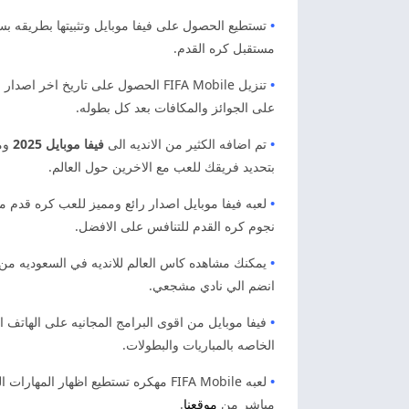
•
تستطيع الحصول على فيفا موبايل وتثبيتها بطريقه 
مستقبل كره القدم.
•
تنزيل FIFA Mobile الحصول على تاري
على الجوائز والمكافات بعد كل بطوله.
•
تم اضافه الكثير من الانديه الى
فيفا موبايل 2025
ومن
بتحديد فريقك للعب مع الاخرين حول العالم.
•
لعبه فيفا موبايل اصدار رائع ومميز للعب كره قدم 
نجوم كره القدم للتنافس على الافضل.
•
يمكنك مشاهده كاس العالم للانديه في السعوديه من خل
انضم الي نادي مشجعي.
•
فيفا موبايل من اقوى البرامج المجانيه على الهاتف ا
الخاصه بالمباريات والبطولات.
•
مباشر من
موقعنا
.