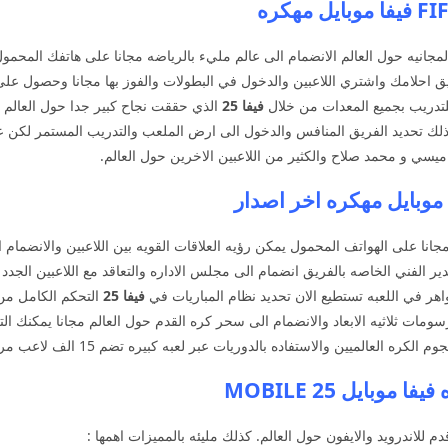
جانيه حول العالم الانضمام الى عالم مليء بالرياضه مجانا على هاتفك المحمول
 احلامك واشتري اللاعبين والدخول في البطولات والفوز بها مجانا وحصول على ال
لتدريب بجميع المعدات من خلال
فيفا 25
الذي حققت نجاح كبير جدا حول العالم و
ك كذلك تحديد الفريق المنافس والدخول الى ارض الملعب والتدريب المستمر لكن 
ل ميسي و محمد صلاح والكثير من اللاعبين الاخرين حول العالم.
جانا على الهواتف المحمول يمكن رؤيه العلاقات القويه بين اللاعبين والانضمام ا
ير الفني الخاصه بالفريق انضمام الى مجلس الاداره والتعاقد مع اللاعبين الج
اهر في اللعبه تستطيع الان تحديد نظام المباريات في
فيفا 25
التحكم الكامل من 
ومات ثلاثيه الابعاد والانضمام الى سحر كره القدم حول العالم مجانا يمكنك ال
ميين والاستفاده بالدوريات عبر لعبه كبيره تضم 15 الف لاعب مرخصه بالكامل.
 للاندرويد والايفون حول العالم. كذلك مليئه بالمميزات اهمها :