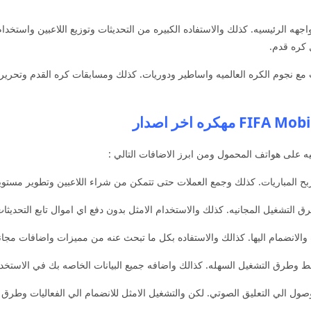
هه الرئيسيه. كذلك والاستفاده الكبيره من التحديثات وتوزيع اللاعبين واستخ
 كره قدم.
لعب مع نجوم الكره العالميه واساطير ودوريات. كذلك ومسابقات كره القدم وتحر
ه على هواتف المحمول ومن ابرز الاضافات التالي :
ربح المباريات. كذلك وجمع العملات حتى تتمكن من شراء اللاعبين وتطوير مستوي
التشغيل المجانيه. كذلك والاستخدام الامثل بدون دفع اي اموال تابع التحديثات
والانضمام اليها. كذالك والاستفاده بكل ما تبحث عنه من مميزات واضافات مجانيه
 الي التعليق الصوتي. لكن والتشغيل الامثل للانضمام الي الفعاليات وطرق ال