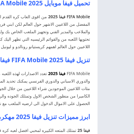
تحميل فيفا موبايل 2025 FIFA Mobile فيفا موبايل مهكره
FIFA Mobile
فيفا 2025
من اقوى العاب كره القدم الم
المفضل من اللاعبين الاشهر حول العالم لكن ابني فريق
والملاعب والمدير الفني وتجهيز الملعب الخاص بك ول
تحتويها اللعبه من والقوائم الرئيسيه التي تظهر الي
اللاعبين حول العالم اهمهم كريستيانو رونالدو و ليوني
تنزيل فيفا 2025 FIFA Mobile فيفا موبايل مهكره اخر اصدار
FIFA Mobile
فيفا 2025
تعدد الاصدارات لهذه اللعبه م
والدوري الاسباني والدوري الفرنسي يمكنك تحديد المد
مئات اللاعبين الموجودين شراء اللاعبين من خلال الجو
الكاميرا من منظور الشخص الاول وتمتلك الجوده والرس
الحصول على الاموال الدخول الى ارضيه الملعب مع نجوم الكره العال
ابرز مميزات تنزيل فيفا 2025 مهكره فيفا موبايل MOBILE 25
فيفا 25
تمتلك المتعه الكبيره لمحبي افضل لعبه كره قدم