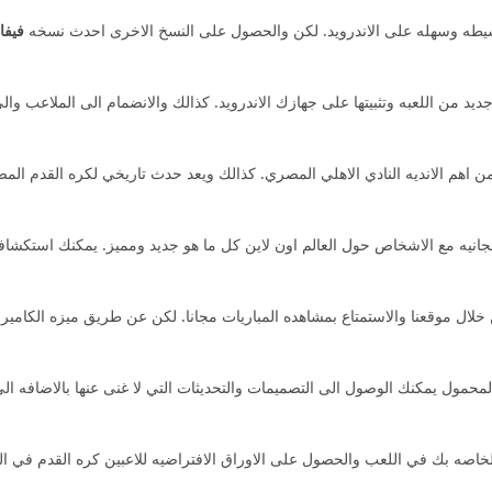
بسيطه وسهله على الاندرويد. لكن والحصول على النسخ الاخرى احدث نسخه
فيفا 5
خ اخر اصدار جديد من اللعبه وتثبيتها على جهازك الاندرويد. كذالك والانضمام الى الملا
 اهم الانديه النادي الاهلي المصري. كذالك ويعد حدث تاريخي لكره القدم المصر
مجانيه مع الاشخاص حول العالم اون لاين كل ما هو جديد ومميز. يمكنك استكش
ال موقعنا والاستمتاع بمشاهده المباريات مجانا. لكن عن طريق ميزه الكاميرا و
لمحمول يمكنك الوصول الى التصميمات والتحديثات التي لا غنى عنها بالاضافه ا