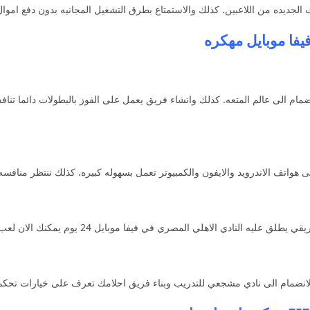
 الجديده من اللاعبين. كذلك والاستمتاع بطرق التشغيل المجانيه بدون دفع اموال
 هواتف الاندرويد والايفون والكمبيوتر تعمل بسهوله كبيره. كذلك ننتظر منافسه عا
الاهلي المصري في فيفا موبايل 24 يوم يمكنك الان لعب بهذا الفريق مع الاصدقاء.