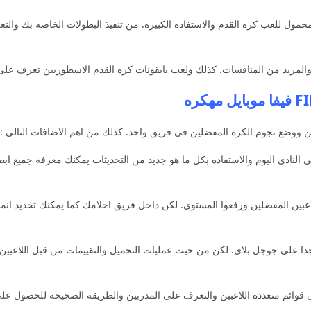
هاتف المحمول للعب كره القدم والاستفاده الكبيره. من تنفيذ البطولات الخاصه بك و
والمزيد من المنافسات. كذلك ولعب بايقونات كره القدم الاسطوريين تعرف على 
بين ووضع نجوم الكره المفضلين في فريق واحد. كذلك من اهم الاضافات التالي :
ام الى النادي اليوم والاستفاده بكل ما هو جديد من التحديثات يمكنك معرفه جميع 
 اللاعبين المفضلين ورفعوا المستوى. لكن داخل فريق احلامك كما يمكنك تحديد ا
دا على جوجل بلاي. لكن من حيث عمليات التحميل والتقييمات من قبل اللاعبين. 
 قوائم متعدده اللاعبين والتعرف على المدربين والطريقه الصحيحه للحصول على 