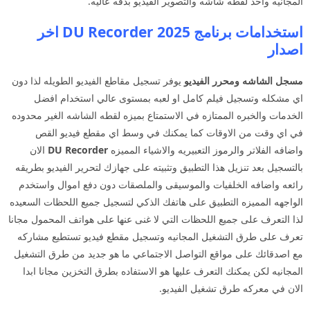
المجانيه واخذ لقطه شاشه والتصوير الفيديو بدقه عاليه.
استخدامات برنامج DU Recorder 2025 اخر
اصدار
مسجل الشاشه ومحرر الفيديو
يوفر تسجيل مقاطع الفيديو الطويله لذا دون
اي مشكله وتسجيل فيلم كامل او لعبه بمستوى عالي استخدام افضل
الخدمات والخبره الممتازه في الاستمتاع بميزه لقطه الشاشه الغير محدوده
في اي وقت من الاوقات كما يمكنك في وسط اي مقطع فيديو القص
واضافه الفلاتر والرموز التعبيريه والاشياء المميزه
DU Recorder
الان
بالتسجيل بعد تنزيل هذا التطبيق وتثبيته على جهازك لتحرير الفيديو بطريقه
رائعه واضافه الخلفيات والموسيقى والملصقات دون دفع اموال واستخدم
الواجهه المميزه التطبيق على هاتفك الذكي لتسجيل جميع اللحظات السعيده
لذا التعرف على جميع اللحظات التي لا غنى عنها على هواتف المحمول مجانا
تعرف على طرق التشغيل المجانيه وتسجيل مقطع فيديو تستطيع مشاركه
مع اصدقائك على مواقع التواصل الاجتماعي ما هو جديد من طرق التشغيل
المجانيه لكن يمكنك التعرف عليها هو الاستفاده بطرق التخزين مجانا ابدا
الان في معركه طرق تشغيل الفيديو.