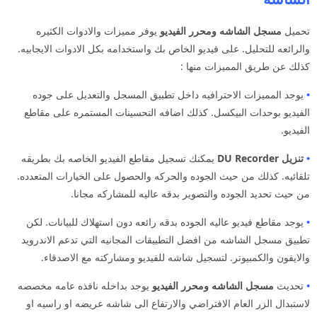
تحميل
مسجل الشاشه ومحرر الفيديو
يوفر مميزات والادوات الكثيره
والرائعه للتحليل. على فيديو الخاص بك واستخدامه بكل الادوات الايجابيه.
كذلك عن طريق المميزات منها :
•
يوجد المميزات الاحترافيه داخل تطبيق المسجل والتعديل على جوده
الفيديو بوحدات البيكسل. كذلك اضافه التحسينات المستمره على مقاطع
الفيديو.
•
تنزيل DU Recorder
يمكنك تسجيل مقاطع الفيديو الخاصه بك بطريقه
تلقائيه. كذلك من حيث الجوده والحركه والحصول على الخيارات المتعدده.
من حيث تحديد الجوده والتصوير بدقه عاليه للمشاركه مجانا.
•
يوجد مقاطع فيديو عاليه الجوده بدقه رائعه دون استهلاك للبيانات. لكن
تطبيق مسجل الشاشه من افضل التطبيقات المجانيه التي تدعم الاندرويد
والايفون والكمبيوتر. لتسجيل شاشه للفيديو ومشاركته مع الاصدقاء.
•
تحديث
مسجل الشاشه ومحرر الفيديو
يوجد بداخله نافذه عامه مخصصه
لاستبدال الزر العام الافتراضي والارتفاع الى شاشه عريضه او راسيه او