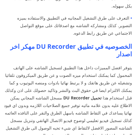
بكل سهوله.
•
التعرف على طرق التشغيل المجانيه في التطبيق والاستفاده بميزه
التصوير. كذلك ومشاركه الشاشه مع اصدقائك على موقع التواصل
الاجتماعي عن طريق رابط الدعوه.
الخصوصيه في تطبيق DU Recorder مهكر اخر
اصدار
يتوفر افضل المميزات داخل هذا التطبيق لتسجيل الشاشه على الهاتف
المحمول كما يمكنك استخدام ميزه الصوت و عن طريق الميكروفون تلقائيا
وتشغيله عن طريق هاتفك و لا يرتبط نهائيا بادوات ومنصه اليوتيوب و كما
يمكنك الالتزام ايضا في حقوق البث والنشر وتاكيد حصولك على اذن وكذلك
قبل استخدام هذا
تحميل DU Recorder
مسجل الشاشه المجاني يمكن
الاطلاع عليه بدون علامه مائيه توفير جميع الصلاحيات اللازمه وبدون اي قيود
نهائيا يساعدك في التقاط الشاشه باسهل الطرق والنقر على النافذه العائمه
كذلك تسجيل فيديو تعليمي لوضوح فيديو الاتصال الهاتفي وتنزيل مسجل
الشاشه المصور الافضل لالتقاط اي شيء تحبه الوصول الى طرق التشغيل