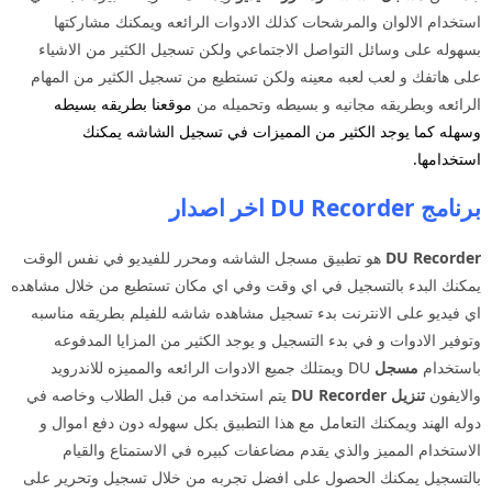
استخدام الالوان والمرشحات كذلك الادوات الرائعه ويمكنك مشاركتها
بسهوله على وسائل التواصل الاجتماعي ولكن تسجيل الكثير من الاشياء
على هاتفك و لعب لعبه معينه ولكن تستطيع من تسجيل الكثير من المهام
الرائعه وبطريقه مجانيه و بسيطه وتحميله من
موقعنا
بطريقه بسيطه
وسهله كما يوجد الكثير من المميزات في تسجيل الشاشه يمكنك
استخدامها.
برنامج DU Recorder اخر اصدار
DU Recorder
هو تطبيق مسجل الشاشه ومحرر للفيديو في نفس الوقت
يمكنك البدء بالتسجيل في اي وقت وفي اي مكان تستطيع من خلال مشاهده
اي فيديو على الانترنت بدء تسجيل مشاهده شاشه للفيلم بطريقه مناسبه
وتوفير الادوات و في بدء التسجيل و يوجد الكثير من المزايا المدفوعه
باستخدام
مسجل
DU ويمتلك جميع الادوات الرائعه والمميزه للاندرويد
والايفون
تنزيل DU Recorder
يتم استخدامه من قبل الطلاب وخاصه في
دوله الهند ويمكنك التعامل مع هذا التطبيق بكل سهوله دون دفع اموال و
الاستخدام المميز والذي يقدم مضاعفات كبيره في الاستمتاع والقيام
بالتسجيل يمكنك الحصول على افضل تجربه من خلال تسجيل وتحرير على