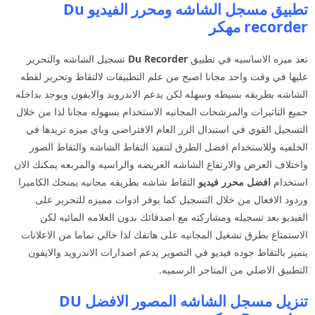
تطبيق مسجل الشاشه ومحرر الفيديو Du
recorder مهكر
تعد ميزه الاساسيه في تطبيق
Recorder
Du
تسجيل الشاشه والتحرير
عليها في وقت واحد مجانا اصبح من علم التطبيقات لالتقاط وتحرير لقطه
الشاشه بطريقه بسيطه وسهله لكن يدعم الاندرويد والايفون ويوجد بداخله
جميع التاثيرات والمرشحات المجانيه الاستخدام بسهوله مجانا لذا من خلال
التسجيل القوي في استبدال الزر العام الافتراضي وباي ميزه تريدها في
الخلفيه وللاستخدام افضل الطرق لتنفيذ التقاط الشاشه والتقاط الصور
واختلاف العرض والارتفاع الشاشه العريضه والراسيه والمربعه يمكنك الان
استخدام
افضل محرر فيديو
التقاط شاشه بطريقه مجانيه يمنحك الكاميرا
وردود الافعال من خلال التسجيل كما يوفر ادوات مميزه للتحرير على
الفيديو بعد تسجيله ومشاركته مع اصدقائك بدون العلامه المائيه لكن
الاستمتاع بطرق تشغيل المجانيه على هاتفك لذا خالي تماما من الاعلانات
يتميز بالتقاط جوده فيديو في التصوير يدعم اصدارات الاندرويد والايفون
التطبيق الاصلي من المتاجر الرسميه.
تنزيل مسجل الشاشه المصور الافضل DU