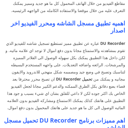
مقاطع الفيديو من خلال الهاتف المحمول كل ما هو جديد ومميز يمكنك
التعرف عليه من خلال موقعنا والاستفاده الكامله من الواجهه الرئيسيه.
اهميه تطبيق مسجل الشاشه ومحرر الفيديو اخر
اصدار
DU Recorder
عباره عن تطبيق مميز تستطيع تسجيل شاشه للفيديو الذي
تقوم بمشاهدته والاستمتاع مجانا بدون دفع اموال لا توجد اي علامه مائيه. و
لكن داخل هذا التطبيق يمكنك بكل سهوله الوصول الى الفلاتر المميزه
والمرشحات. الرائعه واضافه التعديلات. على واجهه المستخدم البسيطه
لتناسبك وتصبح في وضع جيد ومصممه شكل منهجي للاندرويد والايفون
مجانيه و يمكنك من
تحميل DU Recorder
ان تصبح محرر محترفا بعد
قضاء بضع دقائق بكل الطرق الممكنه والدعم الكبير مجانا لجعل الفيديو
الخاص بك اكثر جوده لكن لا داعي للقلق بشان اي شيء بسبب و جود هذا
التطبيق على هاتفك كذلك يمكنك الاستمتاع ومشاركه الفيديو بدون العلامه
المائيه الوصول الى كل ما هو جديد على هاتفك المحمول بدون دفع اموال.
اهم مميزات برنامج DU Recorder تحميل مسجل
الشاشه