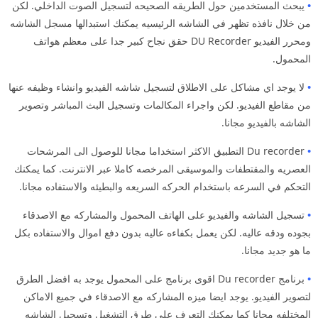
•
يبحث المستخدمين حول الطريقه الصحيحه لتسجيل الصوت الداخلي. لكن
من خلال نافذه تظهر في الشاشه الرئيسيه يمكنك استبدالها مسجل الشاشه
ومحرر الفيديو DU Recorder حقق نجاح كبير جدا على معظم هواتف
المحمول.
•
لا يوجد اي مشاكل على الاطلاق لتسجيل شاشه الفيديو وانشاء وظيفه عنها
من مقاطع الفيديو. لكن واجراء المكالمات وتسجيل البث المباشر وتصوير
الشاشه بالفيديو مجانا.
•
Du recorder التطبيق الاكثر استخداما مجانا للوصول الى المرشحات
العصريه والمقتطفات والموسيقى المرخصه كاملا عبر الانترنت. كما يمكنك
التحكم في السرعه باستخدام الحركه السريعه والبطيئه والاستفاده مجانا.
•
تسجيل الشاشه والفيديو على الهاتف المحمول والمشاركه مع الاصدقاء
بجوده ودقه عاليه. لكن يعمل بكفاءه عاليه بدون دفع اموال والاستفاده بكل
ما هو جديد مجانا.
•
برنامج Du recorder اقوى برنامج على المحمول يوجد به افضل الطرق
لتصوير الفيديو. يوجد ايضا ميزه المشاركه مع الاصدقاء في جميع الاماكن
المختلفه مجانا كما يمكنك التعرف على طرق التشغيل وتسجيل الشاشه