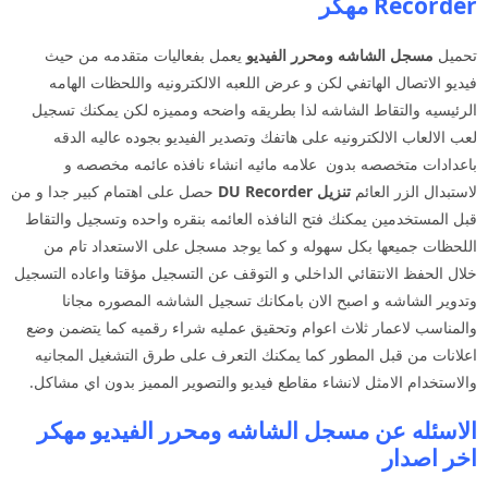
Recorder مهكر
تحميل
مسجل الشاشه ومحرر الفيديو
يعمل بفعاليات متقدمه من حيث
فيديو الاتصال الهاتفي لكن و عرض اللعبه الالكترونيه واللحظات الهامه
الرئيسيه والتقاط الشاشه لذا بطريقه واضحه ومميزه لكن يمكنك تسجيل
لعب الالعاب الالكترونيه على هاتفك وتصدير الفيديو بجوده عاليه الدقه
باعدادات متخصصه بدون علامه مائيه انشاء نافذه عائمه مخصصه و
لاستبدال الزر العائم
تنزيل DU Recorder
حصل على اهتمام كبير جدا و من
قبل المستخدمين يمكنك فتح النافذه العائمه بنقره واحده وتسجيل والتقاط
اللحظات جميعها بكل سهوله و كما يوجد مسجل على الاستعداد تام من
خلال الحفظ الانتقائي الداخلي و التوقف عن التسجيل مؤقتا واعاده التسجيل
وتدوير الشاشه و اصبح الان بامكانك تسجيل الشاشه المصوره مجانا
والمناسب لاعمار ثلاث اعوام وتحقيق عمليه شراء رقميه كما يتضمن وضع
اعلانات من قبل المطور كما يمكنك التعرف على طرق التشغيل المجانيه
والاستخدام الامثل لانشاء مقاطع فيديو والتصوير المميز بدون اي مشاكل.
الاسئله عن مسجل الشاشه ومحرر الفيديو مهكر
اخر اصدار