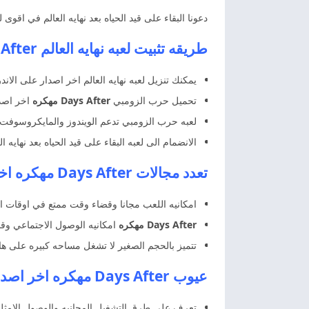
دعونا البقاء على قيد الحياه بعد نهايه العالم في اق
طريقه تثبيت لعبه نهايه العالم Days After مهكره اخر اصدار
يمكنك تنزيل لعبه نهايه العالم اخر اصدار على الاند
تحميل حرب الزومبي
Days After مهكره
اخر اصدا
لعبه حرب الزومبي تدعم الويندوز والمايكروسوفت 
الانضمام الى لعبه البقاء على قيد الحياه بعد نها
تعدد مجالات Days After مهكره اخر اصدار مجانا
امكانيه اللعب مجانا وقضاء وقت ممتع في اوقات ال
Days After مهكره
امكانيه الوصول الاجتماعي وقض
تتميز بالحجم الصغير لا تشغل مساحه كبيره على ها
عيوب Days After مهكره اخر اصدار
تعرف على طرق التشغيل المجانيه والوصول الامثل 