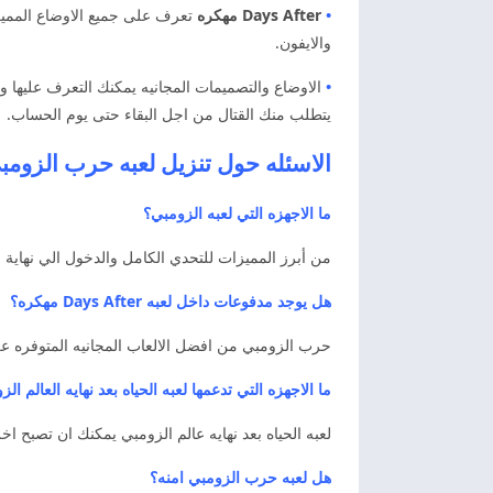
•
Days After مهكره
تعرف على جميع الاوضاع المميزه
والايفون.
•
الاوضاع والتصميمات المجانيه يمكنك التعرف عليها و
يتطلب منك القتال من اجل البقاء حتى يوم الحساب.
الاسئله حول تنزيل لعبه حرب الزوم
ما الاجهزه التي لعبه الزومبي؟
من أبرز المميزات للتحدي الكامل والدخول الي نهاية ال
هل يوجد مدفوعات داخل لعبه Days After مهكره؟
حرب الزومبي من افضل الالعاب المجانيه المتوفره عل
ما الاجهزه التي تدعمها لعبه الحياه بعد نهايه العالم ال
لعبه الحياه بعد نهايه عالم الزومبي يمكنك ان تصبح ا
هل لعبه حرب الزومبي امنه؟