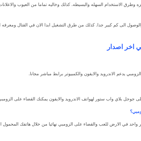
 وطرق الاستخدام السهله والبسيطه. كذلك وخاليه تماما من العيوب والاعلانا
الوصول الى كم كبير جدا. كذلك من طرق التشغيل ابدا الان في القتال ومعرفه 
بي اخر اصدار
زومبي يدعم الاندرويد والايفون والكمبيوتر برابط مباشر مجانا.
ى جوجل بلاي واب ستور لهواتف الاندرويد والايفون يمكنك القضاء على الزومبي 
زومبي؟
خر واحد في الارض للعب والقضاء على الزومبي نهائيا من خلال هاتفك المحمول الان