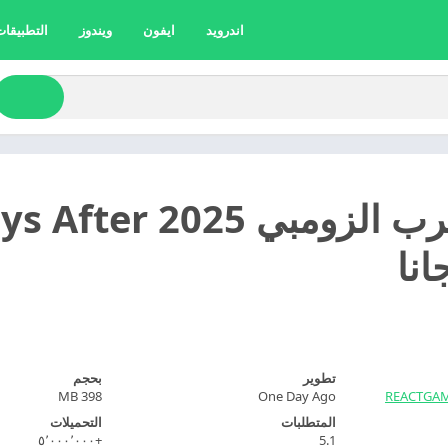
اندرويد
ايفون
ويندوز
التطبيقات 
انا
تطوير
بحجم
398 MB
One Day Ago
REACTGAM
المتطلبات
التحميلات
+٥٬٠٠٠٬٠٠٠
5.1