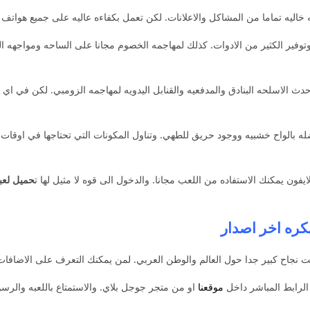
خاليه تماما من المشاكل والاعلانات. لكن تعمل بكفاءه عاليه على جميع هواتف ال
وفير الكثير من الادوات. كذلك لمهاجمه الخصوم مجانا على الساحه ومواجهه الك
دث الاسلحه البنادق والمدفعيه والقنابل اليدويه لمهاجمه الزومبي. لكن في اي
له بالواح خشبيه ووجود حريق للطهي. وتناول المكونات التي تحتاجها في اوقات
ايفون يمكنك الاستفاده من اللعب مجانا. والدخول الى قوه لا مثيل لها ت
حميل لعبه Days After 
 نجاح كبير جدا حول العالم والوطن العربي. لمن يمكنك التعرف على الاضافات 
الرابط المباشر داخل
موقعنا
او من متجر جوجل بلاي. والاستمتاع باللعبه والرسو