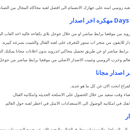
وى لعبه زومبي امنه على جهازك الانضمام الى افضل لعبه محاكاه المجال من الضبا
رويد من موقعنا برابط مباشر او من خلال جوجل بلاي بكفاءه عاليه احد العاب البق
ر للايفون من متجر اب ستور للتعرف على لعبه القتال والتثبيت بسرعه كبيره.
برابط مباشر او عن طريق تحميل محاكي اندرويد بدون اعلانات مجانا يمكنك ا
يه العالم وحرب الزومبي وتثبيت الاصدار الاصلي من موقعنا برابط مباشر من جوج
فراغ ابحث الان عن كل ما هو جديد.
اء وقت سعيد من خلال الحصول على الاسلحه الحديثه وامكانيه القتال.
تفك في امكانيه الوصول الى الاستعدادات الامثل في اخطر لعبه حول العالم.
الى المراحل والمستويات وطرق القتال والبحث الان عن جميع التصميمات بدون 