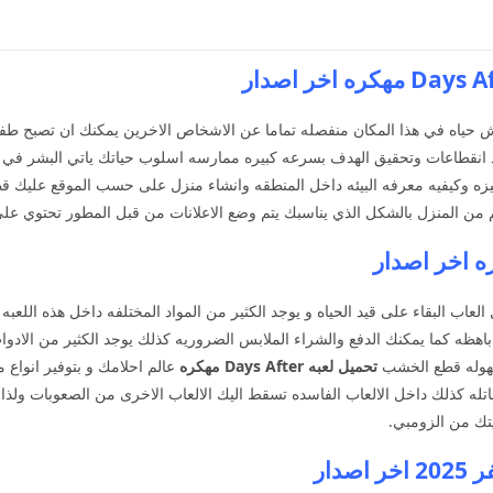
عيش حياه في هذا المكان منفصله تماما عن الاشخاص الاخرين يمكنك ان تصبح طفل
د انقطاعات وتحقيق الهدف بسرعه كبيره ممارسه اسلوب حياتك ياتي البشر في ا
زه وكيفيه معرفه البيئه داخل المنطقه وانشاء منزل على حسب الموقع عليك قطع
 المنزل بالشكل الذي يناسبك يتم وضع الاعلانات من قبل المطور تحتوي على عنف قوي من
عاب البقاء على قيد الحياه و يوجد الكثير من المواد المختلفه داخل هذه اللعبه 
باهظه كما يمكنك الدفع والشراء الملابس الضروريه كذلك يوجد الكثير من الادوا
بسهوله قطع الخشب
تحميل لعبه Days After
مهكره
عالم احلامك و بتوفير انواع م
ه كذلك داخل الالعاب الفاسده تسقط اليك الالعاب الاخرى من الصعوبات ولذا في
يتك من الزومبي.
دار