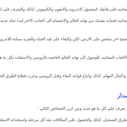
انيه على هاتفك المحمول الاندرويد والايفون والكمبيوتر. كذلك والتعرف على لع
يه لحمايه نفسك من نهايه العالم والانضمام الى الجانب الاخر لبدء حياه جديد
بح اخر شخص على الارض. لكن والبقاء على قيد الحياه والفتره ممكنه للاندرويد 
العاب المجانيه. للوصول الى نهايه العالم الخاصه بالزومبي والاستفاده بكل م
مال المهام. كذلك واتباع قواعد البقاء وقتل الزومبي وحرب قطاع الطرق الح
ات تعرف علي كل ما هو جديد ومن ابرز الخصائص التالي :
طرق التسجيل. كذلك والحصول على المكافات بعد كل مرحله واستخدام الاسلحه 