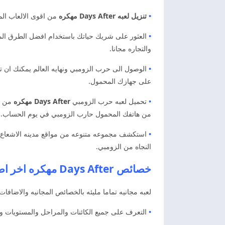
•
تنزيل لعبه Days After مهكره
من اقوى الالعاب المج
•
العثور على شريك حياتك باستخدام افضل الطرق المجان
والتجاره مجانا.
•
الوصول الى حرب الزومبي ونهايه العالم يمكنك ان تص
على جهازك المحمول.
•
تحميل لعبه حرب الزومبي
Days After مهكره
من ال
من هاتفك المحمول حارب الزومبي في يوم الحساب.
•
استكشف مجموعه متنوعه من مواقع مدينه الاشعاع واك
النجاه من الزومبي.
خصائص Days After مهكره اخر اصدار
لعبه مجانيه تماما مليئه بالخصائص المجانيه والاضاف
•
التعرف على جميع الكائنات والمراحل والمستويات و