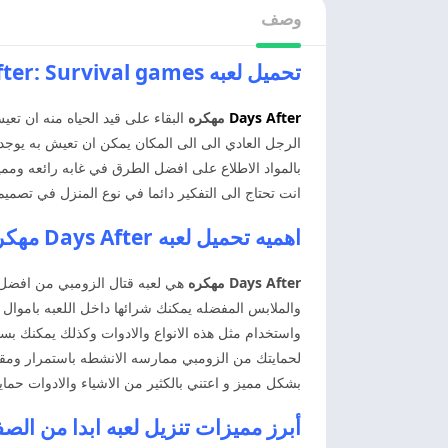
وصف
تحميل لعبه Days After: Survival games مهكره اخر اصدار
Days After
مهكره
البقاء على قيد الحياه منه ان ت
الرجل العادي الى الى المكان يمكن ان تعيش به يوج
بالمواد الاطلاع على افضل الطرق في غابه رائعه وممي
انت تحتاج الى التفكير دائما في نوع المنزل في تصميم من
اهميه تحميل لعبه Days After مهكره اخر اصدار
Days After مهكره
هي لعبه قتال الزومبي من افضل ال
والملابس المفضله يمكنك شرائها داخل اللعبه باموال 
واستخدام مثل هذه الانواع والادوات وكذلك يمكنك 
لحمايتك من الزومبي ممارسه الانشطه باستمرار ومقاتل
بشكل مميز و اعتني بالكثير من الاشياء والادوات حما
أبرز مميزات تنزيل لعبه ابدا من الصفر 2025 اخر اص