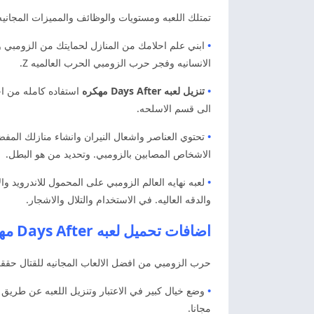
تمتلك اللعبه ومستويات والوظائف والمميزات المجانيه 
•
ابني علم احلامك من المنازل لحمايتك من الزومبي وت
الانسانيه وفجر حرب الزومبي الحرب العالميه Z.
•
تنزيل لعبه Days After
مهكره
استفاده كامله من اح
الى قسم الاسلحه.
•
تحتوي العناصر واشعال النيران وانشاء منازلك المفض
الاشخاص المصابين بالزومبي. وتحديد من هو البطل.
•
لعبه نهايه العالم الزومبي على المحمول للاندرويد وال
والدقه العاليه. في الاستخدام والتلال والاشجار.
اضافات تحميل لعبه Days After مهكره اخر اصدار
حرب الزومبي من افضل الالعاب المجانيه للقتال حققت
•
وضع خيال كبير في الاعتبار وتنزيل اللعبه عن طريق 
مجانا.