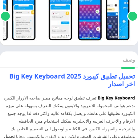
وصف
تحميل تطبيق كيبورد 2025 Big Key Keyboard
اخر اصدار
Big Key Keyboard
تعرف تطبيق لوحه مفاتيح مميز صاحبه الازرار الكبيره
تدعم هواتف المحموله للاندرويد والايفون يمكنك التعرف بسهوله على ميزه
الكيبورد تطبيقها على هاتفك و يعمل بكفاءه عاليه واكثر دقه لذا يوجد جميع
الارقام والاحرف العربيه والانجليزيه يمكنك استخدام ميزه الحافظه
والترجمه والسهوله الكبيره في الكتابه والوصول الى التصميم الخاص بك
وتطبيقه وعلى الشاشات الصغيره للاندرويد والايفون والكمبيوتر مجانا
تحميل