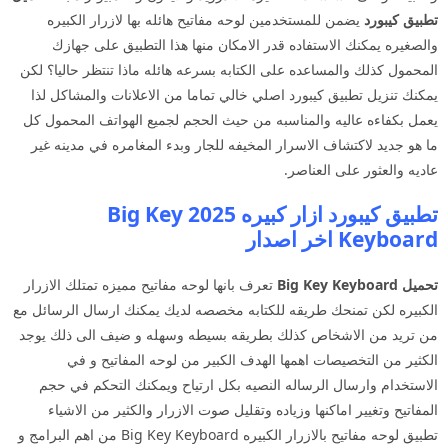
تطبيق كيبورد
يضمن للمستخدمين لوحه مفاتيح هائله بها لازرار الكبيره
والصغيره يمكنك الاستفاده قدر الامكان منها هذا التطبيق على جهازك
المحمول كذلك والمساعده على الكتابه بسرعه هائله ماذا تنتظر حاليا؟ لكن
يمكنك تنزيل تطبيق كيبورد اصلي خالي تماما من الاعلانات والمشاكل لذا
يعمل بكفاءه عاليه والمناسبه من حيث الحجم لجميع الهواتف المحمول كل
ما هو جديد لاكتشاف الاسرار المخيفه للجار وبدء المغامره في مدينه غير
عاديه والعثور على العناصر.
تطبيق كيبورد ازار كبيره 2025 Big Key
Keyboard اخر اصدار
تحميل Big Key Keyboard
تعرف بانها لوحه مفاتيح مميزه تمتلك الازرار
الكبيره لكن تمنحك طريقه للكتابه مخصصه لديك يمكنك ارسال الرسائل مع
من تريد من الاشخاص كذلك بطريقه بسيطه وسهله و ضيف الى ذلك يوجد
الكثير من التخصيصات اهمها الهدف الكبير من لوحه المفاتيح و في
الاستخدام وارسال الرساله النصيه بكل ارتياح ويمكنك التحكم في حجم
المفاتيح وتغيير اماكنها وزياده وتقليل صوت الازرار والكثير من الاشياء
تطبيق لوحه مفاتيح بالازرار الكبيره Big Key Keyboard من اهم البرامج و