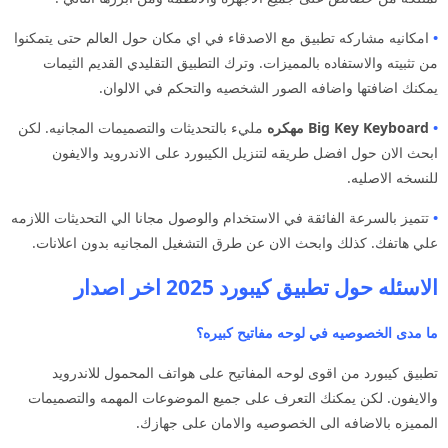
•
امكانيه مشاركه تطبيق مع الاصدقاء في اي مكان حول العالم حتى يتمكنوا
من تثبيته والاستفاده بالمميزات. وترك التطبيق التقليدي القديم الثيمات
يمكنك اضافتها واضافه الصور الشخصيه والتحكم في الالوان.
•
Big Key Keyboard مهكره
مليء بالتحديثات والتصميمات المجانيه. لكن
ابحث الان حول افضل طريقه لتنزيل الكيبورد على الاندرويد والايفون
للنسخه الاصليه.
•
تتميز بالسرعة الفائقة في الاستخدام والوصول مجانا الي التحديثات اللازمه
علي هاتفك. كذلك وابحث الان عن طرق التشغيل المجانيه بدون اعلانات.
الاسئله حول تطبيق كيبورد 2025 اخر اصدار
ما مدى الخصوصيه في لوحه مفاتيح كبيره؟
تطبيق كيبورد من اقوى لوحه المفاتيح على هواتف المحمول للاندرويد
والايفون. لكن يمكنك التعرف على جميع الموضوعات المهمه والتصميمات
المميزه بالاضافه الى الخصوصيه والامان على جهازك.