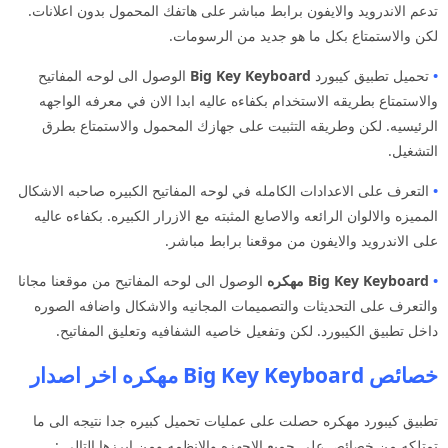
تدعم الاندرويد والايفون برابط مباشر على هاتفك المحمول بدون اعلانات.
لكن والاستمتاع بكل ما هو جديد من الرسومات.
•
تحميل تطبيق كيبورد
Big Key Keyboard
الوصول الى لوحه المفاتيح
والاستمتاع بطريقه الاستخدام بكفاءه عاليه ابدا الان في معرفه الواجهه
الرئيسيه. لكن وطريقه التثبيت على جهازك المحمول والاستمتاع بطرق
التشغيل.
•
التعرف على الاعدادات الكامله في لوحه المفاتيح الكبيره صاحبه الاشكال
المميزه والالوان الرائعه والاصابع المثبته مع الازرار الكبيره. بكفاءه عاليه
على الاندرويد والايفون من موقعنا برابط مباشر.
•
Big Key Keyboard مهكره
الوصول الى لوحه المفاتيح من موقعنا مجانا
والتعرف على التحديثات والتصميمات المجانيه والاشكال واضافه الصوره
داخل تطبيق الكيبورد. لكن وتفعيل خاصيه الشفافيه وتعليق المفاتيح.
خصائص Big Key Keyboard مهكره اخر اصدار
تطبيق كيبورد مهكره حصلت على عمليات تحميل كبيره جدا نتيجه الى ما
تمتلكه من خصائص على جميع الاجهزه والانظمه ومن ابرزها التالي :