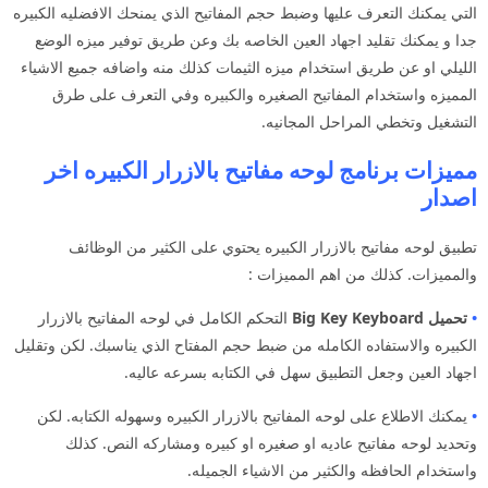
التي يمكنك التعرف عليها وضبط حجم المفاتيح الذي يمنحك الافضليه الكبيره
جدا و يمكنك تقليد اجهاد العين الخاصه بك وعن طريق توفير ميزه الوضع
الليلي او عن طريق استخدام ميزه الثيمات كذلك منه واضافه جميع الاشياء
المميزه واستخدام المفاتيح الصغيره والكبيره وفي التعرف على طرق
التشغيل وتخطي المراحل المجانيه.
مميزات برنامج لوحه مفاتيح بالازرار الكبيره اخر
اصدار
تطبيق لوحه مفاتيح بالازرار الكبيره يحتوي على الكثير من الوظائف
والمميزات. كذلك من اهم المميزات :
•
تحميل Big Key Keyboard
التحكم الكامل في لوحه المفاتيح بالازرار
الكبيره والاستفاده الكامله من ضبط حجم المفتاح الذي يناسبك. لكن وتقليل
اجهاد العين وجعل التطبيق سهل في الكتابه بسرعه عاليه.
•
يمكنك الاطلاع على لوحه المفاتيح بالازرار الكبيره وسهوله الكتابه. لكن
وتحديد لوحه مفاتيح عاديه او صغيره او كبيره ومشاركه النص. كذلك
واستخدام الحافظه والكثير من الاشياء الجميله.