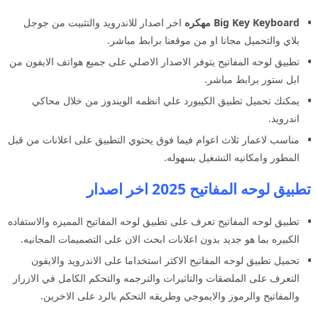
Big Key Keyboard مهكره
اخر اصدار للاندرويد والتثبيت من جوجل
بلاي والتحميل مجانا او من موقعنا برابط مباشر.
تطبيق لوحه المفاتيح يتوفر الاصدار الاصلي على جميع هواتف الايفون من
ابل ستور برابط مباشر.
يمكنك تحميل تطبيق الكيبورد علي انظمه الويندوز من خلال محاكي
اندرويد.
مناسب لاعمار ثلاث اعوام فيما فوق يحتوي التطبيق على اعلانات من قبل
المطور وامكانيه التشغيل بسهوله.
تطبيق لوحه المفاتيح 2025 اخر اصدار
تطبيق لوحه المفاتيح تعرف على تطبيق لوحه المفاتيح المميزه والاستفاده
الكبيره بما هو جديد بدون اعلانات ابحث الان على التصميمات المجانيه.
تحميل تطبيق لوحه المفاتيح الاكثر استخداما على الاندرويد والايفون
التعرف على الملصقات والتاثيرات والترجمه والتحكم الكامل في الازرار
والمفاتيح والرموز والايموجي وطريقه التحكم بالرد على الاخرين.