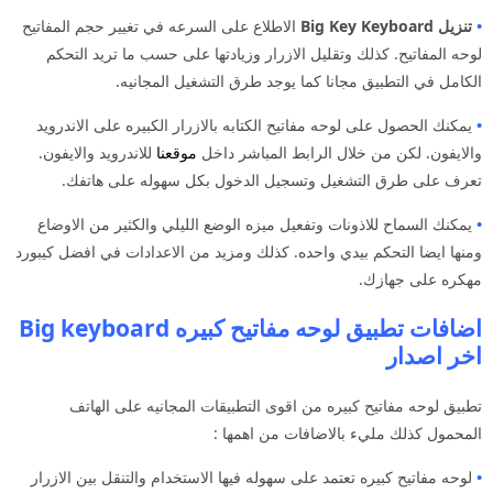
•
تنزيل Big Key Keyboard
الاطلاع على السرعه في تغيير حجم المفاتيح
لوحه المفاتيح. كذلك وتقليل الازرار وزيادتها على حسب ما تريد التحكم
الكامل في التطبيق مجانا كما يوجد طرق التشغيل المجانيه.
•
يمكنك الحصول على لوحه مفاتيح الكتابه بالازرار الكبيره على الاندرويد
والايفون. لكن من خلال الرابط المباشر داخل
موقعنا
للاندرويد والايفون.
تعرف على طرق التشغيل وتسجيل الدخول بكل سهوله على هاتفك.
•
يمكنك السماح للاذونات وتفعيل ميزه الوضع الليلي والكثير من الاوضاع
ومنها ايضا التحكم بيدي واحده. كذلك ومزيد من الاعدادات في افضل كيبورد
مهكره على جهازك.
اضافات تطبيق لوحه مفاتيح كبيره Big keyboard
اخر اصدار
تطبيق لوحه مفاتيح كبيره من اقوى التطبيقات المجانيه على الهاتف
المحمول كذلك مليء بالاضافات من اهمها :
•
لوحه مفاتيح كبيره تعتمد على سهوله فيها الاستخدام والتنقل بين الازرار