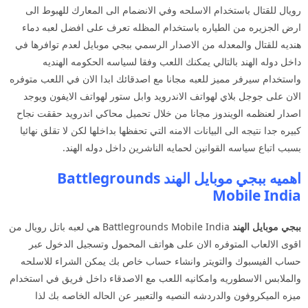
رويال للقتال باستخدام الاسلحه وفي الانضمام الى المعارك للهبوط الى
ارض الجزيره من الطياره باستخدام المظله تعرف على افضل لعبه دماء
هنديه للقتال والمعدله من الاصدار الرسمي ببجي موبايل لعدم توافرها في
داخل دوله الهند بالتالي يمكنك اللعب وفقا لسياسه الحكومه الهنديه
واستخدام سيرفر مميز للعبه مجانا مع اصدقائك ابدا الان في اللعب متوفره
الان على جوجل بلاي لهواتف الاندرويد وابل ستور لهواتف الايفون ويوجد
اصدار لعنظمه الويندوز مجانا من خلال تحميل محاكي اندرويد حققت نجاح
كبيره جدا نتيجه الى البيانات الامنه التي تحفظها بداخلها لكن لا تقلق نهائيا
بسبب اتباع سياسه القوانين لحمايه الناشرين داخل دوله الهند.
اهميه ببجي موبايل الهند Battlegrounds
Mobile India
ببجي موبايل الهند
Battlegrounds Mobile India هي لعبه باتل رويال من
اقوى الالعاب المتوفره الان على هواتف المحمول وتسجيل الدخول عبر
حساب الفيسبوك والتويتر وانشاء حساب خاص بك يمكن الشراء للاسلحه
والملابس الاسطوريه وامكانيه اللعب مع الاصدقاء داخل فريق في استخدام
ميزه الميكروفون والدردشه النصيه والتعبير عن الحاله الخاصه بك لذا