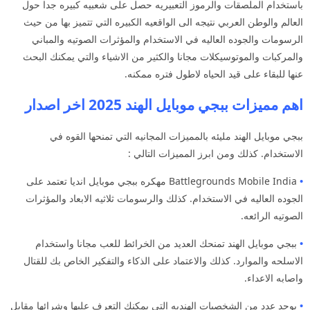
باستخدام الملصقات والرموز التعبيريه حصل على شعبيه كبيره جدا حول
العالم والوطن العربي نتيجه الى الواقعيه الكبيره التي تتميز بها من حيث
الرسومات والجوده العاليه في الاستخدام والمؤثرات الصوتيه والمباني
والمركبات والموتوسيكلات مجانا والكثير من الاشياء والتي يمكنك البحث
عنها للبقاء على قيد الحياه لاطول فتره ممكنه.
اهم مميزات ببجي موبايل الهند 2025 اخر اصدار
ببجي موبايل الهند مليئه بالمميزات المجانيه التي تمنحها القوه في
الاستخدام. كذلك ومن ابرز المميزات التالي :
•
Battlegrounds Mobile India مهكره ببجي موبايل انديا تعتمد على
الجوده العاليه في الاستخدام. كذلك والرسومات ثلاثيه الابعاد والمؤثرات
الصوتيه الرائعه.
•
ببجي موبايل الهند تمنحك العديد من الخرائط للعب مجانا واستخدام
الاسلحه والموارد. كذلك والاعتماد على الذكاء والتفكير الخاص بك للقتال
واصابه الاعداء.
•
يوجد عدد من الشخصيات الهنديه التي يمكنك التعرف عليها وشرائها مقابل