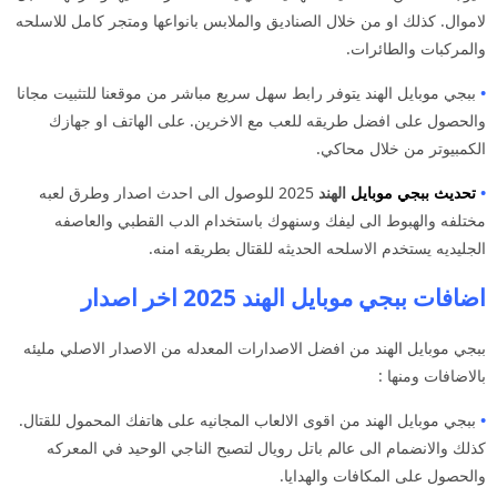
لاموال. كذلك او من خلال الصناديق والملابس بانواعها ومتجر كامل للاسلحه
والمركبات والطائرات.
•
ببجي موبايل الهند يتوفر رابط سهل سريع مباشر من موقعنا للتثبيت مجانا
والحصول على افضل طريقه للعب مع الاخرين. على الهاتف او جهازك
الكمبيوتر من خلال محاكي.
•
تحديث ببجي موبايل
الهند
2025 للوصول الى احدث اصدار وطرق لعبه
مختلفه والهبوط الى ليفك وسنهوك باستخدام الدب القطبي والعاصفه
الجليديه يستخدم الاسلحه الحديثه للقتال بطريقه امنه.
اضافات ببجي موبايل الهند 2025 اخر اصدار
ببجي موبايل الهند من افضل الاصدارات المعدله من الاصدار الاصلي مليئه
بالاضافات ومنها :
•
ببجي موبايل الهند من اقوى الالعاب المجانيه على هاتفك المحمول للقتال.
كذلك والانضمام الى عالم باتل رويال لتصبح الناجي الوحيد في المعركه
والحصول على المكافات والهدايا.