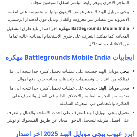
المتاجر الاخرى يتوفر رابط مباشر اسفل الموضوع مجانا.
ببجي موبايل الهند لا تدعم هواتف الايفون نهائيا تم تخصيصه على انظمه
الاندرويد من مصادر غير معروفه والقتال وبديل قوي للاصدار الرسمي.
Battlegrounds Mobile India مهكره
اخر اصدار تابع طرق التشغيل
المجانيه كما يمكنك التعرف على طرق الاستخدام المجانيه خاليه تماما
من الاعلانات والمشاكل.
ايجابيات Battlegrounds Mobile India مهكره
ببجي
موبايل الهند حصلت على عمليات تحميل كبيره جدا نتيجه الى ما
تمتلكه من اعدادات وتصميمات وتحديثات مجانيه بدون دفع اموال.
ببجي موبايل الهند
حصلت على عمليات تحميل كبيره جدا نتيجه الى ما
تقدمه من التجربه القتاليه والاختلاف الدائم في القتال والتعرف على
الطائره والانغماس في المعركه الشاملة.
تحميل ببجي موبايل الهند للتعرف على احدث الاسلحه والقتال والتعرف
على افضل طريقه لتسجيل الدخول مجانا عن طريق الفيسبوك او تويتر.
ابرز عيوب ببجي موبايل الهند 2025 اخر اصدار