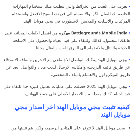
•
تعرف على العديد من الخرائط والتي تتطلب منك استخدام المهارات
الخاصه بك للقتال. لكن والانضمام الى فريقك لتصبح الافضل واستخدام
المركبات والاسلحه والملابس الاسطوريه في ببجي موبايل الهند.
•
Battlegrounds Mobile India مهكره
من افضل الالعاب المجانيه على
هاتفك المحمول. كذالك وللبقاء على قيد الحياه والحصول على الاسلحه
الحديثه والقتال والانضمام الى الفرق للعب والقتال مجانا.
•
ببجي موبايل الهند يمكنك التواصل الاجتماعي مع الاخرين واضافه الاصدقاء
عن طريق قائمه الدردشه وامكانيه الارسال للعب معا ، والتواصل ايضا عن
طريق الميكروفون والاهتمام بالملف الشخصي.
•
ببجي موبايل الهند 2025 حصلت على عمليات تحميل كبيره جدا للبقاء على
قيد الحياه. كذلك معدله من الاصدار الاصلي على جميع الهواتف.
كيفيه تثبيت ببجي موبايل الهند اخر اصدار ببجي
موبايل الهند
ببجي موبايل الهند لا تتوفر على المتاجر الرسميه ولكن يتم تثبيتها من