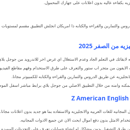
يه بكفاءه عاليه بدون اعلانات على جهازك المحمول.
الدروس والتمارين والقراءه والكتابه ذا امريكان انجلش التطبيق مقسم لمستوي
يه من الصفر 2025
مه لابقائك في التعلم الجاد وعدم الاستغلال اي غرض اخر للاندرويد من جوجل بلا
ف الايفون من متجر اب ستور والتعرف على طرق الاستخدام وفهم مقاطع الفيديو.
ممكنه وامنه من خلال التطبيق الاصلي من جوجل بلاي برابط مباشر اسفل المو
مجانيه للغات العربيه والانجليزيه والاستفاده بما هو جديد بدون اعلانات مجانا.
ستخدام الامثل بدون دفع اموال ابحث الان عن جميع الادوات المجانيه.
من طرق التشغيل بدون مشاكل او انشاء حسابات تعرف على التحديثات المميزه 