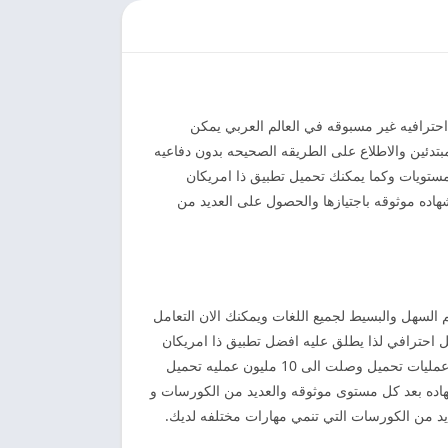
احترافيه غير مسبوقه في العالم العربي يمكن
تدئين والاطلاع على الطريقه الصحيحه بدون دفاعيه
مستويات وكما يمكنك تحميل تطبيق ذا امريكان
هاده موثوقه باجتيازها والحصول على العديد من
 السهل والبسيط لجميع اللغات ويمكنك الان التعامل
 احترافي لذا يطلق عليه افضل تطبيق ذا امريكان
انجلش للاستماع الى الفيديوهات بطريقه سهله وحقق نجاح كبير حول العالم تم تخصيصه لتعليم اللغه الانجليزيه فقط لكن حصل على عمليات تحميل وصلت الى 10 مليون عمليه تحميل
ده بعد كل مستوى موثوقه والعديد من الكورسات و
د من الكورسات التي تنمي مهارات مختلفه لديك.