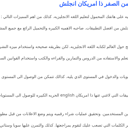
 من الصفر ذا امريكان انجلش
على هاتفك المحمول لتعليم اللغه الانجليزيه. كذلك من اهم المميزات التالي :
لش من افضل التطبيقات. صاحبه الاهميه الكبيره والتحميل الرائع مع جميع الم
حول العالم لكتابه اللغه الانجليزيه. لكن بطريقه صحيحه واستخدام ميزه النشر و
قات المجانيه للتعلم والاستفاده من الدروس والتمارين والقراءه والكتب واستخدام القوانين
الاستمتاع بجميع المستويات والدخول في المستوى الذي يليه. كذالك تتمكن من الوصول الى ال
تطبيق تعلم اللغه الانجليزيه من الصفر من اهم التطبيقات التي لاغني عنها ذا
بين المستخدمين. وتحقيق عمليات شراء رقميه ويتم وضع الاعلانات من قبل مطور
الكلمات التي تصعب عليك لتقوم بمراجعتها. كذلك والتمرن عليها سويا وستاتي ا