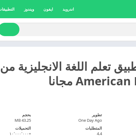
اندرويد
ايفون
ويندوز
التطبيقات 
America مجانا
تطوير
بحجم
43.25 MB
One Day Ago
المتطلبات
التحميلات
+١٠٬٠٠٠٬٠٠٠
4.4