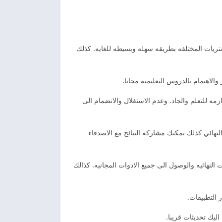
شتريات المختلفه بطريقه سهله وبسيطه للغايه. كذلك
الاهتمام بالدروس التعليميه مجانا.
 السارمه للتعلم والجاد. وعدم الاستغلال والانضمام الى
مستوى النهائي كذلك يمكنك مشاركه النتائج مع الاصدقاء
 امريكان english الحريه الكبيره للوصول الى المستويات النهائيه والوصول الى جميع الادوات المجانيه. كذالك
 التطبيقات.
ليك تحديثات قريبا.