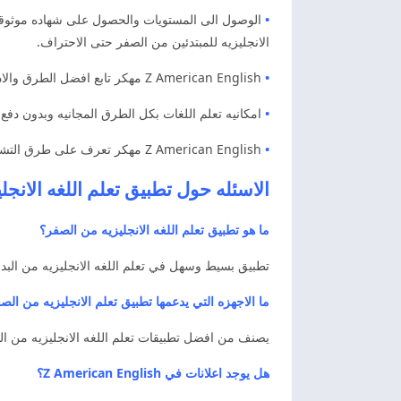
•
الوصول الى المستويات والحصول على شهاده موثوقه 
الانجليزيه للمبتدئين من الصفر حتى الاحتراف.
•
Z American English مهكر تابع افضل الطرق والادوات المجانيه في تعليم اللغات. كذلك وخاصه اللغه الانجليزيه الاكثر استخداما وشيوعا حول العالم.
•
امكانيه تعلم اللغات بكل الطرق المجانيه وبدون دفع
•
Z American English مهكر تعرف على طرق التشغيل السهله والوظيفه بدون اي مشاكل. والوصول الى الاعدادات والمؤثرات الصوتيه ابحث الان عن طرق التشغيل.
الاسئله حول تطبيق تعلم اللغه الانج
ما هو تطبيق تعلم اللغه الانجليزيه من الصفر؟
تطبيق بسيط وسهل في تعلم اللغه الانجليزيه من البداي
ما الاجهزه التي يدعمها تطبيق تعلم الانجليزيه من الص
يصنف من افضل تطبيقات تعلم اللغه الانجليزيه من ال
هل يوجد اعلانات في Z American English؟