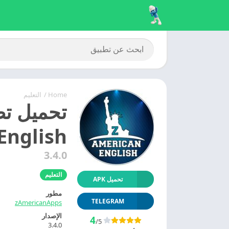
Home
/
التعليم
n English
3.4.0
التعليم
تحميل APK
مطور
TELEGRAM
zAmericanApps
الإصدار
4
/5
3.4.0