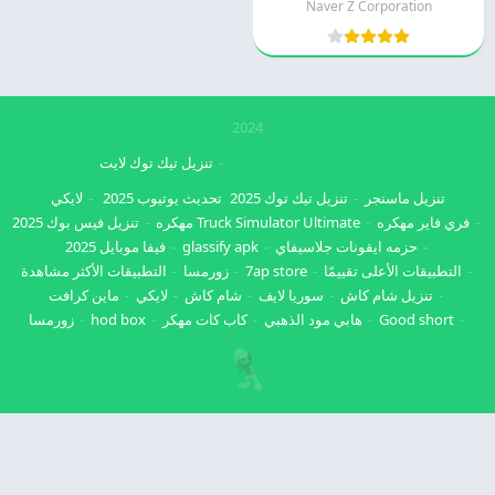
Naver Z Corporation
2024
تنزيل تيك توك لايت
تنزيل ماسنجر
تنزيل تيك توك 2025
تحديث يوتيوب 2025
لايكي
فري فاير مهكره
Truck Simulator Ultimate مهكره
تنزيل فيس بوك 2025
حزمه ايقونات جلاسيفاي
glassify apk
فيفا موبايل 2025
التطبيقات الأعلى تقييمًا
7ap store
زورمسا
التطبيقات الأكثر مشاهدة
تنزيل شام كاش
سوريا لايف
شام كاش
لايكي
ماين كرافت
Good short
هابي مود الذهبي
كاب كات مهكر
hod box
زورمسا