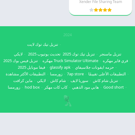
Xender File Sharing Team
2024
تنزيل تيك توك لايت
تنزيل ماسنجر
تنزيل تيك توك 2025
تحديث يوتيوب 2025
لايكي
فري فاير مهكره
Truck Simulator Ultimate مهكره
تنزيل فيس بوك 2025
حزمه ايقونات جلاسيفاي
glassify apk
فيفا موبايل 2025
التطبيقات الأعلى تقييمًا
7ap store
زورمسا
التطبيقات الأكثر مشاهدة
تنزيل شام كاش
سوريا لايف
شام كاش
لايكي
ماين كرافت
Good short
هابي مود الذهبي
كاب كات مهكر
hod box
زورمسا