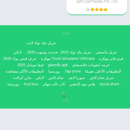
WPS SOFTWARE PTE. LTD.
2024
تنزيل تيك توك لايت
تنزيل ماسنجر
تنزيل تيك توك 2025
تحديث يوتيوب 2025
لايكي
فري فاير مهكره
Truck Simulator Ultimate مهكره
تنزيل فيس بوك 2025
حزمه ايقونات جلاسيفاي
glassify apk
فيفا موبايل 2025
التطبيقات الأعلى تقييمًا
7ap store
زورمسا
التطبيقات الأكثر مشاهدة
تنزيل شام كاش
سوريا لايف
شام كاش
لايكي
ماين كرافت
Good short
هابي مود الذهبي
كاب كات مهكر
hod box
زورمسا