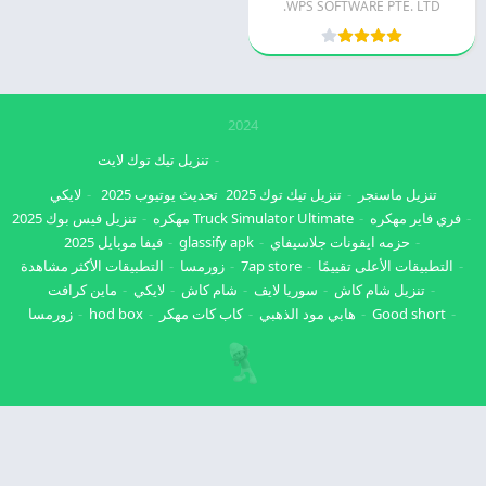
WPS SOFTWARE PTE. LTD.
2024
تنزيل تيك توك لايت
تنزيل ماسنجر
تنزيل تيك توك 2025
تحديث يوتيوب 2025
لايكي
فري فاير مهكره
Truck Simulator Ultimate مهكره
تنزيل فيس بوك 2025
حزمه ايقونات جلاسيفاي
glassify apk
فيفا موبايل 2025
التطبيقات الأعلى تقييمًا
7ap store
زورمسا
التطبيقات الأكثر مشاهدة
تنزيل شام كاش
سوريا لايف
شام كاش
لايكي
ماين كرافت
Good short
هابي مود الذهبي
كاب كات مهكر
hod box
زورمسا