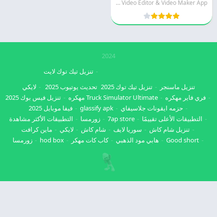
QuVideo Inc. Video Editor & Video Maker App
2024
تنزيل تيك توك لايت
تنزيل ماسنجر
تنزيل تيك توك 2025
تحديث يوتيوب 2025
لايكي
فري فاير مهكره
Truck Simulator Ultimate مهكره
تنزيل فيس بوك 2025
حزمه ايقونات جلاسيفاي
glassify apk
فيفا موبايل 2025
التطبيقات الأعلى تقييمًا
7ap store
زورمسا
التطبيقات الأكثر مشاهدة
تنزيل شام كاش
سوريا لايف
شام كاش
لايكي
ماين كرافت
Good short
هابي مود الذهبي
كاب كات مهكر
hod box
زورمسا