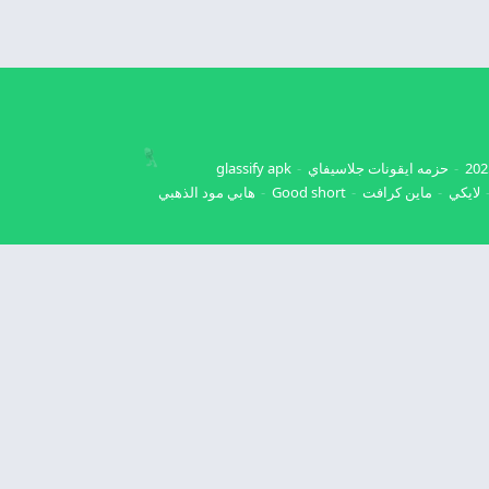
حزمه ايقونات جلاسيفاي
glassify apk
لايكي
ماين كرافت
Good short
هابي مود الذهبي