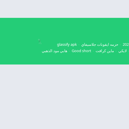
حزمه ايقونات جلاسيفاي
glassify apk
لايكي
ماين كرافت
Good short
هابي مود الذهبي