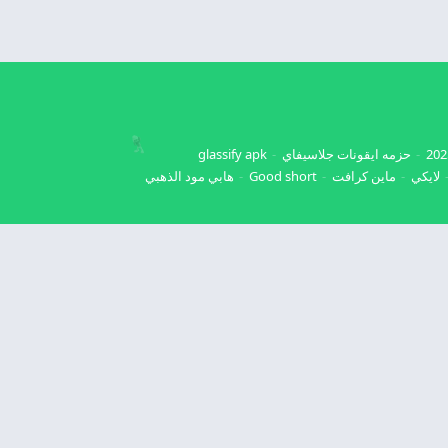
حزمه ايقونات جلاسيفاي
glassify apk
لايكي
ماين كرافت
Good short
هابي مود الذهبي