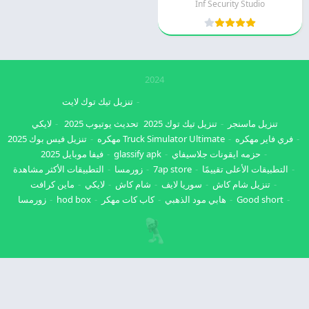
Inf Security Studio
2024
تنزيل تيك توك لايت
تنزيل ماسنجر
تنزيل تيك توك 2025
تحديث يوتيوب 2025
لايكي
فري فاير مهكره
Truck Simulator Ultimate مهكره
تنزيل فيس بوك 2025
حزمه ايقونات جلاسيفاي
glassify apk
فيفا موبايل 2025
التطبيقات الأعلى تقييمًا
7ap store
زورمسا
التطبيقات الأكثر مشاهدة
تنزيل شام كاش
سوريا لايف
شام كاش
لايكي
ماين كرافت
Good short
هابي مود الذهبي
كاب كات مهكر
hod box
زورمسا